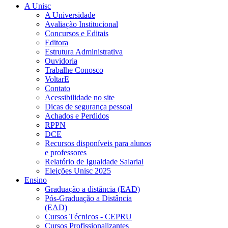
A Unisc
A Universidade
Avaliação Institucional
Concursos e Editais
Editora
Estrutura Administrativa
Ouvidoria
Trabalhe Conosco
VoltarE
Contato
Acessibilidade no site
Dicas de segurança pessoal
Achados e Perdidos
RPPN
DCE
Recursos disponíveis para alunos
e professores
Relatório de Igualdade Salarial
Eleições Unisc 2025
Ensino
Graduação a distância (EAD)
Pós-Graduação a Distância
(EAD)
Cursos Técnicos - CEPRU
Cursos Profissionalizantes