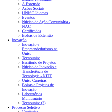
A Extensão
Ações Sociais
UNISC Idiomas
Eventos
Núcleo de Ação Comunitária -
NAC
Certificados
Bolsas de Extensão
Inovação
Inovação e
Empreendedorismo na
Unisc
Tecnounisc
Escritório de Projetos
Núcleo de Inovação e
Transferência de
Tecnologia - NITT
Unisc Carreiras
Bolsas e Projetos de
Inovação
Laboratórios
Multiusuário
Tecnounisc (2)
Processo Seletivo
Vestibular