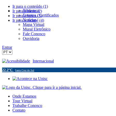
Ir para o conteúdo (1)
Biblioteca
Ir para o menu (2)
Eventos / Certificados
Ir para a busca (3)
Notícias
Ir para o rodapé (4)
Mapa Virtual
Mural Eletrônico
Fale Conosco
Ouvidoria
Entrar
Acessibilidade
Internacional
22.2°C
Santa Cruz do Sul
Onde Estamos
Tour Virtual
Trabalhe Conosco
Contato