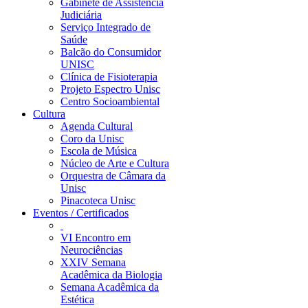
Gabinete de Assistência
Judiciária
Serviço Integrado de
Saúde
Balcão do Consumidor
UNISC
Clínica de Fisioterapia
Projeto Espectro Unisc
Centro Socioambiental
Cultura
Agenda Cultural
Coro da Unisc
Escola de Música
Núcleo de Arte e Cultura
Orquestra de Câmara da
Unisc
Pinacoteca Unisc
Eventos / Certificados
VI Encontro em
Neurociências
XXIV Semana
Acadêmica da Biologia
Semana Acadêmica da
Estética