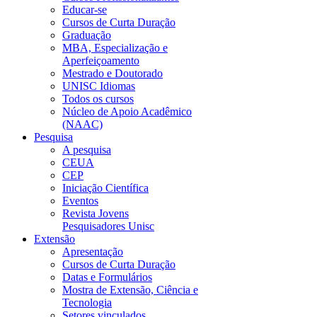
Educar-se
Cursos de Curta Duração
Graduação
MBA, Especialização e
Aperfeiçoamento
Mestrado e Doutorado
UNISC Idiomas
Todos os cursos
Núcleo de Apoio Acadêmico
(NAAC)
Pesquisa
A pesquisa
CEUA
CEP
Iniciação Científica
Eventos
Revista Jovens
Pesquisadores Unisc
Extensão
Apresentação
Cursos de Curta Duração
Datas e Formulários
Mostra de Extensão, Ciência e
Tecnologia
Setores vinculados