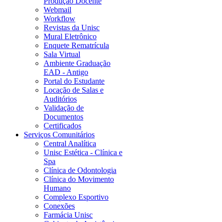
Produção Docente
Webmail
Workflow
Revistas da Unisc
Mural Eletrônico
Enquete Rematrícula
Sala Virtual
Ambiente Graduação
EAD - Antigo
Portal do Estudante
Locação de Salas e
Auditórios
Validação de
Documentos
Certificados
Serviços Comunitários
Central Analítica
Unisc Estética - Clínica e
Spa
Clínica de Odontologia
Clínica do Movimento
Humano
Complexo Esportivo
Conexões
Farmácia Unisc