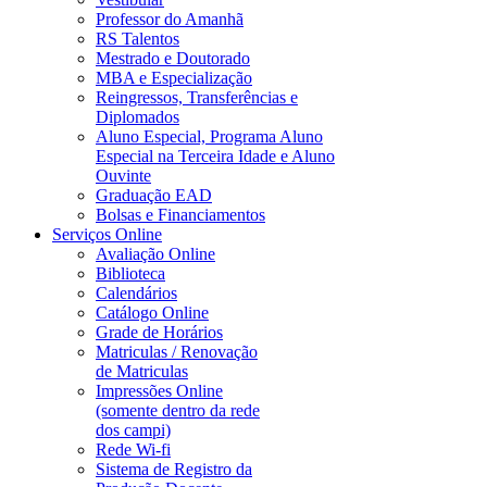
Professor do Amanhã
RS Talentos
Mestrado e Doutorado
MBA e Especialização
Reingressos, Transferências e
Diplomados
Aluno Especial, Programa Aluno
Especial na Terceira Idade e Aluno
Ouvinte
Graduação EAD
Bolsas e Financiamentos
Serviços Online
Avaliação Online
Biblioteca
Calendários
Catálogo Online
Grade de Horários
Matriculas / Renovação
de Matriculas
Impressões Online
(somente dentro da rede
dos campi)
Rede Wi-fi
Sistema de Registro da