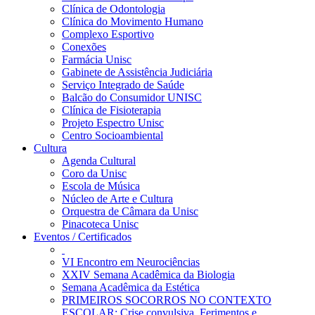
Clínica de Odontologia
Clínica do Movimento Humano
Complexo Esportivo
Conexões
Farmácia Unisc
Gabinete de Assistência Judiciária
Serviço Integrado de Saúde
Balcão do Consumidor UNISC
Clínica de Fisioterapia
Projeto Espectro Unisc
Centro Socioambiental
Cultura
Agenda Cultural
Coro da Unisc
Escola de Música
Núcleo de Arte e Cultura
Orquestra de Câmara da Unisc
Pinacoteca Unisc
Eventos / Certificados
VI Encontro em Neurociências
XXIV Semana Acadêmica da Biologia
Semana Acadêmica da Estética
PRIMEIROS SOCORROS NO CONTEXTO
ESCOLAR: Crise convulsiva, Ferimentos e