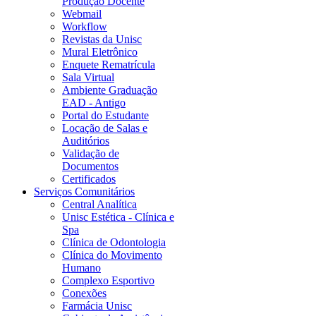
Produção Docente
Webmail
Workflow
Revistas da Unisc
Mural Eletrônico
Enquete Rematrícula
Sala Virtual
Ambiente Graduação
EAD - Antigo
Portal do Estudante
Locação de Salas e
Auditórios
Validação de
Documentos
Certificados
Serviços Comunitários
Central Analítica
Unisc Estética - Clínica e
Spa
Clínica de Odontologia
Clínica do Movimento
Humano
Complexo Esportivo
Conexões
Farmácia Unisc