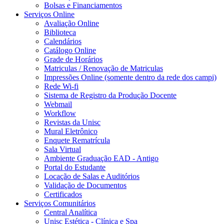
Bolsas e Financiamentos
Serviços Online
Avaliação Online
Biblioteca
Calendários
Catálogo Online
Grade de Horários
Matriculas / Renovação de Matriculas
Impressões Online (somente dentro da rede dos campi)
Rede Wi-fi
Sistema de Registro da Produção Docente
Webmail
Workflow
Revistas da Unisc
Mural Eletrônico
Enquete Rematrícula
Sala Virtual
Ambiente Graduação EAD - Antigo
Portal do Estudante
Locação de Salas e Auditórios
Validação de Documentos
Certificados
Serviços Comunitários
Central Analítica
Unisc Estética - Clínica e Spa