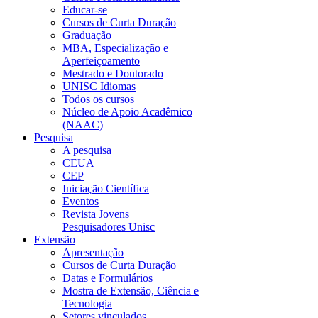
Educar-se
Cursos de Curta Duração
Graduação
MBA, Especialização e
Aperfeiçoamento
Mestrado e Doutorado
UNISC Idiomas
Todos os cursos
Núcleo de Apoio Acadêmico
(NAAC)
Pesquisa
A pesquisa
CEUA
CEP
Iniciação Científica
Eventos
Revista Jovens
Pesquisadores Unisc
Extensão
Apresentação
Cursos de Curta Duração
Datas e Formulários
Mostra de Extensão, Ciência e
Tecnologia
Setores vinculados