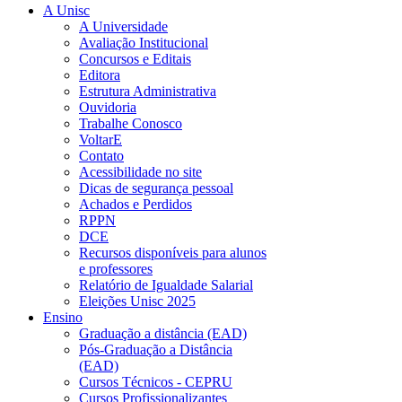
A Unisc
A Universidade
Avaliação Institucional
Concursos e Editais
Editora
Estrutura Administrativa
Ouvidoria
Trabalhe Conosco
VoltarE
Contato
Acessibilidade no site
Dicas de segurança pessoal
Achados e Perdidos
RPPN
DCE
Recursos disponíveis para alunos
e professores
Relatório de Igualdade Salarial
Eleições Unisc 2025
Ensino
Graduação a distância (EAD)
Pós-Graduação a Distância
(EAD)
Cursos Técnicos - CEPRU
Cursos Profissionalizantes