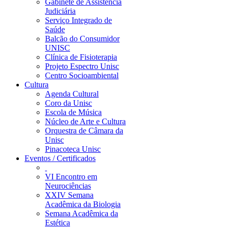
Gabinete de Assistência
Judiciária
Serviço Integrado de
Saúde
Balcão do Consumidor
UNISC
Clínica de Fisioterapia
Projeto Espectro Unisc
Centro Socioambiental
Cultura
Agenda Cultural
Coro da Unisc
Escola de Música
Núcleo de Arte e Cultura
Orquestra de Câmara da
Unisc
Pinacoteca Unisc
Eventos / Certificados
VI Encontro em
Neurociências
XXIV Semana
Acadêmica da Biologia
Semana Acadêmica da
Estética