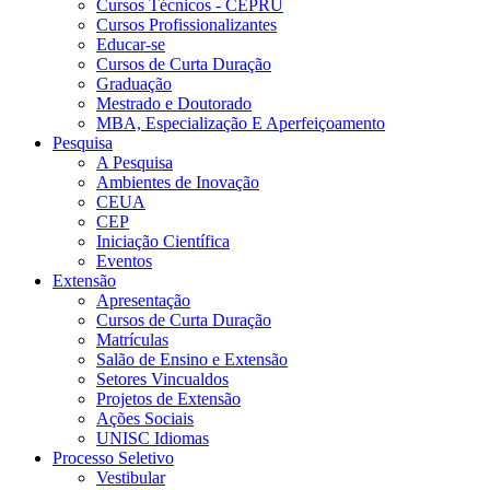
Cursos Técnicos - CEPRU
Cursos Profissionalizantes
Educar-se
Cursos de Curta Duração
Graduação
Mestrado e Doutorado
MBA, Especialização E Aperfeiçoamento
Pesquisa
A Pesquisa
Ambientes de Inovação
CEUA
CEP
Iniciação Científica
Eventos
Extensão
Apresentação
Cursos de Curta Duração
Matrículas
Salão de Ensino e Extensão
Setores Vincualdos
Projetos de Extensão
Ações Sociais
UNISC Idiomas
Processo Seletivo
Vestibular