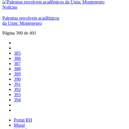
Notícias
Palestras envolvem acadêmicos
da Unisc Montenegro
Página 390 de 491
385
386
387
388
389
390
391
392
393
394
Portal RH
Mural