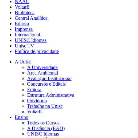
NAAC
VoltarE
Biblioteca
Central Analítica
Editora
Imprensa
Internacional
UNISC Idiomas
Unisc TV
Política de privacidade
A Unisc
A Universidade
Área Ambiental
Avaliação Institucional
Concursos e Editais
Editora
Estrutura Administrativa
Ouvidoria
Trabalhe na Unisc
VoltarE
Ensino
Todos os Cursos
A Distância (EAD)
UNISC Idiomas