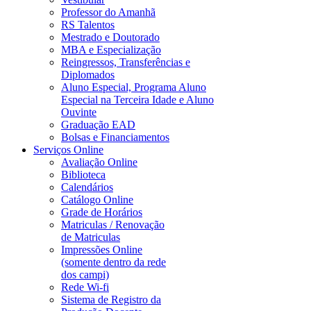
Professor do Amanhã
RS Talentos
Mestrado e Doutorado
MBA e Especialização
Reingressos, Transferências e
Diplomados
Aluno Especial, Programa Aluno
Especial na Terceira Idade e Aluno
Ouvinte
Graduação EAD
Bolsas e Financiamentos
Serviços Online
Avaliação Online
Biblioteca
Calendários
Catálogo Online
Grade de Horários
Matriculas / Renovação
de Matriculas
Impressões Online
(somente dentro da rede
dos campi)
Rede Wi-fi
Sistema de Registro da