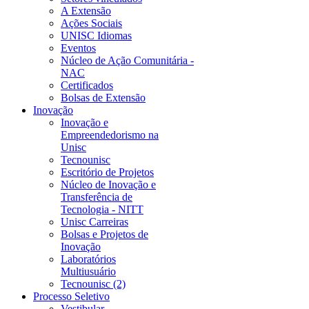
A Extensão
Ações Sociais
UNISC Idiomas
Eventos
Núcleo de Ação Comunitária -
NAC
Certificados
Bolsas de Extensão
Inovação
Inovação e
Empreendedorismo na
Unisc
Tecnounisc
Escritório de Projetos
Núcleo de Inovação e
Transferência de
Tecnologia - NITT
Unisc Carreiras
Bolsas e Projetos de
Inovação
Laboratórios
Multiusuário
Tecnounisc (2)
Processo Seletivo
Vestibular