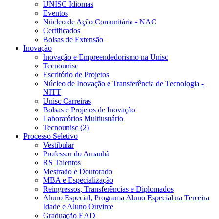
UNISC Idiomas
Eventos
Núcleo de Ação Comunitária - NAC
Certificados
Bolsas de Extensão
Inovação
Inovação e Empreendedorismo na Unisc
Tecnounisc
Escritório de Projetos
Núcleo de Inovação e Transferência de Tecnologia -
NITT
Unisc Carreiras
Bolsas e Projetos de Inovação
Laboratórios Multiusuário
Tecnounisc (2)
Processo Seletivo
Vestibular
Professor do Amanhã
RS Talentos
Mestrado e Doutorado
MBA e Especialização
Reingressos, Transferências e Diplomados
Aluno Especial, Programa Aluno Especial na Terceira
Idade e Aluno Ouvinte
Graduação EAD