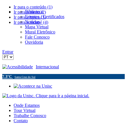
Ir para o conteúdo (1)
Biblioteca
Ir para o menu (2)
Eventos / Certificados
Ir para a busca (3)
Notícias
Ir para o rodapé (4)
Mapa Virtual
Mural Eletrônico
Fale Conosco
Ouvidoria
Entrar
Acessibilidade
Internacional
7.3°C
Santa Cruz do Sul
Onde Estamos
Tour Virtual
Trabalhe Conosco
Contato