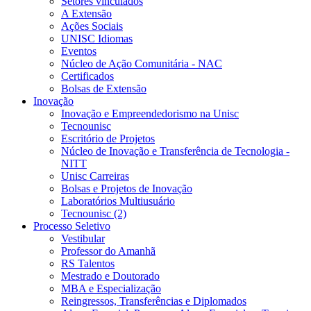
Setores vinculados
A Extensão
Ações Sociais
UNISC Idiomas
Eventos
Núcleo de Ação Comunitária - NAC
Certificados
Bolsas de Extensão
Inovação
Inovação e Empreendedorismo na Unisc
Tecnounisc
Escritório de Projetos
Núcleo de Inovação e Transferência de Tecnologia -
NITT
Unisc Carreiras
Bolsas e Projetos de Inovação
Laboratórios Multiusuário
Tecnounisc (2)
Processo Seletivo
Vestibular
Professor do Amanhã
RS Talentos
Mestrado e Doutorado
MBA e Especialização
Reingressos, Transferências e Diplomados