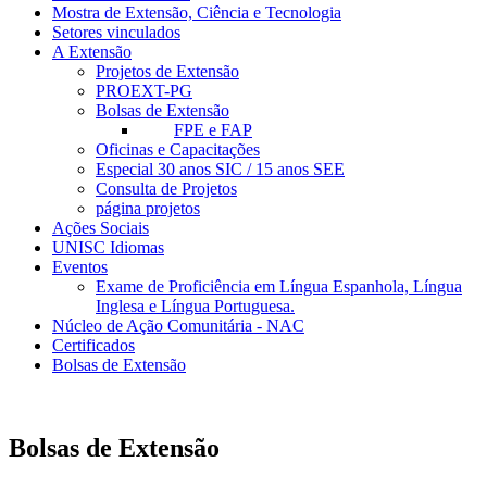
Mostra de Extensão, Ciência e Tecnologia
Setores vinculados
A Extensão
Projetos de Extensão
PROEXT-PG
Bolsas de Extensão
FPE e FAP
Oficinas e Capacitações
Especial 30 anos SIC / 15 anos SEE
Consulta de Projetos
página projetos
Ações Sociais
UNISC Idiomas
Eventos
Exame de Proficiência em Língua Espanhola, Língua
Inglesa e Língua Portuguesa.
Núcleo de Ação Comunitária - NAC
Certificados
Bolsas de Extensão
Bolsas de Extensão