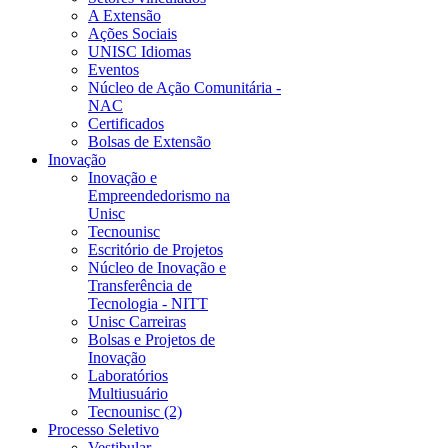
A Extensão
Ações Sociais
UNISC Idiomas
Eventos
Núcleo de Ação Comunitária -
NAC
Certificados
Bolsas de Extensão
Inovação
Inovação e
Empreendedorismo na
Unisc
Tecnounisc
Escritório de Projetos
Núcleo de Inovação e
Transferência de
Tecnologia - NITT
Unisc Carreiras
Bolsas e Projetos de
Inovação
Laboratórios
Multiusuário
Tecnounisc (2)
Processo Seletivo
Vestibular