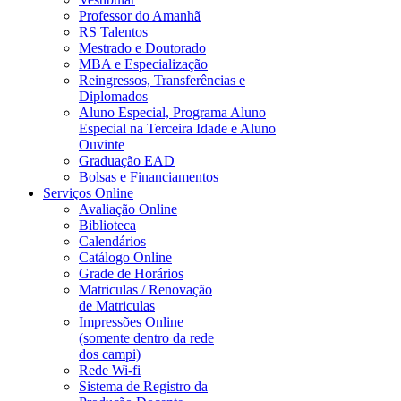
Professor do Amanhã
RS Talentos
Mestrado e Doutorado
MBA e Especialização
Reingressos, Transferências e
Diplomados
Aluno Especial, Programa Aluno
Especial na Terceira Idade e Aluno
Ouvinte
Graduação EAD
Bolsas e Financiamentos
Serviços Online
Avaliação Online
Biblioteca
Calendários
Catálogo Online
Grade de Horários
Matriculas / Renovação
de Matriculas
Impressões Online
(somente dentro da rede
dos campi)
Rede Wi-fi
Sistema de Registro da