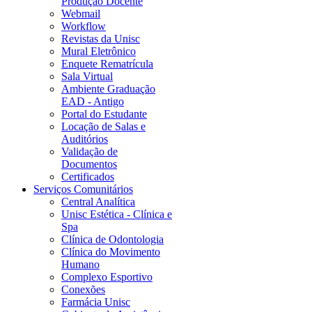
Produção Docente
Webmail
Workflow
Revistas da Unisc
Mural Eletrônico
Enquete Rematrícula
Sala Virtual
Ambiente Graduação
EAD - Antigo
Portal do Estudante
Locação de Salas e
Auditórios
Validação de
Documentos
Certificados
Serviços Comunitários
Central Analítica
Unisc Estética - Clínica e
Spa
Clínica de Odontologia
Clínica do Movimento
Humano
Complexo Esportivo
Conexões
Farmácia Unisc