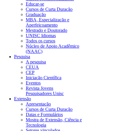
Educar-se
Cursos de Curta Duração
Graduação
MBA, Especialização e
Aperfeiçoamento
Mestrado e Doutorado
UNISC Idiomas
Todos os cursos
Núcleo de Apoio Acadêmico
(NAAC)
Pesquisa
A pesquisa
CEUA
CEP
Iniciação Científica
Eventos
Revista Jovens
Pesquisadores Unisc
Extensão
Apresentação
Cursos de Curta Duração
Datas e Formulários
Mostra de Extensão, Ciência e
Tecnologia
Setores vinculados