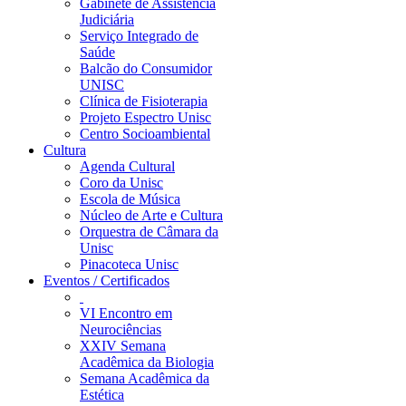
Gabinete de Assistência
Judiciária
Serviço Integrado de
Saúde
Balcão do Consumidor
UNISC
Clínica de Fisioterapia
Projeto Espectro Unisc
Centro Socioambiental
Cultura
Agenda Cultural
Coro da Unisc
Escola de Música
Núcleo de Arte e Cultura
Orquestra de Câmara da
Unisc
Pinacoteca Unisc
Eventos / Certificados
VI Encontro em
Neurociências
XXIV Semana
Acadêmica da Biologia
Semana Acadêmica da
Estética