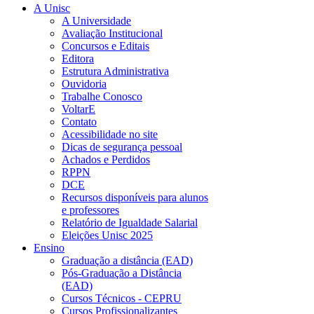
A Unisc
A Universidade
Avaliação Institucional
Concursos e Editais
Editora
Estrutura Administrativa
Ouvidoria
Trabalhe Conosco
VoltarE
Contato
Acessibilidade no site
Dicas de segurança pessoal
Achados e Perdidos
RPPN
DCE
Recursos disponíveis para alunos
e professores
Relatório de Igualdade Salarial
Eleições Unisc 2025
Ensino
Graduação a distância (EAD)
Pós-Graduação a Distância
(EAD)
Cursos Técnicos - CEPRU
Cursos Profissionalizantes