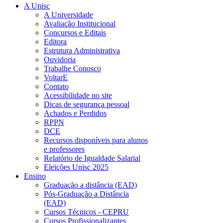
A Unisc
A Universidade
Avaliação Institucional
Concursos e Editais
Editora
Estrutura Administrativa
Ouvidoria
Trabalhe Conosco
VoltarE
Contato
Acessibilidade no site
Dicas de segurança pessoal
Achados e Perdidos
RPPN
DCE
Recursos disponíveis para alunos
e professores
Relatório de Igualdade Salarial
Eleições Unisc 2025
Ensino
Graduação a distância (EAD)
Pós-Graduação a Distância
(EAD)
Cursos Técnicos - CEPRU
Cursos Profissionalizantes