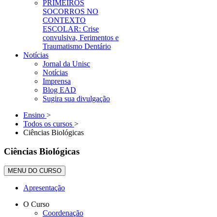
PRIMEIROS
SOCORROS NO
CONTEXTO
ESCOLAR: Crise
convulsiva, Ferimentos e
Traumatismo Dentário
Notícias
Jornal da Unisc
Notícias
Imprensa
Blog EAD
Sugira sua divulgação
Ensino
>
Todos os cursos
>
Ciências Biológicas
Ciências Biológicas
MENU DO CURSO
Apresentação
O Curso
Coordenação