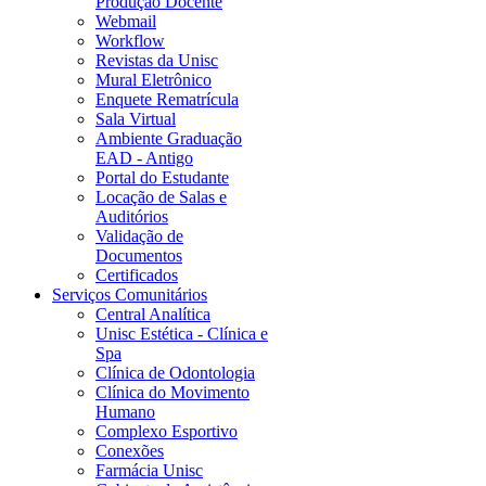
Produção Docente
Webmail
Workflow
Revistas da Unisc
Mural Eletrônico
Enquete Rematrícula
Sala Virtual
Ambiente Graduação
EAD - Antigo
Portal do Estudante
Locação de Salas e
Auditórios
Validação de
Documentos
Certificados
Serviços Comunitários
Central Analítica
Unisc Estética - Clínica e
Spa
Clínica de Odontologia
Clínica do Movimento
Humano
Complexo Esportivo
Conexões
Farmácia Unisc