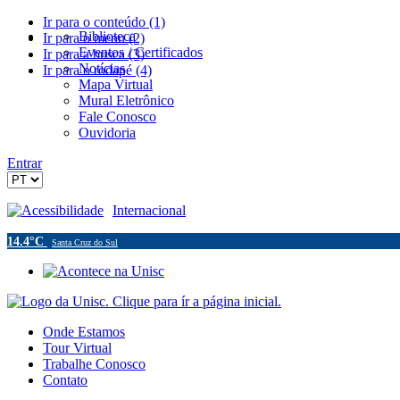
Ir para o conteúdo (1)
Biblioteca
Ir para o menu (2)
Eventos / Certificados
Ir para a busca (3)
Notícias
Ir para o rodapé (4)
Mapa Virtual
Mural Eletrônico
Fale Conosco
Ouvidoria
Entrar
Acessibilidade
Internacional
14.4°C
Santa Cruz do Sul
Onde Estamos
Tour Virtual
Trabalhe Conosco
Contato