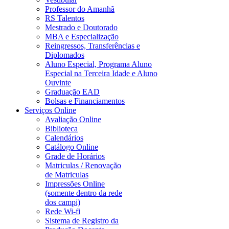
Professor do Amanhã
RS Talentos
Mestrado e Doutorado
MBA e Especialização
Reingressos, Transferências e
Diplomados
Aluno Especial, Programa Aluno
Especial na Terceira Idade e Aluno
Ouvinte
Graduação EAD
Bolsas e Financiamentos
Serviços Online
Avaliação Online
Biblioteca
Calendários
Catálogo Online
Grade de Horários
Matriculas / Renovação
de Matriculas
Impressões Online
(somente dentro da rede
dos campi)
Rede Wi-fi
Sistema de Registro da