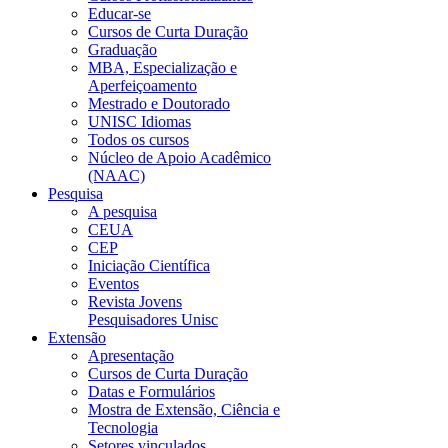
Educar-se
Cursos de Curta Duração
Graduação
MBA, Especialização e
Aperfeiçoamento
Mestrado e Doutorado
UNISC Idiomas
Todos os cursos
Núcleo de Apoio Acadêmico
(NAAC)
Pesquisa
A pesquisa
CEUA
CEP
Iniciação Científica
Eventos
Revista Jovens
Pesquisadores Unisc
Extensão
Apresentação
Cursos de Curta Duração
Datas e Formulários
Mostra de Extensão, Ciência e
Tecnologia
Setores vinculados