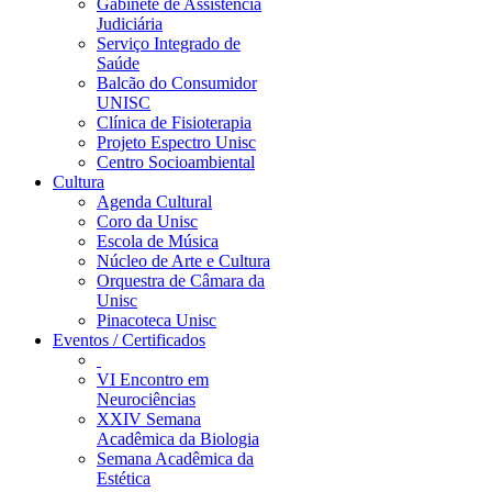
Gabinete de Assistência
Judiciária
Serviço Integrado de
Saúde
Balcão do Consumidor
UNISC
Clínica de Fisioterapia
Projeto Espectro Unisc
Centro Socioambiental
Cultura
Agenda Cultural
Coro da Unisc
Escola de Música
Núcleo de Arte e Cultura
Orquestra de Câmara da
Unisc
Pinacoteca Unisc
Eventos / Certificados
VI Encontro em
Neurociências
XXIV Semana
Acadêmica da Biologia
Semana Acadêmica da
Estética