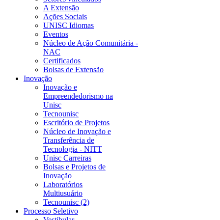
A Extensão
Ações Sociais
UNISC Idiomas
Eventos
Núcleo de Ação Comunitária -
NAC
Certificados
Bolsas de Extensão
Inovação
Inovação e
Empreendedorismo na
Unisc
Tecnounisc
Escritório de Projetos
Núcleo de Inovação e
Transferência de
Tecnologia - NITT
Unisc Carreiras
Bolsas e Projetos de
Inovação
Laboratórios
Multiusuário
Tecnounisc (2)
Processo Seletivo
Vestibular