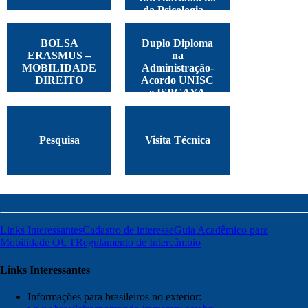
da Psicologia –
Argentina, 2025
BOLSA
Duplo Diploma
ERASMUS –
na
MOBILIDADE
Administração-
DIREITO
Acordo UNISC
e ISPGAYA
Pesquisa
Visita Técnica
Links Interessantes
Cadastro de interesse
Guia Acadêmico para
Mobilidade OUT
Regulamento de Intercâmbio
Links Interessantes
Informações para brasileiros no exterior: