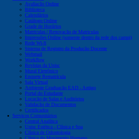
Avaliação Online
Biblioteca
Calendários
Catálogo Online
Grade de Horários
Matriculas / Renovação de Matriculas
Impressões Online (somente dentro da rede dos campi)
Rede Wi-fi
Sistema de Registro da Produção Docente
Webmail
Workflow
Revistas da Unisc
Mural Eletrônico
Enquete Rematrícula
Sala Virtual
Ambiente Graduação EAD - Antigo
Portal do Estudante
Locação de Salas e Auditórios
Validação de Documentos
Certificados
Serviços Comunitários
Central Analítica
Unisc Estética - Clínica e Spa
Clínica de Odontologia
Clínica do Movimento Humano