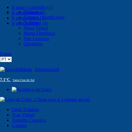
Ir para o conteúdo (1)
Biblioteca
Ir para o menu (2)
Eventos / Certificados
Ir para a busca (3)
Notícias
Ir para o rodapé (4)
Mapa Virtual
Mural Eletrônico
Fale Conosco
Ouvidoria
Entrar
Acessibilidade
Internacional
7.1°C
Santa Cruz do Sul
Onde Estamos
Tour Virtual
Trabalhe Conosco
Contato