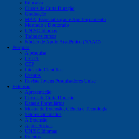
Educar-se
Cursos de Curta Duração
Graduação
MBA, Especialização e Aperfeiçoamento
Mestrado e Doutorado
UNISC Idiomas
Todos os cursos
Núcleo de Apoio Acadêmico (NAAC)
Pesquisa
A pesquisa
CEUA
CEP
Iniciação Científica
Eventos
Revista Jovens Pesquisadores Unisc
Extensão
Apresentação
Cursos de Curta Duração
Datas e Formulários
Mostra de Extensão, Ciência e Tecnologia
Setores vinculados
A Extensão
Ações Sociais
UNISC Idiomas
Eventos