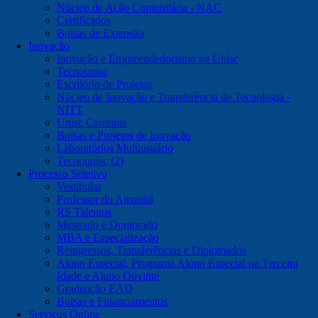
Núcleo de Ação Comunitária - NAC
Certificados
Bolsas de Extensão
Inovação
Inovação e Empreendedorismo na Unisc
Tecnounisc
Escritório de Projetos
Núcleo de Inovação e Transferência de Tecnologia -
NITT
Unisc Carreiras
Bolsas e Projetos de Inovação
Laboratórios Multiusuário
Tecnounisc (2)
Processo Seletivo
Vestibular
Professor do Amanhã
RS Talentos
Mestrado e Doutorado
MBA e Especialização
Reingressos, Transferências e Diplomados
Aluno Especial, Programa Aluno Especial na Terceira
Idade e Aluno Ouvinte
Graduação EAD
Bolsas e Financiamentos
Serviços Online