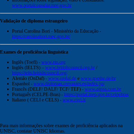
www.portalconsular.mre.gov.br
Validação de diploma estrangeiro
Portal Carolina Bori - Ministério da Educação -
https://carolinabori.mec.gov.br/
Exames de proficiência linguística
Inglês (Toefl) -
www.ets.org
Inglês (IELTS) –
www.britishcouncil.org.br
/
https://ielts.britishcouncil.org/
Alemão (OnDaf) -
www.ondaf.de
e
www.goethe.de/br
Espanhol -
www.diplomas.cervantes.es/index.jsp
Francês (DELF/ DALF/ TCF/ TEF) -
www.afpoa.com.br
Português (CELPE-Bras) -
https://portal.inep.gov.br/celpebras
Italiano ( CELI e CELS) -
www.cvcl.it
Para mais informações sobre exames de proficiência aplicados na
UNISC, contatar UNISC Idiomas.