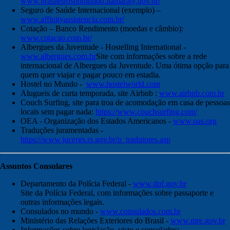
www.brasileirosnomundo.itamaraty.gov.br/
Seguro de Saúde Internacional (exemplo) –
www.affinityassistencia.com.br/
Cotação – Banco Rendimento (moedas e câmbio):
www.cotacao.com.br/
Albergues da Juventude - Hostelling International -
www.albergues.com.br
Site com informações sobre a rede
internacional de Albergues da Juventude. Uma ótima opção para
quem quer viajar e pagar pouco em estadia.
Hostel no Mundo -
www.hostelworld.com
Alugueis de curta temporada, site Airbnb :
www.airbnb.com.br
Couch Surfing, site para troa de acomodação em casa de pessoas
locais sem pagar nada:
https://www.couchsurfing.com/
OEA - Organização dos Estados Americanos -
www.oas.org
Traduções juramentadas -
https://www.jucergs.rs.gov.br/p_tradutores.asp
Assuntos Consulares
Departamento da Polícia Federal -
www.dpf.gov.br
Site da Polícia Federal, com informações sobre passaporte e
outras informações legais.
Consulados no mundo -
www.consulados.com.br
Ministério das Relações Exteriores do Brasil -
www.mre.gov.br
Informações sobre legislação, visto e consulados: