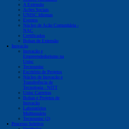
A Extensão
Ações Sociais
UNISC Idiomas
Eventos
Núcleo de Ação Comunitária -
NAC
Certificados
Bolsas de Extensão
Inovação
Inovação e
Empreendedorismo na
Unisc
Tecnounisc
Escritório de Projetos
Núcleo de Inovação e
Transferência de
Tecnologia - NITT
Unisc Carreiras
Bolsas e Projetos de
Inovação
Laboratórios
Multiusuário
Tecnounisc (2)
Processo Seletivo
Vestibular