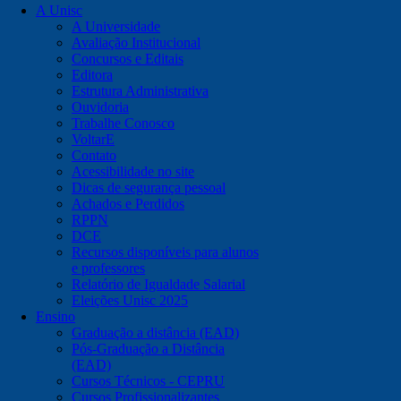
A Unisc
A Universidade
Avaliação Institucional
Concursos e Editais
Editora
Estrutura Administrativa
Ouvidoria
Trabalhe Conosco
VoltarE
Contato
Acessibilidade no site
Dicas de segurança pessoal
Achados e Perdidos
RPPN
DCE
Recursos disponíveis para alunos
e professores
Relatório de Igualdade Salarial
Eleições Unisc 2025
Ensino
Graduação a distância (EAD)
Pós-Graduação a Distância
(EAD)
Cursos Técnicos - CEPRU
Cursos Profissionalizantes