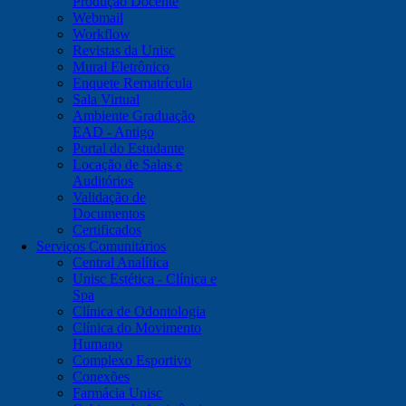
Produção Docente
Webmail
Workflow
Revistas da Unisc
Mural Eletrônico
Enquete Rematrícula
Sala Virtual
Ambiente Graduação
EAD - Antigo
Portal do Estudante
Locação de Salas e
Auditórios
Validação de
Documentos
Certificados
Serviços Comunitários
Central Analítica
Unisc Estética - Clínica e
Spa
Clínica de Odontologia
Clínica do Movimento
Humano
Complexo Esportivo
Conexões
Farmácia Unisc