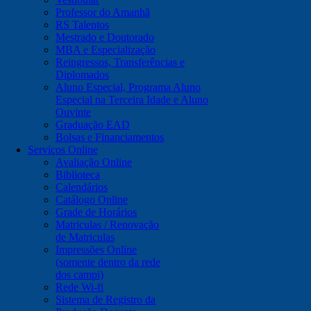
Professor do Amanhã
RS Talentos
Mestrado e Doutorado
MBA e Especialização
Reingressos, Transferências e
Diplomados
Aluno Especial, Programa Aluno
Especial na Terceira Idade e Aluno
Ouvinte
Graduação EAD
Bolsas e Financiamentos
Serviços Online
Avaliação Online
Biblioteca
Calendários
Catálogo Online
Grade de Horários
Matriculas / Renovação
de Matriculas
Impressões Online
(somente dentro da rede
dos campi)
Rede Wi-fi
Sistema de Registro da