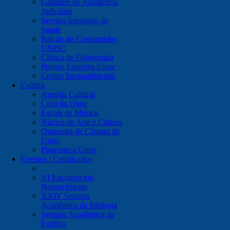
Gabinete de Assistência
Judiciária
Serviço Integrado de
Saúde
Balcão do Consumidor
UNISC
Clínica de Fisioterapia
Projeto Espectro Unisc
Centro Socioambiental
Cultura
Agenda Cultural
Coro da Unisc
Escola de Música
Núcleo de Arte e Cultura
Orquestra de Câmara da
Unisc
Pinacoteca Unisc
Eventos / Certificados
VI Encontro em
Neurociências
XXIV Semana
Acadêmica da Biologia
Semana Acadêmica da
Estética