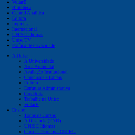
VoltarE
Biblioteca
Central Analítica
Editora
Imprensa
Internacional
UNISC Idiomas
Unisc TV
Política de privacidade
A Unisc
A Universidade
Área Ambiental
Avaliação Institucional
Concursos e Editais
Editora
Estrutura Administrativa
Ouvidoria
Trabalhe na Unisc
VoltarE
Ensino
Todos os Cursos
A Distância (EAD)
UNISC Idiomas
Cursos Técnicos - CEPRU