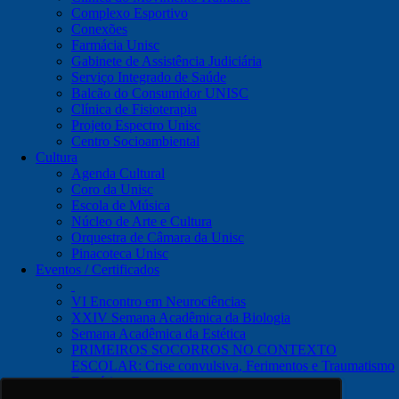
Complexo Esportivo
Conexões
Farmácia Unisc
Gabinete de Assistência Judiciária
Serviço Integrado de Saúde
Balcão do Consumidor UNISC
Clínica de Fisioterapia
Projeto Espectro Unisc
Centro Socioambiental
Cultura
Agenda Cultural
Coro da Unisc
Escola de Música
Núcleo de Arte e Cultura
Orquestra de Câmara da Unisc
Pinacoteca Unisc
Eventos / Certificados
VI Encontro em Neurociências
XXIV Semana Acadêmica da Biologia
Semana Acadêmica da Estética
PRIMEIROS SOCORROS NO CONTEXTO
ESCOLAR: Crise convulsiva, Ferimentos e Traumatismo
Dentário
Notícias