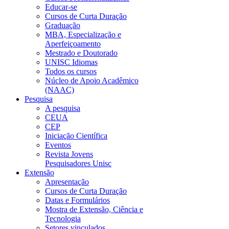
Educar-se
Cursos de Curta Duração
Graduação
MBA, Especialização e
Aperfeiçoamento
Mestrado e Doutorado
UNISC Idiomas
Todos os cursos
Núcleo de Apoio Acadêmico
(NAAC)
Pesquisa
A pesquisa
CEUA
CEP
Iniciação Científica
Eventos
Revista Jovens
Pesquisadores Unisc
Extensão
Apresentação
Cursos de Curta Duração
Datas e Formulários
Mostra de Extensão, Ciência e
Tecnologia
Setores vinculados