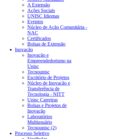
A Extensão
Ações Sociais
UNISC Idiomas
Eventos
Núcleo de Ação Comunitária -
NAC
Certificados
Bolsas de Extensão
Inovação
Inovação e
Empreendedorismo na
Unisc
Tecnounisc
Escritório de Projetos
Núcleo de Inovação e
Transferência de
Tecnologia - NITT
Unisc Carreiras
Bolsas e Projetos de
Inovação
Laboratórios
Multiusuário
Tecnounisc (2)
Processo Seletivo
Vestibular