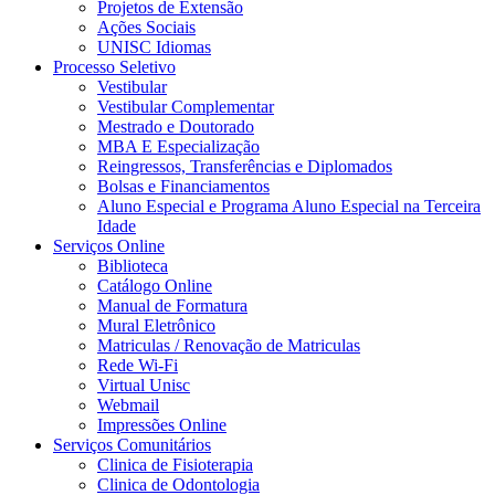
Projetos de Extensão
Ações Sociais
UNISC Idiomas
Processo Seletivo
Vestibular
Vestibular Complementar
Mestrado e Doutorado
MBA E Especialização
Reingressos, Transferências e Diplomados
Bolsas e Financiamentos
Aluno Especial e Programa Aluno Especial na Terceira
Idade
Serviços Online
Biblioteca
Catálogo Online
Manual de Formatura
Mural Eletrônico
Matriculas / Renovação de Matriculas
Rede Wi-Fi
Virtual Unisc
Webmail
Impressões Online
Serviços Comunitários
Clinica de Fisioterapia
Clinica de Odontologia