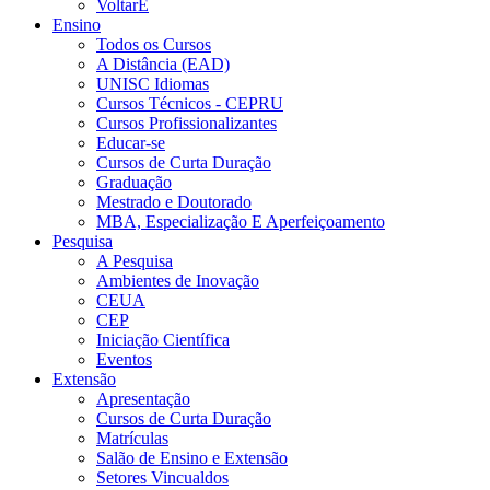
VoltarE
Ensino
Todos os Cursos
A Distância (EAD)
UNISC Idiomas
Cursos Técnicos - CEPRU
Cursos Profissionalizantes
Educar-se
Cursos de Curta Duração
Graduação
Mestrado e Doutorado
MBA, Especialização E Aperfeiçoamento
Pesquisa
A Pesquisa
Ambientes de Inovação
CEUA
CEP
Iniciação Científica
Eventos
Extensão
Apresentação
Cursos de Curta Duração
Matrículas
Salão de Ensino e Extensão
Setores Vincualdos