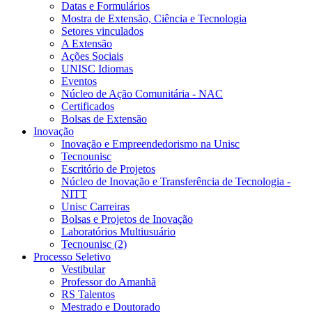
Datas e Formulários
Mostra de Extensão, Ciência e Tecnologia
Setores vinculados
A Extensão
Ações Sociais
UNISC Idiomas
Eventos
Núcleo de Ação Comunitária - NAC
Certificados
Bolsas de Extensão
Inovação
Inovação e Empreendedorismo na Unisc
Tecnounisc
Escritório de Projetos
Núcleo de Inovação e Transferência de Tecnologia -
NITT
Unisc Carreiras
Bolsas e Projetos de Inovação
Laboratórios Multiusuário
Tecnounisc (2)
Processo Seletivo
Vestibular
Professor do Amanhã
RS Talentos
Mestrado e Doutorado