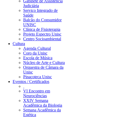
Gabinete de Assistência
Judiciária
Serviço Integrado de
Saúde
Balcão do Consumidor
UNISC
Clínica de Fisioterapia
Projeto Espectro Unisc
Centro Socioambiental
Cultura
Agenda Cultural
Coro da Unisc
Escola de Música
Núcleo de Arte e Cultura
Orquestra de Câmara da
Unisc
Pinacoteca Unisc
Eventos / Certificados
VI Encontro em
Neurociências
XXIV Semana
Acadêmica da Biologia
Semana Acadêmica da
Estética