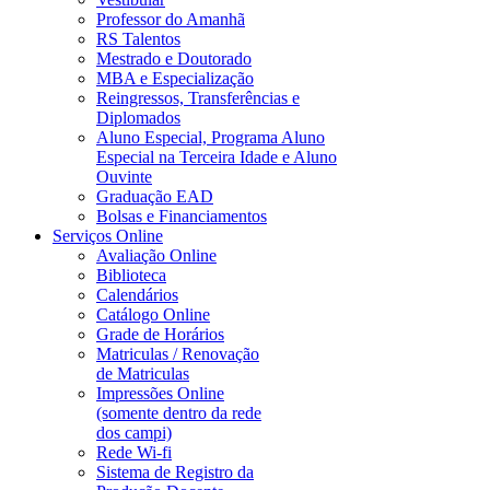
Professor do Amanhã
RS Talentos
Mestrado e Doutorado
MBA e Especialização
Reingressos, Transferências e
Diplomados
Aluno Especial, Programa Aluno
Especial na Terceira Idade e Aluno
Ouvinte
Graduação EAD
Bolsas e Financiamentos
Serviços Online
Avaliação Online
Biblioteca
Calendários
Catálogo Online
Grade de Horários
Matriculas / Renovação
de Matriculas
Impressões Online
(somente dentro da rede
dos campi)
Rede Wi-fi
Sistema de Registro da