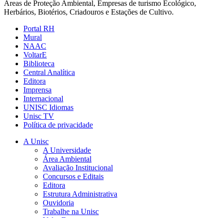
Áreas de Proteção Ambiental, Empresas de turismo Ecológico,
Herbários, Biotérios, Criadouros e Estações de Cultivo.
Portal RH
Mural
NAAC
VoltarE
Biblioteca
Central Analítica
Editora
Imprensa
Internacional
UNISC Idiomas
Unisc TV
Política de privacidade
A Unisc
A Universidade
Área Ambiental
Avaliação Institucional
Concursos e Editais
Editora
Estrutura Administrativa
Ouvidoria
Trabalhe na Unisc