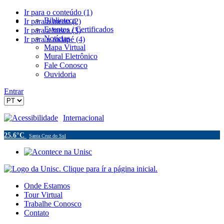
Ir para o conteúdo (1)
Biblioteca
Ir para o menu (2)
Eventos / Certificados
Ir para a busca (3)
Notícias
Ir para o rodapé (4)
Mapa Virtual
Mural Eletrônico
Fale Conosco
Ouvidoria
Entrar
Acessibilidade
Internacional
25.6°C
Santa Cruz do Sul
Onde Estamos
Tour Virtual
Trabalhe Conosco
Contato