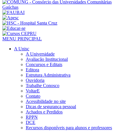
MENU PRINCIPAL
A Unisc
A Universidade
Avaliação Institucional
Concursos e Editais
Editora
Estrutura Administrativa
Ouvidoria
Trabalhe Conosco
VoltarE
Contato
Acessibilidade no site
Dicas de segurança pessoal
Achados e Perdidos
RPPN
DCE
Recursos disponíveis para alunos e professores