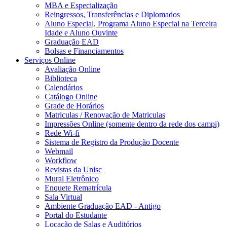
MBA e Especialização
Reingressos, Transferências e Diplomados
Aluno Especial, Programa Aluno Especial na Terceira
Idade e Aluno Ouvinte
Graduação EAD
Bolsas e Financiamentos
Serviços Online
Avaliação Online
Biblioteca
Calendários
Catálogo Online
Grade de Horários
Matriculas / Renovação de Matriculas
Impressões Online (somente dentro da rede dos campi)
Rede Wi-fi
Sistema de Registro da Produção Docente
Webmail
Workflow
Revistas da Unisc
Mural Eletrônico
Enquete Rematrícula
Sala Virtual
Ambiente Graduação EAD - Antigo
Portal do Estudante
Locação de Salas e Auditórios