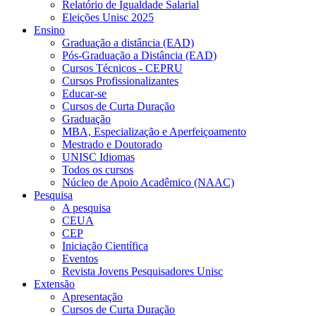
Relatório de Igualdade Salarial
Eleições Unisc 2025
Ensino
Graduação a distância (EAD)
Pós-Graduação a Distância (EAD)
Cursos Técnicos - CEPRU
Cursos Profissionalizantes
Educar-se
Cursos de Curta Duração
Graduação
MBA, Especialização e Aperfeiçoamento
Mestrado e Doutorado
UNISC Idiomas
Todos os cursos
Núcleo de Apoio Acadêmico (NAAC)
Pesquisa
A pesquisa
CEUA
CEP
Iniciação Científica
Eventos
Revista Jovens Pesquisadores Unisc
Extensão
Apresentação
Cursos de Curta Duração