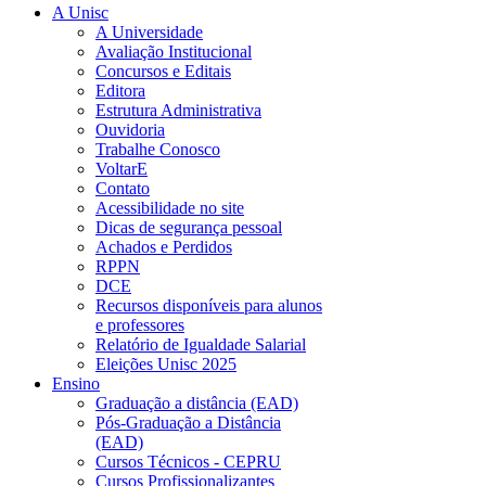
A Unisc
A Universidade
Avaliação Institucional
Concursos e Editais
Editora
Estrutura Administrativa
Ouvidoria
Trabalhe Conosco
VoltarE
Contato
Acessibilidade no site
Dicas de segurança pessoal
Achados e Perdidos
RPPN
DCE
Recursos disponíveis para alunos
e professores
Relatório de Igualdade Salarial
Eleições Unisc 2025
Ensino
Graduação a distância (EAD)
Pós-Graduação a Distância
(EAD)
Cursos Técnicos - CEPRU
Cursos Profissionalizantes