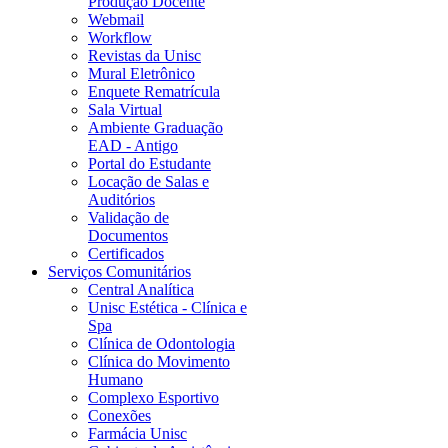
Produção Docente
Webmail
Workflow
Revistas da Unisc
Mural Eletrônico
Enquete Rematrícula
Sala Virtual
Ambiente Graduação
EAD - Antigo
Portal do Estudante
Locação de Salas e
Auditórios
Validação de
Documentos
Certificados
Serviços Comunitários
Central Analítica
Unisc Estética - Clínica e
Spa
Clínica de Odontologia
Clínica do Movimento
Humano
Complexo Esportivo
Conexões
Farmácia Unisc