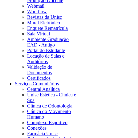
Produção Docente
Webmail
Workflow
Revistas da Unisc
Mural Eletrônico
Enquete Rematrícula
Sala Virtual
Ambiente Graduação
EAD - Antigo
Portal do Estudante
Locação de Salas e
Auditórios
Validação de
Documentos
Certificados
Serviços Comunitários
Central Analítica
Unisc Estética - Clínica e
Spa
Clínica de Odontologia
Clínica do Movimento
Humano
Complexo Esportivo
Conexões
Farmácia Unisc