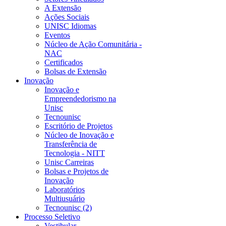
A Extensão
Ações Sociais
UNISC Idiomas
Eventos
Núcleo de Ação Comunitária -
NAC
Certificados
Bolsas de Extensão
Inovação
Inovação e
Empreendedorismo na
Unisc
Tecnounisc
Escritório de Projetos
Núcleo de Inovação e
Transferência de
Tecnologia - NITT
Unisc Carreiras
Bolsas e Projetos de
Inovação
Laboratórios
Multiusuário
Tecnounisc (2)
Processo Seletivo
Vestibular