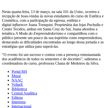
Nesta quarta-feira, 13 de março, na sala 101 da Unisc, ocorreu a
recepção de boas-vindas às novas estudantes do curso de Estética e
Cosmética, com a participação da egressa, estilista e
digital
influencer
Joana Tornquist. Proprietária das lojas Puchullu e
Center Tecidos, ambas em Santa Cruz do Sul, Joana abordou a
temática
A Moda do Empreendedorismo
e compartilhou com o
público presente um pouco da sua trajetória como empreendedora,
destacando as dificuldades encontradas ao longo dessa jornada e as
estratégias que utiliza para superá-las.
“O evento foi um sucesso e contou com a presença entusiasmada
dos acadêmicos de todos os semestres e de docentes”, salientou a
coordenadora do curso, professora Chana de Medeiros da Silva.
Portal RH
Mural
NAAC
VoltarE
Biblioteca
Central Analítica
Editora
Imprensa
Internacional