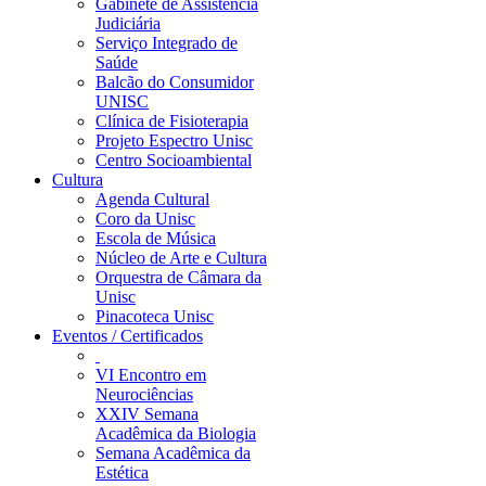
Gabinete de Assistência
Judiciária
Serviço Integrado de
Saúde
Balcão do Consumidor
UNISC
Clínica de Fisioterapia
Projeto Espectro Unisc
Centro Socioambiental
Cultura
Agenda Cultural
Coro da Unisc
Escola de Música
Núcleo de Arte e Cultura
Orquestra de Câmara da
Unisc
Pinacoteca Unisc
Eventos / Certificados
VI Encontro em
Neurociências
XXIV Semana
Acadêmica da Biologia
Semana Acadêmica da
Estética