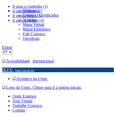
Ir para o conteúdo (1)
Biblioteca
Ir para o menu (2)
Eventos / Certificados
Ir para a busca (3)
Notícias
Ir para o rodapé (4)
Mapa Virtual
Mural Eletrônico
Fale Conosco
Ouvidoria
Entrar
Acessibilidade
Internacional
25.1°C
Santa Cruz do Sul
Onde Estamos
Tour Virtual
Trabalhe Conosco
Contato