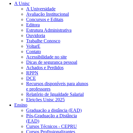
A Unisc
A Universidade
Avaliação Institucional
Concursos e Editais
Editora
Estrutura Administrativa
Ouvidoria
Trabalhe Conosco
VoltarE
Contato
Acessibilidade no site
Dicas de segurança pessoal
Achados e Perdidos
RPPN
DCE
Recursos disponíveis para alunos
e professores
Relatório de Igualdade Salarial
Eleições Unisc 2025
Ensino
Graduação a distância (EAD)
Pós-Graduação a Distância
(EAD)
Cursos Técnicos - CEPRU
Cursos Profissionalizantes