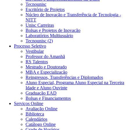
Tecnounisc
Escritório de Projetos
Núcleo de Inovação e Transferência de Tecnologia -
NITT
Unisc Carreiras
Bolsas e Projetos de Inovação
Laboratórios Multiusuário
Tecnounisc (2)
Processo Seletivo
Vestibular
Professor do Amanhã
RS Talentos
Mestrado e Doutorado
MBA e Especialização
Reingressos, Transferências e Diplomados
Aluno Especial, Programa Aluno Especial na Terceira
Idade e Aluno Ouvinte
Graduação EAD
Bolsas e Financiamentos
Serviços Online
Avaliação Online
Biblioteca
Calendários
Catálogo Online
Grade de Horários