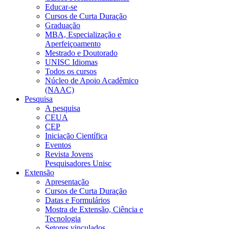
Educar-se
Cursos de Curta Duração
Graduação
MBA, Especialização e
Aperfeiçoamento
Mestrado e Doutorado
UNISC Idiomas
Todos os cursos
Núcleo de Apoio Acadêmico
(NAAC)
Pesquisa
A pesquisa
CEUA
CEP
Iniciação Científica
Eventos
Revista Jovens
Pesquisadores Unisc
Extensão
Apresentação
Cursos de Curta Duração
Datas e Formulários
Mostra de Extensão, Ciência e
Tecnologia
Setores vinculados