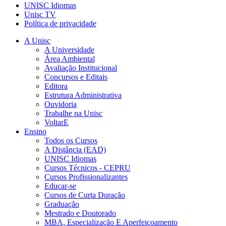
UNISC Idiomas
Unisc TV
Política de privacidade
A Unisc
A Universidade
Área Ambiental
Avaliação Institucional
Concursos e Editais
Editora
Estrutura Administrativa
Ouvidoria
Trabalhe na Unisc
VoltarE
Ensino
Todos os Cursos
A Distância (EAD)
UNISC Idiomas
Cursos Técnicos - CEPRU
Cursos Profissionalizantes
Educar-se
Cursos de Curta Duração
Graduação
Mestrado e Doutorado
MBA, Especialização E Aperfeiçoamento