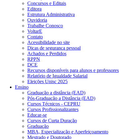
Concursos e Editais
Editora
Estrutura Administrativa
Ouvidoria
Trabalhe Conosco
VoltarE
Contato
Acessibilidade no site
Dicas de segurança pessoal
Achados e Perdidos
RPPN
DCE
Recursos disponíveis para alunos e professores
Relatório de Igualdade Salarial
Eleições Unisc 2025
Ensino
Graduação a distância (EAD)
Pós-Graduação a Distância (EAD)
Cursos Técnicos - CEPRU
Cursos Profissionalizantes
Educar-se
Cursos de Curta Duração
Graduação
MBA, Especialização e Aperfeiçoamento
Mestrado e Doutorado