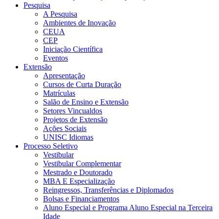
Pesquisa
A Pesquisa
Ambientes de Inovação
CEUA
CEP
Iniciação Científica
Eventos
Extensão
Apresentação
Cursos de Curta Duração
Matrículas
Salão de Ensino e Extensão
Setores Vincualdos
Projetos de Extensão
Ações Sociais
UNISC Idiomas
Processo Seletivo
Vestibular
Vestibular Complementar
Mestrado e Doutorado
MBA E Especialização
Reingressos, Transferências e Diplomados
Bolsas e Financiamentos
Aluno Especial e Programa Aluno Especial na Terceira
Idade