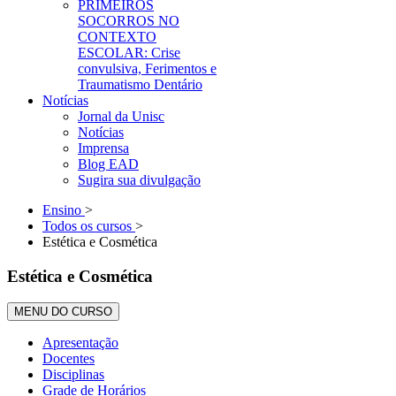
PRIMEIROS
SOCORROS NO
CONTEXTO
ESCOLAR: Crise
convulsiva, Ferimentos e
Traumatismo Dentário
Notícias
Jornal da Unisc
Notícias
Imprensa
Blog EAD
Sugira sua divulgação
Ensino
>
Todos os cursos
>
Estética e Cosmética
Estética e Cosmética
MENU DO CURSO
Apresentação
Docentes
Disciplinas
Grade de Horários