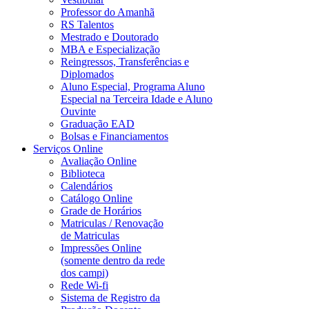
Professor do Amanhã
RS Talentos
Mestrado e Doutorado
MBA e Especialização
Reingressos, Transferências e
Diplomados
Aluno Especial, Programa Aluno
Especial na Terceira Idade e Aluno
Ouvinte
Graduação EAD
Bolsas e Financiamentos
Serviços Online
Avaliação Online
Biblioteca
Calendários
Catálogo Online
Grade de Horários
Matriculas / Renovação
de Matriculas
Impressões Online
(somente dentro da rede
dos campi)
Rede Wi-fi
Sistema de Registro da