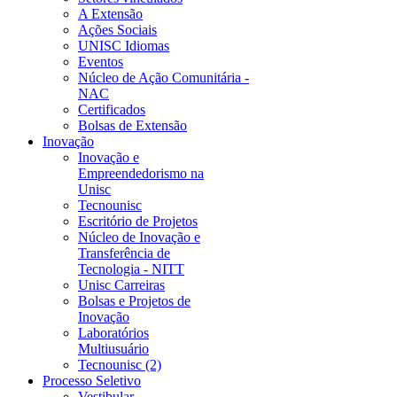
A Extensão
Ações Sociais
UNISC Idiomas
Eventos
Núcleo de Ação Comunitária -
NAC
Certificados
Bolsas de Extensão
Inovação
Inovação e
Empreendedorismo na
Unisc
Tecnounisc
Escritório de Projetos
Núcleo de Inovação e
Transferência de
Tecnologia - NITT
Unisc Carreiras
Bolsas e Projetos de
Inovação
Laboratórios
Multiusuário
Tecnounisc (2)
Processo Seletivo
Vestibular