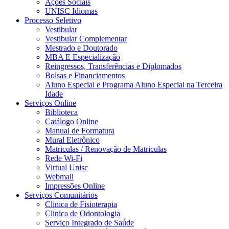
Ações Sociais
UNISC Idiomas
Processo Seletivo
Vestibular
Vestibular Complementar
Mestrado e Doutorado
MBA E Especialização
Reingressos, Transferências e Diplomados
Bolsas e Financiamentos
Aluno Especial e Programa Aluno Especial na Terceira
Idade
Serviços Online
Biblioteca
Catálogo Online
Manual de Formatura
Mural Eletrônico
Matriculas / Renovação de Matriculas
Rede Wi-Fi
Virtual Unisc
Webmail
Impressões Online
Serviços Comunitários
Clinica de Fisioterapia
Clinica de Odontologia
Serviço Integrado de Saúde