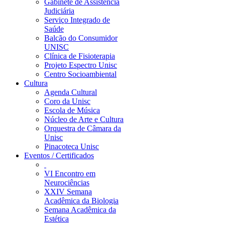
Gabinete de Assistência
Judiciária
Serviço Integrado de
Saúde
Balcão do Consumidor
UNISC
Clínica de Fisioterapia
Projeto Espectro Unisc
Centro Socioambiental
Cultura
Agenda Cultural
Coro da Unisc
Escola de Música
Núcleo de Arte e Cultura
Orquestra de Câmara da
Unisc
Pinacoteca Unisc
Eventos / Certificados
VI Encontro em
Neurociências
XXIV Semana
Acadêmica da Biologia
Semana Acadêmica da
Estética