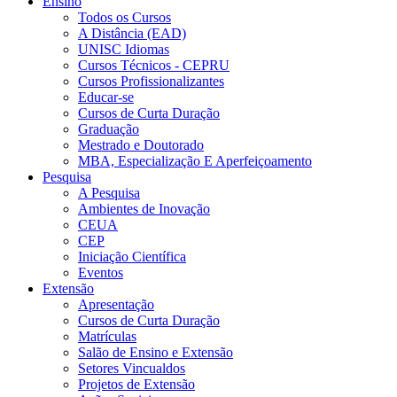
Ensino
Todos os Cursos
A Distância (EAD)
UNISC Idiomas
Cursos Técnicos - CEPRU
Cursos Profissionalizantes
Educar-se
Cursos de Curta Duração
Graduação
Mestrado e Doutorado
MBA, Especialização E Aperfeiçoamento
Pesquisa
A Pesquisa
Ambientes de Inovação
CEUA
CEP
Iniciação Científica
Eventos
Extensão
Apresentação
Cursos de Curta Duração
Matrículas
Salão de Ensino e Extensão
Setores Vincualdos
Projetos de Extensão