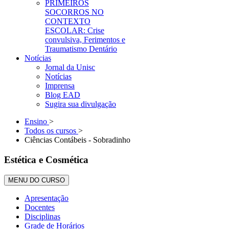
PRIMEIROS
SOCORROS NO
CONTEXTO
ESCOLAR: Crise
convulsiva, Ferimentos e
Traumatismo Dentário
Notícias
Jornal da Unisc
Notícias
Imprensa
Blog EAD
Sugira sua divulgação
Ensino
>
Todos os cursos
>
Ciências Contábeis - Sobradinho
Estética e Cosmética
MENU DO CURSO
Apresentação
Docentes
Disciplinas
Grade de Horários