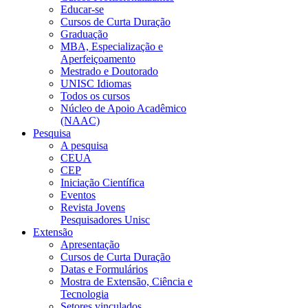
Educar-se
Cursos de Curta Duração
Graduação
MBA, Especialização e
Aperfeiçoamento
Mestrado e Doutorado
UNISC Idiomas
Todos os cursos
Núcleo de Apoio Acadêmico
(NAAC)
Pesquisa
A pesquisa
CEUA
CEP
Iniciação Científica
Eventos
Revista Jovens
Pesquisadores Unisc
Extensão
Apresentação
Cursos de Curta Duração
Datas e Formulários
Mostra de Extensão, Ciência e
Tecnologia
Setores vinculados