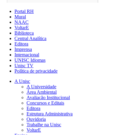
Portal RH
Mural
NAAC
VoltarE
Biblioteca
Central Analítica
Editora
Imprensa
Internacional
UNISC Idiomas
Unisc TV
Política de privacidade
A Unisc
A Universidade
Área Ambiental
Avaliação Institucional
Concursos e Editais
Editora
Estrutura Administrativa
Ouvidoria
Trabalhe na Unisc
VoltarE