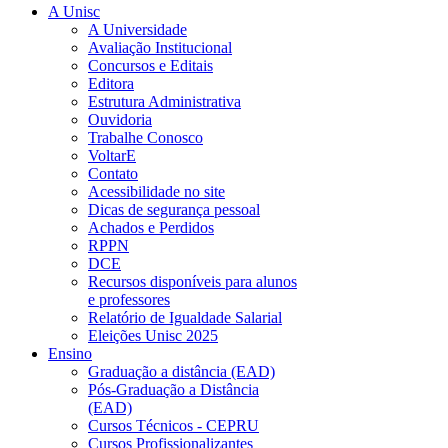
A Unisc
A Universidade
Avaliação Institucional
Concursos e Editais
Editora
Estrutura Administrativa
Ouvidoria
Trabalhe Conosco
VoltarE
Contato
Acessibilidade no site
Dicas de segurança pessoal
Achados e Perdidos
RPPN
DCE
Recursos disponíveis para alunos
e professores
Relatório de Igualdade Salarial
Eleições Unisc 2025
Ensino
Graduação a distância (EAD)
Pós-Graduação a Distância
(EAD)
Cursos Técnicos - CEPRU
Cursos Profissionalizantes