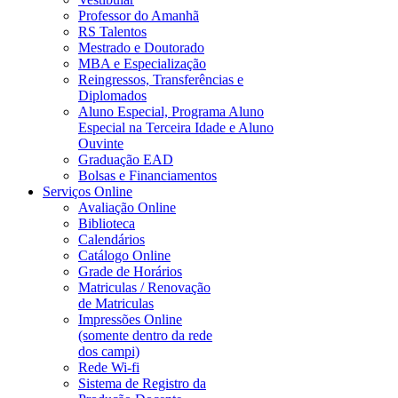
Professor do Amanhã
RS Talentos
Mestrado e Doutorado
MBA e Especialização
Reingressos, Transferências e
Diplomados
Aluno Especial, Programa Aluno
Especial na Terceira Idade e Aluno
Ouvinte
Graduação EAD
Bolsas e Financiamentos
Serviços Online
Avaliação Online
Biblioteca
Calendários
Catálogo Online
Grade de Horários
Matriculas / Renovação
de Matriculas
Impressões Online
(somente dentro da rede
dos campi)
Rede Wi-fi
Sistema de Registro da