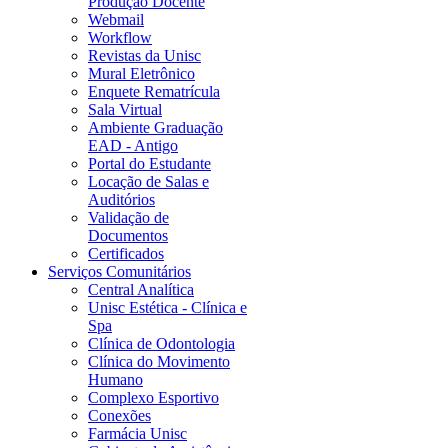
Produção Docente
Webmail
Workflow
Revistas da Unisc
Mural Eletrônico
Enquete Rematrícula
Sala Virtual
Ambiente Graduação
EAD - Antigo
Portal do Estudante
Locação de Salas e
Auditórios
Validação de
Documentos
Certificados
Serviços Comunitários
Central Analítica
Unisc Estética - Clínica e
Spa
Clínica de Odontologia
Clínica do Movimento
Humano
Complexo Esportivo
Conexões
Farmácia Unisc