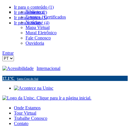
Ir para o conteúdo (1)
Biblioteca
Ir para o menu (2)
Eventos / Certificados
Ir para a busca (3)
Notícias
Ir para o rodapé (4)
Mapa Virtual
Mural Eletrônico
Fale Conosco
Ouvidoria
Entrar
Acessibilidade
Internacional
17.1°C
Santa Cruz do Sul
Onde Estamos
Tour Virtual
Trabalhe Conosco
Contato