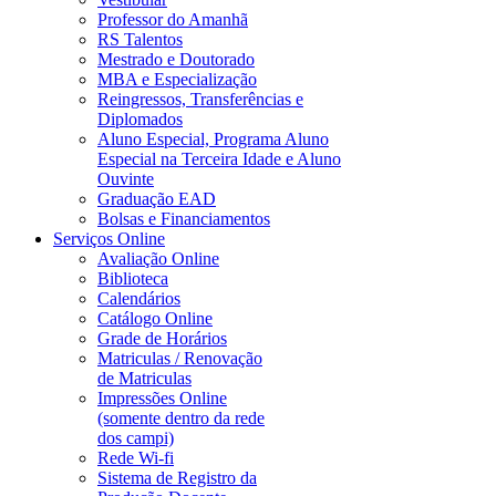
Professor do Amanhã
RS Talentos
Mestrado e Doutorado
MBA e Especialização
Reingressos, Transferências e
Diplomados
Aluno Especial, Programa Aluno
Especial na Terceira Idade e Aluno
Ouvinte
Graduação EAD
Bolsas e Financiamentos
Serviços Online
Avaliação Online
Biblioteca
Calendários
Catálogo Online
Grade de Horários
Matriculas / Renovação
de Matriculas
Impressões Online
(somente dentro da rede
dos campi)
Rede Wi-fi
Sistema de Registro da