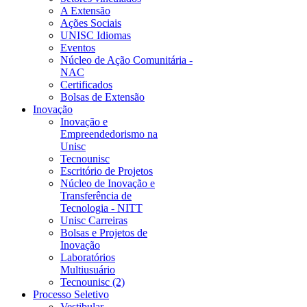
A Extensão
Ações Sociais
UNISC Idiomas
Eventos
Núcleo de Ação Comunitária -
NAC
Certificados
Bolsas de Extensão
Inovação
Inovação e
Empreendedorismo na
Unisc
Tecnounisc
Escritório de Projetos
Núcleo de Inovação e
Transferência de
Tecnologia - NITT
Unisc Carreiras
Bolsas e Projetos de
Inovação
Laboratórios
Multiusuário
Tecnounisc (2)
Processo Seletivo
Vestibular