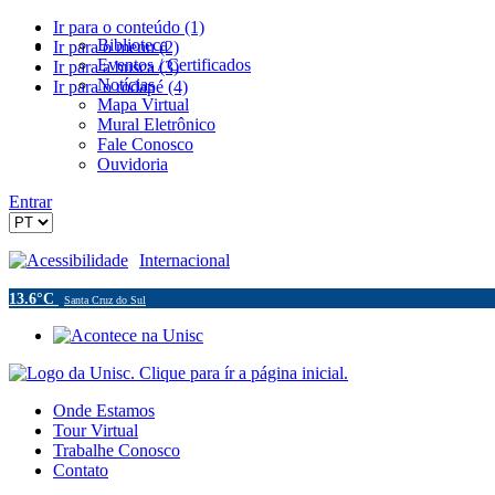
Ir para o conteúdo (1)
Biblioteca
Ir para o menu (2)
Eventos / Certificados
Ir para a busca (3)
Notícias
Ir para o rodapé (4)
Mapa Virtual
Mural Eletrônico
Fale Conosco
Ouvidoria
Entrar
Acessibilidade
Internacional
13.6°C
Santa Cruz do Sul
Onde Estamos
Tour Virtual
Trabalhe Conosco
Contato