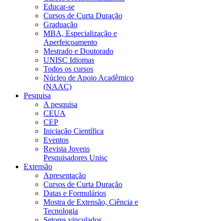
Educar-se
Cursos de Curta Duração
Graduação
MBA, Especialização e
Aperfeiçoamento
Mestrado e Doutorado
UNISC Idiomas
Todos os cursos
Núcleo de Apoio Acadêmico
(NAAC)
Pesquisa
A pesquisa
CEUA
CEP
Iniciação Científica
Eventos
Revista Jovens
Pesquisadores Unisc
Extensão
Apresentação
Cursos de Curta Duração
Datas e Formulários
Mostra de Extensão, Ciência e
Tecnologia
Setores vinculados