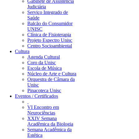
Gabinete de Assistência
Judiciária
Serviço Integrado de
Saúde
Balcão do Consumidor
UNISC
Clínica de Fisioterapia
Projeto Espectro Unisc
Centro Socioambiental
Cultura
Agenda Cultural
Coro da Unisc
Escola de Música
Núcleo de Arte e Cultura
Orquestra de Câmara da
Unisc
Pinacoteca Unisc
Eventos / Certificados
VI Encontro em
Neurociências
XXIV Semana
Acadêmica da Biologia
Semana Acadêmica da
Estética