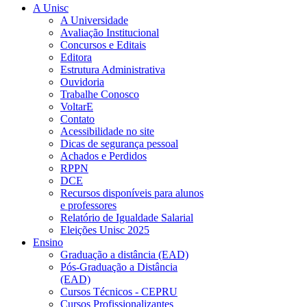
A Unisc
A Universidade
Avaliação Institucional
Concursos e Editais
Editora
Estrutura Administrativa
Ouvidoria
Trabalhe Conosco
VoltarE
Contato
Acessibilidade no site
Dicas de segurança pessoal
Achados e Perdidos
RPPN
DCE
Recursos disponíveis para alunos
e professores
Relatório de Igualdade Salarial
Eleições Unisc 2025
Ensino
Graduação a distância (EAD)
Pós-Graduação a Distância
(EAD)
Cursos Técnicos - CEPRU
Cursos Profissionalizantes