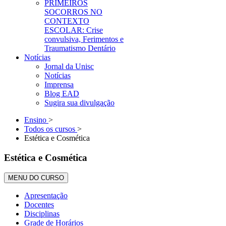
PRIMEIROS
SOCORROS NO
CONTEXTO
ESCOLAR: Crise
convulsiva, Ferimentos e
Traumatismo Dentário
Notícias
Jornal da Unisc
Notícias
Imprensa
Blog EAD
Sugira sua divulgação
Ensino
>
Todos os cursos
>
Estética e Cosmética
Estética e Cosmética
MENU DO CURSO
Apresentação
Docentes
Disciplinas
Grade de Horários