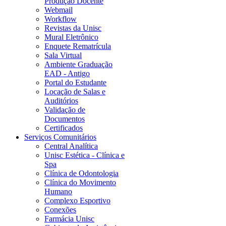
Produção Docente
Webmail
Workflow
Revistas da Unisc
Mural Eletrônico
Enquete Rematrícula
Sala Virtual
Ambiente Graduação
EAD - Antigo
Portal do Estudante
Locação de Salas e
Auditórios
Validação de
Documentos
Certificados
Serviços Comunitários
Central Analítica
Unisc Estética - Clínica e
Spa
Clínica de Odontologia
Clínica do Movimento
Humano
Complexo Esportivo
Conexões
Farmácia Unisc