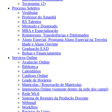
Tecnounisc (2)
Processo Seletivo
Vestibular
Professor do Amanhã
RS Talentos
Mestrado e Doutorado
MBA e Especialização
Reingressos, Transferências e Diplomados
Aluno Especial, Programa Aluno Especial na Terceira
Idade e Aluno Ouvinte
Graduação EAD
Bolsas e Financiamentos
Serviços Online
Avaliação Online
Biblioteca
Calendários
Catálogo Online
Grade de Horários
Matriculas / Renovação de Matriculas
Impressões Online (somente dentro da rede dos campi)
Rede Wi-fi
Sistema de Registro da Produção Docente
Webmail
Workflow
Revistas da Unisc