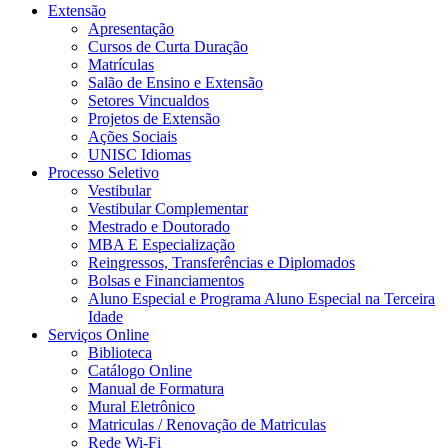
Extensão
Apresentação
Cursos de Curta Duração
Matrículas
Salão de Ensino e Extensão
Setores Vincualdos
Projetos de Extensão
Ações Sociais
UNISC Idiomas
Processo Seletivo
Vestibular
Vestibular Complementar
Mestrado e Doutorado
MBA E Especialização
Reingressos, Transferências e Diplomados
Bolsas e Financiamentos
Aluno Especial e Programa Aluno Especial na Terceira
Idade
Serviços Online
Biblioteca
Catálogo Online
Manual de Formatura
Mural Eletrônico
Matriculas / Renovação de Matriculas
Rede Wi-Fi