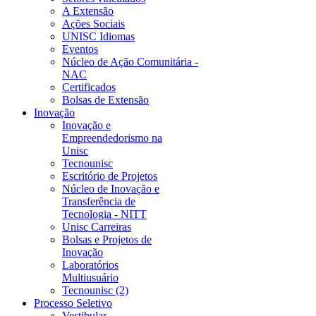
A Extensão
Ações Sociais
UNISC Idiomas
Eventos
Núcleo de Ação Comunitária -
NAC
Certificados
Bolsas de Extensão
Inovação
Inovação e
Empreendedorismo na
Unisc
Tecnounisc
Escritório de Projetos
Núcleo de Inovação e
Transferência de
Tecnologia - NITT
Unisc Carreiras
Bolsas e Projetos de
Inovação
Laboratórios
Multiusuário
Tecnounisc (2)
Processo Seletivo
Vestibular