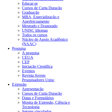
Educar-se
Cursos de Curta Duração
Graduação
MBA, Especialização e
Aperfeiçoamento
Mestrado e Doutorado
UNISC Idiomas
Todos os cursos
Núcleo de Apoio Acadêmico
(NAAC)
Pesquisa
A pesquisa
CEUA
CEP
Iniciação Científica
Eventos
Revista Jovens
Pesquisadores Unisc
Extensão
Apresentação
Cursos de Curta Duração
Datas e Formulários
Mostra de Extensão, Ciência e
Tecnologia
Setores vinculados