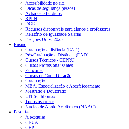
Acessibilidade no site
Dicas de segurança pessoal
Achados e Perdidos
RPPN
DCE
Recursos disponíveis para alunos e professores
Relatório de Igualdade Salarial
Eleições Unisc 2025
Ensino
Graduação a distância (EAD)
Pós-Graduação a Distância (EAD)
Cursos Técnicos - CEPRU
Cursos Profissionalizantes
Educar-se
Cursos de Curta Duração
Graduação
MBA, Especialização e Aperfeiçoamento
Mestrado e Doutorado
UNISC Idiomas
Todos os cursos
Núcleo de Apoio Acadêmico (NAAC)
Pesquisa
A pesquisa
CEUA
CEP