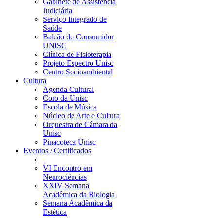
Gabinete de Assistência
Judiciária
Serviço Integrado de
Saúde
Balcão do Consumidor
UNISC
Clínica de Fisioterapia
Projeto Espectro Unisc
Centro Socioambiental
Cultura
Agenda Cultural
Coro da Unisc
Escola de Música
Núcleo de Arte e Cultura
Orquestra de Câmara da
Unisc
Pinacoteca Unisc
Eventos / Certificados
VI Encontro em
Neurociências
XXIV Semana
Acadêmica da Biologia
Semana Acadêmica da
Estética