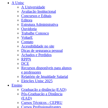
A Unisc
A Universidade
Avaliação Institucional
Concursos e Editais
Editora
Estrutura Administrativa
Ouvidoria
Trabalhe Conosco
VoltarE
Contato
Acessibilidade no site
Dicas de segurança pessoal
Achados e Perdidos
RPPN
DCE
Recursos disponíveis para alunos
e professores
Relatório de Igualdade Salarial
Eleições Unisc 2025
Ensino
Graduação a distância (EAD)
Pós-Graduação a Distância
(EAD)
Cursos Técnicos - CEPRU
Cursos Profissionalizantes