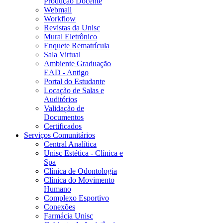
Produção Docente
Webmail
Workflow
Revistas da Unisc
Mural Eletrônico
Enquete Rematrícula
Sala Virtual
Ambiente Graduação
EAD - Antigo
Portal do Estudante
Locação de Salas e
Auditórios
Validação de
Documentos
Certificados
Serviços Comunitários
Central Analítica
Unisc Estética - Clínica e
Spa
Clínica de Odontologia
Clínica do Movimento
Humano
Complexo Esportivo
Conexões
Farmácia Unisc