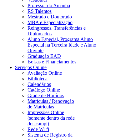
Professor do Amanhã
RS Talentos
Mestrado e Doutorado
MBA e Especialização
Reingressos, Transferências e
Diplomados
Aluno Especial, Programa Aluno
Especial na Terceira Idade e Aluno
Ouvinte
Graduação EAD
Bolsas e Financiamentos
Serviços Online
Avaliação Online
Biblioteca
Calendários
Catálogo Online
Grade de Horários
Matriculas / Renovação
de Matriculas
Impressões Online
(somente dentro da rede
dos campi)
Rede Wi-fi
Sistema de Registro da