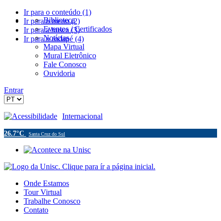
Ir para o conteúdo (1)
Biblioteca
Ir para o menu (2)
Eventos / Certificados
Ir para a busca (3)
Notícias
Ir para o rodapé (4)
Mapa Virtual
Mural Eletrônico
Fale Conosco
Ouvidoria
Entrar
Acessibilidade
Internacional
26.7°C
Santa Cruz do Sul
Onde Estamos
Tour Virtual
Trabalhe Conosco
Contato