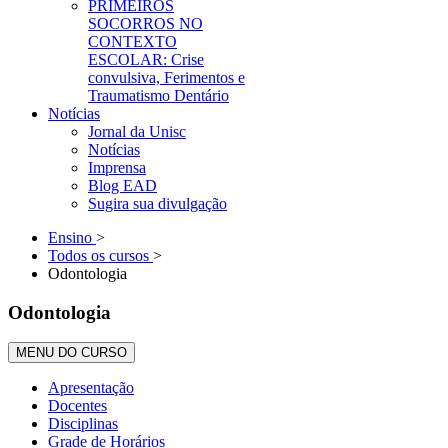
PRIMEIROS
SOCORROS NO
CONTEXTO
ESCOLAR: Crise
convulsiva, Ferimentos e
Traumatismo Dentário
Notícias
Jornal da Unisc
Notícias
Imprensa
Blog EAD
Sugira sua divulgação
Ensino
>
Todos os cursos
>
Odontologia
Odontologia
MENU DO CURSO
Apresentação
Docentes
Disciplinas
Grade de Horários