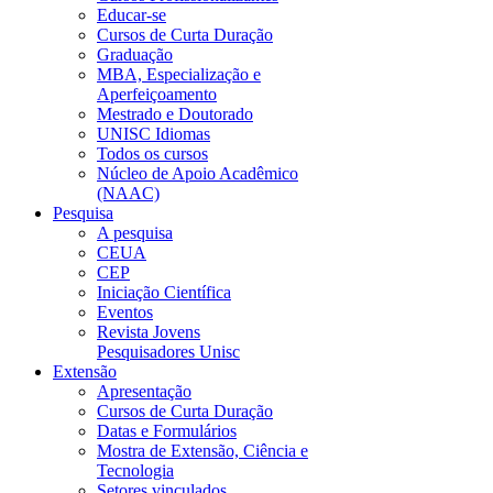
Educar-se
Cursos de Curta Duração
Graduação
MBA, Especialização e
Aperfeiçoamento
Mestrado e Doutorado
UNISC Idiomas
Todos os cursos
Núcleo de Apoio Acadêmico
(NAAC)
Pesquisa
A pesquisa
CEUA
CEP
Iniciação Científica
Eventos
Revista Jovens
Pesquisadores Unisc
Extensão
Apresentação
Cursos de Curta Duração
Datas e Formulários
Mostra de Extensão, Ciência e
Tecnologia
Setores vinculados