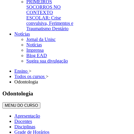
PRIMEIROS
SOCORROS NO
CONTEXTO
ESCOLAR: Crise
convulsiva, Ferimentos e
Traumatismo Dentário
Notícias
Jornal da Unisc
Notícias
Imprensa
Blog EAD
Sugira sua divulgação
Ensino
>
Todos os cursos
>
Odontologia
Odontologia
MENU DO CURSO
Apresentação
Docentes
Disciplinas
Grade de Horários