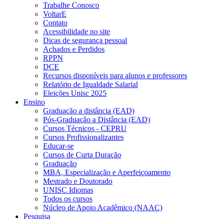
Trabalhe Conosco
VoltarE
Contato
Acessibilidade no site
Dicas de segurança pessoal
Achados e Perdidos
RPPN
DCE
Recursos disponíveis para alunos e professores
Relatório de Igualdade Salarial
Eleições Unisc 2025
Ensino
Graduação a distância (EAD)
Pós-Graduação a Distância (EAD)
Cursos Técnicos - CEPRU
Cursos Profissionalizantes
Educar-se
Cursos de Curta Duração
Graduação
MBA, Especialização e Aperfeiçoamento
Mestrado e Doutorado
UNISC Idiomas
Todos os cursos
Núcleo de Apoio Acadêmico (NAAC)
Pesquisa