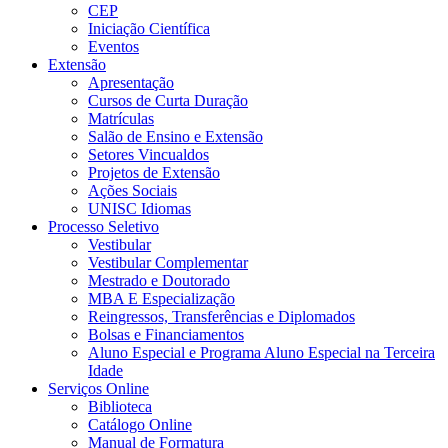
CEP
Iniciação Científica
Eventos
Extensão
Apresentação
Cursos de Curta Duração
Matrículas
Salão de Ensino e Extensão
Setores Vincualdos
Projetos de Extensão
Ações Sociais
UNISC Idiomas
Processo Seletivo
Vestibular
Vestibular Complementar
Mestrado e Doutorado
MBA E Especialização
Reingressos, Transferências e Diplomados
Bolsas e Financiamentos
Aluno Especial e Programa Aluno Especial na Terceira
Idade
Serviços Online
Biblioteca
Catálogo Online
Manual de Formatura