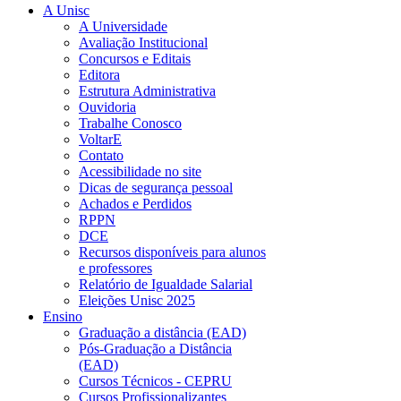
A Unisc
A Universidade
Avaliação Institucional
Concursos e Editais
Editora
Estrutura Administrativa
Ouvidoria
Trabalhe Conosco
VoltarE
Contato
Acessibilidade no site
Dicas de segurança pessoal
Achados e Perdidos
RPPN
DCE
Recursos disponíveis para alunos
e professores
Relatório de Igualdade Salarial
Eleições Unisc 2025
Ensino
Graduação a distância (EAD)
Pós-Graduação a Distância
(EAD)
Cursos Técnicos - CEPRU
Cursos Profissionalizantes