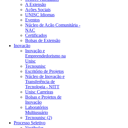
A Extensão
Ações Sociais
UNISC Idiomas
Eventos
Núcleo de Ação Comunitária -
NAC
Certificados
Bolsas de Extensão
Inovação
Inovação e
Empreendedorismo na
Unisc
Tecnounisc
Escritório de Projetos
Núcleo de Inovação e
Transferência de
Tecnologia - NITT
Unisc Carreiras
Bolsas e Projetos de
Inovação
Laboratórios
Multiusuário
Tecnounisc (2)
Processo Seletivo
Vestibular