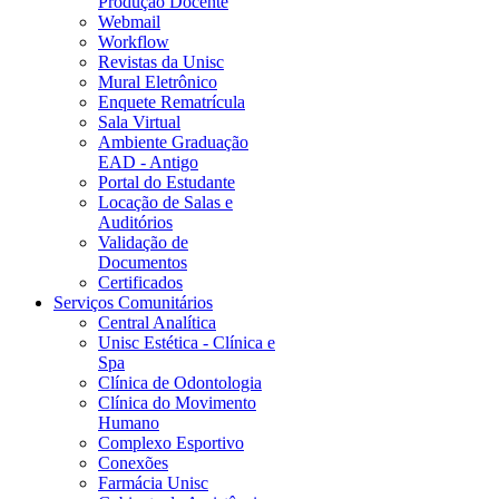
Produção Docente
Webmail
Workflow
Revistas da Unisc
Mural Eletrônico
Enquete Rematrícula
Sala Virtual
Ambiente Graduação
EAD - Antigo
Portal do Estudante
Locação de Salas e
Auditórios
Validação de
Documentos
Certificados
Serviços Comunitários
Central Analítica
Unisc Estética - Clínica e
Spa
Clínica de Odontologia
Clínica do Movimento
Humano
Complexo Esportivo
Conexões
Farmácia Unisc