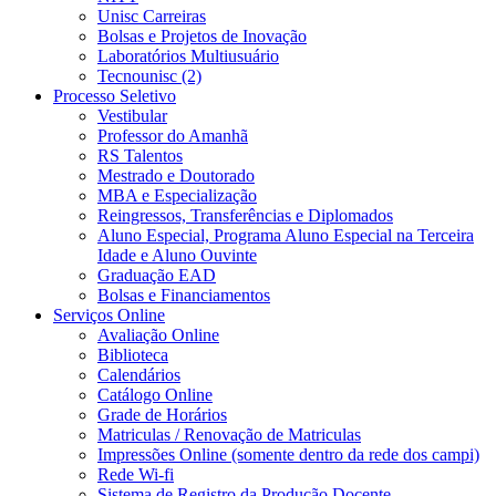
Unisc Carreiras
Bolsas e Projetos de Inovação
Laboratórios Multiusuário
Tecnounisc (2)
Processo Seletivo
Vestibular
Professor do Amanhã
RS Talentos
Mestrado e Doutorado
MBA e Especialização
Reingressos, Transferências e Diplomados
Aluno Especial, Programa Aluno Especial na Terceira
Idade e Aluno Ouvinte
Graduação EAD
Bolsas e Financiamentos
Serviços Online
Avaliação Online
Biblioteca
Calendários
Catálogo Online
Grade de Horários
Matriculas / Renovação de Matriculas
Impressões Online (somente dentro da rede dos campi)
Rede Wi-fi
Sistema de Registro da Produção Docente