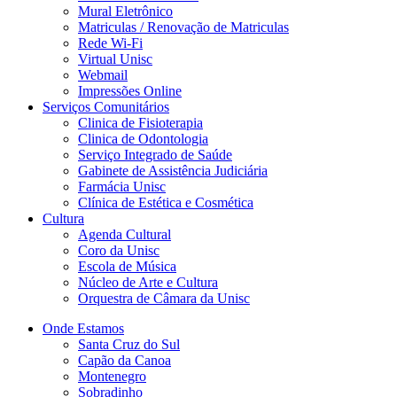
Mural Eletrônico
Matriculas / Renovação de Matriculas
Rede Wi-Fi
Virtual Unisc
Webmail
Impressões Online
Serviços Comunitários
Clinica de Fisioterapia
Clinica de Odontologia
Serviço Integrado de Saúde
Gabinete de Assistência Judiciária
Farmácia Unisc
Clínica de Estética e Cosmética
Cultura
Agenda Cultural
Coro da Unisc
Escola de Música
Núcleo de Arte e Cultura
Orquestra de Câmara da Unisc
Onde Estamos
Santa Cruz do Sul
Capão da Canoa
Montenegro
Sobradinho