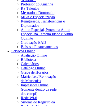
Professor do Amanhã
RS Talentos
Mestrado e Doutorado
MBA e Especialização
Reingressos, Transferências e
Diplomados
Aluno Especial, Programa Aluno
Especial na Terceira Idade e Aluno
Ouvinte
Graduação EAD
Bolsas e Financiamentos
Serviços Online
Avaliação Online
Biblioteca
Calendários
Catálogo Online
Grade de Horários
Matriculas / Renovação
de Matriculas
Impressões Online
(somente dentro da rede
dos campi)
Rede Wi-fi
Sistema de Registro da