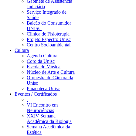
Gabinete de Assistência
Judiciária
Serviço Integrado de
Saúde
Balcão do Consumidor
UNISC
Clínica de Fisioterapia
Projeto Espectro Unisc
Centro Socioambiental
Cultura
Agenda Cultural
Coro da Unisc
Escola de Música
Núcleo de Arte e Cultura
Orquestra de Câmara da
Unisc
Pinacoteca Unisc
Eventos / Certificados
VI Encontro em
Neurociências
XXIV Semana
Acadêmica da Biologia
Semana Acadêmica da
Estética