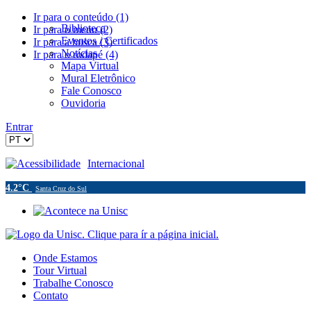
Ir para o conteúdo (1)
Biblioteca
Ir para o menu (2)
Eventos / Certificados
Ir para a busca (3)
Notícias
Ir para o rodapé (4)
Mapa Virtual
Mural Eletrônico
Fale Conosco
Ouvidoria
Entrar
Acessibilidade
Internacional
4.2°C
Santa Cruz do Sul
Onde Estamos
Tour Virtual
Trabalhe Conosco
Contato