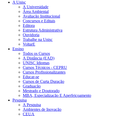
A Unisc
A Universidade
Área Ambiental
Avaliação Institucional
Concursos e Editais
Editora
Estrutura Administrativa
Ouvidoria
Trabalhe na Unisc
VoltarE
Ensino
Todos os Cursos
A Distância (EAD)
UNISC Idiomas
Cursos Técnicos - CEPRU
Cursos Profissionalizantes
Educar-se
Cursos de Curta Duração
Graduação
Mestrado e Doutorado
MBA, Especialização E Aperfeiçoamento
Pesquisa
A Pesquisa
Ambientes de Inovação
CEUA