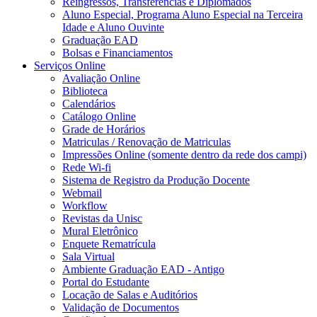
Reingressos, Transferências e Diplomados
Aluno Especial, Programa Aluno Especial na Terceira
Idade e Aluno Ouvinte
Graduação EAD
Bolsas e Financiamentos
Serviços Online
Avaliação Online
Biblioteca
Calendários
Catálogo Online
Grade de Horários
Matriculas / Renovação de Matriculas
Impressões Online (somente dentro da rede dos campi)
Rede Wi-fi
Sistema de Registro da Produção Docente
Webmail
Workflow
Revistas da Unisc
Mural Eletrônico
Enquete Rematrícula
Sala Virtual
Ambiente Graduação EAD - Antigo
Portal do Estudante
Locação de Salas e Auditórios
Validação de Documentos