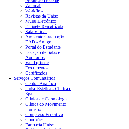
Produção Docente
Webmail
Workflow
Revistas da Unisc
Mural Eletrônico
Enquete Rematrícula
Sala Virtual
Ambiente Graduação
EAD - Antigo
Portal do Estudante
Locação de Salas e
Auditórios
Validação de
Documentos
Certificados
Serviços Comunitários
Central Analítica
Unisc Estética - Clínica e
Spa
Clínica de Odontologia
Clínica do Movimento
Humano
Complexo Esportivo
Conexões
Farmácia Unisc