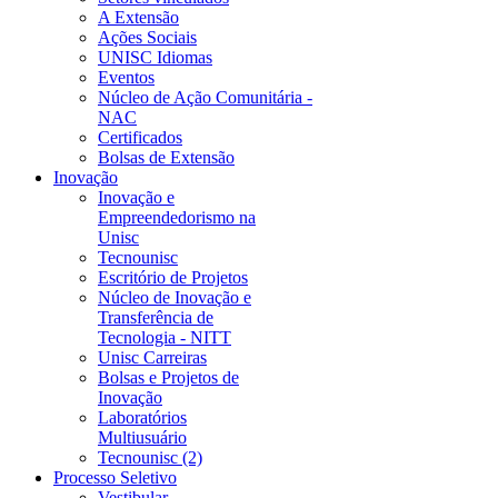
A Extensão
Ações Sociais
UNISC Idiomas
Eventos
Núcleo de Ação Comunitária -
NAC
Certificados
Bolsas de Extensão
Inovação
Inovação e
Empreendedorismo na
Unisc
Tecnounisc
Escritório de Projetos
Núcleo de Inovação e
Transferência de
Tecnologia - NITT
Unisc Carreiras
Bolsas e Projetos de
Inovação
Laboratórios
Multiusuário
Tecnounisc (2)
Processo Seletivo
Vestibular