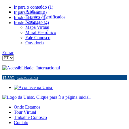
Ir para o conteúdo (1)
Biblioteca
Ir para o menu (2)
Eventos / Certificados
Ir para a busca (3)
Notícias
Ir para o rodapé (4)
Mapa Virtual
Mural Eletrônico
Fale Conosco
Ouvidoria
Entrar
Acessibilidade
Internacional
17.5°C
Santa Cruz do Sul
Onde Estamos
Tour Virtual
Trabalhe Conosco
Contato