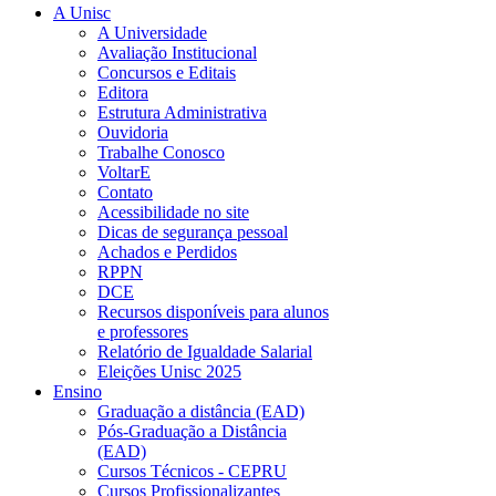
A Unisc
A Universidade
Avaliação Institucional
Concursos e Editais
Editora
Estrutura Administrativa
Ouvidoria
Trabalhe Conosco
VoltarE
Contato
Acessibilidade no site
Dicas de segurança pessoal
Achados e Perdidos
RPPN
DCE
Recursos disponíveis para alunos
e professores
Relatório de Igualdade Salarial
Eleições Unisc 2025
Ensino
Graduação a distância (EAD)
Pós-Graduação a Distância
(EAD)
Cursos Técnicos - CEPRU
Cursos Profissionalizantes