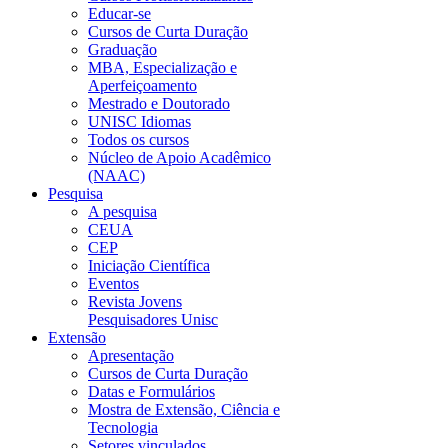
Educar-se
Cursos de Curta Duração
Graduação
MBA, Especialização e
Aperfeiçoamento
Mestrado e Doutorado
UNISC Idiomas
Todos os cursos
Núcleo de Apoio Acadêmico
(NAAC)
Pesquisa
A pesquisa
CEUA
CEP
Iniciação Científica
Eventos
Revista Jovens
Pesquisadores Unisc
Extensão
Apresentação
Cursos de Curta Duração
Datas e Formulários
Mostra de Extensão, Ciência e
Tecnologia
Setores vinculados