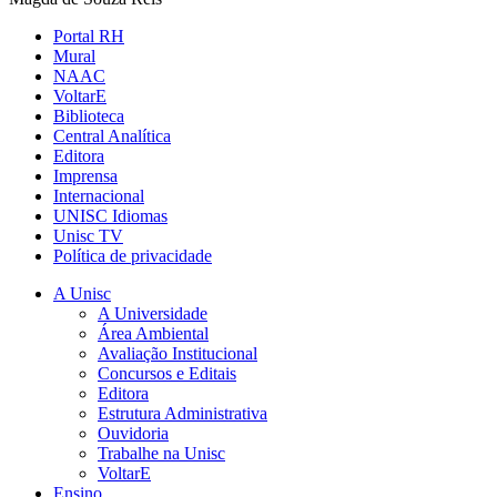
Portal RH
Mural
NAAC
VoltarE
Biblioteca
Central Analítica
Editora
Imprensa
Internacional
UNISC Idiomas
Unisc TV
Política de privacidade
A Unisc
A Universidade
Área Ambiental
Avaliação Institucional
Concursos e Editais
Editora
Estrutura Administrativa
Ouvidoria
Trabalhe na Unisc
VoltarE
Ensino