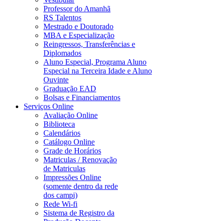
Professor do Amanhã
RS Talentos
Mestrado e Doutorado
MBA e Especialização
Reingressos, Transferências e
Diplomados
Aluno Especial, Programa Aluno
Especial na Terceira Idade e Aluno
Ouvinte
Graduação EAD
Bolsas e Financiamentos
Serviços Online
Avaliação Online
Biblioteca
Calendários
Catálogo Online
Grade de Horários
Matriculas / Renovação
de Matriculas
Impressões Online
(somente dentro da rede
dos campi)
Rede Wi-fi
Sistema de Registro da