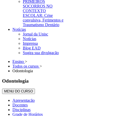
PRIMEIROS
SOCORROS NO
CONTEXTO
ESCOLAR: Crise
convulsiva, Ferimentos e
Traumatismo Dentário
Notícias
Jornal da Unisc
Notícias
Imprensa
Blog EAD
Sugira sua divulgação
Ensino
>
Todos os cursos
>
Odontologia
Odontologia
MENU DO CURSO
Apresentação
Docentes
Disciplinas
Grade de Horários