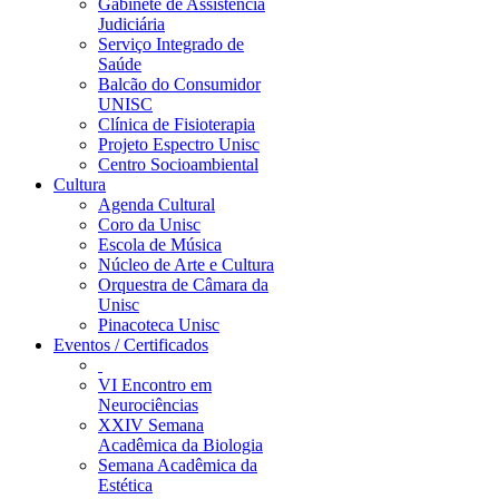
Gabinete de Assistência
Judiciária
Serviço Integrado de
Saúde
Balcão do Consumidor
UNISC
Clínica de Fisioterapia
Projeto Espectro Unisc
Centro Socioambiental
Cultura
Agenda Cultural
Coro da Unisc
Escola de Música
Núcleo de Arte e Cultura
Orquestra de Câmara da
Unisc
Pinacoteca Unisc
Eventos / Certificados
VI Encontro em
Neurociências
XXIV Semana
Acadêmica da Biologia
Semana Acadêmica da
Estética