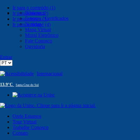
Ir para o conteúdo (1)
Biblioteca
Ir para o menu (2)
Eventos / Certificados
Ir para a busca (3)
Notícias
Ir para o rodapé (4)
Mapa Virtual
Mural Eletrônico
Fale Conosco
Ouvidoria
Entrar
Acessibilidade
Internacional
13.9°C
Santa Cruz do Sul
Onde Estamos
Tour Virtual
Trabalhe Conosco
Contato