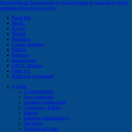
Merendeiras de Encruzilhada do Sul participam de capacitação sobre
cardápio zero açúcar na Unisc
Portal RH
Mural
NAAC
VoltarE
Biblioteca
Central Analítica
Editora
Imprensa
Internacional
UNISC Idiomas
Unisc TV
Política de privacidade
A Unisc
A Universidade
Área Ambiental
Avaliação Institucional
Concursos e Editais
Editora
Estrutura Administrativa
Ouvidoria
Trabalhe na Unisc