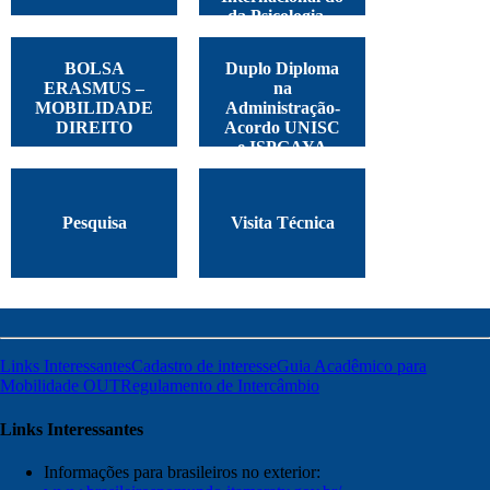
da Psicologia –
Argentina, 2025
BOLSA
Duplo Diploma
ERASMUS –
na
MOBILIDADE
Administração-
DIREITO
Acordo UNISC
e ISPGAYA
Pesquisa
Visita Técnica
Links Interessantes
Cadastro de interesse
Guia Acadêmico para
Mobilidade OUT
Regulamento de Intercâmbio
Links Interessantes
Informações para brasileiros no exterior: