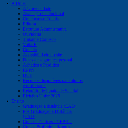
A Unisc
A Universidade
Avaliação Institucional
Concursos e Editais
Editora
Estrutura Administrativa
Ouvidoria
Trabalhe Conosco
VoltarE
Contato
Acessibilidade no site
Dicas de segurança pessoal
Achados e Perdidos
RPPN
DCE
Recursos disponíveis para alunos
e professores
Relatório de Igualdade Salarial
Eleições Unisc 2025
Ensino
Graduação a distância (EAD)
Pós-Graduação a Distância
(EAD)
Cursos Técnicos - CEPRU
Cursos Profissionalizantes