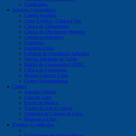
Certificados
Serviços Comunitários
Central Analítica
Unisc Estética - Clínica e Spa
Clínica de Odontologia
Clínica do Movimento Humano
Complexo Esportivo
Conexões
Farmácia Unisc
Gabinete de Assistência Judiciária
Serviço Integrado de Saúde
Balcão do Consumidor UNISC
Clínica de Fisioterapia
Projeto Espectro Unisc
Centro Socioambiental
Cultura
Agenda Cultural
Coro da Unisc
Escola de Música
Núcleo de Arte e Cultura
Orquestra de Câmara da Unisc
Pinacoteca Unisc
Eventos / Certificados
VI Encontro em Neurociências