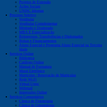
Projetos de Extensão
Ações Sociais
UNISC Idiomas
Processo Seletivo
Vestibular
Vestibular Complementar
Mestrado e Doutorado
MBA E Especialização
Reingressos, Transferências e Diplomados
Bolsas e Financiamentos
Aluno Especial e Programa Aluno Especial na Terceira
Idade
Serviços Online
Biblioteca
Catálogo Online
Manual de Formatura
Mural Eletrônico
Matriculas / Renovação de Matriculas
Rede Wi-Fi
Virtual Unisc
Webmail
Impressões Online
Serviços Comunitários
Clinica de Fisioterapia
Clinica de Odontologia