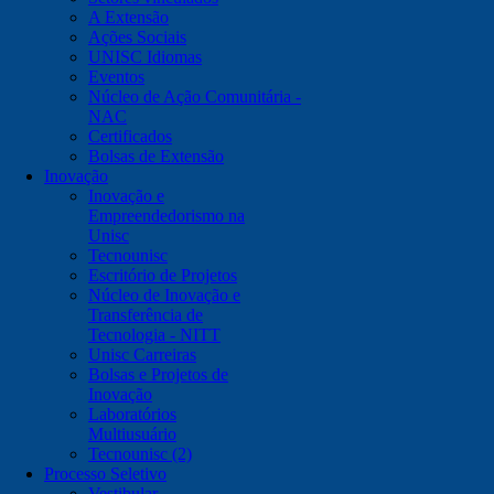
A Extensão
Ações Sociais
UNISC Idiomas
Eventos
Núcleo de Ação Comunitária -
NAC
Certificados
Bolsas de Extensão
Inovação
Inovação e
Empreendedorismo na
Unisc
Tecnounisc
Escritório de Projetos
Núcleo de Inovação e
Transferência de
Tecnologia - NITT
Unisc Carreiras
Bolsas e Projetos de
Inovação
Laboratórios
Multiusuário
Tecnounisc (2)
Processo Seletivo
Vestibular