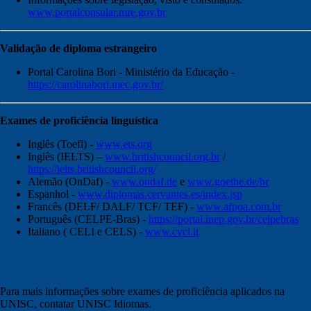
www.portalconsular.mre.gov.br
Validação de diploma estrangeiro
Portal Carolina Bori - Ministério da Educação -
https://carolinabori.mec.gov.br/
Exames de proficiência linguística
Inglês (Toefl) -
www.ets.org
Inglês (IELTS) –
www.britishcouncil.org.br
/
https://ielts.britishcouncil.org/
Alemão (OnDaf) -
www.ondaf.de
e
www.goethe.de/br
Espanhol -
www.diplomas.cervantes.es/index.jsp
Francês (DELF/ DALF/ TCF/ TEF) -
www.afpoa.com.br
Português (CELPE-Bras) -
https://portal.inep.gov.br/celpebras
Italiano ( CELI e CELS) -
www.cvcl.it
Para mais informações sobre exames de proficiência aplicados na
UNISC, contatar UNISC Idiomas.