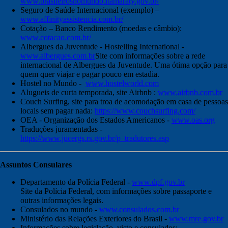
www.brasileirosnomundo.itamaraty.gov.br/
Seguro de Saúde Internacional (exemplo) –
www.affinityassistencia.com.br/
Cotação – Banco Rendimento (moedas e câmbio):
www.cotacao.com.br/
Albergues da Juventude - Hostelling International -
www.albergues.com.br
Site com informações sobre a rede
internacional de Albergues da Juventude. Uma ótima opção para
quem quer viajar e pagar pouco em estadia.
Hostel no Mundo -
www.hostelworld.com
Alugueis de curta temporada, site Airbnb :
www.airbnb.com.br
Couch Surfing, site para troa de acomodação em casa de pessoas
locais sem pagar nada:
https://www.couchsurfing.com/
OEA - Organização dos Estados Americanos -
www.oas.org
Traduções juramentadas -
https://www.jucergs.rs.gov.br/p_tradutores.asp
Assuntos Consulares
Departamento da Polícia Federal -
www.dpf.gov.br
Site da Polícia Federal, com informações sobre passaporte e
outras informações legais.
Consulados no mundo -
www.consulados.com.br
Ministério das Relações Exteriores do Brasil -
www.mre.gov.br
Informações sobre legislação, visto e consulados: