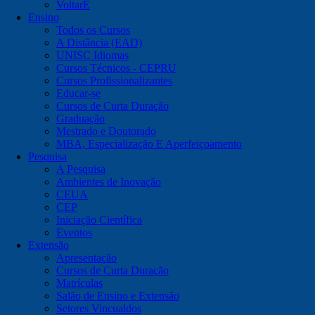
VoltarE
Ensino
Todos os Cursos
A Distância (EAD)
UNISC Idiomas
Cursos Técnicos - CEPRU
Cursos Profissionalizantes
Educar-se
Cursos de Curta Duração
Graduação
Mestrado e Doutorado
MBA, Especialização E Aperfeiçoamento
Pesquisa
A Pesquisa
Ambientes de Inovação
CEUA
CEP
Iniciação Científica
Eventos
Extensão
Apresentação
Cursos de Curta Duração
Matrículas
Salão de Ensino e Extensão
Setores Vincualdos