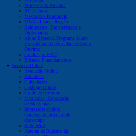
Professor do Amanhã
RS Talentos
Mestrado e Doutorado
MBA e Especialização
Reingressos, Transferências e
Diplomados
Aluno Especial, Programa Aluno
Especial na Terceira Idade e Aluno
Ouvinte
Graduação EAD
Bolsas e Financiamentos
Serviços Online
Avaliação Online
Biblioteca
Calendários
Catálogo Online
Grade de Horários
Matriculas / Renovação
de Matriculas
Impressões Online
(somente dentro da rede
dos campi)
Rede Wi-fi
Sistema de Registro da