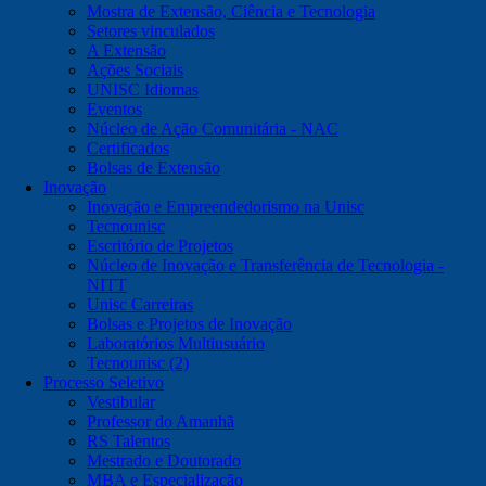
Mostra de Extensão, Ciência e Tecnologia
Setores vinculados
A Extensão
Ações Sociais
UNISC Idiomas
Eventos
Núcleo de Ação Comunitária - NAC
Certificados
Bolsas de Extensão
Inovação
Inovação e Empreendedorismo na Unisc
Tecnounisc
Escritório de Projetos
Núcleo de Inovação e Transferência de Tecnologia -
NITT
Unisc Carreiras
Bolsas e Projetos de Inovação
Laboratórios Multiusuário
Tecnounisc (2)
Processo Seletivo
Vestibular
Professor do Amanhã
RS Talentos
Mestrado e Doutorado
MBA e Especialização