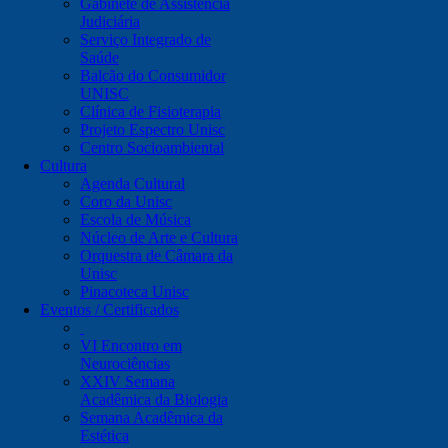
Gabinete de Assistência
Judiciária
Serviço Integrado de
Saúde
Balcão do Consumidor
UNISC
Clínica de Fisioterapia
Projeto Espectro Unisc
Centro Socioambiental
Cultura
Agenda Cultural
Coro da Unisc
Escola de Música
Núcleo de Arte e Cultura
Orquestra de Câmara da
Unisc
Pinacoteca Unisc
Eventos / Certificados
VI Encontro em
Neurociências
XXIV Semana
Acadêmica da Biologia
Semana Acadêmica da
Estética