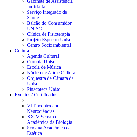
Gabinete de Assistência
Judiciária
Serviço Integrado de
Saúde
Balcão do Consumidor
UNISC
Clínica de Fisioterapia
Projeto Espectro Unisc
Centro Socioambiental
Cultura
Agenda Cultural
Coro da Unisc
Escola de Música
Núcleo de Arte e Cultura
Orquestra de Câmara da
Unisc
Pinacoteca Unisc
Eventos / Certificados
VI Encontro em
Neurociências
XXIV Semana
Acadêmica da Biologia
Semana Acadêmica da
Estética