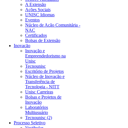
A Extensão
Ações Sociais
UNISC Idiomas
Eventos
Núcleo de Ação Comunitária -
NAC
Certificados
Bolsas de Extensão
Inovação
Inovação e
Empreendedorismo na
Unisc
Tecnounisc
Escritório de Projetos
Núcleo de Inovação e
Transferência de
Tecnologia - NITT
Unisc Carreiras
Bolsas e Projetos de
Inovação
Laboratórios
Multiusuário
Tecnounisc (2)
Processo Seletivo
Vestibular