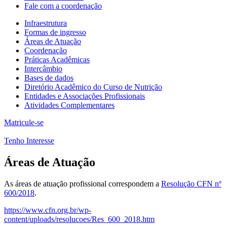
Fale com a coordenação
Infraestrutura
Formas de ingresso
Áreas de Atuação
Coordenação
Práticas Acadêmicas
Intercâmbio
Bases de dados
Diretório Acadêmico do Curso de Nutrição
Entidades e Associações Profissionais
Atividades Complementares
Matricule-se
Tenho Interesse
Áreas de Atuação
As áreas de atuação profissional correspondem a
Resolução CFN nº
600/2018
.
https://www.cfn.org.br/wp-
content/uploads/resolucoes/Res_600_2018.htm