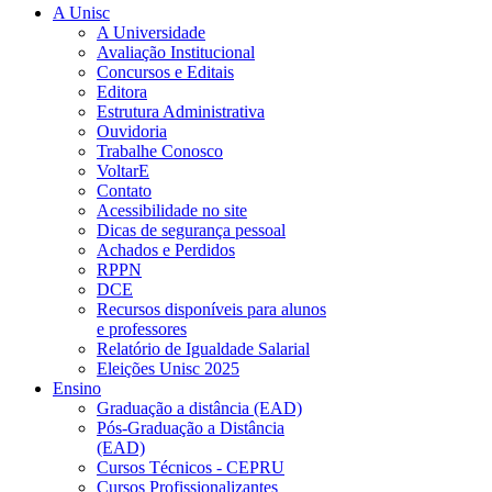
A Unisc
A Universidade
Avaliação Institucional
Concursos e Editais
Editora
Estrutura Administrativa
Ouvidoria
Trabalhe Conosco
VoltarE
Contato
Acessibilidade no site
Dicas de segurança pessoal
Achados e Perdidos
RPPN
DCE
Recursos disponíveis para alunos
e professores
Relatório de Igualdade Salarial
Eleições Unisc 2025
Ensino
Graduação a distância (EAD)
Pós-Graduação a Distância
(EAD)
Cursos Técnicos - CEPRU
Cursos Profissionalizantes