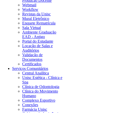
Produção Docente
Webmail
Workflow
Revistas da Unisc
Mural Eletrônico
Enquete Rematrícula
Sala Virtual
Ambiente Graduação
EAD - Antigo
Portal do Estudante
Locação de Salas e
Auditórios
Validação de
Documentos
Certificados
Serviços Comunitários
Central Analítica
Unisc Estética - Clínica e
Spa
Clínica de Odontologia
Clínica do Movimento
Humano
Complexo Esportivo
Conexões
Farmácia Unisc