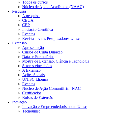
Todos os cursos
Núcleo de Apoio Acadêmico (NAAC)
Pesquisa
A pesquisa
CEUA
CEP
Iniciação Científica
Eventos
Revista Jovens Pesquisadores Unisc
Extensão
Apresentação
Cursos de Curta Duração
Datas e Formulários
Mostra de Extensão, Ciência e Tecnologia
Setores vinculados
A Extensão
Ações Sociais
UNISC Idiomas
Eventos
Núcleo de Ação Comunitária - NAC
Certificados
Bolsas de Extensão
Inovação
Inovação e Empreendedorismo na Unisc
Tecnounisc