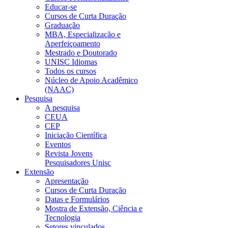
Educar-se
Cursos de Curta Duração
Graduação
MBA, Especialização e
Aperfeiçoamento
Mestrado e Doutorado
UNISC Idiomas
Todos os cursos
Núcleo de Apoio Acadêmico
(NAAC)
Pesquisa
A pesquisa
CEUA
CEP
Iniciação Científica
Eventos
Revista Jovens
Pesquisadores Unisc
Extensão
Apresentação
Cursos de Curta Duração
Datas e Formulários
Mostra de Extensão, Ciência e
Tecnologia
Setores vinculados