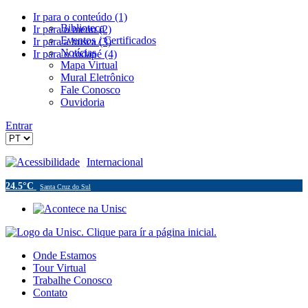
Ir para o conteúdo (1)
Biblioteca
Ir para o menu (2)
Eventos / Certificados
Ir para a busca (3)
Notícias
Ir para o rodapé (4)
Mapa Virtual
Mural Eletrônico
Fale Conosco
Ouvidoria
Entrar
Acessibilidade
Internacional
24.5°C
Santa Cruz do Sul
Onde Estamos
Tour Virtual
Trabalhe Conosco
Contato