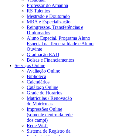
Professor do Amanhã
RS Talentos
Mestrado e Doutorado
MBA e Especialização
Reingressos, Transferências e
Diplomados
Aluno Especial, Programa Aluno
Especial na Terceira Idade e Aluno
Ouvinte
Graduação EAD
Bolsas e Financiamentos
Serviços Online
Avaliação Online
Biblioteca
Calendários
Catálogo Online
Grade de Horários
Matriculas / Renovação
de Matriculas
Impressões Online
(somente dentro da rede
dos campi)
Rede Wi-fi
Sistema de Registro da