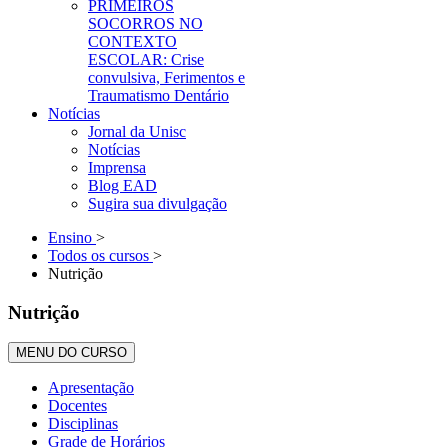
PRIMEIROS
SOCORROS NO
CONTEXTO
ESCOLAR: Crise
convulsiva, Ferimentos e
Traumatismo Dentário
Notícias
Jornal da Unisc
Notícias
Imprensa
Blog EAD
Sugira sua divulgação
Ensino
>
Todos os cursos
>
Nutrição
Nutrição
MENU DO CURSO
Apresentação
Docentes
Disciplinas
Grade de Horários