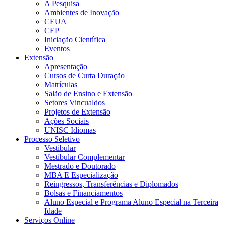
A Pesquisa
Ambientes de Inovação
CEUA
CEP
Iniciação Científica
Eventos
Extensão
Apresentação
Cursos de Curta Duração
Matrículas
Salão de Ensino e Extensão
Setores Vincualdos
Projetos de Extensão
Ações Sociais
UNISC Idiomas
Processo Seletivo
Vestibular
Vestibular Complementar
Mestrado e Doutorado
MBA E Especialização
Reingressos, Transferências e Diplomados
Bolsas e Financiamentos
Aluno Especial e Programa Aluno Especial na Terceira
Idade
Serviços Online