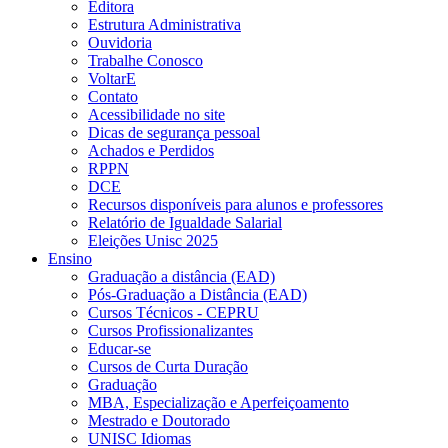
Editora
Estrutura Administrativa
Ouvidoria
Trabalhe Conosco
VoltarE
Contato
Acessibilidade no site
Dicas de segurança pessoal
Achados e Perdidos
RPPN
DCE
Recursos disponíveis para alunos e professores
Relatório de Igualdade Salarial
Eleições Unisc 2025
Ensino
Graduação a distância (EAD)
Pós-Graduação a Distância (EAD)
Cursos Técnicos - CEPRU
Cursos Profissionalizantes
Educar-se
Cursos de Curta Duração
Graduação
MBA, Especialização e Aperfeiçoamento
Mestrado e Doutorado
UNISC Idiomas