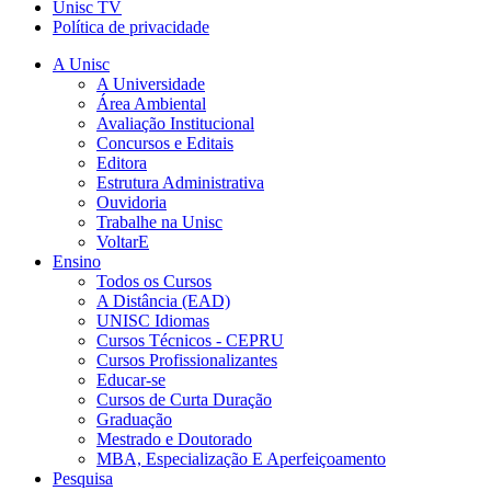
Unisc TV
Política de privacidade
A Unisc
A Universidade
Área Ambiental
Avaliação Institucional
Concursos e Editais
Editora
Estrutura Administrativa
Ouvidoria
Trabalhe na Unisc
VoltarE
Ensino
Todos os Cursos
A Distância (EAD)
UNISC Idiomas
Cursos Técnicos - CEPRU
Cursos Profissionalizantes
Educar-se
Cursos de Curta Duração
Graduação
Mestrado e Doutorado
MBA, Especialização E Aperfeiçoamento
Pesquisa