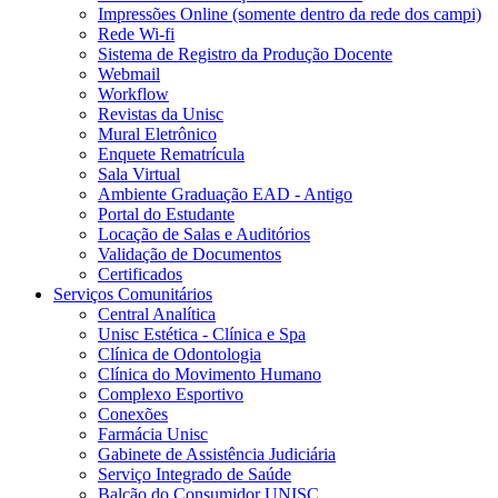
Impressões Online (somente dentro da rede dos campi)
Rede Wi-fi
Sistema de Registro da Produção Docente
Webmail
Workflow
Revistas da Unisc
Mural Eletrônico
Enquete Rematrícula
Sala Virtual
Ambiente Graduação EAD - Antigo
Portal do Estudante
Locação de Salas e Auditórios
Validação de Documentos
Certificados
Serviços Comunitários
Central Analítica
Unisc Estética - Clínica e Spa
Clínica de Odontologia
Clínica do Movimento Humano
Complexo Esportivo
Conexões
Farmácia Unisc
Gabinete de Assistência Judiciária
Serviço Integrado de Saúde
Balcão do Consumidor UNISC