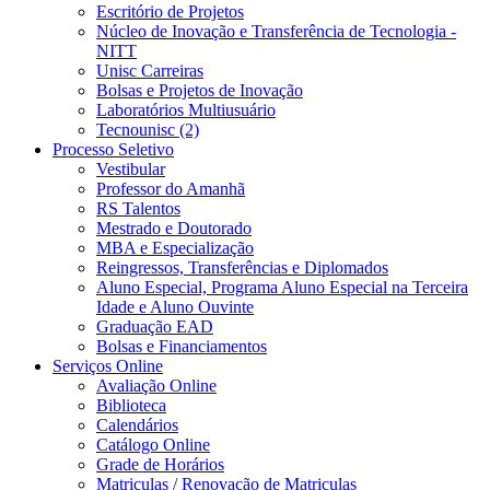
Escritório de Projetos
Núcleo de Inovação e Transferência de Tecnologia -
NITT
Unisc Carreiras
Bolsas e Projetos de Inovação
Laboratórios Multiusuário
Tecnounisc (2)
Processo Seletivo
Vestibular
Professor do Amanhã
RS Talentos
Mestrado e Doutorado
MBA e Especialização
Reingressos, Transferências e Diplomados
Aluno Especial, Programa Aluno Especial na Terceira
Idade e Aluno Ouvinte
Graduação EAD
Bolsas e Financiamentos
Serviços Online
Avaliação Online
Biblioteca
Calendários
Catálogo Online
Grade de Horários
Matriculas / Renovação de Matriculas