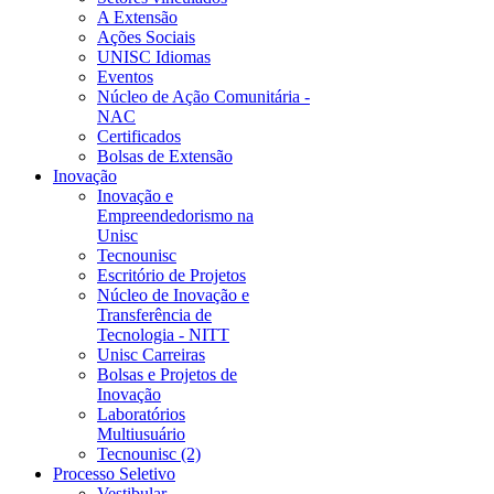
A Extensão
Ações Sociais
UNISC Idiomas
Eventos
Núcleo de Ação Comunitária -
NAC
Certificados
Bolsas de Extensão
Inovação
Inovação e
Empreendedorismo na
Unisc
Tecnounisc
Escritório de Projetos
Núcleo de Inovação e
Transferência de
Tecnologia - NITT
Unisc Carreiras
Bolsas e Projetos de
Inovação
Laboratórios
Multiusuário
Tecnounisc (2)
Processo Seletivo
Vestibular