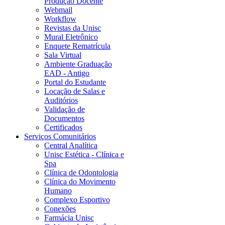
Produção Docente
Webmail
Workflow
Revistas da Unisc
Mural Eletrônico
Enquete Rematrícula
Sala Virtual
Ambiente Graduação
EAD - Antigo
Portal do Estudante
Locação de Salas e
Auditórios
Validação de
Documentos
Certificados
Serviços Comunitários
Central Analítica
Unisc Estética - Clínica e
Spa
Clínica de Odontologia
Clínica do Movimento
Humano
Complexo Esportivo
Conexões
Farmácia Unisc