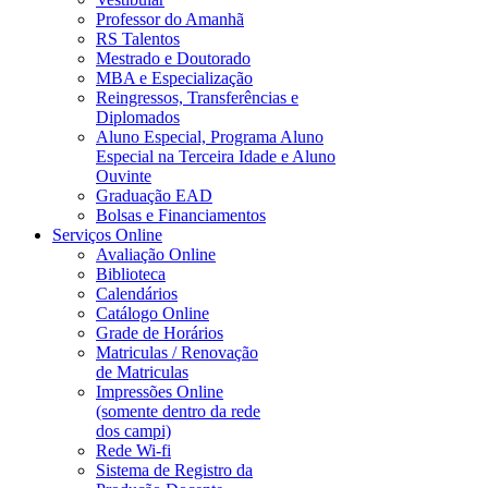
Professor do Amanhã
RS Talentos
Mestrado e Doutorado
MBA e Especialização
Reingressos, Transferências e
Diplomados
Aluno Especial, Programa Aluno
Especial na Terceira Idade e Aluno
Ouvinte
Graduação EAD
Bolsas e Financiamentos
Serviços Online
Avaliação Online
Biblioteca
Calendários
Catálogo Online
Grade de Horários
Matriculas / Renovação
de Matriculas
Impressões Online
(somente dentro da rede
dos campi)
Rede Wi-fi
Sistema de Registro da