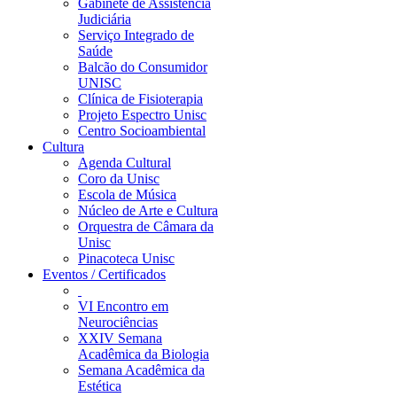
Gabinete de Assistência
Judiciária
Serviço Integrado de
Saúde
Balcão do Consumidor
UNISC
Clínica de Fisioterapia
Projeto Espectro Unisc
Centro Socioambiental
Cultura
Agenda Cultural
Coro da Unisc
Escola de Música
Núcleo de Arte e Cultura
Orquestra de Câmara da
Unisc
Pinacoteca Unisc
Eventos / Certificados
VI Encontro em
Neurociências
XXIV Semana
Acadêmica da Biologia
Semana Acadêmica da
Estética