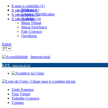
Ir para o conteúdo (1)
Biblioteca
Ir para o menu (2)
Eventos / Certificados
Ir para a busca (3)
Notícias
Ir para o rodapé (4)
Mapa Virtual
Mural Eletrônico
Fale Conosco
Ouvidoria
Entrar
Acessibilidade
Internacional
6.2°C
Santa Cruz do Sul
Onde Estamos
Tour Virtual
Trabalhe Conosco
Contato