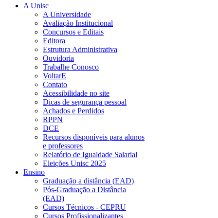
A Unisc
A Universidade
Avaliação Institucional
Concursos e Editais
Editora
Estrutura Administrativa
Ouvidoria
Trabalhe Conosco
VoltarE
Contato
Acessibilidade no site
Dicas de segurança pessoal
Achados e Perdidos
RPPN
DCE
Recursos disponíveis para alunos
e professores
Relatório de Igualdade Salarial
Eleições Unisc 2025
Ensino
Graduação a distância (EAD)
Pós-Graduação a Distância
(EAD)
Cursos Técnicos - CEPRU
Cursos Profissionalizantes