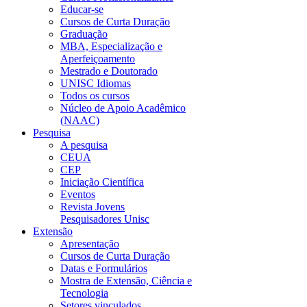
Educar-se
Cursos de Curta Duração
Graduação
MBA, Especialização e
Aperfeiçoamento
Mestrado e Doutorado
UNISC Idiomas
Todos os cursos
Núcleo de Apoio Acadêmico
(NAAC)
Pesquisa
A pesquisa
CEUA
CEP
Iniciação Científica
Eventos
Revista Jovens
Pesquisadores Unisc
Extensão
Apresentação
Cursos de Curta Duração
Datas e Formulários
Mostra de Extensão, Ciência e
Tecnologia
Setores vinculados