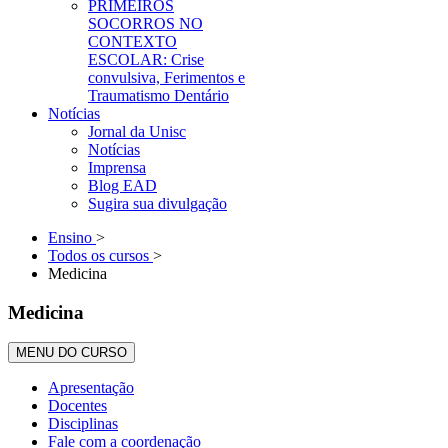
PRIMEIROS
SOCORROS NO
CONTEXTO
ESCOLAR: Crise
convulsiva, Ferimentos e
Traumatismo Dentário
Notícias
Jornal da Unisc
Notícias
Imprensa
Blog EAD
Sugira sua divulgação
Ensino
>
Todos os cursos
>
Medicina
Medicina
MENU DO CURSO
Apresentação
Docentes
Disciplinas
Fale com a coordenação