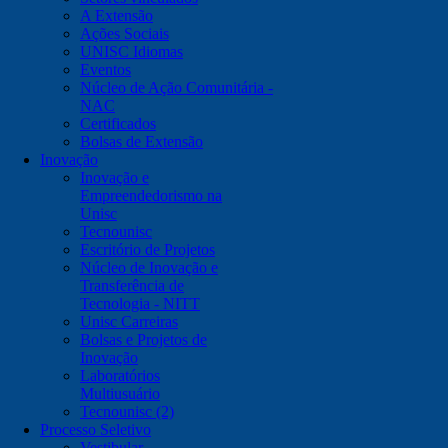
A Extensão
Ações Sociais
UNISC Idiomas
Eventos
Núcleo de Ação Comunitária -
NAC
Certificados
Bolsas de Extensão
Inovação
Inovação e
Empreendedorismo na
Unisc
Tecnounisc
Escritório de Projetos
Núcleo de Inovação e
Transferência de
Tecnologia - NITT
Unisc Carreiras
Bolsas e Projetos de
Inovação
Laboratórios
Multiusuário
Tecnounisc (2)
Processo Seletivo
Vestibular