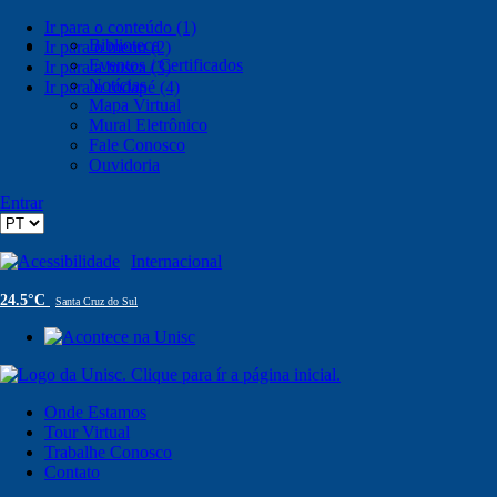
Ir para o conteúdo (1)
Biblioteca
Ir para o menu (2)
Eventos / Certificados
Ir para a busca (3)
Notícias
Ir para o rodapé (4)
Mapa Virtual
Mural Eletrônico
Fale Conosco
Ouvidoria
Entrar
Acessibilidade
Internacional
24.5°C
Santa Cruz do Sul
Onde Estamos
Tour Virtual
Trabalhe Conosco
Contato