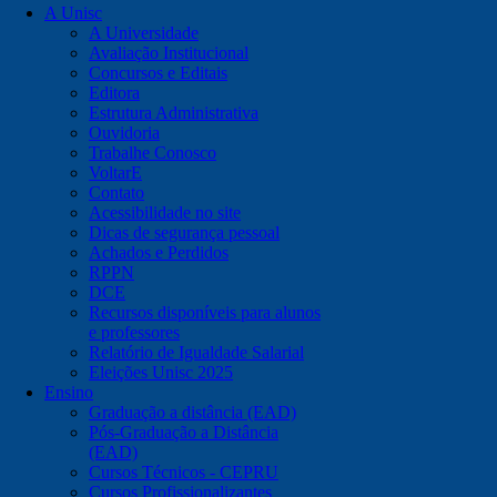
A Unisc
A Universidade
Avaliação Institucional
Concursos e Editais
Editora
Estrutura Administrativa
Ouvidoria
Trabalhe Conosco
VoltarE
Contato
Acessibilidade no site
Dicas de segurança pessoal
Achados e Perdidos
RPPN
DCE
Recursos disponíveis para alunos
e professores
Relatório de Igualdade Salarial
Eleições Unisc 2025
Ensino
Graduação a distância (EAD)
Pós-Graduação a Distância
(EAD)
Cursos Técnicos - CEPRU
Cursos Profissionalizantes