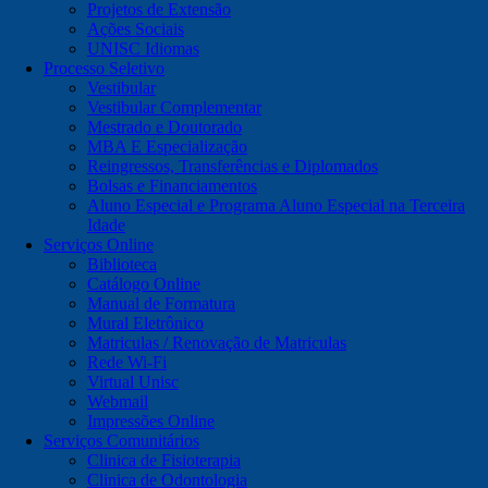
Projetos de Extensão
Ações Sociais
UNISC Idiomas
Processo Seletivo
Vestibular
Vestibular Complementar
Mestrado e Doutorado
MBA E Especialização
Reingressos, Transferências e Diplomados
Bolsas e Financiamentos
Aluno Especial e Programa Aluno Especial na Terceira
Idade
Serviços Online
Biblioteca
Catálogo Online
Manual de Formatura
Mural Eletrônico
Matriculas / Renovação de Matriculas
Rede Wi-Fi
Virtual Unisc
Webmail
Impressões Online
Serviços Comunitários
Clinica de Fisioterapia
Clinica de Odontologia