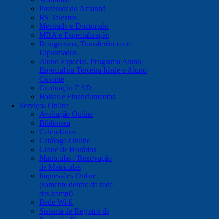
Professor do Amanhã
RS Talentos
Mestrado e Doutorado
MBA e Especialização
Reingressos, Transferências e
Diplomados
Aluno Especial, Programa Aluno
Especial na Terceira Idade e Aluno
Ouvinte
Graduação EAD
Bolsas e Financiamentos
Serviços Online
Avaliação Online
Biblioteca
Calendários
Catálogo Online
Grade de Horários
Matriculas / Renovação
de Matriculas
Impressões Online
(somente dentro da rede
dos campi)
Rede Wi-fi
Sistema de Registro da