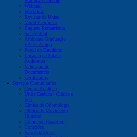
Produção Docente
Webmail
Workflow
Revistas da Unisc
Mural Eletrônico
Enquete Rematrícula
Sala Virtual
Ambiente Graduação
EAD - Antigo
Portal do Estudante
Locação de Salas e
Auditórios
Validação de
Documentos
Certificados
Serviços Comunitários
Central Analítica
Unisc Estética - Clínica e
Spa
Clínica de Odontologia
Clínica do Movimento
Humano
Complexo Esportivo
Conexões
Farmácia Unisc