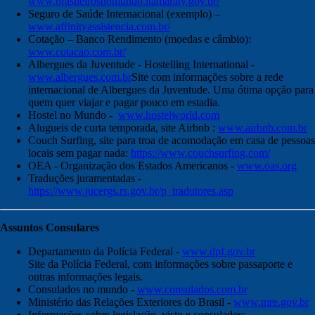
www.brasileirosnomundo.itamaraty.gov.br/
Seguro de Saúde Internacional (exemplo) –
www.affinityassistencia.com.br/
Cotação – Banco Rendimento (moedas e câmbio):
www.cotacao.com.br/
Albergues da Juventude - Hostelling International -
www.albergues.com.br
Site com informações sobre a rede
internacional de Albergues da Juventude. Uma ótima opção para
quem quer viajar e pagar pouco em estadia.
Hostel no Mundo -
www.hostelworld.com
Alugueis de curta temporada, site Airbnb :
www.airbnb.com.br
Couch Surfing, site para troa de acomodação em casa de pessoas
locais sem pagar nada:
https://www.couchsurfing.com/
OEA - Organização dos Estados Americanos -
www.oas.org
Traduções juramentadas -
https://www.jucergs.rs.gov.br/p_tradutores.asp
Assuntos Consulares
Departamento da Polícia Federal -
www.dpf.gov.br
Site da Polícia Federal, com informações sobre passaporte e
outras informações legais.
Consulados no mundo -
www.consulados.com.br
Ministério das Relações Exteriores do Brasil -
www.mre.gov.br
Informações sobre legislação, visto e consulados: