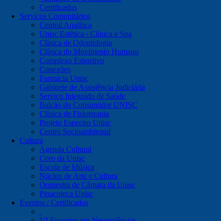
Certificados
Serviços Comunitários
Central Analítica
Unisc Estética - Clínica e Spa
Clínica de Odontologia
Clínica do Movimento Humano
Complexo Esportivo
Conexões
Farmácia Unisc
Gabinete de Assistência Judiciária
Serviço Integrado de Saúde
Balcão do Consumidor UNISC
Clínica de Fisioterapia
Projeto Espectro Unisc
Centro Socioambiental
Cultura
Agenda Cultural
Coro da Unisc
Escola de Música
Núcleo de Arte e Cultura
Orquestra de Câmara da Unisc
Pinacoteca Unisc
Eventos / Certificados
VI Encontro em Neurociências