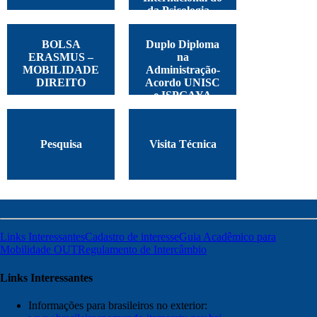
da Psicologia –
Argentina, 2025
BOLSA
Duplo Diploma
ERASMUS –
na
MOBILIDADE
Administração-
DIREITO
Acordo UNISC
e ISPGAYA
Pesquisa
Visita Técnica
Links Interessantes
Cadastro de interesse
Guia Acadêmico para
Mobilidade OUT
Regulamento de Intercâmbio
Links Interessantes
Informações para brasileiros no exterior: