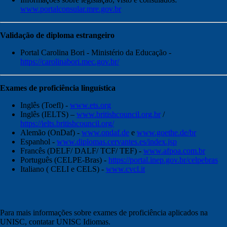
www.portalconsular.mre.gov.br
Validação de diploma estrangeiro
Portal Carolina Bori - Ministério da Educação -
https://carolinabori.mec.gov.br/
Exames de proficiência linguística
Inglês (Toefl) -
www.ets.org
Inglês (IELTS) –
www.britishcouncil.org.br
/
https://ielts.britishcouncil.org/
Alemão (OnDaf) -
www.ondaf.de
e
www.goethe.de/br
Espanhol -
www.diplomas.cervantes.es/index.jsp
Francês (DELF/ DALF/ TCF/ TEF) -
www.afpoa.com.br
Português (CELPE-Bras) -
https://portal.inep.gov.br/celpebras
Italiano ( CELI e CELS) -
www.cvcl.it
Para mais informações sobre exames de proficiência aplicados na
UNISC, contatar UNISC Idiomas.