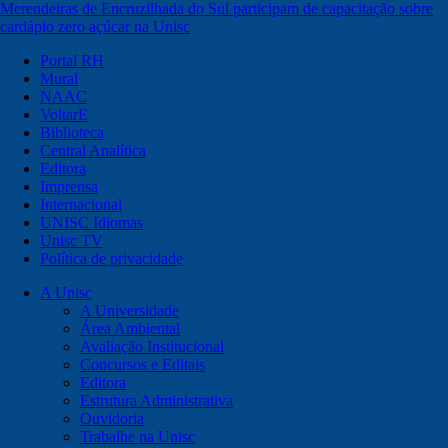
Merendeiras de Encruzilhada do Sul participam de capacitação sobre
cardápio zero açúcar na Unisc
Portal RH
Mural
NAAC
VoltarE
Biblioteca
Central Analítica
Editora
Imprensa
Internacional
UNISC Idiomas
Unisc TV
Política de privacidade
A Unisc
A Universidade
Área Ambiental
Avaliação Institucional
Concursos e Editais
Editora
Estrutura Administrativa
Ouvidoria
Trabalhe na Unisc