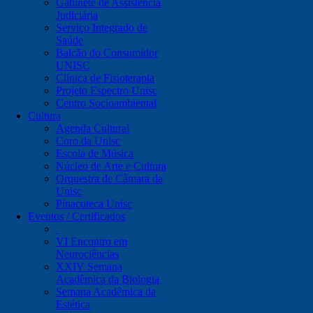
Gabinete de Assistência
Judiciária
Serviço Integrado de
Saúde
Balcão do Consumidor
UNISC
Clínica de Fisioterapia
Projeto Espectro Unisc
Centro Socioambiental
Cultura
Agenda Cultural
Coro da Unisc
Escola de Música
Núcleo de Arte e Cultura
Orquestra de Câmara da
Unisc
Pinacoteca Unisc
Eventos / Certificados
VI Encontro em
Neurociências
XXIV Semana
Acadêmica da Biologia
Semana Acadêmica da
Estética