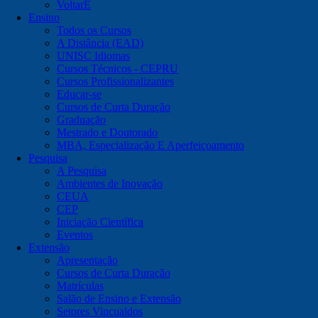
VoltarE
Ensino
Todos os Cursos
A Distância (EAD)
UNISC Idiomas
Cursos Técnicos - CEPRU
Cursos Profissionalizantes
Educar-se
Cursos de Curta Duração
Graduação
Mestrado e Doutorado
MBA, Especialização E Aperfeiçoamento
Pesquisa
A Pesquisa
Ambientes de Inovação
CEUA
CEP
Iniciação Científica
Eventos
Extensão
Apresentação
Cursos de Curta Duração
Matrículas
Salão de Ensino e Extensão
Setores Vincualdos