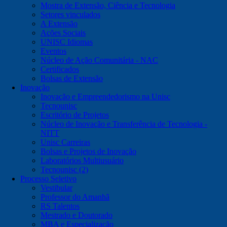
Mostra de Extensão, Ciência e Tecnologia
Setores vinculados
A Extensão
Ações Sociais
UNISC Idiomas
Eventos
Núcleo de Ação Comunitária - NAC
Certificados
Bolsas de Extensão
Inovação
Inovação e Empreendedorismo na Unisc
Tecnounisc
Escritório de Projetos
Núcleo de Inovação e Transferência de Tecnologia -
NITT
Unisc Carreiras
Bolsas e Projetos de Inovação
Laboratórios Multiusuário
Tecnounisc (2)
Processo Seletivo
Vestibular
Professor do Amanhã
RS Talentos
Mestrado e Doutorado
MBA e Especialização