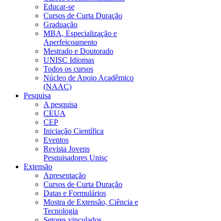
Educar-se
Cursos de Curta Duração
Graduação
MBA, Especialização e
Aperfeiçoamento
Mestrado e Doutorado
UNISC Idiomas
Todos os cursos
Núcleo de Apoio Acadêmico
(NAAC)
Pesquisa
A pesquisa
CEUA
CEP
Iniciação Científica
Eventos
Revista Jovens
Pesquisadores Unisc
Extensão
Apresentação
Cursos de Curta Duração
Datas e Formulários
Mostra de Extensão, Ciência e
Tecnologia
Setores vinculados