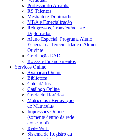
Professor do Amanhã
RS Talentos
Mestrado e Doutorado
MBA e Especialização
Reingressos, Transferências e
Diplomados
Aluno Especial, Programa Aluno
Especial na Terceira Idade e Aluno
Ouvinte
Graduação EAD
Bolsas e Financiamentos
Serviços Online
Avaliação Online
Biblioteca
Calendários
Catálogo Online
Grade de Horários
Matriculas / Renovação
de Matriculas
Impressões Online
(somente dentro da rede
dos campi)
Rede Wi-fi
Sistema de Registro da