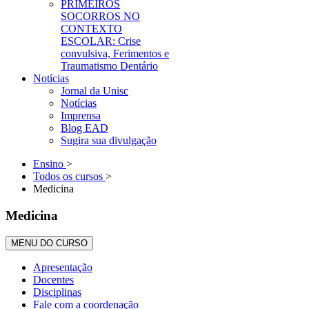
PRIMEIROS
SOCORROS NO
CONTEXTO
ESCOLAR: Crise
convulsiva, Ferimentos e
Traumatismo Dentário
Notícias
Jornal da Unisc
Notícias
Imprensa
Blog EAD
Sugira sua divulgação
Ensino
>
Todos os cursos
>
Medicina
Medicina
MENU DO CURSO
Apresentação
Docentes
Disciplinas
Fale com a coordenação