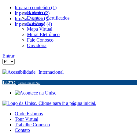
Ir para o conteúdo (1)
Biblioteca
Ir para o menu (2)
Eventos / Certificados
Ir para a busca (3)
Notícias
Ir para o rodapé (4)
Mapa Virtual
Mural Eletrônico
Fale Conosco
Ouvidoria
Entrar
Acessibilidade
Internacional
12.2°C
Santa Cruz do Sul
Onde Estamos
Tour Virtual
Trabalhe Conosco
Contato