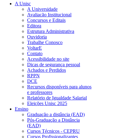
A Unisc
A Universidade
Avaliação Institucional
Concursos e Editais
Editora
Estrutura Administrativa
Ouvidoria
Trabalhe Conosco
VoltarE
Contato
Acessibilidade no site
Dicas de segurança pessoal
Achados e Perdidos
RPPN
DCE
Recursos disponíveis para alunos
e professores
Relatório de Igualdade Salarial
Eleições Unisc 2025
Ensino
Graduação a distância (EAD)
Pós-Graduação a Distância
(EAD)
Cursos Técnicos - CEPRU
Cursos Profissionalizantes