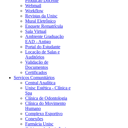
Produção Docente
Webmail
Workflow
Revistas da Unisc
Mural Eletrônico
Enquete Rematrícula
Sala Virtual
Ambiente Graduação
EAD - Antigo
Portal do Estudante
Locação de Salas e
Auditórios
Validação de
Documentos
Certificados
Serviços Comunitários
Central Analítica
Unisc Estética - Clínica e
Spa
Clínica de Odontologia
Clínica do Movimento
Humano
Complexo Esportivo
Conexões
Farmácia Unisc