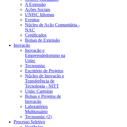
A Extensão
Ações Sociais
UNISC Idiomas
Eventos
Núcleo de Ação Comunitária -
NAC
Certificados
Bolsas de Extensão
Inovação
Inovação e
Empreendedorismo na
Unisc
Tecnounisc
Escritório de Projetos
Núcleo de Inovação e
Transferência de
Tecnologia - NITT
Unisc Carreiras
Bolsas e Projetos de
Inovação
Laboratórios
Multiusuário
Tecnounisc (2)
Processo Seletivo
Vestibular