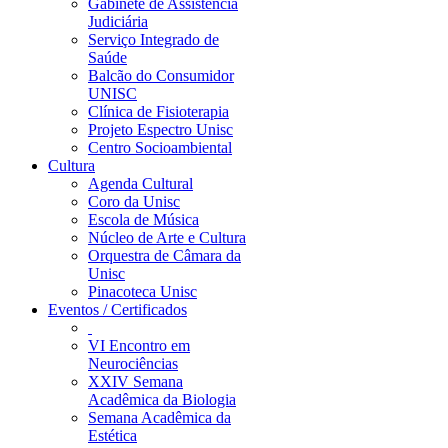
Gabinete de Assistência
Judiciária
Serviço Integrado de
Saúde
Balcão do Consumidor
UNISC
Clínica de Fisioterapia
Projeto Espectro Unisc
Centro Socioambiental
Cultura
Agenda Cultural
Coro da Unisc
Escola de Música
Núcleo de Arte e Cultura
Orquestra de Câmara da
Unisc
Pinacoteca Unisc
Eventos / Certificados
VI Encontro em
Neurociências
XXIV Semana
Acadêmica da Biologia
Semana Acadêmica da
Estética