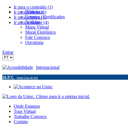
Ir para o conteúdo (1)
Biblioteca
Ir para o menu (2)
Eventos / Certificados
Ir para a busca (3)
Notícias
Ir para o rodapé (4)
Mapa Virtual
Mural Eletrônico
Fale Conosco
Ouvidoria
Entrar
Acessibilidade
Internacional
16.9°C
Santa Cruz do Sul
Onde Estamos
Tour Virtual
Trabalhe Conosco
Contato