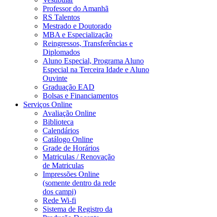
Professor do Amanhã
RS Talentos
Mestrado e Doutorado
MBA e Especialização
Reingressos, Transferências e
Diplomados
Aluno Especial, Programa Aluno
Especial na Terceira Idade e Aluno
Ouvinte
Graduação EAD
Bolsas e Financiamentos
Serviços Online
Avaliação Online
Biblioteca
Calendários
Catálogo Online
Grade de Horários
Matriculas / Renovação
de Matriculas
Impressões Online
(somente dentro da rede
dos campi)
Rede Wi-fi
Sistema de Registro da