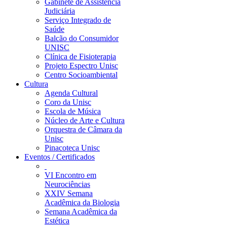
Gabinete de Assistência
Judiciária
Serviço Integrado de
Saúde
Balcão do Consumidor
UNISC
Clínica de Fisioterapia
Projeto Espectro Unisc
Centro Socioambiental
Cultura
Agenda Cultural
Coro da Unisc
Escola de Música
Núcleo de Arte e Cultura
Orquestra de Câmara da
Unisc
Pinacoteca Unisc
Eventos / Certificados
VI Encontro em
Neurociências
XXIV Semana
Acadêmica da Biologia
Semana Acadêmica da
Estética