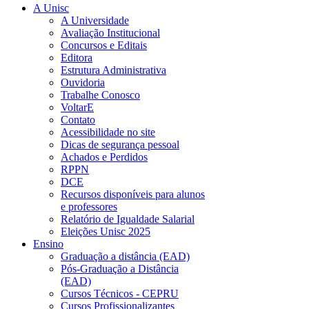
A Unisc
A Universidade
Avaliação Institucional
Concursos e Editais
Editora
Estrutura Administrativa
Ouvidoria
Trabalhe Conosco
VoltarE
Contato
Acessibilidade no site
Dicas de segurança pessoal
Achados e Perdidos
RPPN
DCE
Recursos disponíveis para alunos
e professores
Relatório de Igualdade Salarial
Eleições Unisc 2025
Ensino
Graduação a distância (EAD)
Pós-Graduação a Distância
(EAD)
Cursos Técnicos - CEPRU
Cursos Profissionalizantes