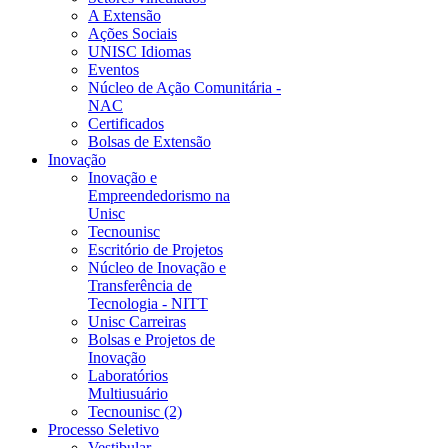
A Extensão
Ações Sociais
UNISC Idiomas
Eventos
Núcleo de Ação Comunitária -
NAC
Certificados
Bolsas de Extensão
Inovação
Inovação e
Empreendedorismo na
Unisc
Tecnounisc
Escritório de Projetos
Núcleo de Inovação e
Transferência de
Tecnologia - NITT
Unisc Carreiras
Bolsas e Projetos de
Inovação
Laboratórios
Multiusuário
Tecnounisc (2)
Processo Seletivo
Vestibular