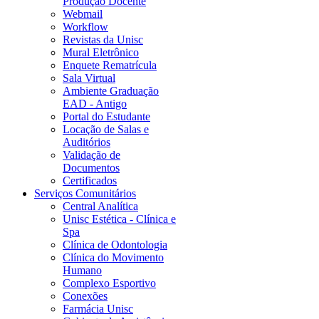
Produção Docente
Webmail
Workflow
Revistas da Unisc
Mural Eletrônico
Enquete Rematrícula
Sala Virtual
Ambiente Graduação
EAD - Antigo
Portal do Estudante
Locação de Salas e
Auditórios
Validação de
Documentos
Certificados
Serviços Comunitários
Central Analítica
Unisc Estética - Clínica e
Spa
Clínica de Odontologia
Clínica do Movimento
Humano
Complexo Esportivo
Conexões
Farmácia Unisc