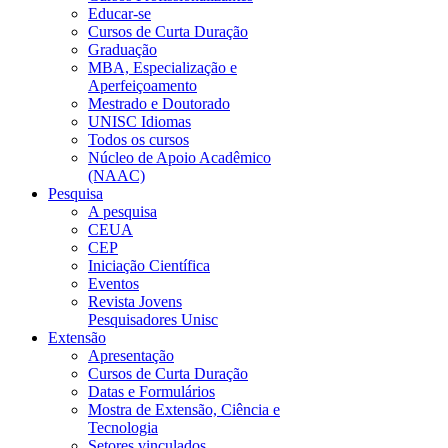
Educar-se
Cursos de Curta Duração
Graduação
MBA, Especialização e
Aperfeiçoamento
Mestrado e Doutorado
UNISC Idiomas
Todos os cursos
Núcleo de Apoio Acadêmico
(NAAC)
Pesquisa
A pesquisa
CEUA
CEP
Iniciação Científica
Eventos
Revista Jovens
Pesquisadores Unisc
Extensão
Apresentação
Cursos de Curta Duração
Datas e Formulários
Mostra de Extensão, Ciência e
Tecnologia
Setores vinculados