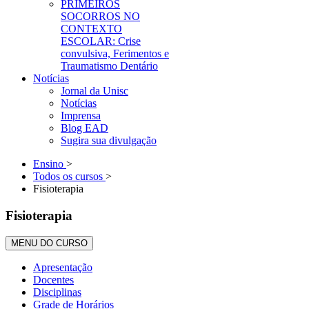
PRIMEIROS
SOCORROS NO
CONTEXTO
ESCOLAR: Crise
convulsiva, Ferimentos e
Traumatismo Dentário
Notícias
Jornal da Unisc
Notícias
Imprensa
Blog EAD
Sugira sua divulgação
Ensino
>
Todos os cursos
>
Fisioterapia
Fisioterapia
MENU DO CURSO
Apresentação
Docentes
Disciplinas
Grade de Horários