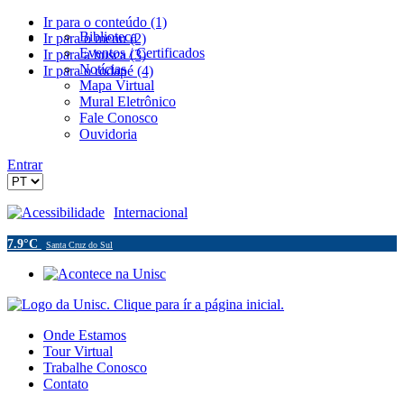
Ir para o conteúdo (1)
Biblioteca
Ir para o menu (2)
Eventos / Certificados
Ir para a busca (3)
Notícias
Ir para o rodapé (4)
Mapa Virtual
Mural Eletrônico
Fale Conosco
Ouvidoria
Entrar
Acessibilidade
Internacional
7.9°C
Santa Cruz do Sul
Onde Estamos
Tour Virtual
Trabalhe Conosco
Contato