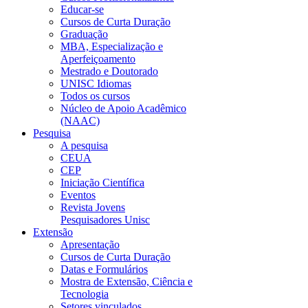
Educar-se
Cursos de Curta Duração
Graduação
MBA, Especialização e
Aperfeiçoamento
Mestrado e Doutorado
UNISC Idiomas
Todos os cursos
Núcleo de Apoio Acadêmico
(NAAC)
Pesquisa
A pesquisa
CEUA
CEP
Iniciação Científica
Eventos
Revista Jovens
Pesquisadores Unisc
Extensão
Apresentação
Cursos de Curta Duração
Datas e Formulários
Mostra de Extensão, Ciência e
Tecnologia
Setores vinculados