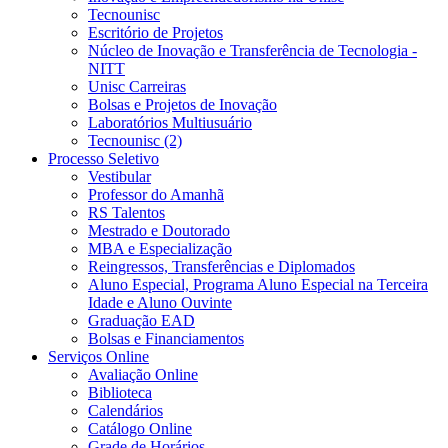
Tecnounisc
Escritório de Projetos
Núcleo de Inovação e Transferência de Tecnologia -
NITT
Unisc Carreiras
Bolsas e Projetos de Inovação
Laboratórios Multiusuário
Tecnounisc (2)
Processo Seletivo
Vestibular
Professor do Amanhã
RS Talentos
Mestrado e Doutorado
MBA e Especialização
Reingressos, Transferências e Diplomados
Aluno Especial, Programa Aluno Especial na Terceira
Idade e Aluno Ouvinte
Graduação EAD
Bolsas e Financiamentos
Serviços Online
Avaliação Online
Biblioteca
Calendários
Catálogo Online
Grade de Horários