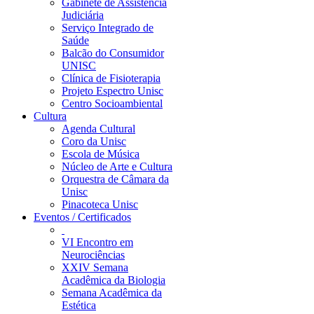
Gabinete de Assistência
Judiciária
Serviço Integrado de
Saúde
Balcão do Consumidor
UNISC
Clínica de Fisioterapia
Projeto Espectro Unisc
Centro Socioambiental
Cultura
Agenda Cultural
Coro da Unisc
Escola de Música
Núcleo de Arte e Cultura
Orquestra de Câmara da
Unisc
Pinacoteca Unisc
Eventos / Certificados
VI Encontro em
Neurociências
XXIV Semana
Acadêmica da Biologia
Semana Acadêmica da
Estética