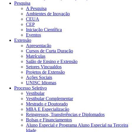
Pesquisa
A Pesquisa
Ambientes de Inovação
CEUA
CEP
Iniciação Científica
Eventos
Extensão
Apresentação
Cursos de Curta Duração
Matrículas
Salão de Ensino e Extensão
Setores Vincualdos
Projetos de Extensão
Ações Sociais
UNISC Idiomas
Processo Seletivo
Vestibular
Vestibular Complementar
Mestrado e Doutorado
MBA E Especialização
Reingressos, Transferências e Diplomados
Bolsas e Financiamentos
Aluno Especial e Programa Aluno Especial na Terceira
Idade