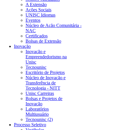
A Extensão
Ações Sociais
UNISC Idiomas
Eventos
Núcleo de Ação Comunitária -
NAC
Certificados
Bolsas de Extensão
Inovação
Inovação e
Empreendedorismo na
Unisc
Tecnounisc
Escritório de Projetos
Núcleo de Inovação e
Transferência de
Tecnologia - NITT
Unisc Carreiras
Bolsas e Projetos de
Inovação
Laboratórios
Multiusuário
Tecnounisc (2)
Processo Seletivo
Vestibular