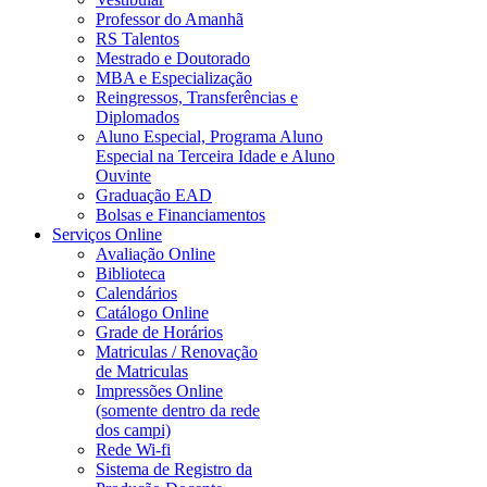
Professor do Amanhã
RS Talentos
Mestrado e Doutorado
MBA e Especialização
Reingressos, Transferências e
Diplomados
Aluno Especial, Programa Aluno
Especial na Terceira Idade e Aluno
Ouvinte
Graduação EAD
Bolsas e Financiamentos
Serviços Online
Avaliação Online
Biblioteca
Calendários
Catálogo Online
Grade de Horários
Matriculas / Renovação
de Matriculas
Impressões Online
(somente dentro da rede
dos campi)
Rede Wi-fi
Sistema de Registro da