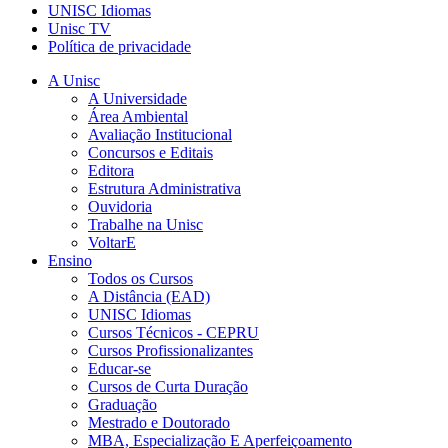
UNISC Idiomas
Unisc TV
Política de privacidade
A Unisc
A Universidade
Área Ambiental
Avaliação Institucional
Concursos e Editais
Editora
Estrutura Administrativa
Ouvidoria
Trabalhe na Unisc
VoltarE
Ensino
Todos os Cursos
A Distância (EAD)
UNISC Idiomas
Cursos Técnicos - CEPRU
Cursos Profissionalizantes
Educar-se
Cursos de Curta Duração
Graduação
Mestrado e Doutorado
MBA, Especialização E Aperfeiçoamento