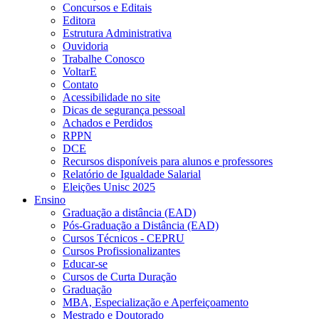
Concursos e Editais
Editora
Estrutura Administrativa
Ouvidoria
Trabalhe Conosco
VoltarE
Contato
Acessibilidade no site
Dicas de segurança pessoal
Achados e Perdidos
RPPN
DCE
Recursos disponíveis para alunos e professores
Relatório de Igualdade Salarial
Eleições Unisc 2025
Ensino
Graduação a distância (EAD)
Pós-Graduação a Distância (EAD)
Cursos Técnicos - CEPRU
Cursos Profissionalizantes
Educar-se
Cursos de Curta Duração
Graduação
MBA, Especialização e Aperfeiçoamento
Mestrado e Doutorado