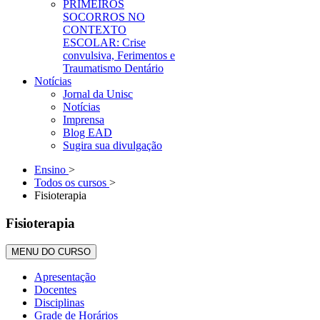
PRIMEIROS
SOCORROS NO
CONTEXTO
ESCOLAR: Crise
convulsiva, Ferimentos e
Traumatismo Dentário
Notícias
Jornal da Unisc
Notícias
Imprensa
Blog EAD
Sugira sua divulgação
Ensino
>
Todos os cursos
>
Fisioterapia
Fisioterapia
MENU DO CURSO
Apresentação
Docentes
Disciplinas
Grade de Horários