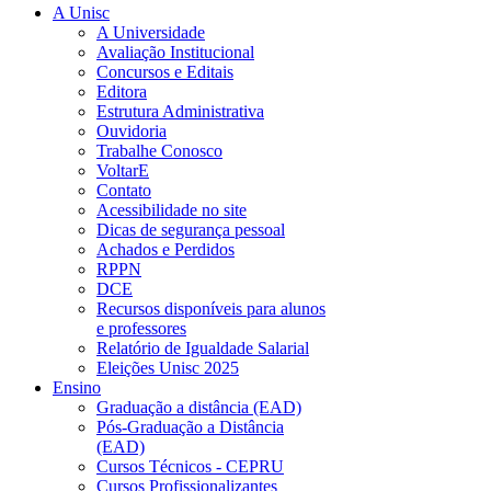
A Unisc
A Universidade
Avaliação Institucional
Concursos e Editais
Editora
Estrutura Administrativa
Ouvidoria
Trabalhe Conosco
VoltarE
Contato
Acessibilidade no site
Dicas de segurança pessoal
Achados e Perdidos
RPPN
DCE
Recursos disponíveis para alunos
e professores
Relatório de Igualdade Salarial
Eleições Unisc 2025
Ensino
Graduação a distância (EAD)
Pós-Graduação a Distância
(EAD)
Cursos Técnicos - CEPRU
Cursos Profissionalizantes