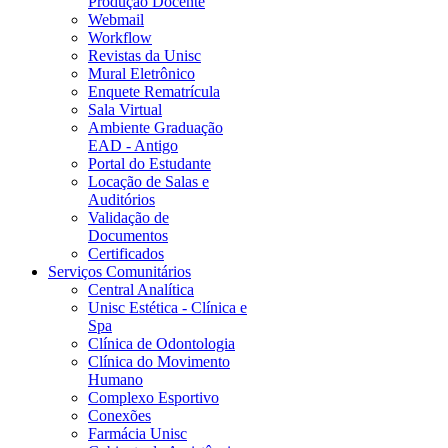
Produção Docente
Webmail
Workflow
Revistas da Unisc
Mural Eletrônico
Enquete Rematrícula
Sala Virtual
Ambiente Graduação
EAD - Antigo
Portal do Estudante
Locação de Salas e
Auditórios
Validação de
Documentos
Certificados
Serviços Comunitários
Central Analítica
Unisc Estética - Clínica e
Spa
Clínica de Odontologia
Clínica do Movimento
Humano
Complexo Esportivo
Conexões
Farmácia Unisc