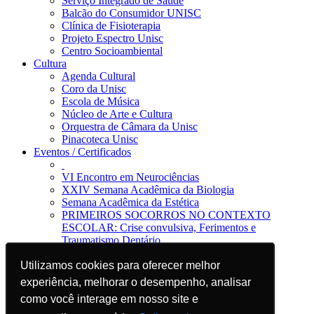
Serviço Integrado de Saúde
Balcão do Consumidor UNISC
Clínica de Fisioterapia
Projeto Espectro Unisc
Centro Socioambiental
Cultura
Agenda Cultural
Coro da Unisc
Escola de Música
Núcleo de Arte e Cultura
Orquestra de Câmara da Unisc
Pinacoteca Unisc
Eventos / Certificados
VI Encontro em Neurociências
XXIV Semana Acadêmica da Biologia
Semana Acadêmica da Estética
PRIMEIROS SOCORROS NO CONTEXTO
ESCOLAR: Crise convulsiva, Ferimentos e
Traumatismo Dentário
Notícias
Jornal da Unisc
Utilizamos cookies para oferecer melhor
Utilizamos cookies para oferecer melhor
Notícias
experiência, melhorar o desempenho, analisar
experiência, melhorar o desempenho, analisar
Imprensa
como você interage em nosso site e
como você interage em nosso site e
Blog EAD