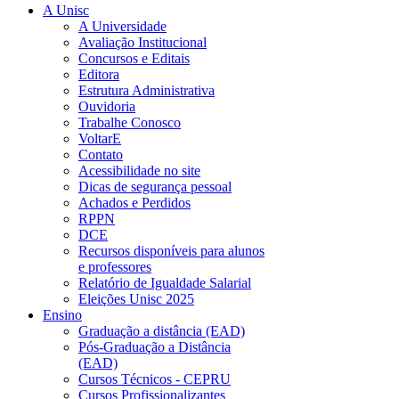
A Unisc
A Universidade
Avaliação Institucional
Concursos e Editais
Editora
Estrutura Administrativa
Ouvidoria
Trabalhe Conosco
VoltarE
Contato
Acessibilidade no site
Dicas de segurança pessoal
Achados e Perdidos
RPPN
DCE
Recursos disponíveis para alunos
e professores
Relatório de Igualdade Salarial
Eleições Unisc 2025
Ensino
Graduação a distância (EAD)
Pós-Graduação a Distância
(EAD)
Cursos Técnicos - CEPRU
Cursos Profissionalizantes