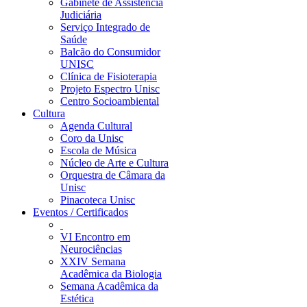
Gabinete de Assistência
Judiciária
Serviço Integrado de
Saúde
Balcão do Consumidor
UNISC
Clínica de Fisioterapia
Projeto Espectro Unisc
Centro Socioambiental
Cultura
Agenda Cultural
Coro da Unisc
Escola de Música
Núcleo de Arte e Cultura
Orquestra de Câmara da
Unisc
Pinacoteca Unisc
Eventos / Certificados
VI Encontro em
Neurociências
XXIV Semana
Acadêmica da Biologia
Semana Acadêmica da
Estética