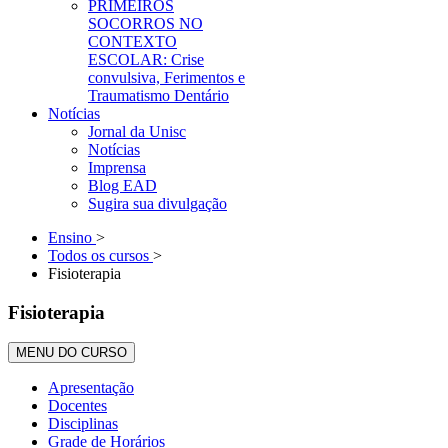
PRIMEIROS
SOCORROS NO
CONTEXTO
ESCOLAR: Crise
convulsiva, Ferimentos e
Traumatismo Dentário
Notícias
Jornal da Unisc
Notícias
Imprensa
Blog EAD
Sugira sua divulgação
Ensino
>
Todos os cursos
>
Fisioterapia
Fisioterapia
MENU DO CURSO
Apresentação
Docentes
Disciplinas
Grade de Horários