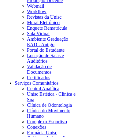
Produção Docente
Webmail
Workflow
Revistas da Unisc
Mural Eletrônico
Enquete Rematrícula
Sala Virtual
Ambiente Graduação
EAD - Antigo
Portal do Estudante
Locação de Salas e
Auditórios
Validação de
Documentos
Certificados
Serviços Comunitários
Central Analítica
Unisc Estética - Clínica e
Spa
Clínica de Odontologia
Clínica do Movimento
Humano
Complexo Esportivo
Conexões
Farmácia Unisc