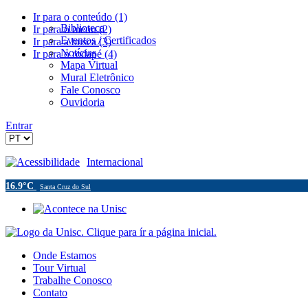
Ir para o conteúdo (1)
Biblioteca
Ir para o menu (2)
Eventos / Certificados
Ir para a busca (3)
Notícias
Ir para o rodapé (4)
Mapa Virtual
Mural Eletrônico
Fale Conosco
Ouvidoria
Entrar
Acessibilidade
Internacional
16.9°C
Santa Cruz do Sul
Onde Estamos
Tour Virtual
Trabalhe Conosco
Contato