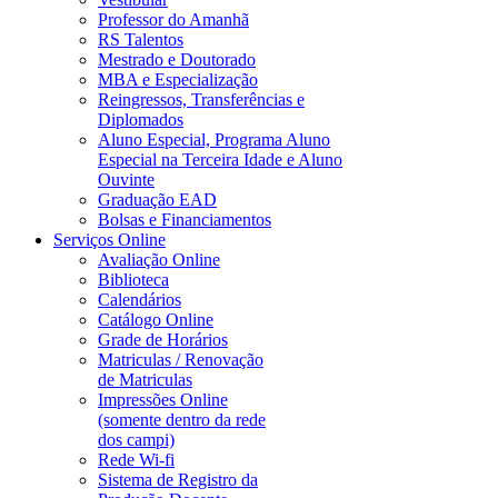
Professor do Amanhã
RS Talentos
Mestrado e Doutorado
MBA e Especialização
Reingressos, Transferências e
Diplomados
Aluno Especial, Programa Aluno
Especial na Terceira Idade e Aluno
Ouvinte
Graduação EAD
Bolsas e Financiamentos
Serviços Online
Avaliação Online
Biblioteca
Calendários
Catálogo Online
Grade de Horários
Matriculas / Renovação
de Matriculas
Impressões Online
(somente dentro da rede
dos campi)
Rede Wi-fi
Sistema de Registro da