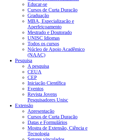
Educar-se
Cursos de Curta Duração
Graduação
MBA, Especialização e
Aperfeiçoamento
Mestrado e Doutorado
UNISC Idiomas
Todos os cursos
Núcleo de Apoio Acadêmico
(NAAC)
Pesquisa
A pesquisa
CEUA
CEP
Iniciação Científica
Eventos
Revista Jovens
Pesquisadores Unisc
Extensão
Apresentação
Cursos de Curta Duração
Datas e Formulários
Mostra de Extensão, Ciência e
Tecnologia
Setores vinculados