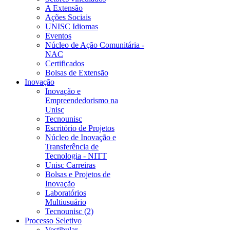
A Extensão
Ações Sociais
UNISC Idiomas
Eventos
Núcleo de Ação Comunitária -
NAC
Certificados
Bolsas de Extensão
Inovação
Inovação e
Empreendedorismo na
Unisc
Tecnounisc
Escritório de Projetos
Núcleo de Inovação e
Transferência de
Tecnologia - NITT
Unisc Carreiras
Bolsas e Projetos de
Inovação
Laboratórios
Multiusuário
Tecnounisc (2)
Processo Seletivo
Vestibular