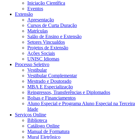
Iniciação Científica
Eventos
Extensão
Apresentação
Cursos de Curta Duração
Matrículas
Salão de Ensino e Extensão
Setores Vincualdos
Projetos de Extensão
Ações Sociais
UNISC Idiomas
Processo Seletivo
Vestibular
Vestibular Complementar
Mestrado e Doutorado
MBA E Especialização
Reingressos, Transferências e Diplomados
Bolsas e Financiamentos
Aluno Especial e Programa Aluno Especial na Terceira
Idade
Serviços Online
Biblioteca
Catálogo Online
Manual de Formatura
Mural Eletrônico