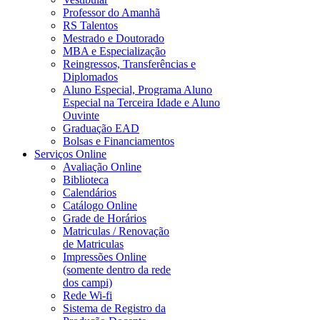
Professor do Amanhã
RS Talentos
Mestrado e Doutorado
MBA e Especialização
Reingressos, Transferências e
Diplomados
Aluno Especial, Programa Aluno
Especial na Terceira Idade e Aluno
Ouvinte
Graduação EAD
Bolsas e Financiamentos
Serviços Online
Avaliação Online
Biblioteca
Calendários
Catálogo Online
Grade de Horários
Matriculas / Renovação
de Matriculas
Impressões Online
(somente dentro da rede
dos campi)
Rede Wi-fi
Sistema de Registro da