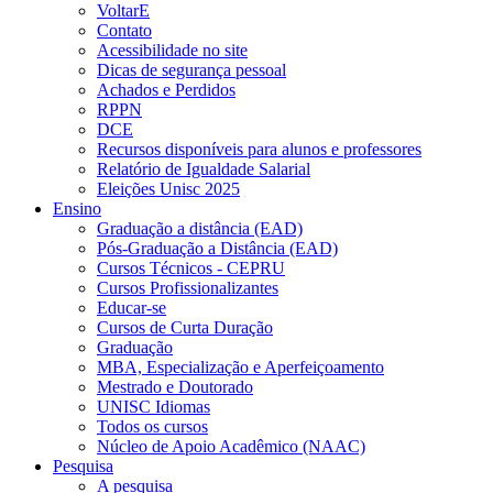
VoltarE
Contato
Acessibilidade no site
Dicas de segurança pessoal
Achados e Perdidos
RPPN
DCE
Recursos disponíveis para alunos e professores
Relatório de Igualdade Salarial
Eleições Unisc 2025
Ensino
Graduação a distância (EAD)
Pós-Graduação a Distância (EAD)
Cursos Técnicos - CEPRU
Cursos Profissionalizantes
Educar-se
Cursos de Curta Duração
Graduação
MBA, Especialização e Aperfeiçoamento
Mestrado e Doutorado
UNISC Idiomas
Todos os cursos
Núcleo de Apoio Acadêmico (NAAC)
Pesquisa
A pesquisa