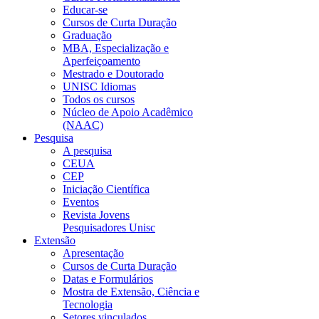
Educar-se
Cursos de Curta Duração
Graduação
MBA, Especialização e
Aperfeiçoamento
Mestrado e Doutorado
UNISC Idiomas
Todos os cursos
Núcleo de Apoio Acadêmico
(NAAC)
Pesquisa
A pesquisa
CEUA
CEP
Iniciação Científica
Eventos
Revista Jovens
Pesquisadores Unisc
Extensão
Apresentação
Cursos de Curta Duração
Datas e Formulários
Mostra de Extensão, Ciência e
Tecnologia
Setores vinculados