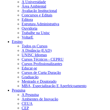
A Universidade
Área Ambiental
Avaliação Institucional
Concursos e Editais
Editora
Estrutura Administrativa
Ouvidoria
Trabalhe na Unisc
VoltarE
Ensino
Todos os Cursos
A Distância (EAD)
UNISC Idiomas
Cursos Técnicos - CEPRU
Cursos Profissionalizantes
Educar-se
Cursos de Curta Duração
Graduação
Mestrado e Doutorado
MBA, Especialização E Aperfeiçoamento
Pesquisa
A Pesquisa
Ambientes de Inovação
CEUA
CEP