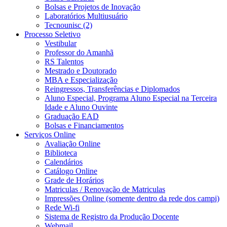
Bolsas e Projetos de Inovação
Laboratórios Multiusuário
Tecnounisc (2)
Processo Seletivo
Vestibular
Professor do Amanhã
RS Talentos
Mestrado e Doutorado
MBA e Especialização
Reingressos, Transferências e Diplomados
Aluno Especial, Programa Aluno Especial na Terceira
Idade e Aluno Ouvinte
Graduação EAD
Bolsas e Financiamentos
Serviços Online
Avaliação Online
Biblioteca
Calendários
Catálogo Online
Grade de Horários
Matriculas / Renovação de Matriculas
Impressões Online (somente dentro da rede dos campi)
Rede Wi-fi
Sistema de Registro da Produção Docente
Webmail