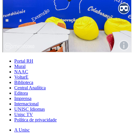
Portal RH
Mural
NAAC
VoltarE
Biblioteca
Central Analítica
Editora
Imprensa
Internacional
UNISC Idiomas
Unisc TV
Política de privacidade
A Unisc