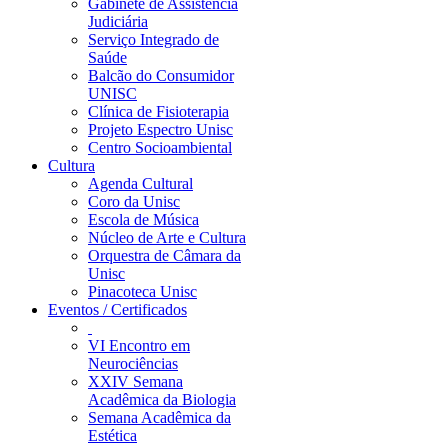
Gabinete de Assistência
Judiciária
Serviço Integrado de
Saúde
Balcão do Consumidor
UNISC
Clínica de Fisioterapia
Projeto Espectro Unisc
Centro Socioambiental
Cultura
Agenda Cultural
Coro da Unisc
Escola de Música
Núcleo de Arte e Cultura
Orquestra de Câmara da
Unisc
Pinacoteca Unisc
Eventos / Certificados
VI Encontro em
Neurociências
XXIV Semana
Acadêmica da Biologia
Semana Acadêmica da
Estética