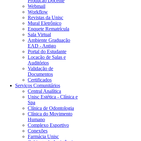
Produção Docente
Webmail
Workflow
Revistas da Unisc
Mural Eletrônico
Enquete Rematrícula
Sala Virtual
Ambiente Graduação
EAD - Antigo
Portal do Estudante
Locação de Salas e
Auditórios
Validação de
Documentos
Certificados
Serviços Comunitários
Central Analítica
Unisc Estética - Clínica e
Spa
Clínica de Odontologia
Clínica do Movimento
Humano
Complexo Esportivo
Conexões
Farmácia Unisc