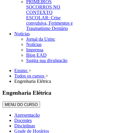
PRIMEIROS
SOCORROS NO
CONTEXTO
ESCOLAR: Crise
convulsiva, Ferimentos e
Traumatismo Dentário
Notícias
Jornal da Unisc
Notícias
Imprensa
Blog EAD
Sugira sua divulgação
Ensino
>
Todos os cursos
>
Engenharia Elétrica
Engenharia Elétrica
MENU DO CURSO
Apresentação
Docentes
Disciplinas
Grade de Horários