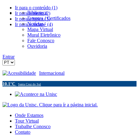
Ir para o conteúdo (1)
Biblioteca
Ir para o menu (2)
Eventos / Certificados
Ir para a busca (3)
Notícias
Ir para o rodapé (4)
Mapa Virtual
Mural Eletrônico
Fale Conosco
Ouvidoria
Entrar
Acessibilidade
Internacional
10.1°C
Santa Cruz do Sul
Onde Estamos
Tour Virtual
Trabalhe Conosco
Contato