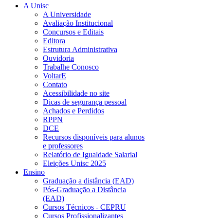
A Unisc
A Universidade
Avaliação Institucional
Concursos e Editais
Editora
Estrutura Administrativa
Ouvidoria
Trabalhe Conosco
VoltarE
Contato
Acessibilidade no site
Dicas de segurança pessoal
Achados e Perdidos
RPPN
DCE
Recursos disponíveis para alunos
e professores
Relatório de Igualdade Salarial
Eleições Unisc 2025
Ensino
Graduação a distância (EAD)
Pós-Graduação a Distância
(EAD)
Cursos Técnicos - CEPRU
Cursos Profissionalizantes