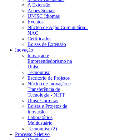
A Extensão
Ações Sociais
UNISC Idiomas
Eventos
Núcleo de Ação Comunitária -
NAC
Certificados
Bolsas de Extensão
Inovação
Inovação e
Empreendedorismo na
Unisc
Tecnounisc
Escritório de Projetos
Núcleo de Inovação e
Transferência de
Tecnologia - NITT
Unisc Carreiras
Bolsas e Projetos de
Inovação
Laboratórios
Multiusuário
Tecnounisc (2)
Processo Seletivo
Vestibular