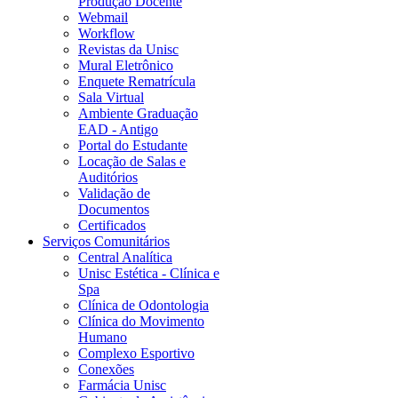
Produção Docente
Webmail
Workflow
Revistas da Unisc
Mural Eletrônico
Enquete Rematrícula
Sala Virtual
Ambiente Graduação
EAD - Antigo
Portal do Estudante
Locação de Salas e
Auditórios
Validação de
Documentos
Certificados
Serviços Comunitários
Central Analítica
Unisc Estética - Clínica e
Spa
Clínica de Odontologia
Clínica do Movimento
Humano
Complexo Esportivo
Conexões
Farmácia Unisc