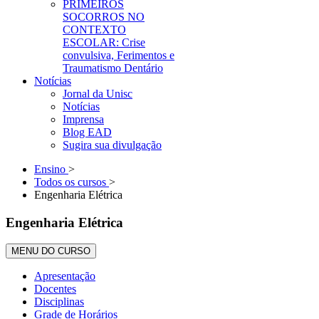
PRIMEIROS
SOCORROS NO
CONTEXTO
ESCOLAR: Crise
convulsiva, Ferimentos e
Traumatismo Dentário
Notícias
Jornal da Unisc
Notícias
Imprensa
Blog EAD
Sugira sua divulgação
Ensino
>
Todos os cursos
>
Engenharia Elétrica
Engenharia Elétrica
MENU DO CURSO
Apresentação
Docentes
Disciplinas
Grade de Horários