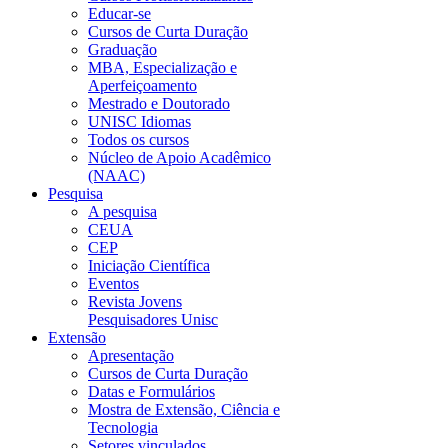
Educar-se
Cursos de Curta Duração
Graduação
MBA, Especialização e
Aperfeiçoamento
Mestrado e Doutorado
UNISC Idiomas
Todos os cursos
Núcleo de Apoio Acadêmico
(NAAC)
Pesquisa
A pesquisa
CEUA
CEP
Iniciação Científica
Eventos
Revista Jovens
Pesquisadores Unisc
Extensão
Apresentação
Cursos de Curta Duração
Datas e Formulários
Mostra de Extensão, Ciência e
Tecnologia
Setores vinculados