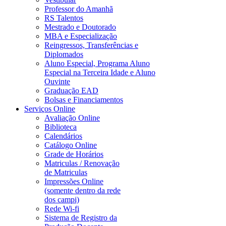
Professor do Amanhã
RS Talentos
Mestrado e Doutorado
MBA e Especialização
Reingressos, Transferências e
Diplomados
Aluno Especial, Programa Aluno
Especial na Terceira Idade e Aluno
Ouvinte
Graduação EAD
Bolsas e Financiamentos
Serviços Online
Avaliação Online
Biblioteca
Calendários
Catálogo Online
Grade de Horários
Matriculas / Renovação
de Matriculas
Impressões Online
(somente dentro da rede
dos campi)
Rede Wi-fi
Sistema de Registro da