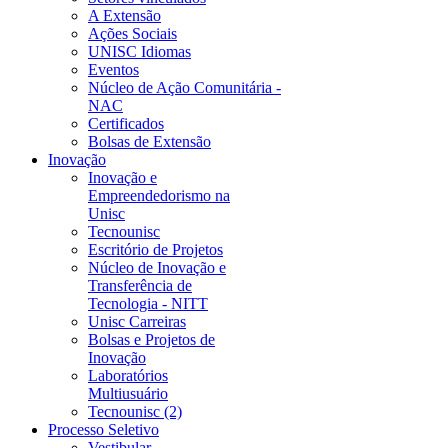
A Extensão
Ações Sociais
UNISC Idiomas
Eventos
Núcleo de Ação Comunitária -
NAC
Certificados
Bolsas de Extensão
Inovação
Inovação e
Empreendedorismo na
Unisc
Tecnounisc
Escritório de Projetos
Núcleo de Inovação e
Transferência de
Tecnologia - NITT
Unisc Carreiras
Bolsas e Projetos de
Inovação
Laboratórios
Multiusuário
Tecnounisc (2)
Processo Seletivo
Vestibular