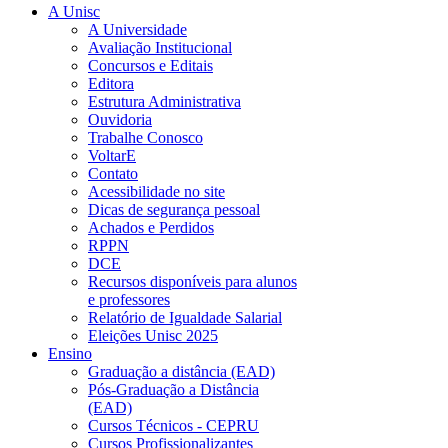
A Unisc
A Universidade
Avaliação Institucional
Concursos e Editais
Editora
Estrutura Administrativa
Ouvidoria
Trabalhe Conosco
VoltarE
Contato
Acessibilidade no site
Dicas de segurança pessoal
Achados e Perdidos
RPPN
DCE
Recursos disponíveis para alunos
e professores
Relatório de Igualdade Salarial
Eleições Unisc 2025
Ensino
Graduação a distância (EAD)
Pós-Graduação a Distância
(EAD)
Cursos Técnicos - CEPRU
Cursos Profissionalizantes