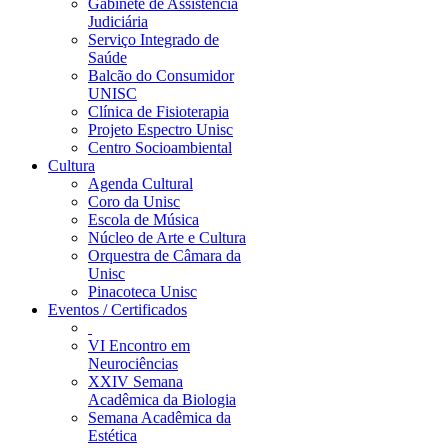
Gabinete de Assistência
Judiciária
Serviço Integrado de
Saúde
Balcão do Consumidor
UNISC
Clínica de Fisioterapia
Projeto Espectro Unisc
Centro Socioambiental
Cultura
Agenda Cultural
Coro da Unisc
Escola de Música
Núcleo de Arte e Cultura
Orquestra de Câmara da
Unisc
Pinacoteca Unisc
Eventos / Certificados
VI Encontro em
Neurociências
XXIV Semana
Acadêmica da Biologia
Semana Acadêmica da
Estética