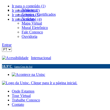
Ir para o conteúdo (1)
Biblioteca
Ir para o menu (2)
Eventos / Certificados
Ir para a busca (3)
Notícias
Ir para o rodapé (4)
Mapa Virtual
Mural Eletrônico
Fale Conosco
Ouvidoria
Entrar
Acessibilidade
Internacional
18.9°C
Santa Cruz do Sul
Onde Estamos
Tour Virtual
Trabalhe Conosco
Contato