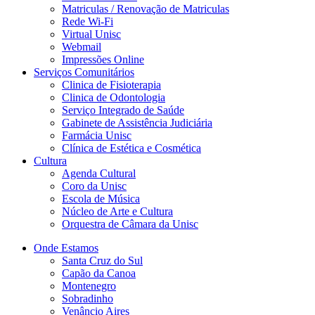
Matriculas / Renovação de Matriculas
Rede Wi-Fi
Virtual Unisc
Webmail
Impressões Online
Serviços Comunitários
Clinica de Fisioterapia
Clinica de Odontologia
Serviço Integrado de Saúde
Gabinete de Assistência Judiciária
Farmácia Unisc
Clínica de Estética e Cosmética
Cultura
Agenda Cultural
Coro da Unisc
Escola de Música
Núcleo de Arte e Cultura
Orquestra de Câmara da Unisc
Onde Estamos
Santa Cruz do Sul
Capão da Canoa
Montenegro
Sobradinho
Venâncio Aires