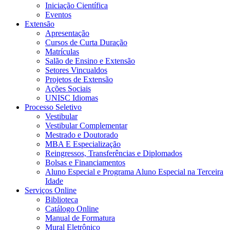
Iniciação Científica
Eventos
Extensão
Apresentação
Cursos de Curta Duração
Matrículas
Salão de Ensino e Extensão
Setores Vincualdos
Projetos de Extensão
Ações Sociais
UNISC Idiomas
Processo Seletivo
Vestibular
Vestibular Complementar
Mestrado e Doutorado
MBA E Especialização
Reingressos, Transferências e Diplomados
Bolsas e Financiamentos
Aluno Especial e Programa Aluno Especial na Terceira
Idade
Serviços Online
Biblioteca
Catálogo Online
Manual de Formatura
Mural Eletrônico