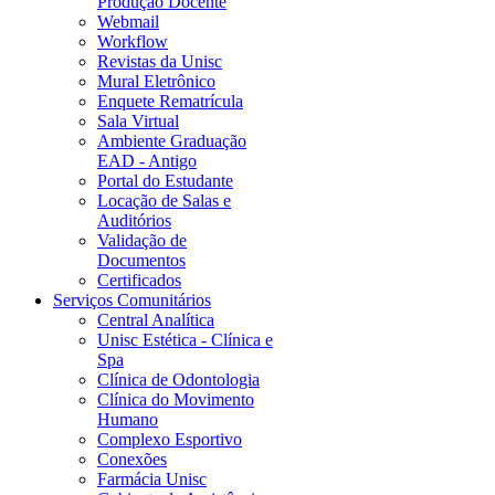
Produção Docente
Webmail
Workflow
Revistas da Unisc
Mural Eletrônico
Enquete Rematrícula
Sala Virtual
Ambiente Graduação
EAD - Antigo
Portal do Estudante
Locação de Salas e
Auditórios
Validação de
Documentos
Certificados
Serviços Comunitários
Central Analítica
Unisc Estética - Clínica e
Spa
Clínica de Odontologia
Clínica do Movimento
Humano
Complexo Esportivo
Conexões
Farmácia Unisc