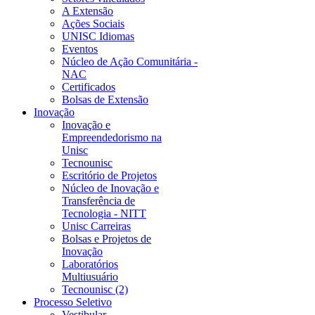
A Extensão
Ações Sociais
UNISC Idiomas
Eventos
Núcleo de Ação Comunitária -
NAC
Certificados
Bolsas de Extensão
Inovação
Inovação e
Empreendedorismo na
Unisc
Tecnounisc
Escritório de Projetos
Núcleo de Inovação e
Transferência de
Tecnologia - NITT
Unisc Carreiras
Bolsas e Projetos de
Inovação
Laboratórios
Multiusuário
Tecnounisc (2)
Processo Seletivo
Vestibular