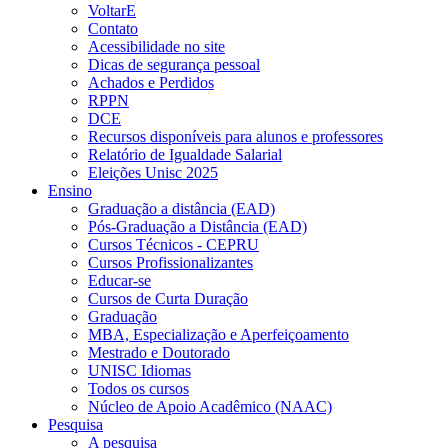
VoltarE
Contato
Acessibilidade no site
Dicas de segurança pessoal
Achados e Perdidos
RPPN
DCE
Recursos disponíveis para alunos e professores
Relatório de Igualdade Salarial
Eleições Unisc 2025
Ensino
Graduação a distância (EAD)
Pós-Graduação a Distância (EAD)
Cursos Técnicos - CEPRU
Cursos Profissionalizantes
Educar-se
Cursos de Curta Duração
Graduação
MBA, Especialização e Aperfeiçoamento
Mestrado e Doutorado
UNISC Idiomas
Todos os cursos
Núcleo de Apoio Acadêmico (NAAC)
Pesquisa
A pesquisa