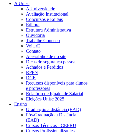
A Unisc
A Universidade
Avaliação Institucional
Concursos e Editais
Editora
Estrutura Administrativa
Ouvidoria
Trabalhe Conosco
VoltarE
Contato
Acessibilidade no site
Dicas de segurança pessoal
Achados e Perdidos
RPPN
DCE
Recursos disponíveis para alunos
e professores
Relatório de Igualdade Salarial
Eleições Unisc 2025
Ensino
Graduação a distância (EAD)
Pós-Graduação a Distância
(EAD)
Cursos Técnicos - CEPRU
Cursos Profissionalizantes