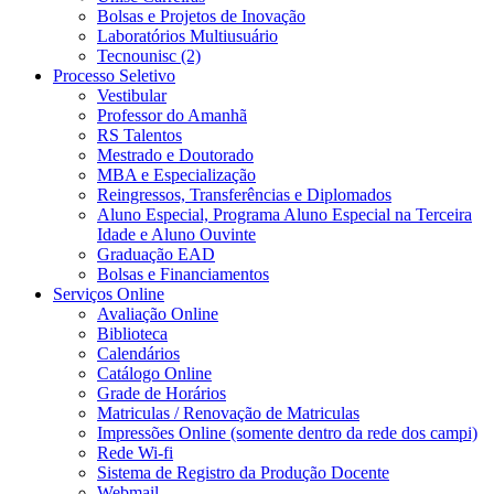
Bolsas e Projetos de Inovação
Laboratórios Multiusuário
Tecnounisc (2)
Processo Seletivo
Vestibular
Professor do Amanhã
RS Talentos
Mestrado e Doutorado
MBA e Especialização
Reingressos, Transferências e Diplomados
Aluno Especial, Programa Aluno Especial na Terceira
Idade e Aluno Ouvinte
Graduação EAD
Bolsas e Financiamentos
Serviços Online
Avaliação Online
Biblioteca
Calendários
Catálogo Online
Grade de Horários
Matriculas / Renovação de Matriculas
Impressões Online (somente dentro da rede dos campi)
Rede Wi-fi
Sistema de Registro da Produção Docente
Webmail