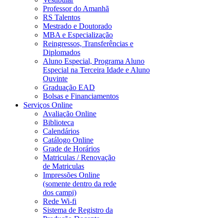
Professor do Amanhã
RS Talentos
Mestrado e Doutorado
MBA e Especialização
Reingressos, Transferências e
Diplomados
Aluno Especial, Programa Aluno
Especial na Terceira Idade e Aluno
Ouvinte
Graduação EAD
Bolsas e Financiamentos
Serviços Online
Avaliação Online
Biblioteca
Calendários
Catálogo Online
Grade de Horários
Matriculas / Renovação
de Matriculas
Impressões Online
(somente dentro da rede
dos campi)
Rede Wi-fi
Sistema de Registro da