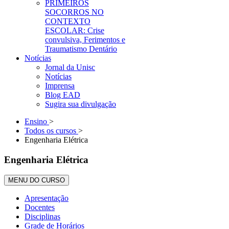
PRIMEIROS
SOCORROS NO
CONTEXTO
ESCOLAR: Crise
convulsiva, Ferimentos e
Traumatismo Dentário
Notícias
Jornal da Unisc
Notícias
Imprensa
Blog EAD
Sugira sua divulgação
Ensino
>
Todos os cursos
>
Engenharia Elétrica
Engenharia Elétrica
MENU DO CURSO
Apresentação
Docentes
Disciplinas
Grade de Horários