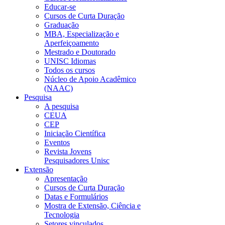
Educar-se
Cursos de Curta Duração
Graduação
MBA, Especialização e
Aperfeiçoamento
Mestrado e Doutorado
UNISC Idiomas
Todos os cursos
Núcleo de Apoio Acadêmico
(NAAC)
Pesquisa
A pesquisa
CEUA
CEP
Iniciação Científica
Eventos
Revista Jovens
Pesquisadores Unisc
Extensão
Apresentação
Cursos de Curta Duração
Datas e Formulários
Mostra de Extensão, Ciência e
Tecnologia
Setores vinculados