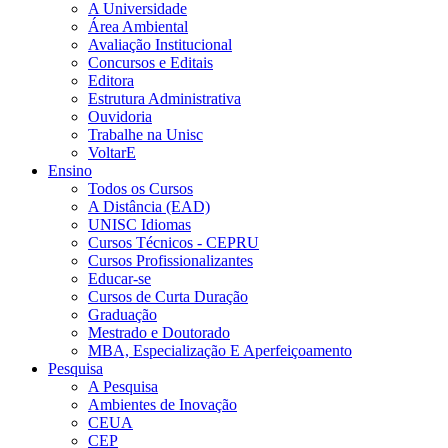
A Universidade
Área Ambiental
Avaliação Institucional
Concursos e Editais
Editora
Estrutura Administrativa
Ouvidoria
Trabalhe na Unisc
VoltarE
Ensino
Todos os Cursos
A Distância (EAD)
UNISC Idiomas
Cursos Técnicos - CEPRU
Cursos Profissionalizantes
Educar-se
Cursos de Curta Duração
Graduação
Mestrado e Doutorado
MBA, Especialização E Aperfeiçoamento
Pesquisa
A Pesquisa
Ambientes de Inovação
CEUA
CEP