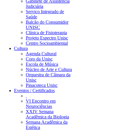
Gabinete de Assistência
Judiciária
Serviço Integrado de
Saúde
Balcão do Consumidor
UNISC
Clínica de Fisioterapia
Projeto Espectro Unisc
Centro Socioambiental
Cultura
Agenda Cultural
Coro da Unisc
Escola de Música
Núcleo de Arte e Cultura
Orquestra de Câmara da
Unisc
Pinacoteca Unisc
Eventos / Certificados
VI Encontro em
Neurociências
XXIV Semana
Acadêmica da Biologia
Semana Acadêmica da
Estética