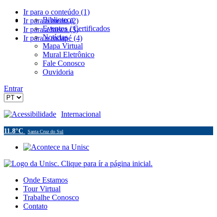
Ir para o conteúdo (1)
Biblioteca
Ir para o menu (2)
Eventos / Certificados
Ir para a busca (3)
Notícias
Ir para o rodapé (4)
Mapa Virtual
Mural Eletrônico
Fale Conosco
Ouvidoria
Entrar
Acessibilidade
Internacional
11.8°C
Santa Cruz do Sul
Onde Estamos
Tour Virtual
Trabalhe Conosco
Contato