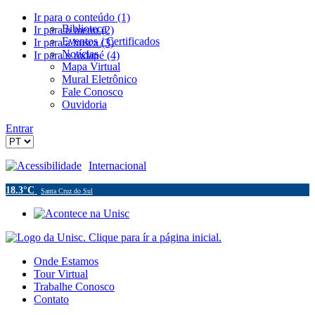
Ir para o conteúdo (1)
Biblioteca
Ir para o menu (2)
Eventos / Certificados
Ir para a busca (3)
Notícias
Ir para o rodapé (4)
Mapa Virtual
Mural Eletrônico
Fale Conosco
Ouvidoria
Entrar
Acessibilidade
Internacional
18.3°C
Santa Cruz do Sul
Onde Estamos
Tour Virtual
Trabalhe Conosco
Contato