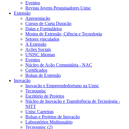
Eventos
Revista Jovens Pesquisadores Unisc
Extensão
Apresentação
Cursos de Curta Duração
Datas e Formulários
Mostra de Extensão, Ciência e Tecnologia
Setores vinculados
A Extensão
Ações Sociais
UNISC Idiomas
Eventos
Núcleo de Ação Comunitária - NAC
Certificados
Bolsas de Extensão
Inovação
Inovação e Empreendedorismo na Unisc
Tecnounisc
Escritório de Projetos
Núcleo de Inovação e Transferência de Tecnologia -
NITT
Unisc Carreiras
Bolsas e Projetos de Inovação
Laboratórios Multiusuário
Tecnounisc (2)