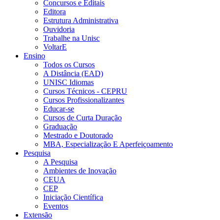
Concursos e Editais
Editora
Estrutura Administrativa
Ouvidoria
Trabalhe na Unisc
VoltarE
Ensino
Todos os Cursos
A Distância (EAD)
UNISC Idiomas
Cursos Técnicos - CEPRU
Cursos Profissionalizantes
Educar-se
Cursos de Curta Duração
Graduação
Mestrado e Doutorado
MBA, Especialização E Aperfeiçoamento
Pesquisa
A Pesquisa
Ambientes de Inovação
CEUA
CEP
Iniciação Científica
Eventos
Extensão