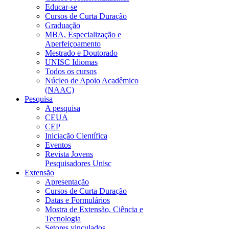
Educar-se
Cursos de Curta Duração
Graduação
MBA, Especialização e
Aperfeiçoamento
Mestrado e Doutorado
UNISC Idiomas
Todos os cursos
Núcleo de Apoio Acadêmico
(NAAC)
Pesquisa
A pesquisa
CEUA
CEP
Iniciação Científica
Eventos
Revista Jovens
Pesquisadores Unisc
Extensão
Apresentação
Cursos de Curta Duração
Datas e Formulários
Mostra de Extensão, Ciência e
Tecnologia
Setores vinculados