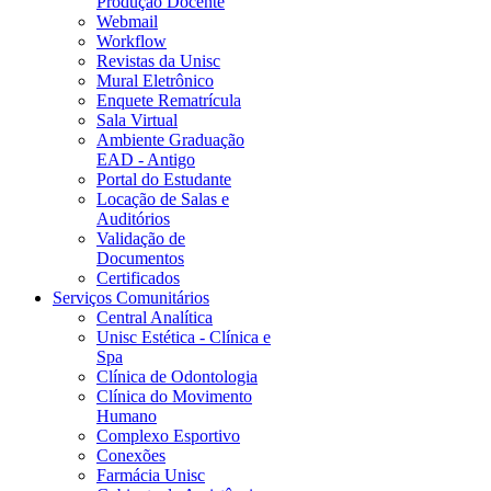
Produção Docente
Webmail
Workflow
Revistas da Unisc
Mural Eletrônico
Enquete Rematrícula
Sala Virtual
Ambiente Graduação
EAD - Antigo
Portal do Estudante
Locação de Salas e
Auditórios
Validação de
Documentos
Certificados
Serviços Comunitários
Central Analítica
Unisc Estética - Clínica e
Spa
Clínica de Odontologia
Clínica do Movimento
Humano
Complexo Esportivo
Conexões
Farmácia Unisc