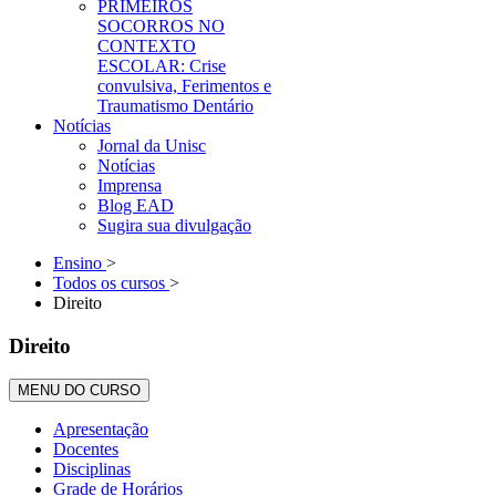
PRIMEIROS
SOCORROS NO
CONTEXTO
ESCOLAR: Crise
convulsiva, Ferimentos e
Traumatismo Dentário
Notícias
Jornal da Unisc
Notícias
Imprensa
Blog EAD
Sugira sua divulgação
Ensino
>
Todos os cursos
>
Direito
Direito
MENU DO CURSO
Apresentação
Docentes
Disciplinas
Grade de Horários