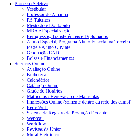
Processo Seletivo
Vestibular
Professor do Amanhã
RS Talentos
Mestrado e Doutorado
MBA e Especialização
Reingressos, Transferências e Diplomados
Aluno Especial, Programa Aluno Especial na Terceira
Idade e Aluno Ouvinte
Graduação EAD
Bolsas e Financiamentos
Serviços Online
Avaliação Online
Biblioteca
Calendários
Catálogo Online
Grade de Horários
Matriculas / Renovação de Matriculas
Impressões Online (somente dentro da rede dos campi)
Rede Wi-fi
Sistema de Registro da Produção Docente
Webmail
Workflow
Revistas da Unisc
Mural Eletrônico