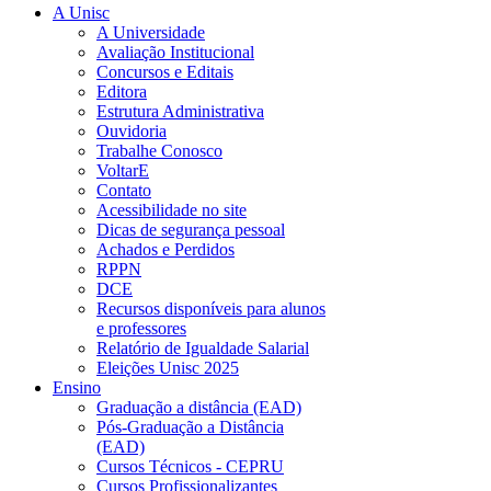
A Unisc
A Universidade
Avaliação Institucional
Concursos e Editais
Editora
Estrutura Administrativa
Ouvidoria
Trabalhe Conosco
VoltarE
Contato
Acessibilidade no site
Dicas de segurança pessoal
Achados e Perdidos
RPPN
DCE
Recursos disponíveis para alunos
e professores
Relatório de Igualdade Salarial
Eleições Unisc 2025
Ensino
Graduação a distância (EAD)
Pós-Graduação a Distância
(EAD)
Cursos Técnicos - CEPRU
Cursos Profissionalizantes