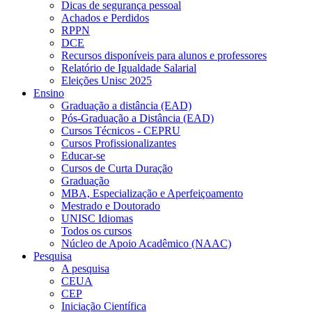
Dicas de segurança pessoal
Achados e Perdidos
RPPN
DCE
Recursos disponíveis para alunos e professores
Relatório de Igualdade Salarial
Eleições Unisc 2025
Ensino
Graduação a distância (EAD)
Pós-Graduação a Distância (EAD)
Cursos Técnicos - CEPRU
Cursos Profissionalizantes
Educar-se
Cursos de Curta Duração
Graduação
MBA, Especialização e Aperfeiçoamento
Mestrado e Doutorado
UNISC Idiomas
Todos os cursos
Núcleo de Apoio Acadêmico (NAAC)
Pesquisa
A pesquisa
CEUA
CEP
Iniciação Científica