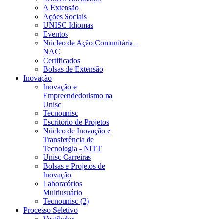
A Extensão
Ações Sociais
UNISC Idiomas
Eventos
Núcleo de Ação Comunitária -
NAC
Certificados
Bolsas de Extensão
Inovação
Inovação e
Empreendedorismo na
Unisc
Tecnounisc
Escritório de Projetos
Núcleo de Inovação e
Transferência de
Tecnologia - NITT
Unisc Carreiras
Bolsas e Projetos de
Inovação
Laboratórios
Multiusuário
Tecnounisc (2)
Processo Seletivo
Vestibular