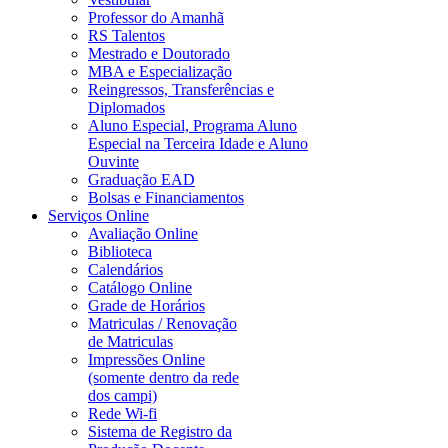
Professor do Amanhã
RS Talentos
Mestrado e Doutorado
MBA e Especialização
Reingressos, Transferências e
Diplomados
Aluno Especial, Programa Aluno
Especial na Terceira Idade e Aluno
Ouvinte
Graduação EAD
Bolsas e Financiamentos
Serviços Online
Avaliação Online
Biblioteca
Calendários
Catálogo Online
Grade de Horários
Matriculas / Renovação
de Matriculas
Impressões Online
(somente dentro da rede
dos campi)
Rede Wi-fi
Sistema de Registro da