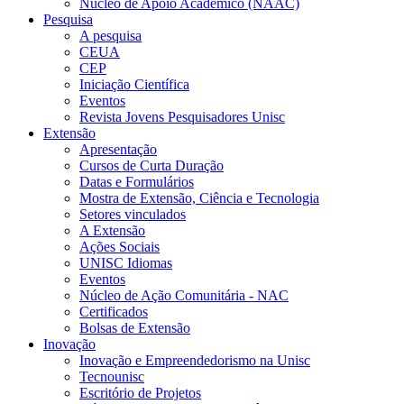
Núcleo de Apoio Acadêmico (NAAC)
Pesquisa
A pesquisa
CEUA
CEP
Iniciação Científica
Eventos
Revista Jovens Pesquisadores Unisc
Extensão
Apresentação
Cursos de Curta Duração
Datas e Formulários
Mostra de Extensão, Ciência e Tecnologia
Setores vinculados
A Extensão
Ações Sociais
UNISC Idiomas
Eventos
Núcleo de Ação Comunitária - NAC
Certificados
Bolsas de Extensão
Inovação
Inovação e Empreendedorismo na Unisc
Tecnounisc
Escritório de Projetos