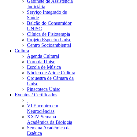
Gabinete de Assistência
Judiciária
Serviço Integrado de
Saúde
Balcão do Consumidor
UNISC
Clínica de Fisioterapia
Projeto Espectro Unisc
Centro Socioambiental
Cultura
Agenda Cultural
Coro da Unisc
Escola de Música
Núcleo de Arte e Cultura
Orquestra de Câmara da
Unisc
Pinacoteca Unisc
Eventos / Certificados
VI Encontro em
Neurociências
XXIV Semana
Acadêmica da Biologia
Semana Acadêmica da
Estética