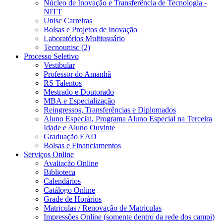
Núcleo de Inovação e Transferência de Tecnologia -
NITT
Unisc Carreiras
Bolsas e Projetos de Inovação
Laboratórios Multiusuário
Tecnounisc (2)
Processo Seletivo
Vestibular
Professor do Amanhã
RS Talentos
Mestrado e Doutorado
MBA e Especialização
Reingressos, Transferências e Diplomados
Aluno Especial, Programa Aluno Especial na Terceira
Idade e Aluno Ouvinte
Graduação EAD
Bolsas e Financiamentos
Serviços Online
Avaliação Online
Biblioteca
Calendários
Catálogo Online
Grade de Horários
Matriculas / Renovação de Matriculas
Impressões Online (somente dentro da rede dos campi)