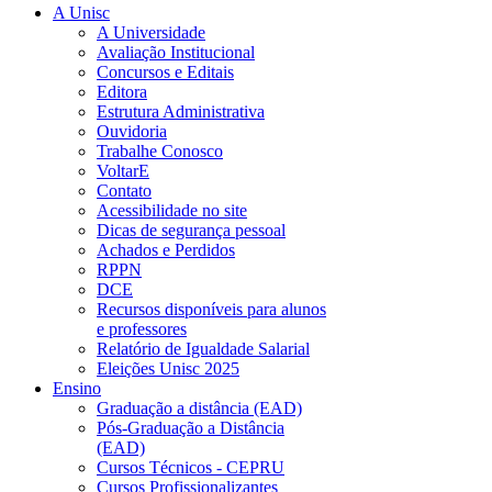
A Unisc
A Universidade
Avaliação Institucional
Concursos e Editais
Editora
Estrutura Administrativa
Ouvidoria
Trabalhe Conosco
VoltarE
Contato
Acessibilidade no site
Dicas de segurança pessoal
Achados e Perdidos
RPPN
DCE
Recursos disponíveis para alunos
e professores
Relatório de Igualdade Salarial
Eleições Unisc 2025
Ensino
Graduação a distância (EAD)
Pós-Graduação a Distância
(EAD)
Cursos Técnicos - CEPRU
Cursos Profissionalizantes