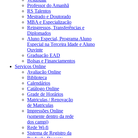
Professor do Amanhã
RS Talentos
Mestrado e Doutorado
MBA e Especialização
Reingressos, Transferências e
Diplomados
Aluno Especial, Programa Aluno
Especial na Terceira Idade e Aluno
Ouvinte
Graduação EAD
Bolsas e Financiamentos
Serviços Online
Avaliação Online
Biblioteca
Calendários
Catálogo Online
Grade de Horários
Matriculas / Renovação
de Matriculas
Impressões Online
(somente dentro da rede
dos campi)
Rede Wi-fi
Sistema de Registro da