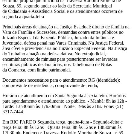
estrutura própria que funciona na Travessa Rodolfo Moreira de
Souza, 59, segundo andar ao lado da Secretaria Municipal
de Cidadania e Assistência Social e os atendimentos ocorrem de
segunda a quarta-feira.
Principais áreas de atuação na Justiça Estadual: direito de família na
Vara de Família e Sucessões, demandas contra entes públicos no
Juizado Especial da Fazenda Pública, Juizado da Infância e
Juventude, defesa penal nas Varas Criminais. Na Justiça Federal,
área cível e previdenciária no Juizado Especial Federal. Na Justiça
do Trabalho atuação na defesa dativa. No extrajudicial,
encaminhamento de minutas para posteriormente ser lavradas
escrituras públicas declaratórias, nos Tabelionato de Notas
da Comarca, com limite patrimonial.
Documentos necessários para o atendimento: RG (identidade);
comprovante de residência; comprovante de renda;
Horário de atendimento em Santa Segunda à sexta feira. Horários
para agendamento e atendimento ao público. - Manhã: 8h às 12h -
Tarde: 13h30min às 17h30min - Noite: 19hs às 21hs. Fone: (51)
3717-7444.
Em RIO PARDO Segunda, terça, quarta-feira - Segunda-feira e
terça-feira: 8h às 12hs - Quarta-feira: 8h às 12hs e 13h30min às
17h30min Endereço: Travessa Rodolfo Moreira de Souza, nº 59