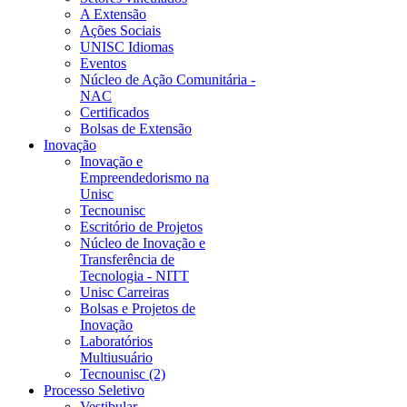
A Extensão
Ações Sociais
UNISC Idiomas
Eventos
Núcleo de Ação Comunitária -
NAC
Certificados
Bolsas de Extensão
Inovação
Inovação e
Empreendedorismo na
Unisc
Tecnounisc
Escritório de Projetos
Núcleo de Inovação e
Transferência de
Tecnologia - NITT
Unisc Carreiras
Bolsas e Projetos de
Inovação
Laboratórios
Multiusuário
Tecnounisc (2)
Processo Seletivo
Vestibular