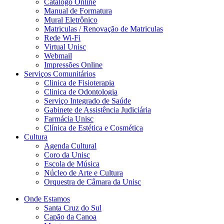
Catálogo Online
Manual de Formatura
Mural Eletrônico
Matriculas / Renovação de Matriculas
Rede Wi-Fi
Virtual Unisc
Webmail
Impressões Online
Serviços Comunitários
Clinica de Fisioterapia
Clinica de Odontologia
Serviço Integrado de Saúde
Gabinete de Assistência Judiciária
Farmácia Unisc
Clínica de Estética e Cosmética
Cultura
Agenda Cultural
Coro da Unisc
Escola de Música
Núcleo de Arte e Cultura
Orquestra de Câmara da Unisc
Onde Estamos
Santa Cruz do Sul
Capão da Canoa