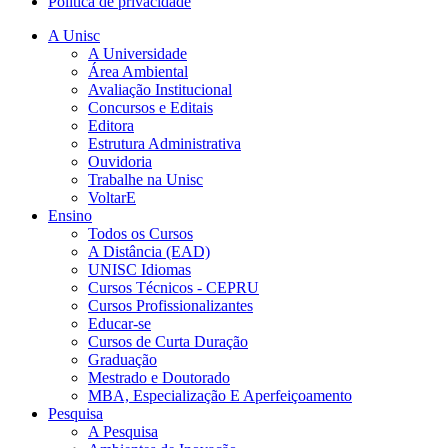
Política de privacidade
A Unisc
A Universidade
Área Ambiental
Avaliação Institucional
Concursos e Editais
Editora
Estrutura Administrativa
Ouvidoria
Trabalhe na Unisc
VoltarE
Ensino
Todos os Cursos
A Distância (EAD)
UNISC Idiomas
Cursos Técnicos - CEPRU
Cursos Profissionalizantes
Educar-se
Cursos de Curta Duração
Graduação
Mestrado e Doutorado
MBA, Especialização E Aperfeiçoamento
Pesquisa
A Pesquisa