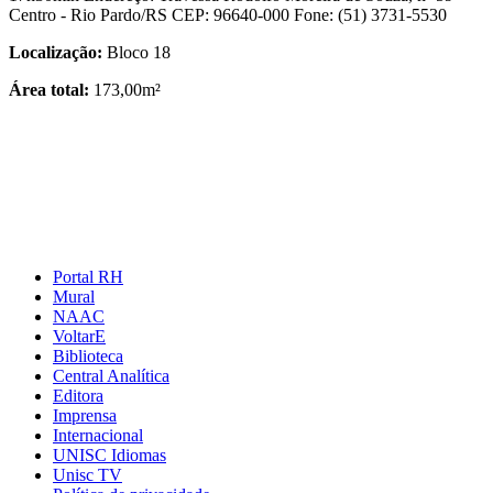
Centro - Rio Pardo/RS CEP: 96640-000 Fone: (51) 3731-5530
Localização:
Bloco 18
Área total:
173,00m²
Portal RH
Mural
NAAC
VoltarE
Biblioteca
Central Analítica
Editora
Imprensa
Internacional
UNISC Idiomas
Unisc TV