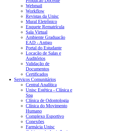
Produção Docente
Webmail
Workflow
Revistas da Unisc
Mural Eletrônico
Enquete Rematrícula
Sala Virtual
Ambiente Graduação
EAD - Antigo
Portal do Estudante
Locação de Salas e
Auditórios
Validação de
Documentos
Certificados
Serviços Comunitários
Central Analítica
Unisc Estética - Clínica e
Spa
Clínica de Odontologia
Clínica do Movimento
Humano
Complexo Esportivo
Conexões
Farmácia Unisc