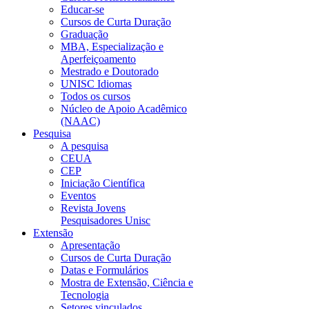
Educar-se
Cursos de Curta Duração
Graduação
MBA, Especialização e
Aperfeiçoamento
Mestrado e Doutorado
UNISC Idiomas
Todos os cursos
Núcleo de Apoio Acadêmico
(NAAC)
Pesquisa
A pesquisa
CEUA
CEP
Iniciação Científica
Eventos
Revista Jovens
Pesquisadores Unisc
Extensão
Apresentação
Cursos de Curta Duração
Datas e Formulários
Mostra de Extensão, Ciência e
Tecnologia
Setores vinculados