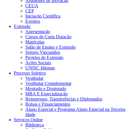
Ambientes de Inovação
CEUA
CEP
Iniciação Científica
Eventos
Extensão
Apresentação
Cursos de Curta Duração
Matrículas
Salão de Ensino e Extensão
Setores Vincualdos
Projetos de Extensão
Ações Sociais
UNISC Idiomas
Processo Seletivo
Vestibular
Vestibular Complementar
Mestrado e Doutorado
MBA E Especialização
Reingressos, Transferências e Diplomados
Bolsas e Financiamentos
Aluno Especial e Programa Aluno Especial na Terceira
Idade
Serviços Online
Biblioteca