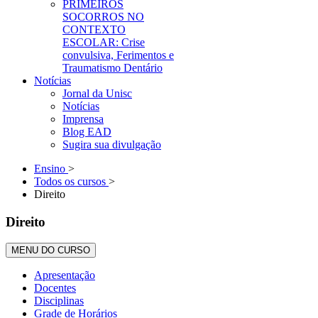
PRIMEIROS
SOCORROS NO
CONTEXTO
ESCOLAR: Crise
convulsiva, Ferimentos e
Traumatismo Dentário
Notícias
Jornal da Unisc
Notícias
Imprensa
Blog EAD
Sugira sua divulgação
Ensino
>
Todos os cursos
>
Direito
Direito
MENU DO CURSO
Apresentação
Docentes
Disciplinas
Grade de Horários