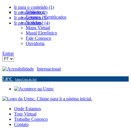
Ir para o conteúdo (1)
Biblioteca
Ir para o menu (2)
Eventos / Certificados
Ir para a busca (3)
Notícias
Ir para o rodapé (4)
Mapa Virtual
Mural Eletrônico
Fale Conosco
Ouvidoria
Entrar
Acessibilidade
Internacional
7.8°C
Santa Cruz do Sul
Onde Estamos
Tour Virtual
Trabalhe Conosco
Contato