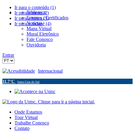
Ir para o conteúdo (1)
Biblioteca
Ir para o menu (2)
Eventos / Certificados
Ir para a busca (3)
Notícias
Ir para o rodapé (4)
Mapa Virtual
Mural Eletrônico
Fale Conosco
Ouvidoria
Entrar
Acessibilidade
Internacional
11.7°C
Santa Cruz do Sul
Onde Estamos
Tour Virtual
Trabalhe Conosco
Contato