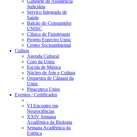
Gabinete de Assistência
Judiciária
Serviço Integrado de
Saúde
Balcão do Consumidor
UNISC
Clínica de Fisioterapia
Projeto Espectro Unisc
Centro Socioambiental
Cultura
Agenda Cultural
Coro da Unisc
Escola de Música
Núcleo de Arte e Cultura
Orquestra de Câmara da
Unisc
Pinacoteca Unisc
Eventos / Certificados
VI Encontro em
Neurociências
XXIV Semana
Acadêmica da Biologia
Semana Acadêmica da
Estética