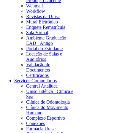
Produção Docente
Webmail
Workflow
Revistas da Unisc
Mural Eletrônico
Enquete Rematrícula
Sala Virtual
Ambiente Graduação
EAD - Antigo
Portal do Estudante
Locação de Salas e
Auditórios
Validação de
Documentos
Certificados
Serviços Comunitários
Central Analítica
Unisc Estética - Clínica e
Spa
Clínica de Odontologia
Clínica do Movimento
Humano
Complexo Esportivo
Conexões
Farmácia Unisc