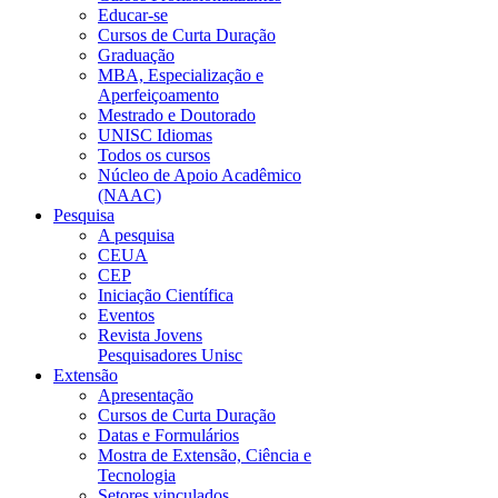
Educar-se
Cursos de Curta Duração
Graduação
MBA, Especialização e
Aperfeiçoamento
Mestrado e Doutorado
UNISC Idiomas
Todos os cursos
Núcleo de Apoio Acadêmico
(NAAC)
Pesquisa
A pesquisa
CEUA
CEP
Iniciação Científica
Eventos
Revista Jovens
Pesquisadores Unisc
Extensão
Apresentação
Cursos de Curta Duração
Datas e Formulários
Mostra de Extensão, Ciência e
Tecnologia
Setores vinculados