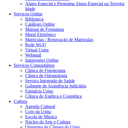
Aluno Especial e Programa Aluno Especial na Terceira
Idade
Serviços Online
Biblioteca
Catálogo Online
Manual de Formatura
Mural Eletrônico
Matriculas / Renovação de Matriculas
Rede Wi-Fi
Virtual Unisc
Webmail
Impressões Online
Serviços Comunitários
Clinica de Fisioterapia
Clinica de Odontologia
Serviço Integrado de Saúde
Gabinete de Assistência Judiciária
Farmácia Unisc
Clínica de Estética e Cosmética
Cultura
Agenda Cultural
Coro da Unisc
Escola de Música
Núcleo de Arte e Cultura
Orquestra de Câmara da Unisc