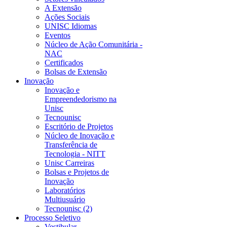
A Extensão
Ações Sociais
UNISC Idiomas
Eventos
Núcleo de Ação Comunitária -
NAC
Certificados
Bolsas de Extensão
Inovação
Inovação e
Empreendedorismo na
Unisc
Tecnounisc
Escritório de Projetos
Núcleo de Inovação e
Transferência de
Tecnologia - NITT
Unisc Carreiras
Bolsas e Projetos de
Inovação
Laboratórios
Multiusuário
Tecnounisc (2)
Processo Seletivo
Vestibular