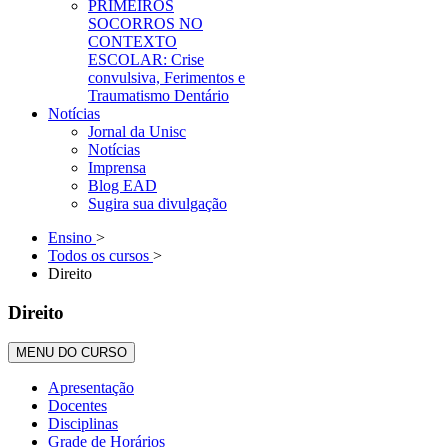
PRIMEIROS
SOCORROS NO
CONTEXTO
ESCOLAR: Crise
convulsiva, Ferimentos e
Traumatismo Dentário
Notícias
Jornal da Unisc
Notícias
Imprensa
Blog EAD
Sugira sua divulgação
Ensino
>
Todos os cursos
>
Direito
Direito
MENU DO CURSO
Apresentação
Docentes
Disciplinas
Grade de Horários