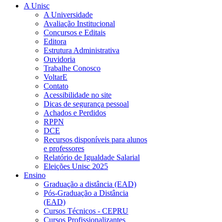
A Unisc
A Universidade
Avaliação Institucional
Concursos e Editais
Editora
Estrutura Administrativa
Ouvidoria
Trabalhe Conosco
VoltarE
Contato
Acessibilidade no site
Dicas de segurança pessoal
Achados e Perdidos
RPPN
DCE
Recursos disponíveis para alunos
e professores
Relatório de Igualdade Salarial
Eleições Unisc 2025
Ensino
Graduação a distância (EAD)
Pós-Graduação a Distância
(EAD)
Cursos Técnicos - CEPRU
Cursos Profissionalizantes