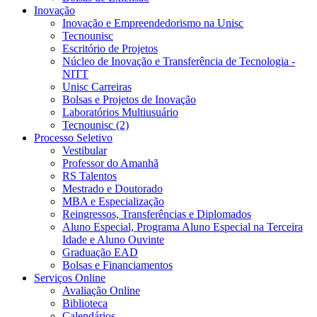
Inovação
Inovação e Empreendedorismo na Unisc
Tecnounisc
Escritório de Projetos
Núcleo de Inovação e Transferência de Tecnologia -
NITT
Unisc Carreiras
Bolsas e Projetos de Inovação
Laboratórios Multiusuário
Tecnounisc (2)
Processo Seletivo
Vestibular
Professor do Amanhã
RS Talentos
Mestrado e Doutorado
MBA e Especialização
Reingressos, Transferências e Diplomados
Aluno Especial, Programa Aluno Especial na Terceira
Idade e Aluno Ouvinte
Graduação EAD
Bolsas e Financiamentos
Serviços Online
Avaliação Online
Biblioteca
Calendários