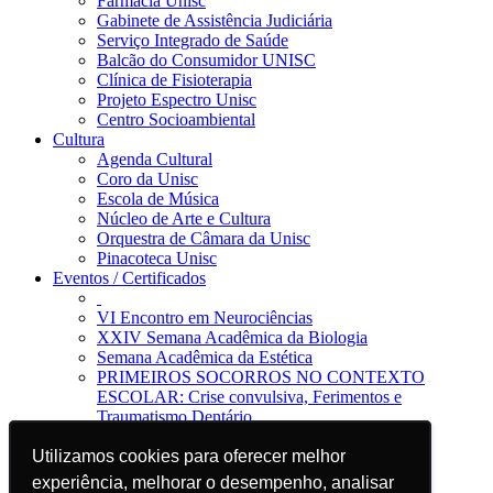
Farmácia Unisc
Gabinete de Assistência Judiciária
Serviço Integrado de Saúde
Balcão do Consumidor UNISC
Clínica de Fisioterapia
Projeto Espectro Unisc
Centro Socioambiental
Cultura
Agenda Cultural
Coro da Unisc
Escola de Música
Núcleo de Arte e Cultura
Orquestra de Câmara da Unisc
Pinacoteca Unisc
Eventos / Certificados
VI Encontro em Neurociências
XXIV Semana Acadêmica da Biologia
Semana Acadêmica da Estética
PRIMEIROS SOCORROS NO CONTEXTO
ESCOLAR: Crise convulsiva, Ferimentos e
Traumatismo Dentário
Notícias
Jornal da Unisc
Utilizamos cookies para oferecer melhor
Utilizamos cookies para oferecer melhor
Notícias
experiência, melhorar o desempenho, analisar
experiência, melhorar o desempenho, analisar