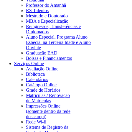
Professor do Amanhã
RS Talentos
Mestrado e Doutorado
MBA e Especialização
Reingressos, Transferências e
Diplomados
Aluno Especial, Programa Aluno
Especial na Terceira Idade e Aluno
Ouvinte
Graduação EAD
Bolsas e Financiamentos
Serviços Online
Avaliação Online
Biblioteca
Calendários
Catálogo Online
Grade de Horários
Matriculas / Renovação
de Matriculas
Impressões Online
(somente dentro da rede
dos campi)
Rede Wi-fi
Sistema de Registro da