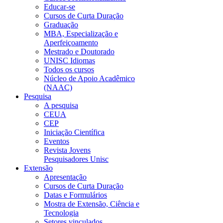
Educar-se
Cursos de Curta Duração
Graduação
MBA, Especialização e
Aperfeiçoamento
Mestrado e Doutorado
UNISC Idiomas
Todos os cursos
Núcleo de Apoio Acadêmico
(NAAC)
Pesquisa
A pesquisa
CEUA
CEP
Iniciação Científica
Eventos
Revista Jovens
Pesquisadores Unisc
Extensão
Apresentação
Cursos de Curta Duração
Datas e Formulários
Mostra de Extensão, Ciência e
Tecnologia
Setores vinculados