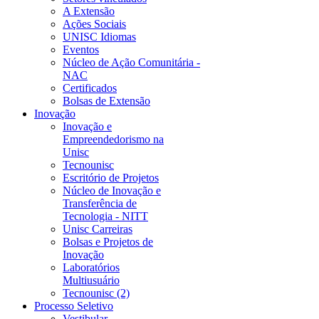
A Extensão
Ações Sociais
UNISC Idiomas
Eventos
Núcleo de Ação Comunitária -
NAC
Certificados
Bolsas de Extensão
Inovação
Inovação e
Empreendedorismo na
Unisc
Tecnounisc
Escritório de Projetos
Núcleo de Inovação e
Transferência de
Tecnologia - NITT
Unisc Carreiras
Bolsas e Projetos de
Inovação
Laboratórios
Multiusuário
Tecnounisc (2)
Processo Seletivo
Vestibular