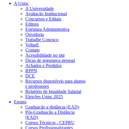
A Unisc
A Universidade
Avaliação Institucional
Concursos e Editais
Editora
Estrutura Administrativa
Ouvidoria
Trabalhe Conosco
VoltarE
Contato
Acessibilidade no site
Dicas de segurança pessoal
Achados e Perdidos
RPPN
DCE
Recursos disponíveis para alunos
e professores
Relatório de Igualdade Salarial
Eleições Unisc 2025
Ensino
Graduação a distância (EAD)
Pós-Graduação a Distância
(EAD)
Cursos Técnicos - CEPRU
Cursos Profissionalizantes