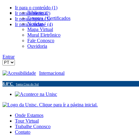
Ir para o conteúdo (1)
Biblioteca
Ir para o menu (2)
Eventos / Certificados
Ir para a busca (3)
Notícias
Ir para o rodapé (4)
Mapa Virtual
Mural Eletrônico
Fale Conosco
Ouvidoria
Entrar
Acessibilidade
Internacional
8.0°C
Santa Cruz do Sul
Onde Estamos
Tour Virtual
Trabalhe Conosco
Contato