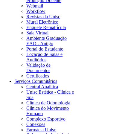
Produção Docente
Webmail
Workflow
Revistas da Unisc
Mural Eletrônico
Enquete Rematrícula
Sala Virtual
Ambiente Graduação
EAD - Antigo
Portal do Estudante
Locação de Salas e
Auditórios
Validação de
Documentos
Certificados
Serviços Comunitários
Central Analítica
Unisc Estética - Clínica e
Spa
Clínica de Odontologia
Clínica do Movimento
Humano
Complexo Esportivo
Conexões
Farmácia Unisc