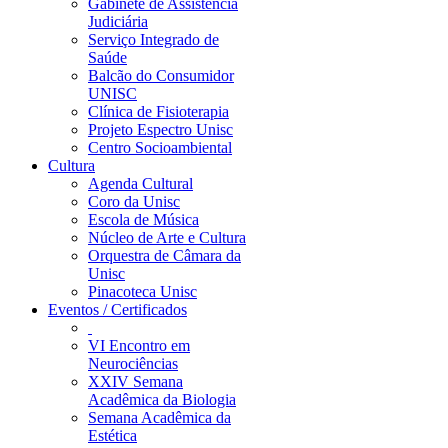
Gabinete de Assistência
Judiciária
Serviço Integrado de
Saúde
Balcão do Consumidor
UNISC
Clínica de Fisioterapia
Projeto Espectro Unisc
Centro Socioambiental
Cultura
Agenda Cultural
Coro da Unisc
Escola de Música
Núcleo de Arte e Cultura
Orquestra de Câmara da
Unisc
Pinacoteca Unisc
Eventos / Certificados
VI Encontro em
Neurociências
XXIV Semana
Acadêmica da Biologia
Semana Acadêmica da
Estética