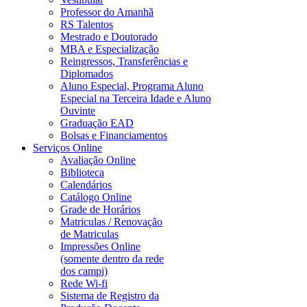
Professor do Amanhã
RS Talentos
Mestrado e Doutorado
MBA e Especialização
Reingressos, Transferências e
Diplomados
Aluno Especial, Programa Aluno
Especial na Terceira Idade e Aluno
Ouvinte
Graduação EAD
Bolsas e Financiamentos
Serviços Online
Avaliação Online
Biblioteca
Calendários
Catálogo Online
Grade de Horários
Matriculas / Renovação
de Matriculas
Impressões Online
(somente dentro da rede
dos campi)
Rede Wi-fi
Sistema de Registro da