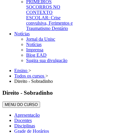
PRIMEIROS
SOCORROS NO
CONTEXTO
ESCOLAR: Crise
convulsiva, Ferimentos e
Traumatismo Dentário
Notícias
Jornal da Unisc
Notícias
Imprensa
Blog EAD
Sugira sua divulgação
Ensino
>
Todos os cursos
>
Direito - Sobradinho
Direito - Sobradinho
MENU DO CURSO
Apresentação
Docentes
Disciplinas
Grade de Horários