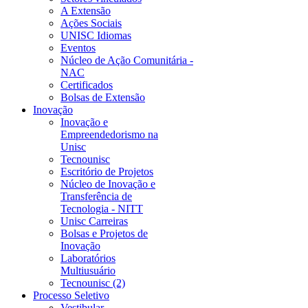
A Extensão
Ações Sociais
UNISC Idiomas
Eventos
Núcleo de Ação Comunitária -
NAC
Certificados
Bolsas de Extensão
Inovação
Inovação e
Empreendedorismo na
Unisc
Tecnounisc
Escritório de Projetos
Núcleo de Inovação e
Transferência de
Tecnologia - NITT
Unisc Carreiras
Bolsas e Projetos de
Inovação
Laboratórios
Multiusuário
Tecnounisc (2)
Processo Seletivo
Vestibular