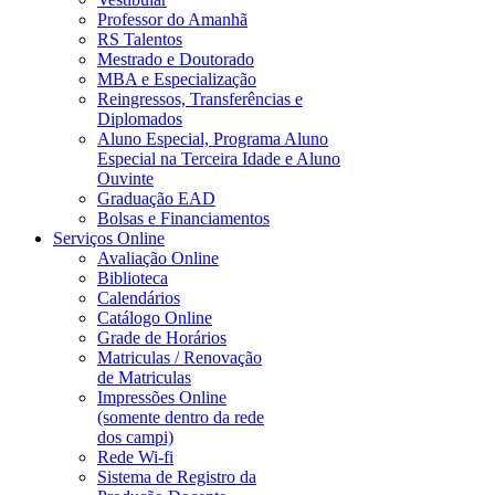
Professor do Amanhã
RS Talentos
Mestrado e Doutorado
MBA e Especialização
Reingressos, Transferências e
Diplomados
Aluno Especial, Programa Aluno
Especial na Terceira Idade e Aluno
Ouvinte
Graduação EAD
Bolsas e Financiamentos
Serviços Online
Avaliação Online
Biblioteca
Calendários
Catálogo Online
Grade de Horários
Matriculas / Renovação
de Matriculas
Impressões Online
(somente dentro da rede
dos campi)
Rede Wi-fi
Sistema de Registro da