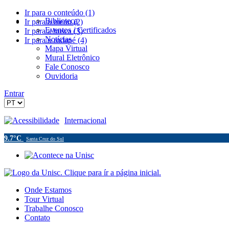
Ir para o conteúdo (1)
Biblioteca
Ir para o menu (2)
Eventos / Certificados
Ir para a busca (3)
Notícias
Ir para o rodapé (4)
Mapa Virtual
Mural Eletrônico
Fale Conosco
Ouvidoria
Entrar
Acessibilidade
Internacional
9.7°C
Santa Cruz do Sul
Onde Estamos
Tour Virtual
Trabalhe Conosco
Contato