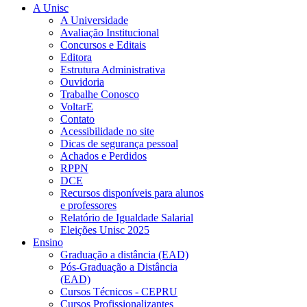
A Unisc
A Universidade
Avaliação Institucional
Concursos e Editais
Editora
Estrutura Administrativa
Ouvidoria
Trabalhe Conosco
VoltarE
Contato
Acessibilidade no site
Dicas de segurança pessoal
Achados e Perdidos
RPPN
DCE
Recursos disponíveis para alunos
e professores
Relatório de Igualdade Salarial
Eleições Unisc 2025
Ensino
Graduação a distância (EAD)
Pós-Graduação a Distância
(EAD)
Cursos Técnicos - CEPRU
Cursos Profissionalizantes