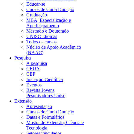
Educar-se
Cursos de Curta Duração
Graduação
MBA, Especialização e
Aperfeiçoamento
Mestrado e Doutorado
UNISC Idiomas
Todos os cursos
Núcleo de Apoio Acadêmico
(NAAC)
Pesquisa
A pesquisa
CEUA
CEP
Iniciação Científica
Eventos
Revista Jovens
Pesquisadores Unisc
Extensão
Apresentação
Cursos de Curta Duração
Datas e Formulários
Mostra de Extensão, Ciência e
Tecnologia
Setores vinculados