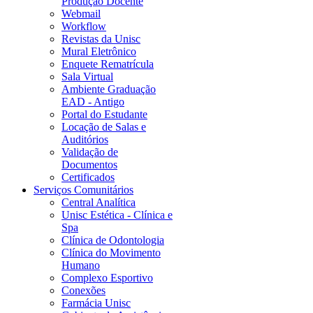
Produção Docente
Webmail
Workflow
Revistas da Unisc
Mural Eletrônico
Enquete Rematrícula
Sala Virtual
Ambiente Graduação
EAD - Antigo
Portal do Estudante
Locação de Salas e
Auditórios
Validação de
Documentos
Certificados
Serviços Comunitários
Central Analítica
Unisc Estética - Clínica e
Spa
Clínica de Odontologia
Clínica do Movimento
Humano
Complexo Esportivo
Conexões
Farmácia Unisc