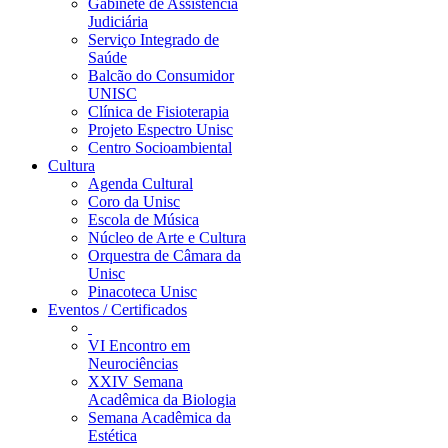
Gabinete de Assistência
Judiciária
Serviço Integrado de
Saúde
Balcão do Consumidor
UNISC
Clínica de Fisioterapia
Projeto Espectro Unisc
Centro Socioambiental
Cultura
Agenda Cultural
Coro da Unisc
Escola de Música
Núcleo de Arte e Cultura
Orquestra de Câmara da
Unisc
Pinacoteca Unisc
Eventos / Certificados
VI Encontro em
Neurociências
XXIV Semana
Acadêmica da Biologia
Semana Acadêmica da
Estética