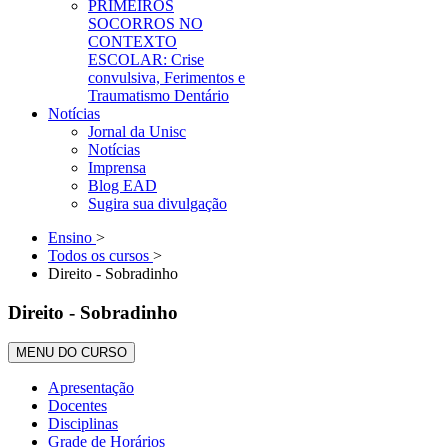
PRIMEIROS
SOCORROS NO
CONTEXTO
ESCOLAR: Crise
convulsiva, Ferimentos e
Traumatismo Dentário
Notícias
Jornal da Unisc
Notícias
Imprensa
Blog EAD
Sugira sua divulgação
Ensino
>
Todos os cursos
>
Direito - Sobradinho
Direito - Sobradinho
MENU DO CURSO
Apresentação
Docentes
Disciplinas
Grade de Horários