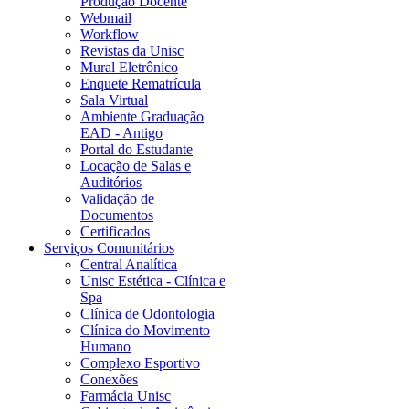
Produção Docente
Webmail
Workflow
Revistas da Unisc
Mural Eletrônico
Enquete Rematrícula
Sala Virtual
Ambiente Graduação
EAD - Antigo
Portal do Estudante
Locação de Salas e
Auditórios
Validação de
Documentos
Certificados
Serviços Comunitários
Central Analítica
Unisc Estética - Clínica e
Spa
Clínica de Odontologia
Clínica do Movimento
Humano
Complexo Esportivo
Conexões
Farmácia Unisc