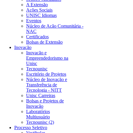
A Extensão
Ações Sociais
UNISC Idiomas
Eventos
Núcleo de Ação Comunitária -
NAC
Certificados
Bolsas de Extensão
Inovação
Inovação e
Empreendedorismo na
Unisc
Tecnounisc
Escritório de Projetos
Núcleo de Inovação e
Transferência de
Tecnologia - NITT
Unisc Carreiras
Bolsas e Projetos de
Inovação
Laboratórios
Multiusuário
Tecnounisc (2)
Processo Seletivo
Vestibular