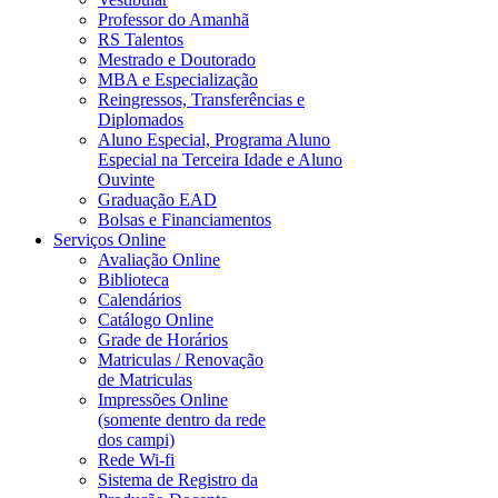
Professor do Amanhã
RS Talentos
Mestrado e Doutorado
MBA e Especialização
Reingressos, Transferências e
Diplomados
Aluno Especial, Programa Aluno
Especial na Terceira Idade e Aluno
Ouvinte
Graduação EAD
Bolsas e Financiamentos
Serviços Online
Avaliação Online
Biblioteca
Calendários
Catálogo Online
Grade de Horários
Matriculas / Renovação
de Matriculas
Impressões Online
(somente dentro da rede
dos campi)
Rede Wi-fi
Sistema de Registro da