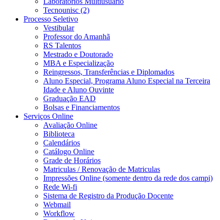
Laboratórios Multiusuário
Tecnounisc (2)
Processo Seletivo
Vestibular
Professor do Amanhã
RS Talentos
Mestrado e Doutorado
MBA e Especialização
Reingressos, Transferências e Diplomados
Aluno Especial, Programa Aluno Especial na Terceira
Idade e Aluno Ouvinte
Graduação EAD
Bolsas e Financiamentos
Serviços Online
Avaliação Online
Biblioteca
Calendários
Catálogo Online
Grade de Horários
Matriculas / Renovação de Matriculas
Impressões Online (somente dentro da rede dos campi)
Rede Wi-fi
Sistema de Registro da Produção Docente
Webmail
Workflow