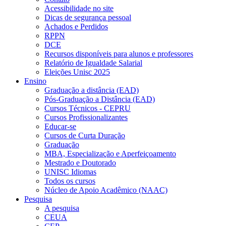
Acessibilidade no site
Dicas de segurança pessoal
Achados e Perdidos
RPPN
DCE
Recursos disponíveis para alunos e professores
Relatório de Igualdade Salarial
Eleições Unisc 2025
Ensino
Graduação a distância (EAD)
Pós-Graduação a Distância (EAD)
Cursos Técnicos - CEPRU
Cursos Profissionalizantes
Educar-se
Cursos de Curta Duração
Graduação
MBA, Especialização e Aperfeiçoamento
Mestrado e Doutorado
UNISC Idiomas
Todos os cursos
Núcleo de Apoio Acadêmico (NAAC)
Pesquisa
A pesquisa
CEUA