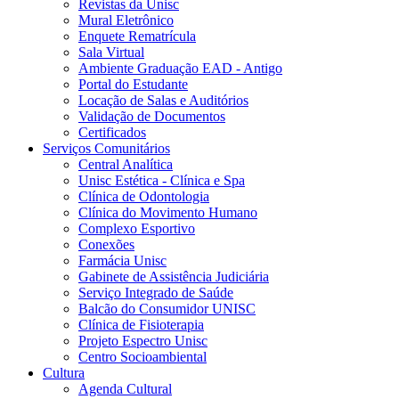
Revistas da Unisc
Mural Eletrônico
Enquete Rematrícula
Sala Virtual
Ambiente Graduação EAD - Antigo
Portal do Estudante
Locação de Salas e Auditórios
Validação de Documentos
Certificados
Serviços Comunitários
Central Analítica
Unisc Estética - Clínica e Spa
Clínica de Odontologia
Clínica do Movimento Humano
Complexo Esportivo
Conexões
Farmácia Unisc
Gabinete de Assistência Judiciária
Serviço Integrado de Saúde
Balcão do Consumidor UNISC
Clínica de Fisioterapia
Projeto Espectro Unisc
Centro Socioambiental
Cultura
Agenda Cultural