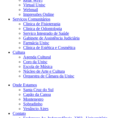
Rede Wi-Fi
Virtual Unisc
Webmail
Impressões Online
Serviços Comunitários
Clinica de Fisioterapia
Clinica de Odontologia
Serviço Integrado de Saúde
Gabinete de Assistência Judiciária
Farmácia Unisc
Clínica de Estética e Cosmética
Cultura
Agenda Cultural
Coro da Unisc
Escola de Música
Núcleo de Arte e Cultura
Orquestra de Câmara da Unisc
Onde Estamos
Santa Cruz do Sul
Capão da Canoa
Montenegro
Sobradinho
Venâncio Aires
Contato