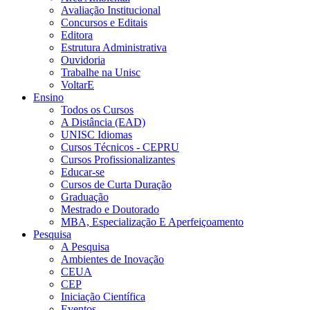
Avaliação Institucional
Concursos e Editais
Editora
Estrutura Administrativa
Ouvidoria
Trabalhe na Unisc
VoltarE
Ensino
Todos os Cursos
A Distância (EAD)
UNISC Idiomas
Cursos Técnicos - CEPRU
Cursos Profissionalizantes
Educar-se
Cursos de Curta Duração
Graduação
Mestrado e Doutorado
MBA, Especialização E Aperfeiçoamento
Pesquisa
A Pesquisa
Ambientes de Inovação
CEUA
CEP
Iniciação Científica
Eventos