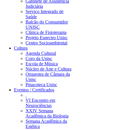
Gabinete de Assistência
Judiciária
Serviço Integrado de
Saúde
Balcão do Consumidor
UNISC
Clínica de Fisioterapia
Projeto Espectro Unisc
Centro Socioambiental
Cultura
Agenda Cultural
Coro da Unisc
Escola de Música
Núcleo de Arte e Cultura
Orquestra de Câmara da
Unisc
Pinacoteca Unisc
Eventos / Certificados
VI Encontro em
Neurociências
XXIV Semana
Acadêmica da Biologia
Semana Acadêmica da
Estética