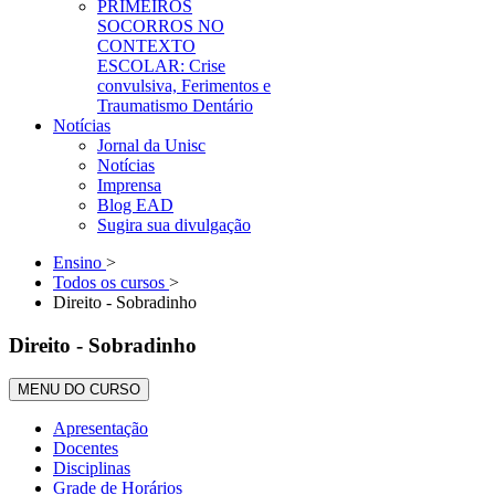
PRIMEIROS
SOCORROS NO
CONTEXTO
ESCOLAR: Crise
convulsiva, Ferimentos e
Traumatismo Dentário
Notícias
Jornal da Unisc
Notícias
Imprensa
Blog EAD
Sugira sua divulgação
Ensino
>
Todos os cursos
>
Direito - Sobradinho
Direito - Sobradinho
MENU DO CURSO
Apresentação
Docentes
Disciplinas
Grade de Horários