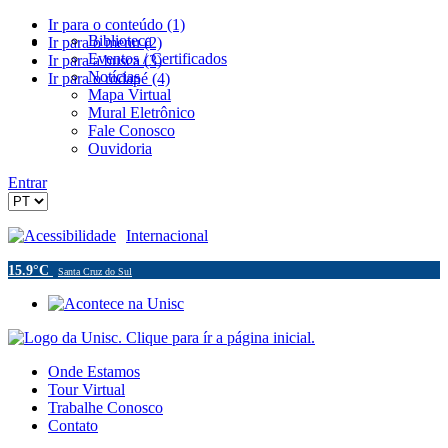
Ir para o conteúdo (1)
Biblioteca
Ir para o menu (2)
Eventos / Certificados
Ir para a busca (3)
Notícias
Ir para o rodapé (4)
Mapa Virtual
Mural Eletrônico
Fale Conosco
Ouvidoria
Entrar
Acessibilidade
Internacional
15.9°C
Santa Cruz do Sul
Onde Estamos
Tour Virtual
Trabalhe Conosco
Contato