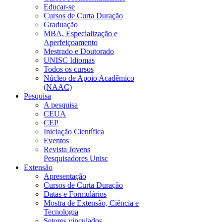
Educar-se
Cursos de Curta Duração
Graduação
MBA, Especialização e
Aperfeiçoamento
Mestrado e Doutorado
UNISC Idiomas
Todos os cursos
Núcleo de Apoio Acadêmico
(NAAC)
Pesquisa
A pesquisa
CEUA
CEP
Iniciação Científica
Eventos
Revista Jovens
Pesquisadores Unisc
Extensão
Apresentação
Cursos de Curta Duração
Datas e Formulários
Mostra de Extensão, Ciência e
Tecnologia
Setores vinculados