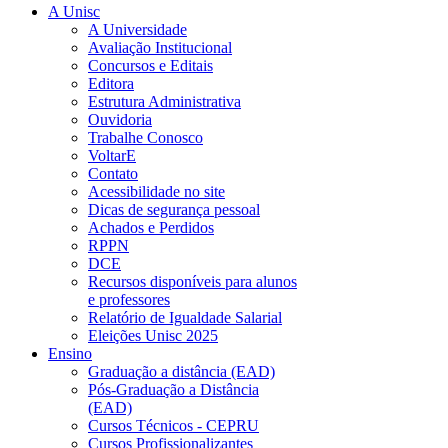
A Unisc
A Universidade
Avaliação Institucional
Concursos e Editais
Editora
Estrutura Administrativa
Ouvidoria
Trabalhe Conosco
VoltarE
Contato
Acessibilidade no site
Dicas de segurança pessoal
Achados e Perdidos
RPPN
DCE
Recursos disponíveis para alunos
e professores
Relatório de Igualdade Salarial
Eleições Unisc 2025
Ensino
Graduação a distância (EAD)
Pós-Graduação a Distância
(EAD)
Cursos Técnicos - CEPRU
Cursos Profissionalizantes