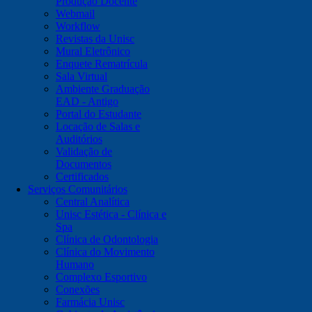
Produção Docente
Webmail
Workflow
Revistas da Unisc
Mural Eletrônico
Enquete Rematrícula
Sala Virtual
Ambiente Graduação
EAD - Antigo
Portal do Estudante
Locação de Salas e
Auditórios
Validação de
Documentos
Certificados
Serviços Comunitários
Central Analítica
Unisc Estética - Clínica e
Spa
Clínica de Odontologia
Clínica do Movimento
Humano
Complexo Esportivo
Conexões
Farmácia Unisc