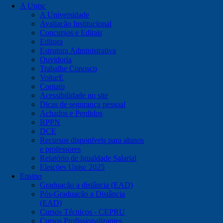
A Unisc
A Universidade
Avaliação Institucional
Concursos e Editais
Editora
Estrutura Administrativa
Ouvidoria
Trabalhe Conosco
VoltarE
Contato
Acessibilidade no site
Dicas de segurança pessoal
Achados e Perdidos
RPPN
DCE
Recursos disponíveis para alunos
e professores
Relatório de Igualdade Salarial
Eleições Unisc 2025
Ensino
Graduação a distância (EAD)
Pós-Graduação a Distância
(EAD)
Cursos Técnicos - CEPRU
Cursos Profissionalizantes