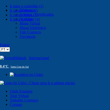
Ir para o conteúdo (1)
Biblioteca
Ir para o menu (2)
Eventos / Certificados
Ir para a busca (3)
Notícias
Ir para o rodapé (4)
Mapa Virtual
Mural Eletrônico
Fale Conosco
Ouvidoria
Entrar
Acessibilidade
Internacional
8.4°C
Santa Cruz do Sul
Onde Estamos
Tour Virtual
Trabalhe Conosco
Contato