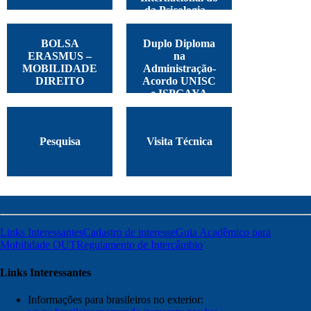
da Psicologia –
Argentina, 2025
BOLSA
Duplo Diploma
ERASMUS –
na
MOBILIDADE
Administração-
DIREITO
Acordo UNISC
e ISPGAYA
Pesquisa
Visita Técnica
Links Interessantes
Cadastro de interesse
Guia Acadêmico para
Mobilidade OUT
Regulamento de Intercâmbio
Links Interessantes
Informações para brasileiros no exterior: