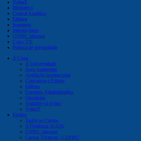
VoltarE
Biblioteca
Central Analítica
Editora
Imprensa
Internacional
UNISC Idiomas
Unisc TV
Política de privacidade
A Unisc
A Universidade
Área Ambiental
Avaliação Institucional
Concursos e Editais
Editora
Estrutura Administrativa
Ouvidoria
Trabalhe na Unisc
VoltarE
Ensino
Todos os Cursos
A Distância (EAD)
UNISC Idiomas
Cursos Técnicos - CEPRU