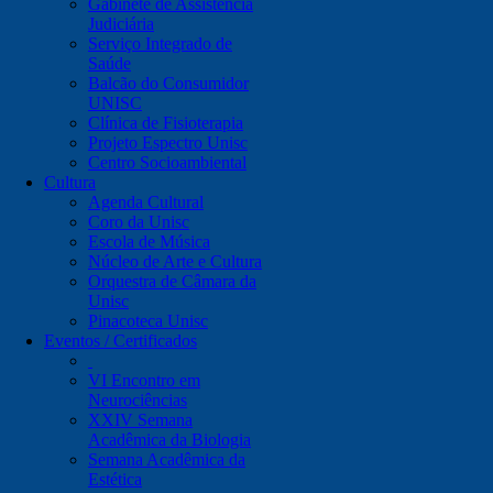
Gabinete de Assistência
Judiciária
Serviço Integrado de
Saúde
Balcão do Consumidor
UNISC
Clínica de Fisioterapia
Projeto Espectro Unisc
Centro Socioambiental
Cultura
Agenda Cultural
Coro da Unisc
Escola de Música
Núcleo de Arte e Cultura
Orquestra de Câmara da
Unisc
Pinacoteca Unisc
Eventos / Certificados
VI Encontro em
Neurociências
XXIV Semana
Acadêmica da Biologia
Semana Acadêmica da
Estética