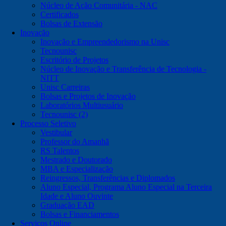
Núcleo de Ação Comunitária - NAC
Certificados
Bolsas de Extensão
Inovação
Inovação e Empreendedorismo na Unisc
Tecnounisc
Escritório de Projetos
Núcleo de Inovação e Transferência de Tecnologia -
NITT
Unisc Carreiras
Bolsas e Projetos de Inovação
Laboratórios Multiusuário
Tecnounisc (2)
Processo Seletivo
Vestibular
Professor do Amanhã
RS Talentos
Mestrado e Doutorado
MBA e Especialização
Reingressos, Transferências e Diplomados
Aluno Especial, Programa Aluno Especial na Terceira
Idade e Aluno Ouvinte
Graduação EAD
Bolsas e Financiamentos
Serviços Online