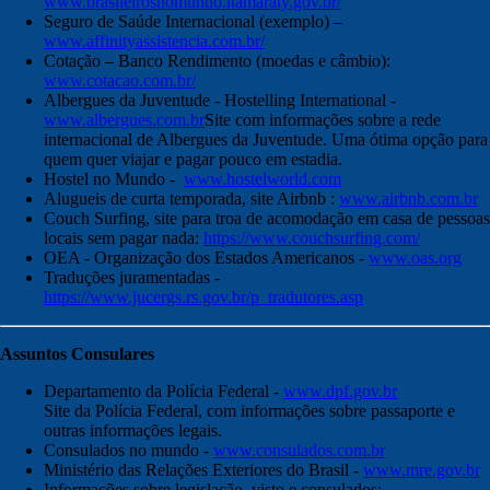
www.brasileirosnomundo.itamaraty.gov.br/
Seguro de Saúde Internacional (exemplo) –
www.affinityassistencia.com.br/
Cotação – Banco Rendimento (moedas e câmbio):
www.cotacao.com.br/
Albergues da Juventude - Hostelling International -
www.albergues.com.br
Site com informações sobre a rede
internacional de Albergues da Juventude. Uma ótima opção para
quem quer viajar e pagar pouco em estadia.
Hostel no Mundo -
www.hostelworld.com
Alugueis de curta temporada, site Airbnb :
www.airbnb.com.br
Couch Surfing, site para troa de acomodação em casa de pessoas
locais sem pagar nada:
https://www.couchsurfing.com/
OEA - Organização dos Estados Americanos -
www.oas.org
Traduções juramentadas -
https://www.jucergs.rs.gov.br/p_tradutores.asp
Assuntos Consulares
Departamento da Polícia Federal -
www.dpf.gov.br
Site da Polícia Federal, com informações sobre passaporte e
outras informações legais.
Consulados no mundo -
www.consulados.com.br
Ministério das Relações Exteriores do Brasil -
www.mre.gov.br
Informações sobre legislação, visto e consulados: