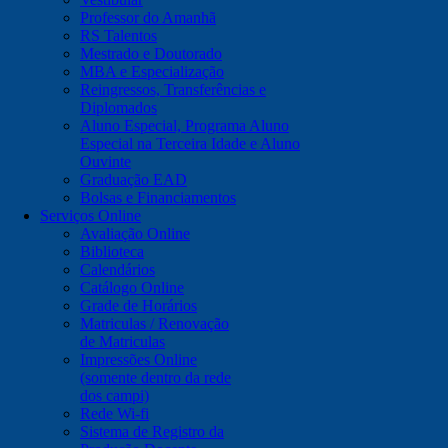
Professor do Amanhã
RS Talentos
Mestrado e Doutorado
MBA e Especialização
Reingressos, Transferências e
Diplomados
Aluno Especial, Programa Aluno
Especial na Terceira Idade e Aluno
Ouvinte
Graduação EAD
Bolsas e Financiamentos
Serviços Online
Avaliação Online
Biblioteca
Calendários
Catálogo Online
Grade de Horários
Matriculas / Renovação
de Matriculas
Impressões Online
(somente dentro da rede
dos campi)
Rede Wi-fi
Sistema de Registro da