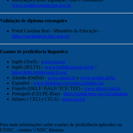
www.portalconsular.mre.gov.br
Validação de diploma estrangeiro
Portal Carolina Bori - Ministério da Educação -
https://carolinabori.mec.gov.br/
Exames de proficiência linguística
Inglês (Toefl) -
www.ets.org
Inglês (IELTS) –
www.britishcouncil.org.br
/
https://ielts.britishcouncil.org/
Alemão (OnDaf) -
www.ondaf.de
e
www.goethe.de/br
Espanhol -
www.diplomas.cervantes.es/index.jsp
Francês (DELF/ DALF/ TCF/ TEF) -
www.afpoa.com.br
Português (CELPE-Bras) -
https://portal.inep.gov.br/celpebras
Italiano ( CELI e CELS) -
www.cvcl.it
Para mais informações sobre exames de proficiência aplicados na
UNISC, contatar UNISC Idiomas.