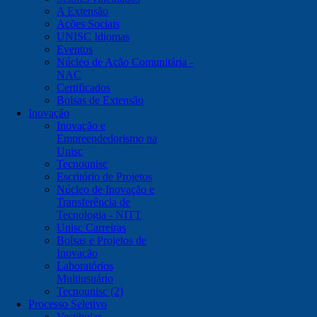
A Extensão
Ações Sociais
UNISC Idiomas
Eventos
Núcleo de Ação Comunitária -
NAC
Certificados
Bolsas de Extensão
Inovação
Inovação e
Empreendedorismo na
Unisc
Tecnounisc
Escritório de Projetos
Núcleo de Inovação e
Transferência de
Tecnologia - NITT
Unisc Carreiras
Bolsas e Projetos de
Inovação
Laboratórios
Multiusuário
Tecnounisc (2)
Processo Seletivo
Vestibular