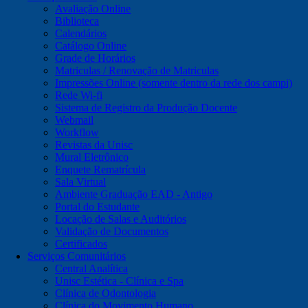
Avaliação Online
Biblioteca
Calendários
Catálogo Online
Grade de Horários
Matriculas / Renovação de Matriculas
Impressões Online (somente dentro da rede dos campi)
Rede Wi-fi
Sistema de Registro da Produção Docente
Webmail
Workflow
Revistas da Unisc
Mural Eletrônico
Enquete Rematrícula
Sala Virtual
Ambiente Graduação EAD - Antigo
Portal do Estudante
Locação de Salas e Auditórios
Validação de Documentos
Certificados
Serviços Comunitários
Central Analítica
Unisc Estética - Clínica e Spa
Clínica de Odontologia
Clínica do Movimento Humano