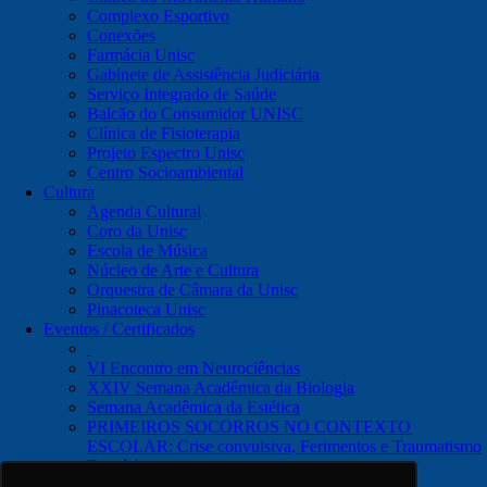
Complexo Esportivo
Conexões
Farmácia Unisc
Gabinete de Assistência Judiciária
Serviço Integrado de Saúde
Balcão do Consumidor UNISC
Clínica de Fisioterapia
Projeto Espectro Unisc
Centro Socioambiental
Cultura
Agenda Cultural
Coro da Unisc
Escola de Música
Núcleo de Arte e Cultura
Orquestra de Câmara da Unisc
Pinacoteca Unisc
Eventos / Certificados
VI Encontro em Neurociências
XXIV Semana Acadêmica da Biologia
Semana Acadêmica da Estética
PRIMEIROS SOCORROS NO CONTEXTO
ESCOLAR: Crise convulsiva, Ferimentos e Traumatismo
Dentário
Notícias