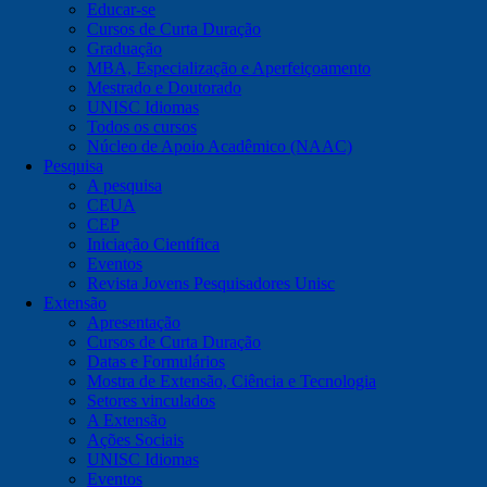
Educar-se
Cursos de Curta Duração
Graduação
MBA, Especialização e Aperfeiçoamento
Mestrado e Doutorado
UNISC Idiomas
Todos os cursos
Núcleo de Apoio Acadêmico (NAAC)
Pesquisa
A pesquisa
CEUA
CEP
Iniciação Científica
Eventos
Revista Jovens Pesquisadores Unisc
Extensão
Apresentação
Cursos de Curta Duração
Datas e Formulários
Mostra de Extensão, Ciência e Tecnologia
Setores vinculados
A Extensão
Ações Sociais
UNISC Idiomas
Eventos