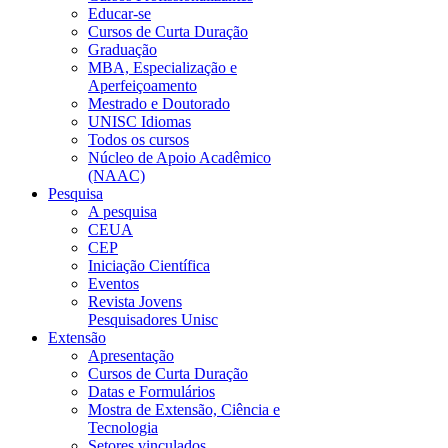
Educar-se
Cursos de Curta Duração
Graduação
MBA, Especialização e
Aperfeiçoamento
Mestrado e Doutorado
UNISC Idiomas
Todos os cursos
Núcleo de Apoio Acadêmico
(NAAC)
Pesquisa
A pesquisa
CEUA
CEP
Iniciação Científica
Eventos
Revista Jovens
Pesquisadores Unisc
Extensão
Apresentação
Cursos de Curta Duração
Datas e Formulários
Mostra de Extensão, Ciência e
Tecnologia
Setores vinculados