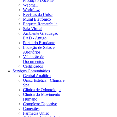
Produção Docente
Webmail
Workflow
Revistas da Unisc
Mural Eletrônico
Enquete Rematrícula
Sala Virtual
Ambiente Graduação
EAD - Antigo
Portal do Estudante
Locação de Salas e
Auditórios
Validação de
Documentos
Certificados
Serviços Comunitários
Central Analítica
Unisc Estética - Clínica e
Spa
Clínica de Odontologia
Clínica do Movimento
Humano
Complexo Esportivo
Conexões
Farmácia Unisc