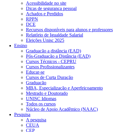
Acessibilidade no site
Dicas de segurança pessoal
Achados e Perdidos
RPPN
DCE
Recursos disponíveis para alunos e professores
Relatório de Igualdade Salarial
Eleições Unisc 2025
Ensino
Graduação a distância (EAD)
Pós-Graduação a Distância (EAD)
Cursos Técnicos - CEPRU
Cursos Profissionalizantes
Educar-se
Cursos de Curta Duração
Graduação
MBA, Especialização e Aperfeiçoamento
Mestrado e Doutorado
UNISC Idiomas
Todos os cursos
Núcleo de Apoio Acadêmico (NAAC)
Pesquisa
A pesquisa
CEUA
CEP