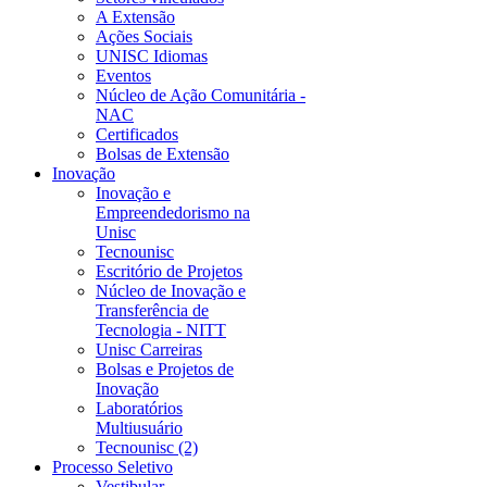
A Extensão
Ações Sociais
UNISC Idiomas
Eventos
Núcleo de Ação Comunitária -
NAC
Certificados
Bolsas de Extensão
Inovação
Inovação e
Empreendedorismo na
Unisc
Tecnounisc
Escritório de Projetos
Núcleo de Inovação e
Transferência de
Tecnologia - NITT
Unisc Carreiras
Bolsas e Projetos de
Inovação
Laboratórios
Multiusuário
Tecnounisc (2)
Processo Seletivo
Vestibular