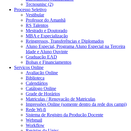
Tecnounisc (2)
Processo Seletivo
Vestibular
Professor do Amanhã
RS Talentos
Mestrado e Doutorado
MBA e Especialização
Reingressos, Transferências e Diplomados
Aluno Especial, Programa Aluno Especial na Terceira
Idade e Aluno Ouvinte
Graduação EAD
Bolsas e Financiamentos
Serviços Online
Avaliação Online
Biblioteca
Calendários
Catálogo Online
Grade de Horários
Matriculas / Renovação de Matriculas
Impressões Online (somente dentro da rede dos campi)
Rede Wi-fi
Sistema de Registro da Produção Docente
Webmail
Workflow
Revistas da Unisc