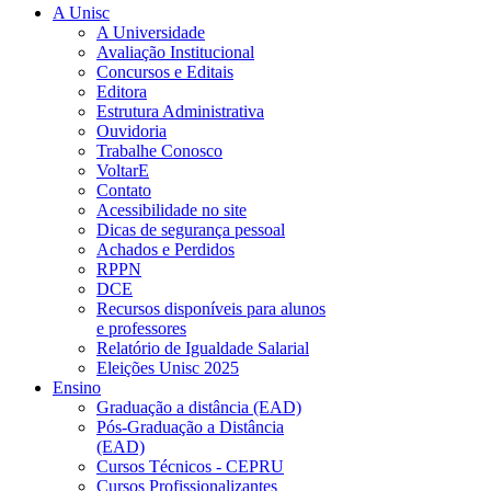
A Unisc
A Universidade
Avaliação Institucional
Concursos e Editais
Editora
Estrutura Administrativa
Ouvidoria
Trabalhe Conosco
VoltarE
Contato
Acessibilidade no site
Dicas de segurança pessoal
Achados e Perdidos
RPPN
DCE
Recursos disponíveis para alunos
e professores
Relatório de Igualdade Salarial
Eleições Unisc 2025
Ensino
Graduação a distância (EAD)
Pós-Graduação a Distância
(EAD)
Cursos Técnicos - CEPRU
Cursos Profissionalizantes