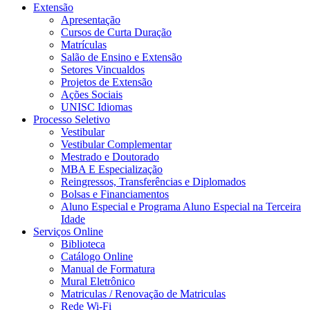
Extensão
Apresentação
Cursos de Curta Duração
Matrículas
Salão de Ensino e Extensão
Setores Vincualdos
Projetos de Extensão
Ações Sociais
UNISC Idiomas
Processo Seletivo
Vestibular
Vestibular Complementar
Mestrado e Doutorado
MBA E Especialização
Reingressos, Transferências e Diplomados
Bolsas e Financiamentos
Aluno Especial e Programa Aluno Especial na Terceira
Idade
Serviços Online
Biblioteca
Catálogo Online
Manual de Formatura
Mural Eletrônico
Matriculas / Renovação de Matriculas
Rede Wi-Fi