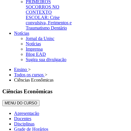
PRIMEIROS
SOCORROS NO
CONTEXTO
ESCOLAR: Crise
convulsiva, Ferimentos e
Traumatismo Dentário
Notícias
Jornal da Unisc
Notícias
Imprensa
Blog EAD
Sugira sua divulgação
Ensino
>
Todos os cursos
>
Ciências Econômicas
Ciências Econômicas
MENU DO CURSO
Apresentação
Docentes
Disciplinas
Grade de Horários