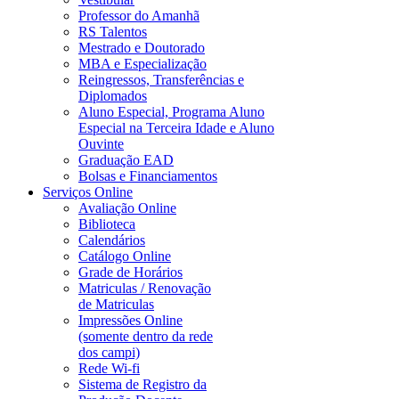
Professor do Amanhã
RS Talentos
Mestrado e Doutorado
MBA e Especialização
Reingressos, Transferências e
Diplomados
Aluno Especial, Programa Aluno
Especial na Terceira Idade e Aluno
Ouvinte
Graduação EAD
Bolsas e Financiamentos
Serviços Online
Avaliação Online
Biblioteca
Calendários
Catálogo Online
Grade de Horários
Matriculas / Renovação
de Matriculas
Impressões Online
(somente dentro da rede
dos campi)
Rede Wi-fi
Sistema de Registro da