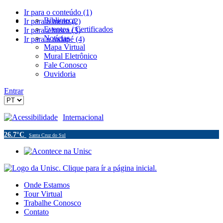
Ir para o conteúdo (1)
Biblioteca
Ir para o menu (2)
Eventos / Certificados
Ir para a busca (3)
Notícias
Ir para o rodapé (4)
Mapa Virtual
Mural Eletrônico
Fale Conosco
Ouvidoria
Entrar
Acessibilidade
Internacional
26.7°C
Santa Cruz do Sul
Onde Estamos
Tour Virtual
Trabalhe Conosco
Contato