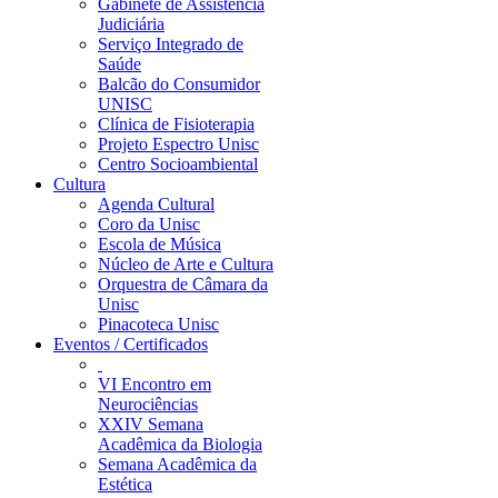
Gabinete de Assistência
Judiciária
Serviço Integrado de
Saúde
Balcão do Consumidor
UNISC
Clínica de Fisioterapia
Projeto Espectro Unisc
Centro Socioambiental
Cultura
Agenda Cultural
Coro da Unisc
Escola de Música
Núcleo de Arte e Cultura
Orquestra de Câmara da
Unisc
Pinacoteca Unisc
Eventos / Certificados
VI Encontro em
Neurociências
XXIV Semana
Acadêmica da Biologia
Semana Acadêmica da
Estética