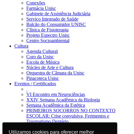
Conexões
Farmácia Unisc
Gabinete de Assistência Judiciária
Serviço Integrado de Saúde
Balcão do Consumidor UNISC
Clínica de Fisioterapia
Projeto Espectro Unisc
Centro Socioambiental
Cultura
Agenda Cultural
Coro da Unisc
Escola de Música
Núcleo de Arte e Cultura
Orquestra de Câmara da Unisc
Pinacoteca Unisc
Eventos / Certificados
VI Encontro em Neurociências
XXIV Semana Acadêmica da Biologia
Semana Acadêmica da Estética
PRIMEIROS SOCORROS NO CONTEXTO
ESCOLAR: Crise convulsiva, Ferimentos e
Traumatismo Dentário
Notícias
Utilizamos cookies para oferecer melhor
Utilizamos cookies para oferecer melhor
Jornal da Unisc