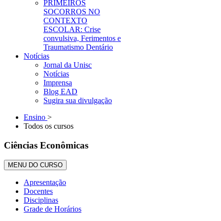
PRIMEIROS
SOCORROS NO
CONTEXTO
ESCOLAR: Crise
convulsiva, Ferimentos e
Traumatismo Dentário
Notícias
Jornal da Unisc
Notícias
Imprensa
Blog EAD
Sugira sua divulgação
Ensino
>
Todos os cursos
Ciências Econômicas
MENU DO CURSO
Apresentação
Docentes
Disciplinas
Grade de Horários