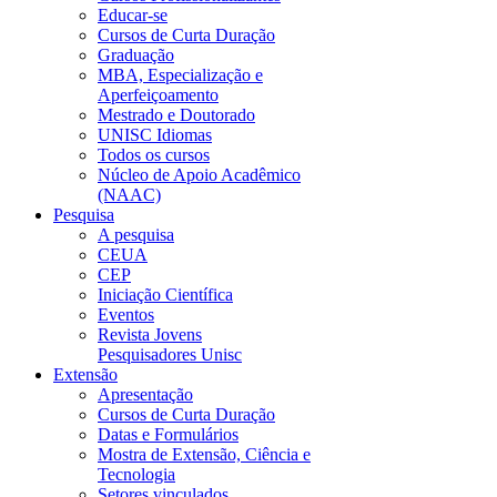
Educar-se
Cursos de Curta Duração
Graduação
MBA, Especialização e
Aperfeiçoamento
Mestrado e Doutorado
UNISC Idiomas
Todos os cursos
Núcleo de Apoio Acadêmico
(NAAC)
Pesquisa
A pesquisa
CEUA
CEP
Iniciação Científica
Eventos
Revista Jovens
Pesquisadores Unisc
Extensão
Apresentação
Cursos de Curta Duração
Datas e Formulários
Mostra de Extensão, Ciência e
Tecnologia
Setores vinculados