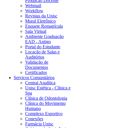
Produção Docente
Webmail
Workflow
Revistas da Unisc
Mural Eletrônico
Enquete Rematrícula
Sala Virtual
Ambiente Graduação
EAD - Antigo
Portal do Estudante
Locação de Salas e
Auditórios
Validação de
Documentos
Certificados
Serviços Comunitários
Central Analítica
Unisc Estética - Clínica e
Spa
Clínica de Odontologia
Clínica do Movimento
Humano
Complexo Esportivo
Conexões
Farmácia Unisc