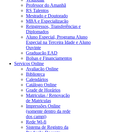
Professor do Amanhã
RS Talentos
Mestrado e Doutorado
MBA e Especialização
Reingressos, Transferências e
Diplomados
Aluno Especial, Programa Aluno
Especial na Terceira Idade e Aluno
Ouvinte
Graduação EAD
Bolsas e Financiamentos
Serviços Online
Avaliação Online
Biblioteca
Calendários
Catálogo Online
Grade de Horários
Matriculas / Renovação
de Matriculas
Impressões Online
(somente dentro da rede
dos campi)
Rede Wi-fi
Sistema de Registro da