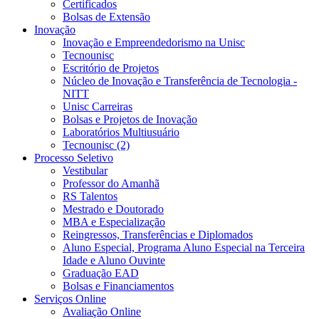
Certificados
Bolsas de Extensão
Inovação
Inovação e Empreendedorismo na Unisc
Tecnounisc
Escritório de Projetos
Núcleo de Inovação e Transferência de Tecnologia -
NITT
Unisc Carreiras
Bolsas e Projetos de Inovação
Laboratórios Multiusuário
Tecnounisc (2)
Processo Seletivo
Vestibular
Professor do Amanhã
RS Talentos
Mestrado e Doutorado
MBA e Especialização
Reingressos, Transferências e Diplomados
Aluno Especial, Programa Aluno Especial na Terceira
Idade e Aluno Ouvinte
Graduação EAD
Bolsas e Financiamentos
Serviços Online
Avaliação Online