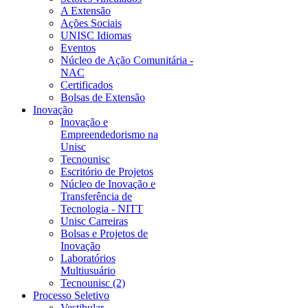
A Extensão
Ações Sociais
UNISC Idiomas
Eventos
Núcleo de Ação Comunitária -
NAC
Certificados
Bolsas de Extensão
Inovação
Inovação e
Empreendedorismo na
Unisc
Tecnounisc
Escritório de Projetos
Núcleo de Inovação e
Transferência de
Tecnologia - NITT
Unisc Carreiras
Bolsas e Projetos de
Inovação
Laboratórios
Multiusuário
Tecnounisc (2)
Processo Seletivo
Vestibular