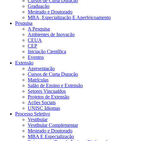
Cursos de Curta Duração
Graduação
Mestrado e Doutorado
MBA, Especialização E Aperfeiçoamento
Pesquisa
A Pesquisa
Ambientes de Inovação
CEUA
CEP
Iniciação Científica
Eventos
Extensão
Apresentação
Cursos de Curta Duração
Matrículas
Salão de Ensino e Extensão
Setores Vincualdos
Projetos de Extensão
Ações Sociais
UNISC Idiomas
Processo Seletivo
Vestibular
Vestibular Complementar
Mestrado e Doutorado
MBA E Especialização