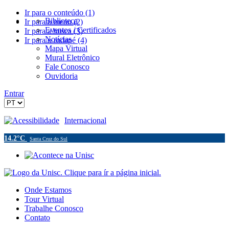
Ir para o conteúdo (1)
Biblioteca
Ir para o menu (2)
Eventos / Certificados
Ir para a busca (3)
Notícias
Ir para o rodapé (4)
Mapa Virtual
Mural Eletrônico
Fale Conosco
Ouvidoria
Entrar
Acessibilidade
Internacional
14.2°C
Santa Cruz do Sul
Onde Estamos
Tour Virtual
Trabalhe Conosco
Contato