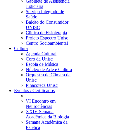
Gabinete de Assistência
Judiciária
Serviço Integrado de
Saúde
Balcão do Consumidor
UNISC
Clínica de Fisioterapia
Projeto Espectro Unisc
Centro Socioambiental
Cultura
Agenda Cultural
Coro da Unisc
Escola de Música
Núcleo de Arte e Cultura
Orquestra de Câmara da
Unisc
Pinacoteca Unisc
Eventos / Certificados
VI Encontro em
Neurociências
XXIV Semana
Acadêmica da Biologia
Semana Acadêmica da
Estética