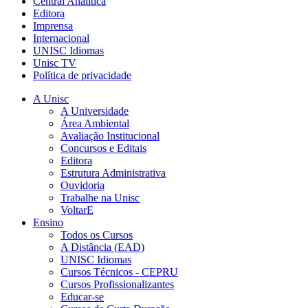
Central Analítica
Editora
Imprensa
Internacional
UNISC Idiomas
Unisc TV
Política de privacidade
A Unisc
A Universidade
Área Ambiental
Avaliação Institucional
Concursos e Editais
Editora
Estrutura Administrativa
Ouvidoria
Trabalhe na Unisc
VoltarE
Ensino
Todos os Cursos
A Distância (EAD)
UNISC Idiomas
Cursos Técnicos - CEPRU
Cursos Profissionalizantes
Educar-se