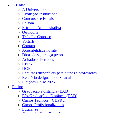
A Unisc
A Universidade
Avaliação Institucional
Concursos e Editais
Editora
Estrutura Administrativa
Ouvidoria
Trabalhe Conosco
VoltarE
Contato
Acessibilidade no site
Dicas de segurança pessoal
Achados e Perdidos
RPPN
DCE
Recursos disponíveis para alunos e professores
Relatório de Igualdade Salarial
Eleições Unisc 2025
Ensino
Graduação a distância (EAD)
Pós-Graduação a Distância (EAD)
Cursos Técnicos - CEPRU
Cursos Profissionalizantes
Educar-se