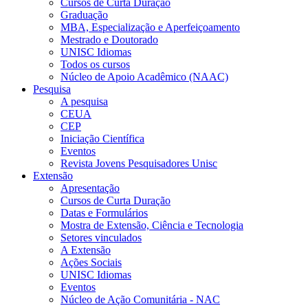
Cursos de Curta Duração
Graduação
MBA, Especialização e Aperfeiçoamento
Mestrado e Doutorado
UNISC Idiomas
Todos os cursos
Núcleo de Apoio Acadêmico (NAAC)
Pesquisa
A pesquisa
CEUA
CEP
Iniciação Científica
Eventos
Revista Jovens Pesquisadores Unisc
Extensão
Apresentação
Cursos de Curta Duração
Datas e Formulários
Mostra de Extensão, Ciência e Tecnologia
Setores vinculados
A Extensão
Ações Sociais
UNISC Idiomas
Eventos
Núcleo de Ação Comunitária - NAC