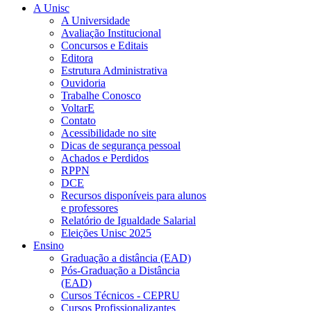
A Unisc
A Universidade
Avaliação Institucional
Concursos e Editais
Editora
Estrutura Administrativa
Ouvidoria
Trabalhe Conosco
VoltarE
Contato
Acessibilidade no site
Dicas de segurança pessoal
Achados e Perdidos
RPPN
DCE
Recursos disponíveis para alunos
e professores
Relatório de Igualdade Salarial
Eleições Unisc 2025
Ensino
Graduação a distância (EAD)
Pós-Graduação a Distância
(EAD)
Cursos Técnicos - CEPRU
Cursos Profissionalizantes