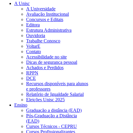
A Unisc
A Universidade
Avaliação Institucional
Concursos e Editais
Editora
Estrutura Administrativa
Ouvidoria
Trabalhe Conosco
VoltarE
Contato
Acessibilidade no site
Dicas de segurança pessoal
Achados e Perdidos
RPPN
DCE
Recursos disponíveis para alunos
e professores
Relatório de Igualdade Salarial
Eleições Unisc 2025
Ensino
Graduação a distância (EAD)
Pós-Graduação a Distância
(EAD)
Cursos Técnicos - CEPRU
Cursos Profissionalizantes