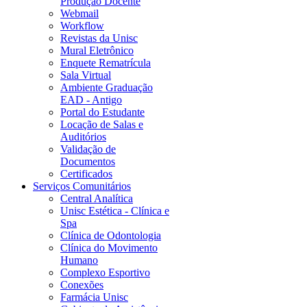
Produção Docente
Webmail
Workflow
Revistas da Unisc
Mural Eletrônico
Enquete Rematrícula
Sala Virtual
Ambiente Graduação
EAD - Antigo
Portal do Estudante
Locação de Salas e
Auditórios
Validação de
Documentos
Certificados
Serviços Comunitários
Central Analítica
Unisc Estética - Clínica e
Spa
Clínica de Odontologia
Clínica do Movimento
Humano
Complexo Esportivo
Conexões
Farmácia Unisc