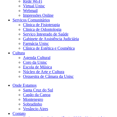
Rede Wi-Fi
Virtual Unisc
Webmail
Impressões Online
Serviços Comunitários
Clinica de Fisioterapia
Clinica de Odontologia
Serviço Integrado de Saúde
Gabinete de Assistência Judiciária
Farmácia Unisc
Clínica de Estética e Cosmética
Cultura
Agenda Cultural
Coro da Unisc
Escola de Música
Núcleo de Arte e Cultura
Orquestra de Câmara da Unisc
Onde Estamos
Santa Cruz do Sul
Capão da Canoa
Montenegro
Sobradinho
Venâncio Aires
Contato