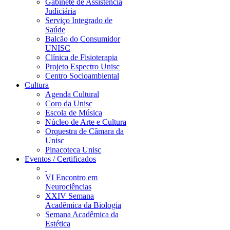
Gabinete de Assistência
Judiciária
Serviço Integrado de
Saúde
Balcão do Consumidor
UNISC
Clínica de Fisioterapia
Projeto Espectro Unisc
Centro Socioambiental
Cultura
Agenda Cultural
Coro da Unisc
Escola de Música
Núcleo de Arte e Cultura
Orquestra de Câmara da
Unisc
Pinacoteca Unisc
Eventos / Certificados
VI Encontro em
Neurociências
XXIV Semana
Acadêmica da Biologia
Semana Acadêmica da
Estética