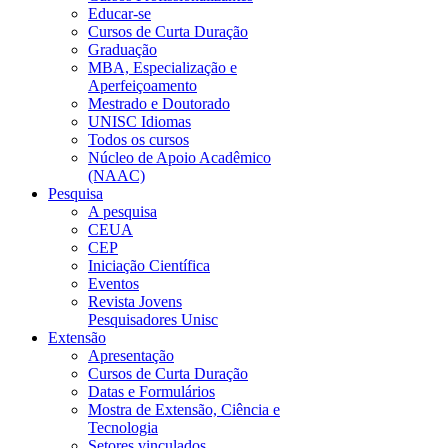
Educar-se
Cursos de Curta Duração
Graduação
MBA, Especialização e
Aperfeiçoamento
Mestrado e Doutorado
UNISC Idiomas
Todos os cursos
Núcleo de Apoio Acadêmico
(NAAC)
Pesquisa
A pesquisa
CEUA
CEP
Iniciação Científica
Eventos
Revista Jovens
Pesquisadores Unisc
Extensão
Apresentação
Cursos de Curta Duração
Datas e Formulários
Mostra de Extensão, Ciência e
Tecnologia
Setores vinculados