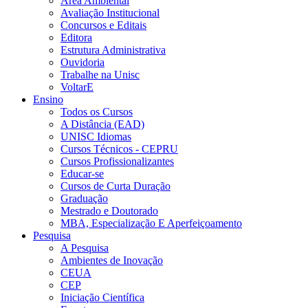
Área Ambiental
Avaliação Institucional
Concursos e Editais
Editora
Estrutura Administrativa
Ouvidoria
Trabalhe na Unisc
VoltarE
Ensino
Todos os Cursos
A Distância (EAD)
UNISC Idiomas
Cursos Técnicos - CEPRU
Cursos Profissionalizantes
Educar-se
Cursos de Curta Duração
Graduação
Mestrado e Doutorado
MBA, Especialização E Aperfeiçoamento
Pesquisa
A Pesquisa
Ambientes de Inovação
CEUA
CEP
Iniciação Científica