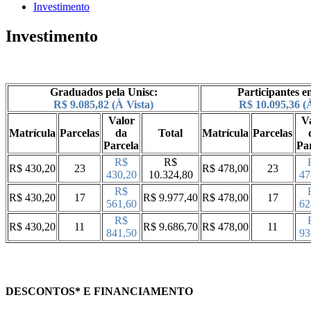
Investimento
Investimento
Graduados pela Unisc:
Participantes e
R$ 9.085,82 (À Vista)
R$ 10.095,36 (À
Valor
V
Matrícula
Parcelas
da
Total
Matrícula
Parcelas
Parcela
Pa
R$
R$
R$ 430,20
23
R$ 478,00
23
430,20
10.324,80
47
R$
R$ 430,20
17
R$ 9.977,40
R$ 478,00
17
561,60
62
R$
R$ 430,20
11
R$ 9.686,70
R$ 478,00
11
841,50
93
DESCONTOS* E FINANCIAMENTO