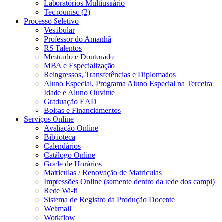
Laboratórios Multiusuário
Tecnounisc (2)
Processo Seletivo
Vestibular
Professor do Amanhã
RS Talentos
Mestrado e Doutorado
MBA e Especialização
Reingressos, Transferências e Diplomados
Aluno Especial, Programa Aluno Especial na Terceira
Idade e Aluno Ouvinte
Graduação EAD
Bolsas e Financiamentos
Serviços Online
Avaliação Online
Biblioteca
Calendários
Catálogo Online
Grade de Horários
Matriculas / Renovação de Matriculas
Impressões Online (somente dentro da rede dos campi)
Rede Wi-fi
Sistema de Registro da Produção Docente
Webmail
Workflow