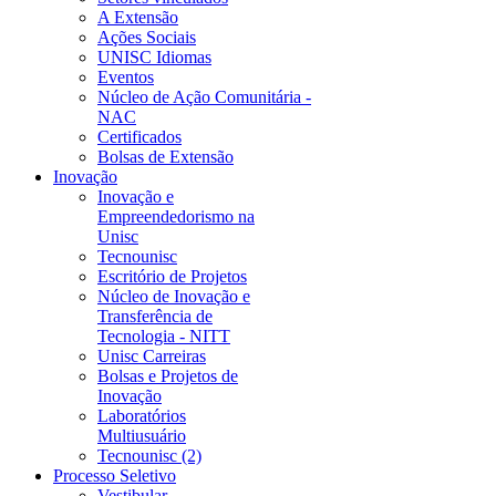
A Extensão
Ações Sociais
UNISC Idiomas
Eventos
Núcleo de Ação Comunitária -
NAC
Certificados
Bolsas de Extensão
Inovação
Inovação e
Empreendedorismo na
Unisc
Tecnounisc
Escritório de Projetos
Núcleo de Inovação e
Transferência de
Tecnologia - NITT
Unisc Carreiras
Bolsas e Projetos de
Inovação
Laboratórios
Multiusuário
Tecnounisc (2)
Processo Seletivo
Vestibular