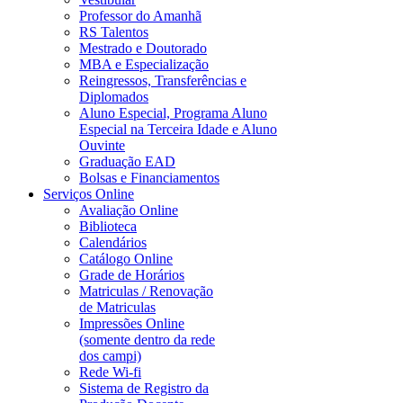
Professor do Amanhã
RS Talentos
Mestrado e Doutorado
MBA e Especialização
Reingressos, Transferências e
Diplomados
Aluno Especial, Programa Aluno
Especial na Terceira Idade e Aluno
Ouvinte
Graduação EAD
Bolsas e Financiamentos
Serviços Online
Avaliação Online
Biblioteca
Calendários
Catálogo Online
Grade de Horários
Matriculas / Renovação
de Matriculas
Impressões Online
(somente dentro da rede
dos campi)
Rede Wi-fi
Sistema de Registro da