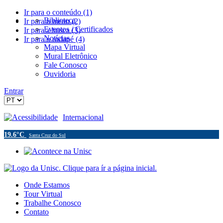
Ir para o conteúdo (1)
Biblioteca
Ir para o menu (2)
Eventos / Certificados
Ir para a busca (3)
Notícias
Ir para o rodapé (4)
Mapa Virtual
Mural Eletrônico
Fale Conosco
Ouvidoria
Entrar
Acessibilidade
Internacional
19.6°C
Santa Cruz do Sul
Onde Estamos
Tour Virtual
Trabalhe Conosco
Contato