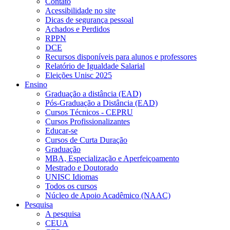
Contato
Acessibilidade no site
Dicas de segurança pessoal
Achados e Perdidos
RPPN
DCE
Recursos disponíveis para alunos e professores
Relatório de Igualdade Salarial
Eleições Unisc 2025
Ensino
Graduação a distância (EAD)
Pós-Graduação a Distância (EAD)
Cursos Técnicos - CEPRU
Cursos Profissionalizantes
Educar-se
Cursos de Curta Duração
Graduação
MBA, Especialização e Aperfeiçoamento
Mestrado e Doutorado
UNISC Idiomas
Todos os cursos
Núcleo de Apoio Acadêmico (NAAC)
Pesquisa
A pesquisa
CEUA