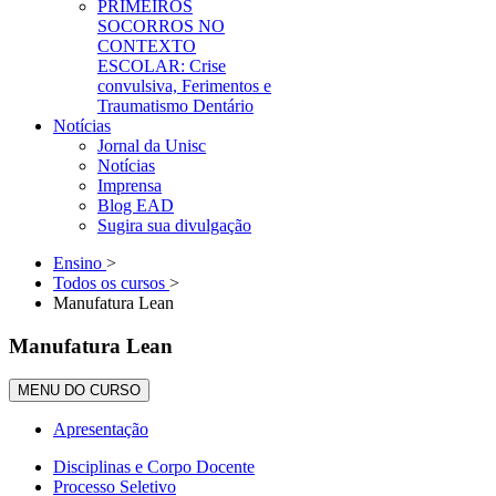
PRIMEIROS
SOCORROS NO
CONTEXTO
ESCOLAR: Crise
convulsiva, Ferimentos e
Traumatismo Dentário
Notícias
Jornal da Unisc
Notícias
Imprensa
Blog EAD
Sugira sua divulgação
Ensino
>
Todos os cursos
>
Manufatura Lean
Manufatura Lean
MENU DO CURSO
Apresentação
Disciplinas e Corpo Docente
Processo Seletivo