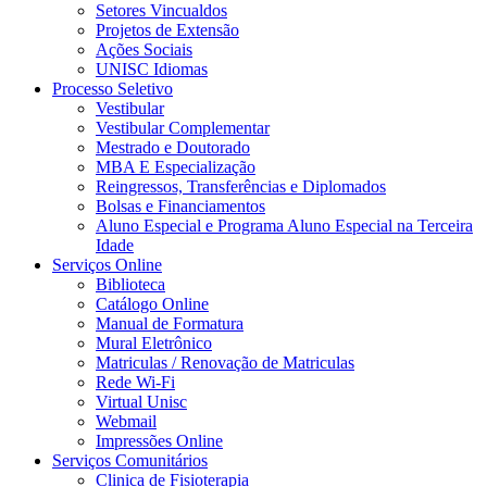
Setores Vincualdos
Projetos de Extensão
Ações Sociais
UNISC Idiomas
Processo Seletivo
Vestibular
Vestibular Complementar
Mestrado e Doutorado
MBA E Especialização
Reingressos, Transferências e Diplomados
Bolsas e Financiamentos
Aluno Especial e Programa Aluno Especial na Terceira
Idade
Serviços Online
Biblioteca
Catálogo Online
Manual de Formatura
Mural Eletrônico
Matriculas / Renovação de Matriculas
Rede Wi-Fi
Virtual Unisc
Webmail
Impressões Online
Serviços Comunitários
Clinica de Fisioterapia