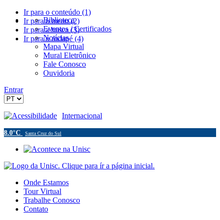
Ir para o conteúdo (1)
Biblioteca
Ir para o menu (2)
Eventos / Certificados
Ir para a busca (3)
Notícias
Ir para o rodapé (4)
Mapa Virtual
Mural Eletrônico
Fale Conosco
Ouvidoria
Entrar
Acessibilidade
Internacional
8.0°C
Santa Cruz do Sul
Onde Estamos
Tour Virtual
Trabalhe Conosco
Contato