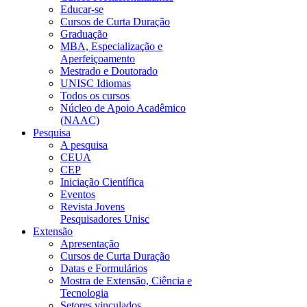
Educar-se
Cursos de Curta Duração
Graduação
MBA, Especialização e
Aperfeiçoamento
Mestrado e Doutorado
UNISC Idiomas
Todos os cursos
Núcleo de Apoio Acadêmico
(NAAC)
Pesquisa
A pesquisa
CEUA
CEP
Iniciação Científica
Eventos
Revista Jovens
Pesquisadores Unisc
Extensão
Apresentação
Cursos de Curta Duração
Datas e Formulários
Mostra de Extensão, Ciência e
Tecnologia
Setores vinculados