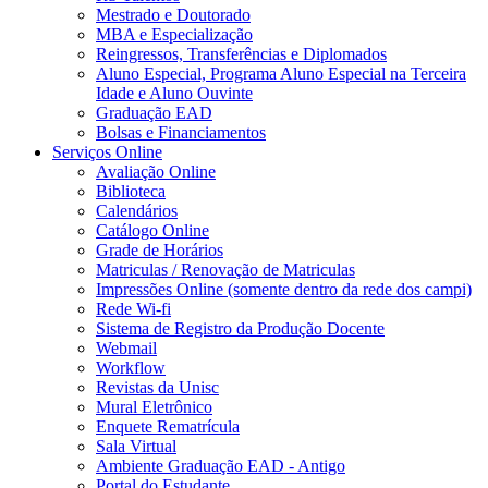
Mestrado e Doutorado
MBA e Especialização
Reingressos, Transferências e Diplomados
Aluno Especial, Programa Aluno Especial na Terceira
Idade e Aluno Ouvinte
Graduação EAD
Bolsas e Financiamentos
Serviços Online
Avaliação Online
Biblioteca
Calendários
Catálogo Online
Grade de Horários
Matriculas / Renovação de Matriculas
Impressões Online (somente dentro da rede dos campi)
Rede Wi-fi
Sistema de Registro da Produção Docente
Webmail
Workflow
Revistas da Unisc
Mural Eletrônico
Enquete Rematrícula
Sala Virtual
Ambiente Graduação EAD - Antigo
Portal do Estudante