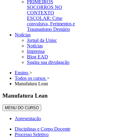
PRIMEIROS
SOCORROS NO
CONTEXTO
ESCOLAR: Crise
convulsiva, Ferimentos e
Traumatismo Dentário
Notícias
Jornal da Unisc
Notícias
Imprensa
Blog EAD
Sugira sua divulgação
Ensino
>
Todos os cursos
>
Manufatura Lean
Manufatura Lean
MENU DO CURSO
Apresentação
Disciplinas e Corpo Docente
Processo Seletivo