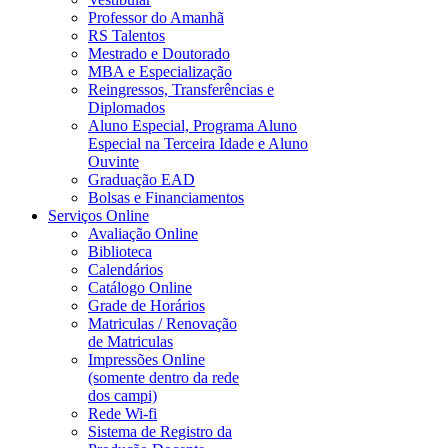
Professor do Amanhã
RS Talentos
Mestrado e Doutorado
MBA e Especialização
Reingressos, Transferências e
Diplomados
Aluno Especial, Programa Aluno
Especial na Terceira Idade e Aluno
Ouvinte
Graduação EAD
Bolsas e Financiamentos
Serviços Online
Avaliação Online
Biblioteca
Calendários
Catálogo Online
Grade de Horários
Matriculas / Renovação
de Matriculas
Impressões Online
(somente dentro da rede
dos campi)
Rede Wi-fi
Sistema de Registro da