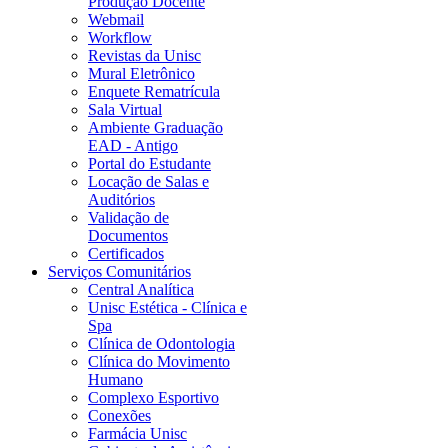
Produção Docente
Webmail
Workflow
Revistas da Unisc
Mural Eletrônico
Enquete Rematrícula
Sala Virtual
Ambiente Graduação
EAD - Antigo
Portal do Estudante
Locação de Salas e
Auditórios
Validação de
Documentos
Certificados
Serviços Comunitários
Central Analítica
Unisc Estética - Clínica e
Spa
Clínica de Odontologia
Clínica do Movimento
Humano
Complexo Esportivo
Conexões
Farmácia Unisc