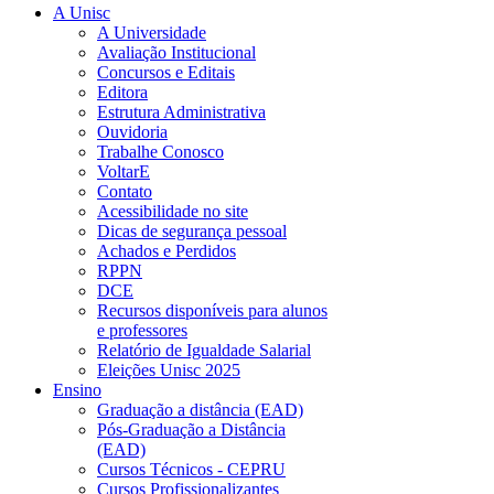
A Unisc
A Universidade
Avaliação Institucional
Concursos e Editais
Editora
Estrutura Administrativa
Ouvidoria
Trabalhe Conosco
VoltarE
Contato
Acessibilidade no site
Dicas de segurança pessoal
Achados e Perdidos
RPPN
DCE
Recursos disponíveis para alunos
e professores
Relatório de Igualdade Salarial
Eleições Unisc 2025
Ensino
Graduação a distância (EAD)
Pós-Graduação a Distância
(EAD)
Cursos Técnicos - CEPRU
Cursos Profissionalizantes