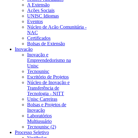
A Extensão
Ações Sociais
UNISC Idiomas
Eventos
Núcleo de Ação Comunitária -
NAC
Certificados
Bolsas de Extensão
Inovação
Inovação e
Empreendedorismo na
Unisc
Tecnounisc
Escritório de Projetos
Núcleo de Inovação e
Transferência de
Tecnologia - NITT
Unisc Carreiras
Bolsas e Projetos de
Inovação
Laboratórios
Multiusuário
Tecnounisc (2)
Processo Seletivo
Vestibular