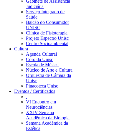
Gabinete de Assistência
Judiciária
Serviço Integrado de
Saúde
Balcão do Consumidor
UNISC
Clínica de Fisioterapia
Projeto Espectro Unisc
Centro Socioambiental
Cultura
Agenda Cultural
Coro da Unisc
Escola de Música
Núcleo de Arte e Cultura
Orquestra de Câmara da
Unisc
Pinacoteca Unisc
Eventos / Certificados
VI Encontro em
Neurociências
XXIV Semana
Acadêmica da Biologia
Semana Acadêmica da
Estética