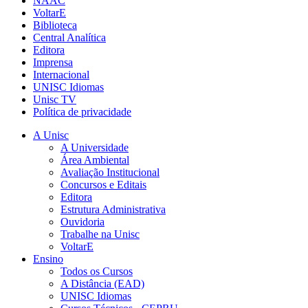
NAAC
VoltarE
Biblioteca
Central Analítica
Editora
Imprensa
Internacional
UNISC Idiomas
Unisc TV
Política de privacidade
A Unisc
A Universidade
Área Ambiental
Avaliação Institucional
Concursos e Editais
Editora
Estrutura Administrativa
Ouvidoria
Trabalhe na Unisc
VoltarE
Ensino
Todos os Cursos
A Distância (EAD)
UNISC Idiomas