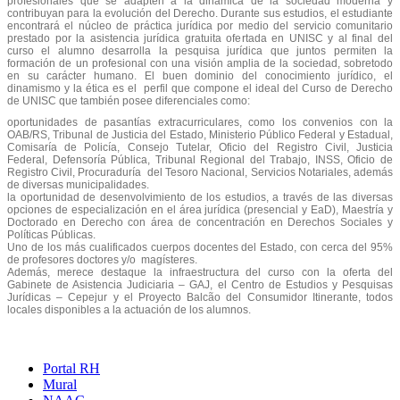
profesionales que se adapten a la dinámica de la sociedad moderna y
contribuyan para la evolución del Derecho. Durante sus estudios, el estudiante
encontrará el núcleo de práctica jurídica por medio del servicio comunitario
prestado por la asistencia jurídica gratuita ofertada en UNISC y al final del
curso el alumno desarrolla la pesquisa jurídica que juntos permiten la
formación de un profesional con una visión amplia de la sociedad, sobretodo
en su carácter humano. El buen dominio del conocimiento jurídico, el
dinamismo y la ética es el perfil que compone el ideal del Curso de Derecho
de UNISC que también posee diferenciales como:
oportunidades de pasantías extracurriculares, como los convenios con la
OAB/RS, Tribunal de Justicia del Estado, Ministerio Público Federal y Estadual,
Comisaría de Policía, Consejo Tutelar, Oficio del Registro Civil, Justicia
Federal, Defensoría Pública, Tribunal Regional del Trabajo, INSS, Oficio de
Registro Civil, Procuraduría del Tesoro Nacional, Servicios Notariales, además
de diversas municipalidades.
la oportunidad de desenvolvimiento de los estudios, a través de las diversas
opciones de especialización en el área jurídica (presencial y EaD), Maestría y
Doctorado en Derecho con área de concentración en Derechos Sociales y
Políticas Públicas.
Uno de los más cualificados cuerpos docentes del Estado, con cerca del 95%
de profesores doctores y/o magísteres.
Además, merece destaque la infraestructura del curso con la oferta del
Gabinete de Asistencia Judiciaria – GAJ, el Centro de Estudios y Pesquisas
Jurídicas – Cepejur y el Proyecto Balcão del Consumidor Itinerante, todos
locales disponibles a la actuación de los alumnos.
Portal RH
Mural