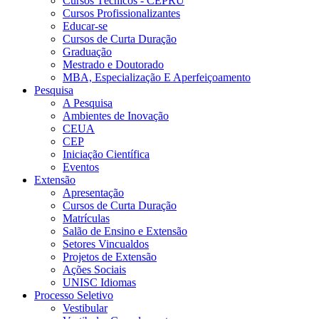
Cursos Técnicos - CEPRU
Cursos Profissionalizantes
Educar-se
Cursos de Curta Duração
Graduação
Mestrado e Doutorado
MBA, Especialização E Aperfeiçoamento
Pesquisa
A Pesquisa
Ambientes de Inovação
CEUA
CEP
Iniciação Científica
Eventos
Extensão
Apresentação
Cursos de Curta Duração
Matrículas
Salão de Ensino e Extensão
Setores Vincualdos
Projetos de Extensão
Ações Sociais
UNISC Idiomas
Processo Seletivo
Vestibular