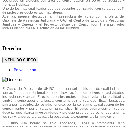
Doctorado en Derecho con área de concentración en Derechos Sociales y
Políticas Públicas.
Uno de los más cualificados cuerpos docentes del Estado, con cerca del 95%
de profesores doctores y/o magísteres.
Además, merece destaque la infraestructura del curso con la oferta del
Gabinete de Asistencia Judiciaria – GAJ, el Centro de Estudios y Pesquisas
Jurídicas – Cepejur y el Proyecto Balcão del Consumidor Itinerante, todos
locales disponibles a la actuación de los alumnos.
Derecho
MENU DO CURSO
Presentación
El Curso de Derecho de UNISC tiene una sólida historia de cualidad en la
formación de profesionales, que hoy actúan en diversas actividades,
instituciones y áreas. El éxito de estos profesionales revela esta cualidad y,
también, comprueba una busca constante por la cualidad. Esta búsqueda
prima por la solidez del estudio jurídico, por la constante actualización de los
conocimientos y por el carácter humanístico. El curso cuenta con un cuerpo
docente que abarca investigadores y profesionales del derecho, que alían la
técnica y la teoría, la práctica y la pesquisa, la experiencia y la innovación.
El Curso visa formar no sólo abogados, jueces y promotores, sino