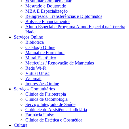
Vestibular Complementar
Mestrado e Doutorado
MBA E Especialização
Reingressos, Transferências e Diplomados
Bolsas e Financiamentos
Aluno Especial e Programa Aluno Especial na Terceira
Idade
Serviços Online
Biblioteca
Catálogo Online
Manual de Formatura
Mural Eletrônico
Matriculas / Renovação de Matriculas
Rede Wi-Fi
Virtual Unisc
Webmail
Impressões Online
Serviços Comunitários
Clinica de Fisioterapia
Clinica de Odontologia
Serviço Integrado de Saúde
Gabinete de Assistência Judiciária
Farmácia Unisc
Clínica de Estética e Cosmética
Cultura