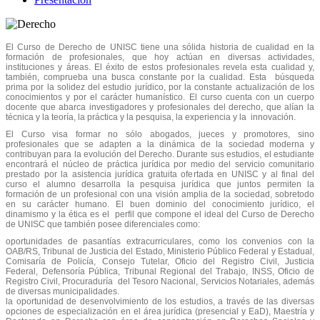
El Curso de Derecho de UNISC tiene una sólida historia de cualidad en la
formación de profesionales, que hoy actúan en diversas actividades,
instituciones y áreas. El éxito de estos profesionales revela esta cualidad y,
también, comprueba una busca constante por la cualidad. Esta búsqueda
prima por la solidez del estudio jurídico, por la constante actualización de los
conocimientos y por el carácter humanístico. El curso cuenta con un cuerpo
docente que abarca investigadores y profesionales del derecho, que alían la
técnica y la teoría, la práctica y la pesquisa, la experiencia y la innovación.
El Curso visa formar no sólo abogados, jueces y promotores, sino
profesionales que se adapten a la dinámica de la sociedad moderna y
contribuyan para la evolución del Derecho. Durante sus estudios, el estudiante
encontrará el núcleo de práctica jurídica por medio del servicio comunitario
prestado por la asistencia jurídica gratuita ofertada en UNISC y al final del
curso el alumno desarrolla la pesquisa jurídica que juntos permiten la
formación de un profesional con una visión amplia de la sociedad, sobretodo
en su carácter humano. El buen dominio del conocimiento jurídico, el
dinamismo y la ética es el perfil que compone el ideal del Curso de Derecho
de UNISC que también posee diferenciales como:
oportunidades de pasantías extracurriculares, como los convenios con la
OAB/RS, Tribunal de Justicia del Estado, Ministerio Público Federal y Estadual,
Comisaría de Policía, Consejo Tutelar, Oficio del Registro Civil, Justicia
Federal, Defensoría Pública, Tribunal Regional del Trabajo, INSS, Oficio de
Registro Civil, Procuraduría del Tesoro Nacional, Servicios Notariales, además
de diversas municipalidades.
la oportunidad de desenvolvimiento de los estudios, a través de las diversas
opciones de especialización en el área jurídica (presencial y EaD), Maestría y