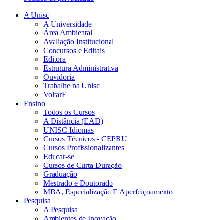
A Unisc
A Universidade
Área Ambiental
Avaliação Institucional
Concursos e Editais
Editora
Estrutura Administrativa
Ouvidoria
Trabalhe na Unisc
VoltarE
Ensino
Todos os Cursos
A Distância (EAD)
UNISC Idiomas
Cursos Técnicos - CEPRU
Cursos Profissionalizantes
Educar-se
Cursos de Curta Duração
Graduação
Mestrado e Doutorado
MBA, Especialização E Aperfeiçoamento
Pesquisa
A Pesquisa
Ambientes de Inovação