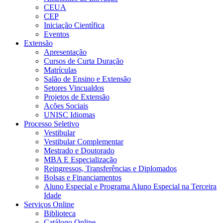
CEUA
CEP
Iniciação Científica
Eventos
Extensão
Apresentação
Cursos de Curta Duração
Matrículas
Salão de Ensino e Extensão
Setores Vincualdos
Projetos de Extensão
Ações Sociais
UNISC Idiomas
Processo Seletivo
Vestibular
Vestibular Complementar
Mestrado e Doutorado
MBA E Especialização
Reingressos, Transferências e Diplomados
Bolsas e Financiamentos
Aluno Especial e Programa Aluno Especial na Terceira
Idade
Serviços Online
Biblioteca
Catálogo Online