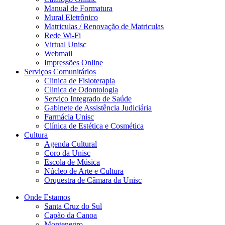
Manual de Formatura
Mural Eletrônico
Matriculas / Renovação de Matriculas
Rede Wi-Fi
Virtual Unisc
Webmail
Impressões Online
Serviços Comunitários
Clinica de Fisioterapia
Clinica de Odontologia
Serviço Integrado de Saúde
Gabinete de Assistência Judiciária
Farmácia Unisc
Clínica de Estética e Cosmética
Cultura
Agenda Cultural
Coro da Unisc
Escola de Música
Núcleo de Arte e Cultura
Orquestra de Câmara da Unisc
Onde Estamos
Santa Cruz do Sul
Capão da Canoa
Montenegro