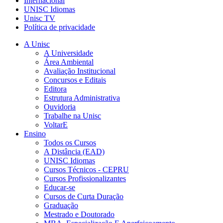
Internacional
UNISC Idiomas
Unisc TV
Política de privacidade
A Unisc
A Universidade
Área Ambiental
Avaliação Institucional
Concursos e Editais
Editora
Estrutura Administrativa
Ouvidoria
Trabalhe na Unisc
VoltarE
Ensino
Todos os Cursos
A Distância (EAD)
UNISC Idiomas
Cursos Técnicos - CEPRU
Cursos Profissionalizantes
Educar-se
Cursos de Curta Duração
Graduação
Mestrado e Doutorado