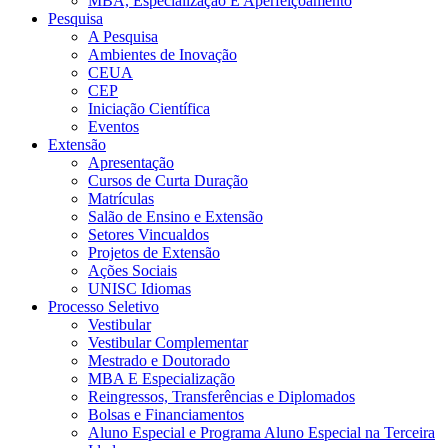
MBA, Especialização E Aperfeiçoamento
Pesquisa
A Pesquisa
Ambientes de Inovação
CEUA
CEP
Iniciação Científica
Eventos
Extensão
Apresentação
Cursos de Curta Duração
Matrículas
Salão de Ensino e Extensão
Setores Vincualdos
Projetos de Extensão
Ações Sociais
UNISC Idiomas
Processo Seletivo
Vestibular
Vestibular Complementar
Mestrado e Doutorado
MBA E Especialização
Reingressos, Transferências e Diplomados
Bolsas e Financiamentos
Aluno Especial e Programa Aluno Especial na Terceira