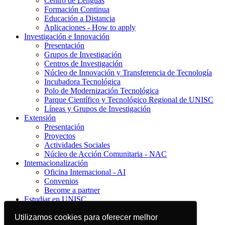
Centro de Lenguas
Formación Continua
Educación a Distancia
Aplicaciones - How to apply
Investigación e Innovación
Presentación
Grupos de Investigación
Centros de Investigación
Núcleo de Innovación y Transferencia de Tecnología
Incubadora Tecnológica
Polo de Modernización Tecnológica
Parque Científico y Tecnológico Regional de UNISC
Líneas y Grupos de Investigación
Extensión
Presentación
Proyectos
Actividades Sociales
Núcleo de Acción Comunitaria - NAC
Internacionalización
Oficina Internacional - AI
Convenios
Become a partner
Estudiar en UNISC
Presentación
Conozca UNISC
Utilizamos cookies para oferecer melhor
Utilizamos cookies para oferecer melhor