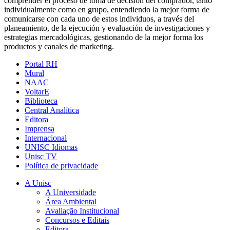
comprender el proceso de toma de decisión del comprador, tanto
individualmente como en grupo, entendiendo la mejor forma de
comunicarse con cada uno de estos individuos, a través del
planeamiento, de la ejecución y evaluación de investigaciones y
estrategias mercadológicas, gestionando de la mejor forma los
productos y canales de marketing.
Portal RH
Mural
NAAC
VoltarE
Biblioteca
Central Analítica
Editora
Imprensa
Internacional
UNISC Idiomas
Unisc TV
Política de privacidade
A Unisc
A Universidade
Área Ambiental
Avaliação Institucional
Concursos e Editais
Editora