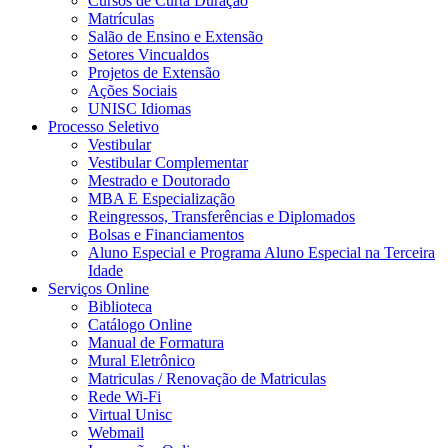
Cursos de Curta Duração
Matrículas
Salão de Ensino e Extensão
Setores Vincualdos
Projetos de Extensão
Ações Sociais
UNISC Idiomas
Processo Seletivo
Vestibular
Vestibular Complementar
Mestrado e Doutorado
MBA E Especialização
Reingressos, Transferências e Diplomados
Bolsas e Financiamentos
Aluno Especial e Programa Aluno Especial na Terceira
Idade
Serviços Online
Biblioteca
Catálogo Online
Manual de Formatura
Mural Eletrônico
Matriculas / Renovação de Matriculas
Rede Wi-Fi
Virtual Unisc
Webmail