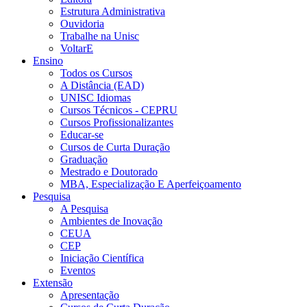
Estrutura Administrativa
Ouvidoria
Trabalhe na Unisc
VoltarE
Ensino
Todos os Cursos
A Distância (EAD)
UNISC Idiomas
Cursos Técnicos - CEPRU
Cursos Profissionalizantes
Educar-se
Cursos de Curta Duração
Graduação
Mestrado e Doutorado
MBA, Especialização E Aperfeiçoamento
Pesquisa
A Pesquisa
Ambientes de Inovação
CEUA
CEP
Iniciação Científica
Eventos
Extensão
Apresentação