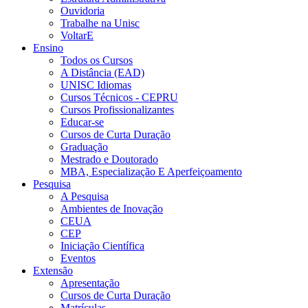
Ouvidoria
Trabalhe na Unisc
VoltarE
Ensino
Todos os Cursos
A Distância (EAD)
UNISC Idiomas
Cursos Técnicos - CEPRU
Cursos Profissionalizantes
Educar-se
Cursos de Curta Duração
Graduação
Mestrado e Doutorado
MBA, Especialização E Aperfeiçoamento
Pesquisa
A Pesquisa
Ambientes de Inovação
CEUA
CEP
Iniciação Científica
Eventos
Extensão
Apresentação
Cursos de Curta Duração
Matrículas