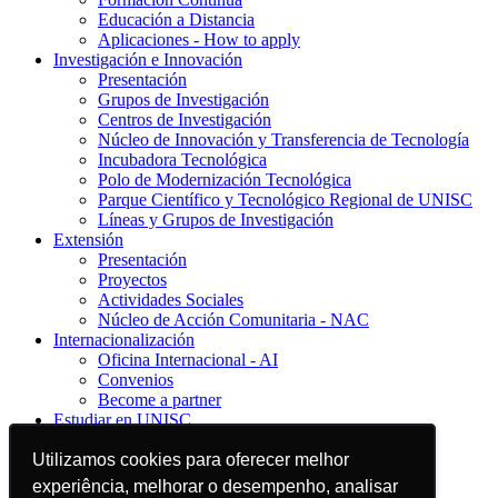
Educación a Distancia
Aplicaciones - How to apply
Investigación e Innovación
Presentación
Grupos de Investigación
Centros de Investigación
Núcleo de Innovación y Transferencia de Tecnología
Incubadora Tecnológica
Polo de Modernización Tecnológica
Parque Científico y Tecnológico Regional de UNISC
Líneas y Grupos de Investigación
Extensión
Presentación
Proyectos
Actividades Sociales
Núcleo de Acción Comunitaria - NAC
Internacionalización
Oficina Internacional - AI
Convenios
Become a partner
Estudiar en UNISC
Presentación
Utilizamos cookies para oferecer melhor
Utilizamos cookies para oferecer melhor
Conozca UNISC
Estudiar en UNISC
experiência, melhorar o desempenho, analisar
experiência, melhorar o desempenho, analisar