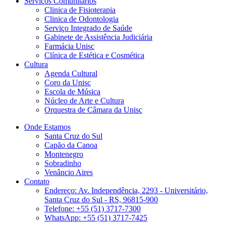
Serviços Comunitários
Clinica de Fisioterapia
Clinica de Odontologia
Serviço Integrado de Saúde
Gabinete de Assistência Judiciária
Farmácia Unisc
Clínica de Estética e Cosmética
Cultura
Agenda Cultural
Coro da Unisc
Escola de Música
Núcleo de Arte e Cultura
Orquestra de Câmara da Unisc
Onde Estamos
Santa Cruz do Sul
Capão da Canoa
Montenegro
Sobradinho
Venâncio Aires
Contato
Endereço: Av. Independência, 2293 - Universitário,
Santa Cruz do Sul - RS, 96815-900
Telefone: +55 (51) 3717-7300
WhatsApp: +55 (51) 3717-7425