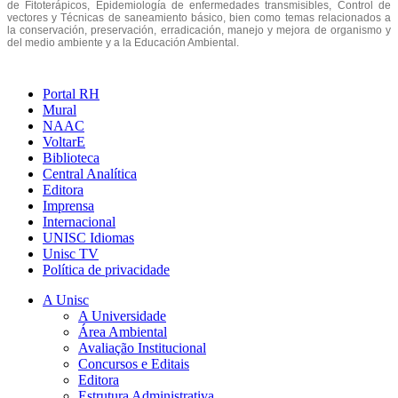
de Fitoterápicos, Epidemiología de enfermedades transmisibles, Control de
vectores y Técnicas de saneamiento básico, bien como temas relacionados a
la conservación, preservación, erradicación, manejo y mejora de organismo y
del medio ambiente y a la Educación Ambiental.
Portal RH
Mural
NAAC
VoltarE
Biblioteca
Central Analítica
Editora
Imprensa
Internacional
UNISC Idiomas
Unisc TV
Política de privacidade
A Unisc
A Universidade
Área Ambiental
Avaliação Institucional
Concursos e Editais
Editora
Estrutura Administrativa