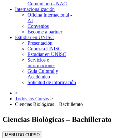
Comunitaria - NAC
Internacionalización
Oficina Internacional -
AI
Convenios
Become a partner
Estudiar en UNISC
Presentación
Conozca UNISC
Estudiar en UNISC
Servicios e
informaciones
Guía Cultural y
Académico
Solicitud de información
>
Todos los Cursos
>
Ciencias Biológicas – Bachillerato
Ciencias Biológicas – Bachillerato
MENU DO CURSO