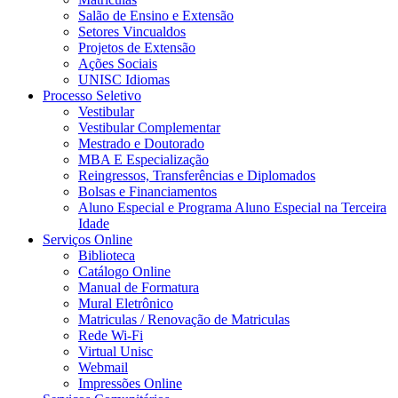
Salão de Ensino e Extensão
Setores Vincualdos
Projetos de Extensão
Ações Sociais
UNISC Idiomas
Processo Seletivo
Vestibular
Vestibular Complementar
Mestrado e Doutorado
MBA E Especialização
Reingressos, Transferências e Diplomados
Bolsas e Financiamentos
Aluno Especial e Programa Aluno Especial na Terceira
Idade
Serviços Online
Biblioteca
Catálogo Online
Manual de Formatura
Mural Eletrônico
Matriculas / Renovação de Matriculas
Rede Wi-Fi
Virtual Unisc
Webmail
Impressões Online