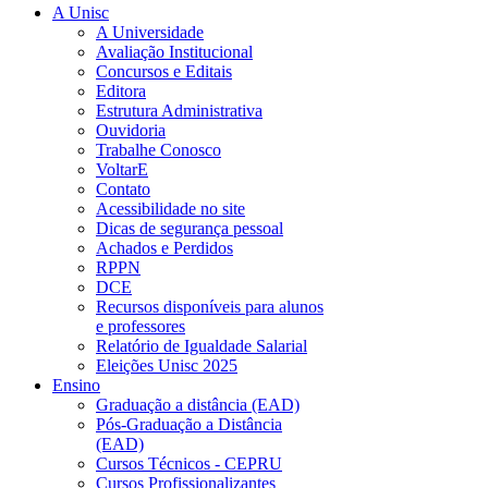
A Unisc
A Universidade
Avaliação Institucional
Concursos e Editais
Editora
Estrutura Administrativa
Ouvidoria
Trabalhe Conosco
VoltarE
Contato
Acessibilidade no site
Dicas de segurança pessoal
Achados e Perdidos
RPPN
DCE
Recursos disponíveis para alunos
e professores
Relatório de Igualdade Salarial
Eleições Unisc 2025
Ensino
Graduação a distância (EAD)
Pós-Graduação a Distância
(EAD)
Cursos Técnicos - CEPRU
Cursos Profissionalizantes