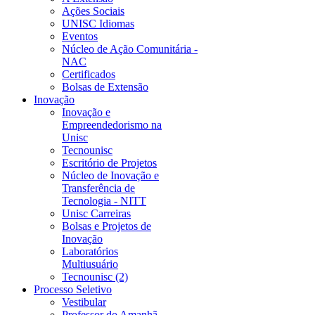
Ações Sociais
UNISC Idiomas
Eventos
Núcleo de Ação Comunitária -
NAC
Certificados
Bolsas de Extensão
Inovação
Inovação e
Empreendedorismo na
Unisc
Tecnounisc
Escritório de Projetos
Núcleo de Inovação e
Transferência de
Tecnologia - NITT
Unisc Carreiras
Bolsas e Projetos de
Inovação
Laboratórios
Multiusuário
Tecnounisc (2)
Processo Seletivo
Vestibular
Professor do Amanhã