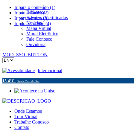
Ir para o conteúdo (1)
Biblioteca
Ir para o menu (2)
Eventos / Certificados
Ir para a busca (3)
Notícias
Ir para o rodapé (4)
Mapa Virtual
Mural Eletrônico
Fale Conosco
Ouvidoria
MOD_SSO_BUTTON
Acessibilidade
Internacional
15.4°C
Santa Cruz do Sul
Onde Estamos
Tour Virtual
Trabalhe Conosco
Contato