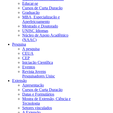
Educar-se
Cursos de Curta Duração
Graduação
MBA, Especialização e
Aperfeiçoamento
Mestrado e Doutorado
UNISC Idiomas
Núcleo de Apoio Acadêmico
(NAAC)
Pesquisa
A pesquisa
CEUA
CEP
Iniciação Científica
Eventos
Revista Jovens
Pesquisadores Unisc
Extensão
Apresentação
Cursos de Curta Duração
Datas e Formulários
Mostra de Extensão, Ciência e
Tecnologia
Setores vinculados
A Extensão