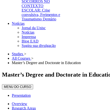
SOCORROS NO
CONTEXTO
ESCOLAR: Crise
convulsiva, Ferimentos e
Traumatismo Dentário
Notícias
Jornal da Unisc
Notícias
Imprensa
Blog EAD
Sugira sua divulgação
Studies
>
All Courses
>
Master’s Degree and Doctorate in Education
Master’s Degree and Doctorate in Educati
MENU DO CURSO
Presentation
Overview
Research Areas