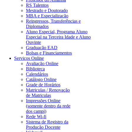
RS Talentos
Mestrado e Doutorado
MBA e Especialização
Reingressos, Transferências e
Diplomados
Aluno Especial, Programa Aluno
Especial na Terceira Idade e Aluno
Ouvinte
Graduação EAD
Bolsas e Financiamentos
Serviços Online
Avaliação Online
Biblioteca
Calendários
Catálogo Online
Grade de Horários
Matriculas / Renovação
de Matriculas
Impressões Online
(somente dentro da rede
dos campi)
Rede Wi-fi
Sistema de Registro da
Produção Docente