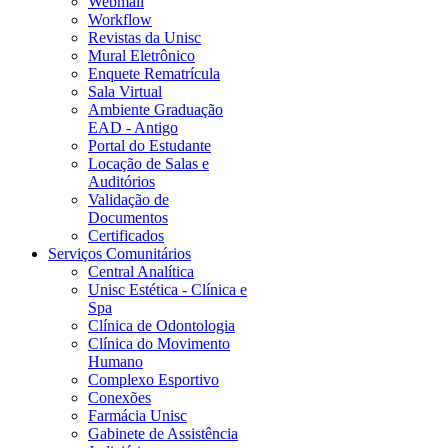
Webmail
Workflow
Revistas da Unisc
Mural Eletrônico
Enquete Rematrícula
Sala Virtual
Ambiente Graduação
EAD - Antigo
Portal do Estudante
Locação de Salas e
Auditórios
Validação de
Documentos
Certificados
Serviços Comunitários
Central Analítica
Unisc Estética - Clínica e
Spa
Clínica de Odontologia
Clínica do Movimento
Humano
Complexo Esportivo
Conexões
Farmácia Unisc
Gabinete de Assistência