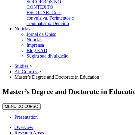
SOCORROS NO
CONTEXTO
ESCOLAR: Crise
convulsiva, Ferimentos e
Traumatismo Dentário
Notícias
Jornal da Unisc
Notícias
Imprensa
Blog EAD
Sugira sua divulgação
Studies
>
All Courses
>
Master’s Degree and Doctorate in Education
Master’s Degree and Doctorate in Educati
MENU DO CURSO
Presentation
Overview
Research Areas