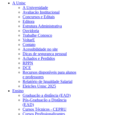
A Unisc
A Universidade
Avaliação Institucional
Concursos e Editais
Editora
Estrutura Administrativa
Ouvidoria
Trabalhe Conosco
VoltarE
Contato
Acessibilidade no site
Dicas de segurança pessoal
Achados e Perdidos
RPPN
DCE
Recursos disponíveis para alunos
e professores
Relatório de Igualdade Salarial
Eleições Unisc 2025
Ensino
Graduação a distância (EAD)
Pós-Graduação a Distância
(EAD)
Cursos Técnicos - CEPRU
Cursos Profissionalizantes