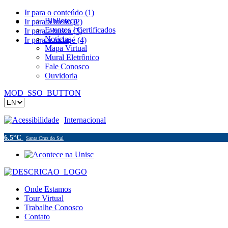
Ir para o conteúdo (1)
Biblioteca
Ir para o menu (2)
Eventos / Certificados
Ir para a busca (3)
Notícias
Ir para o rodapé (4)
Mapa Virtual
Mural Eletrônico
Fale Conosco
Ouvidoria
MOD_SSO_BUTTON
Acessibilidade
Internacional
6.5°C
Santa Cruz do Sul
Onde Estamos
Tour Virtual
Trabalhe Conosco
Contato