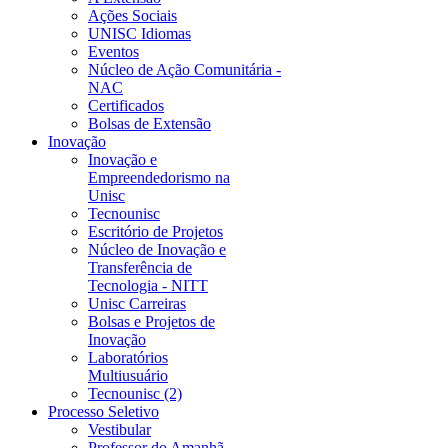
Ações Sociais
UNISC Idiomas
Eventos
Núcleo de Ação Comunitária -
NAC
Certificados
Bolsas de Extensão
Inovação
Inovação e
Empreendedorismo na
Unisc
Tecnounisc
Escritório de Projetos
Núcleo de Inovação e
Transferência de
Tecnologia - NITT
Unisc Carreiras
Bolsas e Projetos de
Inovação
Laboratórios
Multiusuário
Tecnounisc (2)
Processo Seletivo
Vestibular
Professor do Amanhã