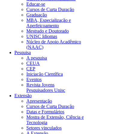
Educar-se
Cursos de Curta Duração
Graduação
MBA, Especialização e
Aperfeiçoamento
Mestrado e Doutorado
UNISC Idiomas
Núcleo de Apoio Acadêmico
(NAAC)
Pesquisa
A pesquisa
CEUA
CEP
Iniciação Científica
Eventos
Revista Jovens
Pesquisadores Unisc
Extensão
Apresentação
Cursos de Curta Duração
Datas e Formulários
Mostra de Extensão, Ciência e
Tecnologia
Setores vinculados
A Extensão