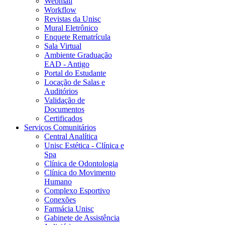
Webmail
Workflow
Revistas da Unisc
Mural Eletrônico
Enquete Rematrícula
Sala Virtual
Ambiente Graduação
EAD - Antigo
Portal do Estudante
Locação de Salas e
Auditórios
Validação de
Documentos
Certificados
Serviços Comunitários
Central Analítica
Unisc Estética - Clínica e
Spa
Clínica de Odontologia
Clínica do Movimento
Humano
Complexo Esportivo
Conexões
Farmácia Unisc
Gabinete de Assistência