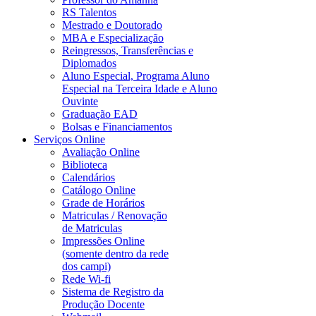
RS Talentos
Mestrado e Doutorado
MBA e Especialização
Reingressos, Transferências e
Diplomados
Aluno Especial, Programa Aluno
Especial na Terceira Idade e Aluno
Ouvinte
Graduação EAD
Bolsas e Financiamentos
Serviços Online
Avaliação Online
Biblioteca
Calendários
Catálogo Online
Grade de Horários
Matriculas / Renovação
de Matriculas
Impressões Online
(somente dentro da rede
dos campi)
Rede Wi-fi
Sistema de Registro da
Produção Docente