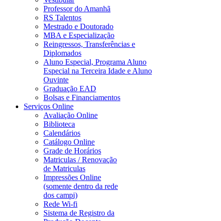
Professor do Amanhã
RS Talentos
Mestrado e Doutorado
MBA e Especialização
Reingressos, Transferências e
Diplomados
Aluno Especial, Programa Aluno
Especial na Terceira Idade e Aluno
Ouvinte
Graduação EAD
Bolsas e Financiamentos
Serviços Online
Avaliação Online
Biblioteca
Calendários
Catálogo Online
Grade de Horários
Matriculas / Renovação
de Matriculas
Impressões Online
(somente dentro da rede
dos campi)
Rede Wi-fi
Sistema de Registro da