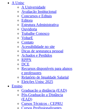
A Unisc
A Universidade
Avaliação Institucional
Concursos e Editais
Editora
Estrutura Administrativa
Ouvidoria
Trabalhe Conosco
VoltarE
Contato
Acessibilidade no site
Dicas de segurança pessoal
Achados e Perdidos
RPPN
DCE
Recursos disponíveis para alunos
e professores
Relatório de Igualdade Salarial
Eleições Unisc 2025
Ensino
Graduação a distância (EAD)
Pós-Graduação a Distância
(EAD)
Cursos Técnicos - CEPRU
Cursos Profissionalizantes