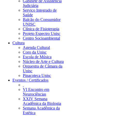
Gabinete de Assistência
Judiciária
Serviço Integrado de
Saúde
Balcão do Consumidor
UNISC
Clínica de Fisioterapia
Projeto Espectro Unisc
Centro Socioambiental
Cultura
Agenda Cultural
Coro da Unisc
Escola de Música
Núcleo de Arte e Cultura
Orquestra de Câmara da
Unisc
Pinacoteca Unisc
Eventos / Certificados
VI Encontro em
Neurociências
XXIV Semana
Acadêmica da Biologia
Semana Acadêmica da
Estética