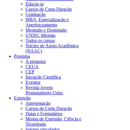
Educar-se
Cursos de Curta Duração
Graduação
MBA, Especialização e
Aperfeiçoamento
Mestrado e Doutorado
UNISC Idiomas
Todos os cursos
Núcleo de Apoio Acadêmico
(NAAC)
Pesquisa
A pesquisa
CEUA
CEP
Iniciação Científica
Eventos
Revista Jovens
Pesquisadores Unisc
Extensão
Apresentação
Cursos de Curta Duração
Datas e Formulários
Mostra de Extensão, Ciência e
Tecnologia
Setores vinculados