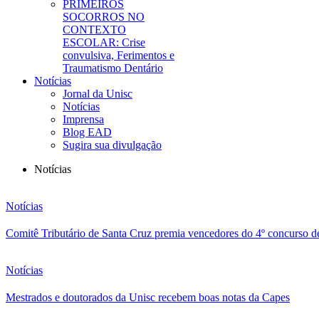
PRIMEIROS
SOCORROS NO
CONTEXTO
ESCOLAR: Crise
convulsiva, Ferimentos e
Traumatismo Dentário
Notícias
Jornal da Unisc
Notícias
Imprensa
Blog EAD
Sugira sua divulgação
Notícias
Notícias
Comitê Tributário de Santa Cruz premia vencedores do 4º concurso d
Notícias
Mestrados e doutorados da Unisc recebem boas notas da Capes