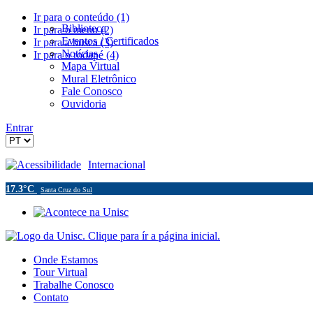
Ir para o conteúdo (1)
Biblioteca
Ir para o menu (2)
Eventos / Certificados
Ir para a busca (3)
Notícias
Ir para o rodapé (4)
Mapa Virtual
Mural Eletrônico
Fale Conosco
Ouvidoria
Entrar
Acessibilidade
Internacional
17.3°C
Santa Cruz do Sul
Onde Estamos
Tour Virtual
Trabalhe Conosco
Contato