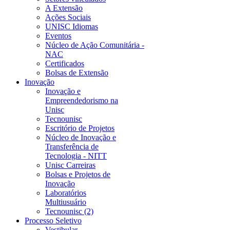
A Extensão
Ações Sociais
UNISC Idiomas
Eventos
Núcleo de Ação Comunitária -
NAC
Certificados
Bolsas de Extensão
Inovação
Inovação e
Empreendedorismo na
Unisc
Tecnounisc
Escritório de Projetos
Núcleo de Inovação e
Transferência de
Tecnologia - NITT
Unisc Carreiras
Bolsas e Projetos de
Inovação
Laboratórios
Multiusuário
Tecnounisc (2)
Processo Seletivo
Vestibular