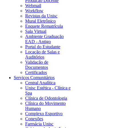
Produção Docente
Webmail
Workflow
Revistas da Unisc
Mural Eletrônico
Enquete Rematrícula
Sala Virtual
Ambiente Graduação
EAD - Antigo
Portal do Estudante
Locação de Salas e
Auditórios
Validação de
Documentos
Certificados
Serviços Comunitários
Central Analítica
Unisc Estética - Clínica e
Spa
Clínica de Odontologia
Clínica do Movimento
Humano
Complexo Esportivo
Conexões
Farmácia Unisc