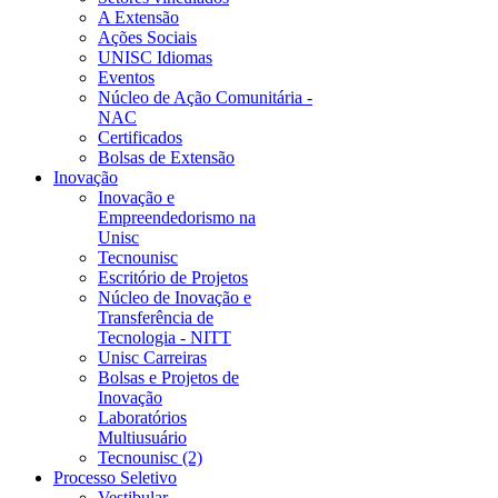
A Extensão
Ações Sociais
UNISC Idiomas
Eventos
Núcleo de Ação Comunitária -
NAC
Certificados
Bolsas de Extensão
Inovação
Inovação e
Empreendedorismo na
Unisc
Tecnounisc
Escritório de Projetos
Núcleo de Inovação e
Transferência de
Tecnologia - NITT
Unisc Carreiras
Bolsas e Projetos de
Inovação
Laboratórios
Multiusuário
Tecnounisc (2)
Processo Seletivo
Vestibular