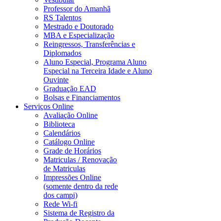
Professor do Amanhã
RS Talentos
Mestrado e Doutorado
MBA e Especialização
Reingressos, Transferências e
Diplomados
Aluno Especial, Programa Aluno
Especial na Terceira Idade e Aluno
Ouvinte
Graduação EAD
Bolsas e Financiamentos
Serviços Online
Avaliação Online
Biblioteca
Calendários
Catálogo Online
Grade de Horários
Matriculas / Renovação
de Matriculas
Impressões Online
(somente dentro da rede
dos campi)
Rede Wi-fi
Sistema de Registro da