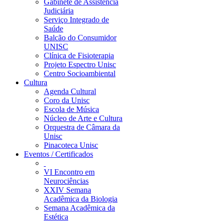
Gabinete de Assistência
Judiciária
Serviço Integrado de
Saúde
Balcão do Consumidor
UNISC
Clínica de Fisioterapia
Projeto Espectro Unisc
Centro Socioambiental
Cultura
Agenda Cultural
Coro da Unisc
Escola de Música
Núcleo de Arte e Cultura
Orquestra de Câmara da
Unisc
Pinacoteca Unisc
Eventos / Certificados
VI Encontro em
Neurociências
XXIV Semana
Acadêmica da Biologia
Semana Acadêmica da
Estética