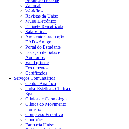
Produção Docente
Webmail
Workflow
Revistas da Unisc
Mural Eletrônico
Enquete Rematrícula
Sala Virtual
Ambiente Graduação
EAD - Antigo
Portal do Estudante
Locação de Salas e
Auditórios
Validação de
Documentos
Certificados
Serviços Comunitários
Central Analítica
Unisc Estética - Clínica e
Spa
Clínica de Odontologia
Clínica do Movimento
Humano
Complexo Esportivo
Conexões
Farmácia Unisc