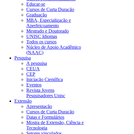
Educar-se
Cursos de Curta Duração
Graduação
MBA, Especialização e
Aperfeiçoamento
Mestrado e Doutorado
UNISC Idiomas
Todos os cursos
Núcleo de Apoio Acadêmico
(NAAC)
Pesquisa
A pesquisa
CEUA
CEP
Iniciação Científica
Eventos
Revista Jovens
Pesquisadores Unisc
Extensão
Apresentação
Cursos de Curta Duração
Datas e Formulários
Mostra de Extensão, Ciência e
Tecnologia
Setores vinculados