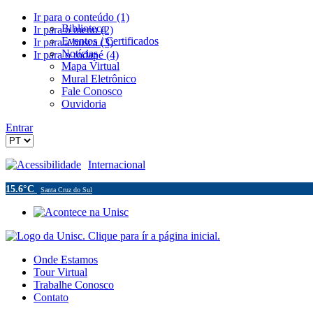
Ir para o conteúdo (1)
Biblioteca
Ir para o menu (2)
Eventos / Certificados
Ir para a busca (3)
Notícias
Ir para o rodapé (4)
Mapa Virtual
Mural Eletrônico
Fale Conosco
Ouvidoria
Entrar
Acessibilidade
Internacional
15.6°C
Santa Cruz do Sul
Onde Estamos
Tour Virtual
Trabalhe Conosco
Contato