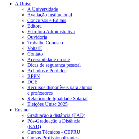
A Unisc
A Universidade
Avaliação Institucional
Concursos e Editais
Editora
Estrutura Administrativa
Ouvidoria
Trabalhe Conosco
VoltarE
Contato
Acessibilidade no site
Dicas de segurança pessoal
Achados e Perdidos
RPPN
DCE
Recursos disponíveis para alunos
e professores
Relatório de Igualdade Salarial
Eleições Unisc 2025
Ensino
Graduação a distância (EAD)
Pós-Graduação a Distância
(EAD)
Cursos Técnicos - CEPRU
Cursos Profissionalizantes