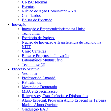
UNISC Idiomas
Eventos
Núcleo de Ação Comunitária - NAC
Certificados
Bolsas de Extensão
Inovação
Inovação e Empreendedorismo na Unisc
Tecnounisc
Escritório de Projetos
Núcleo de Inovação e Transferência de Tecnologia -
NITT
Unisc Carreiras
Bolsas e Projetos de Inovação
Laboratórios Multiusuário
Tecnounisc (2)
Processo Seletivo
Vestibular
Professor do Amanhã
RS Talentos
Mestrado e Doutorado
MBA e Especialização
Reingressos, Transferências e Diplomados
Aluno Especial, Programa Aluno Especial na Terceira
Idade e Aluno Ouvinte
Graduação EAD