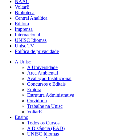
NAAC
VoltarE
Biblioteca
Central Analítica
Editora
Imprensa
Internacional
UNISC Idiomas
Unisc TV
Política de privacidade
A Unisc
A Universidade
Área Ambiental
Avaliação Institucional
Concursos e Editais
Editora
Estrutura Administrativa
Ouvidoria
Trabalhe na Unisc
VoltarE
Ensino
Todos os Cursos
A Distância (EAD)
UNISC Idiomas