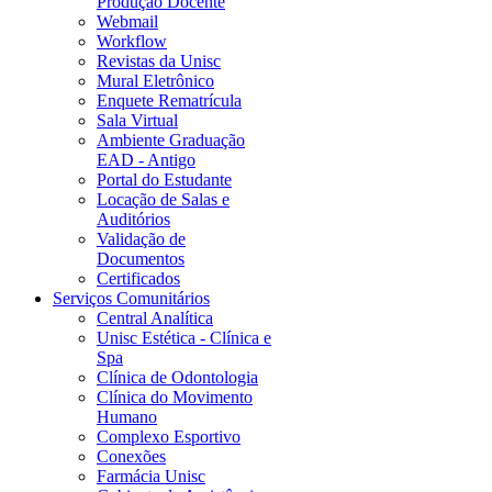
Produção Docente
Webmail
Workflow
Revistas da Unisc
Mural Eletrônico
Enquete Rematrícula
Sala Virtual
Ambiente Graduação
EAD - Antigo
Portal do Estudante
Locação de Salas e
Auditórios
Validação de
Documentos
Certificados
Serviços Comunitários
Central Analítica
Unisc Estética - Clínica e
Spa
Clínica de Odontologia
Clínica do Movimento
Humano
Complexo Esportivo
Conexões
Farmácia Unisc