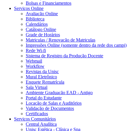
Bolsas e Financiamentos
Serviços Online
Avaliação Online
Biblioteca
Calendários
Catálogo Online
Grade de Horários
Matriculas / Renovação de Matriculas
Impressões Online (somente dentro da rede dos campi)
Rede Wi-fi
Sistema de Registro da Produção Docente
Webmail
Workflow
Revistas da Unisc
Mural Eletrônico
Enquete Rematrícula
Sala Virtual
Ambiente Graduação EAD - Antigo
Portal do Estudante
Locação de Salas e Auditórios
Validação de Documentos
Certificados
Serviços Comunitários
Central Analítica
Unisc Estética - Clínica e Spa