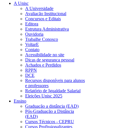
A Unisc
A Universidade
Avaliação Institucional
Concursos e Editais
Editora
Estrutura Administrativa
Ouvidoria
Trabalhe Conosco
VoltarE
Contato
Acessibilidade no site
Dicas de segurança pessoal
Achados e Perdidos
RPPN
DCE
Recursos disponíveis para alunos
e professores
Relatório de Igualdade Salarial
Eleições Unisc 2025
Ensino
Graduação a distância (EAD)
Pós-Graduação a Distância
(EAD)
Cursos Técnicos - CEPRU
Cursos Profissionalizantes