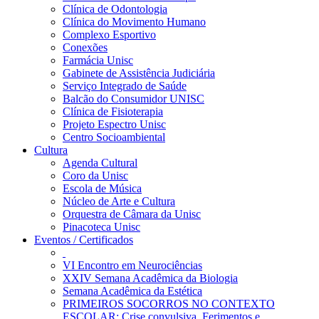
Clínica de Odontologia
Clínica do Movimento Humano
Complexo Esportivo
Conexões
Farmácia Unisc
Gabinete de Assistência Judiciária
Serviço Integrado de Saúde
Balcão do Consumidor UNISC
Clínica de Fisioterapia
Projeto Espectro Unisc
Centro Socioambiental
Cultura
Agenda Cultural
Coro da Unisc
Escola de Música
Núcleo de Arte e Cultura
Orquestra de Câmara da Unisc
Pinacoteca Unisc
Eventos / Certificados
VI Encontro em Neurociências
XXIV Semana Acadêmica da Biologia
Semana Acadêmica da Estética
PRIMEIROS SOCORROS NO CONTEXTO
ESCOLAR: Crise convulsiva, Ferimentos e