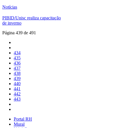
Notícias
PIBID/Unisc realiza capacitação
de inverno
Página 439 de 491
434
435
436
437
438
439
440
441
442
443
Portal RH
Mural