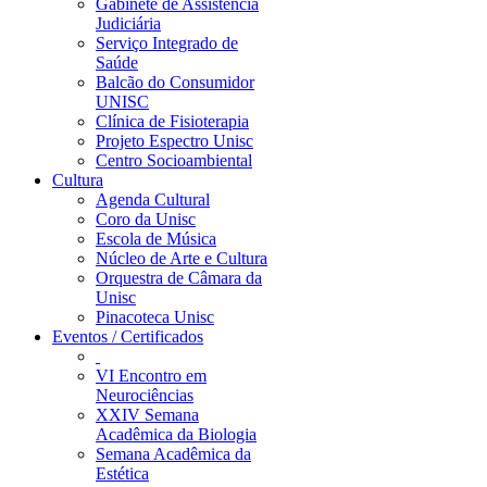
Gabinete de Assistência
Judiciária
Serviço Integrado de
Saúde
Balcão do Consumidor
UNISC
Clínica de Fisioterapia
Projeto Espectro Unisc
Centro Socioambiental
Cultura
Agenda Cultural
Coro da Unisc
Escola de Música
Núcleo de Arte e Cultura
Orquestra de Câmara da
Unisc
Pinacoteca Unisc
Eventos / Certificados
VI Encontro em
Neurociências
XXIV Semana
Acadêmica da Biologia
Semana Acadêmica da
Estética