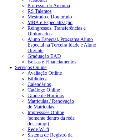
Professor do Amanhã
RS Talentos
Mestrado e Doutorado
MBA e Especialização
Reingressos, Transferências e
Diplomados
Aluno Especial, Programa Aluno
Especial na Terceira Idade e Aluno
Ouvinte
Graduação EAD
Bolsas e Financiamentos
Serviços Online
Avaliação Online
Biblioteca
Calendários
Catálogo Online
Grade de Horários
Matriculas / Renovação
de Matriculas
Impressões Online
(somente dentro da rede
dos campi)
Rede Wi-fi
Sistema de Registro da