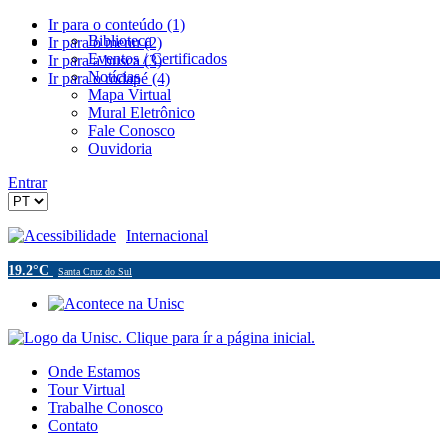
Ir para o conteúdo (1)
Biblioteca
Ir para o menu (2)
Eventos / Certificados
Ir para a busca (3)
Notícias
Ir para o rodapé (4)
Mapa Virtual
Mural Eletrônico
Fale Conosco
Ouvidoria
Entrar
Acessibilidade
Internacional
19.2°C
Santa Cruz do Sul
Onde Estamos
Tour Virtual
Trabalhe Conosco
Contato