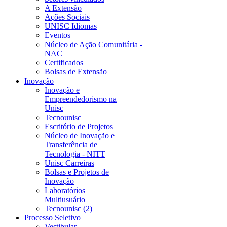
A Extensão
Ações Sociais
UNISC Idiomas
Eventos
Núcleo de Ação Comunitária -
NAC
Certificados
Bolsas de Extensão
Inovação
Inovação e
Empreendedorismo na
Unisc
Tecnounisc
Escritório de Projetos
Núcleo de Inovação e
Transferência de
Tecnologia - NITT
Unisc Carreiras
Bolsas e Projetos de
Inovação
Laboratórios
Multiusuário
Tecnounisc (2)
Processo Seletivo
Vestibular