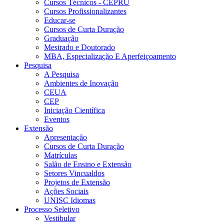
Cursos Técnicos - CEPRU
Cursos Profissionalizantes
Educar-se
Cursos de Curta Duração
Graduação
Mestrado e Doutorado
MBA, Especialização E Aperfeiçoamento
Pesquisa
A Pesquisa
Ambientes de Inovação
CEUA
CEP
Iniciação Científica
Eventos
Extensão
Apresentação
Cursos de Curta Duração
Matrículas
Salão de Ensino e Extensão
Setores Vincualdos
Projetos de Extensão
Ações Sociais
UNISC Idiomas
Processo Seletivo
Vestibular