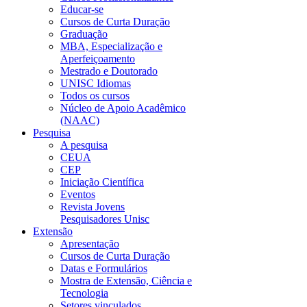
Educar-se
Cursos de Curta Duração
Graduação
MBA, Especialização e
Aperfeiçoamento
Mestrado e Doutorado
UNISC Idiomas
Todos os cursos
Núcleo de Apoio Acadêmico
(NAAC)
Pesquisa
A pesquisa
CEUA
CEP
Iniciação Científica
Eventos
Revista Jovens
Pesquisadores Unisc
Extensão
Apresentação
Cursos de Curta Duração
Datas e Formulários
Mostra de Extensão, Ciência e
Tecnologia
Setores vinculados