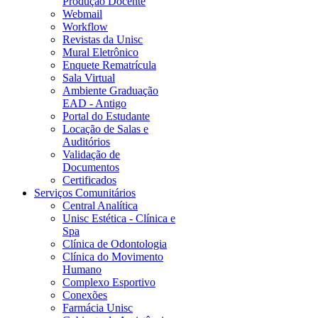
Produção Docente
Webmail
Workflow
Revistas da Unisc
Mural Eletrônico
Enquete Rematrícula
Sala Virtual
Ambiente Graduação
EAD - Antigo
Portal do Estudante
Locação de Salas e
Auditórios
Validação de
Documentos
Certificados
Serviços Comunitários
Central Analítica
Unisc Estética - Clínica e
Spa
Clínica de Odontologia
Clínica do Movimento
Humano
Complexo Esportivo
Conexões
Farmácia Unisc