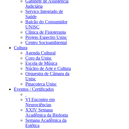
Gabinete de Assistência
Judiciária
Serviço Integrado de
Saúde
Balcão do Consumidor
UNISC
Clínica de Fisioterapia
Projeto Espectro Unisc
Centro Socioambiental
Cultura
Agenda Cultural
Coro da Unisc
Escola de Música
Núcleo de Arte e Cultura
Orquestra de Câmara da
Unisc
Pinacoteca Unisc
Eventos / Certificados
VI Encontro em
Neurociências
XXIV Semana
Acadêmica da Biologia
Semana Acadêmica da
Estética