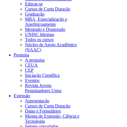
Educar-se
Cursos de Curta Duração
Graduação
MBA, Especialização e
Aperfeiçoamento
Mestrado e Doutorado
UNISC Idiomas
Todos os cursos
Núcleo de Apoio Acadêmico
(NAAC)
Pesquisa
A pesquisa
CEUA
CEP
Iniciação Científica
Eventos
Revista Jovens
Pesquisadores Unisc
Extensão
Apresentação
Cursos de Curta Duração
Datas e Formulários
Mostra de Extensão, Ciência e
Tecnologia
Setores vinculados