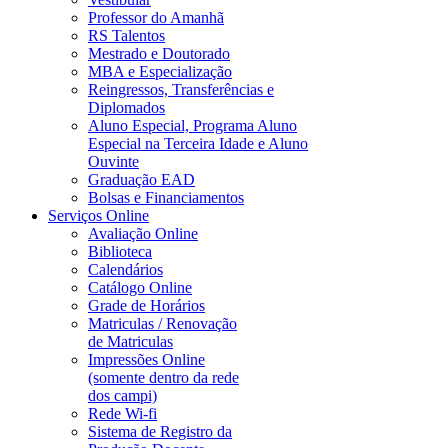
Professor do Amanhã
RS Talentos
Mestrado e Doutorado
MBA e Especialização
Reingressos, Transferências e
Diplomados
Aluno Especial, Programa Aluno
Especial na Terceira Idade e Aluno
Ouvinte
Graduação EAD
Bolsas e Financiamentos
Serviços Online
Avaliação Online
Biblioteca
Calendários
Catálogo Online
Grade de Horários
Matriculas / Renovação
de Matriculas
Impressões Online
(somente dentro da rede
dos campi)
Rede Wi-fi
Sistema de Registro da