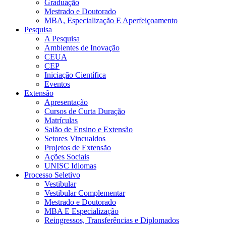
Graduação
Mestrado e Doutorado
MBA, Especialização E Aperfeiçoamento
Pesquisa
A Pesquisa
Ambientes de Inovação
CEUA
CEP
Iniciação Científica
Eventos
Extensão
Apresentação
Cursos de Curta Duração
Matrículas
Salão de Ensino e Extensão
Setores Vincualdos
Projetos de Extensão
Ações Sociais
UNISC Idiomas
Processo Seletivo
Vestibular
Vestibular Complementar
Mestrado e Doutorado
MBA E Especialização
Reingressos, Transferências e Diplomados