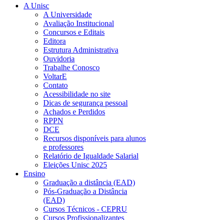
A Unisc
A Universidade
Avaliação Institucional
Concursos e Editais
Editora
Estrutura Administrativa
Ouvidoria
Trabalhe Conosco
VoltarE
Contato
Acessibilidade no site
Dicas de segurança pessoal
Achados e Perdidos
RPPN
DCE
Recursos disponíveis para alunos
e professores
Relatório de Igualdade Salarial
Eleições Unisc 2025
Ensino
Graduação a distância (EAD)
Pós-Graduação a Distância
(EAD)
Cursos Técnicos - CEPRU
Cursos Profissionalizantes