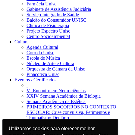
Farmácia Unisc
Gabinete de Assistência Judiciária
Serviço Integrado de Saúde
Balcão do Consumidor UNISC
Clínica de Fisioterapia
Projeto Espectro Unisc
Centro Socioambiental
Cultura
Agenda Cultural
Coro da Unisc
Escola de Música
Núcleo de Arte e Cultura
Orquestra de Câmara da Unisc
Pinacoteca Unisc
Eventos / Certificados
VI Encontro em Neurociências
XXIV Semana Acadêmica da Biologia
Semana Acadêmica da Estética
PRIMEIROS SOCORROS NO CONTEXTO
ESCOLAR: Crise convulsiva, Ferimentos e
Traumatismo Dentário
Notícias
Utilizamos cookies para oferecer melhor
Utilizamos cookies para oferecer melhor
Jornal da Unisc
Notícias