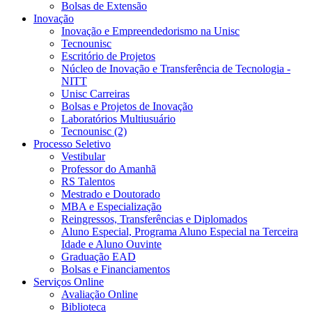
Bolsas de Extensão
Inovação
Inovação e Empreendedorismo na Unisc
Tecnounisc
Escritório de Projetos
Núcleo de Inovação e Transferência de Tecnologia -
NITT
Unisc Carreiras
Bolsas e Projetos de Inovação
Laboratórios Multiusuário
Tecnounisc (2)
Processo Seletivo
Vestibular
Professor do Amanhã
RS Talentos
Mestrado e Doutorado
MBA e Especialização
Reingressos, Transferências e Diplomados
Aluno Especial, Programa Aluno Especial na Terceira
Idade e Aluno Ouvinte
Graduação EAD
Bolsas e Financiamentos
Serviços Online
Avaliação Online
Biblioteca