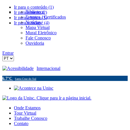
Ir para o conteúdo (1)
Biblioteca
Ir para o menu (2)
Eventos / Certificados
Ir para a busca (3)
Notícias
Ir para o rodapé (4)
Mapa Virtual
Mural Eletrônico
Fale Conosco
Ouvidoria
Entrar
Acessibilidade
Internacional
6.7°C
Santa Cruz do Sul
Onde Estamos
Tour Virtual
Trabalhe Conosco
Contato