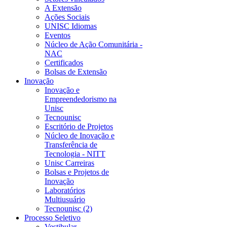
A Extensão
Ações Sociais
UNISC Idiomas
Eventos
Núcleo de Ação Comunitária -
NAC
Certificados
Bolsas de Extensão
Inovação
Inovação e
Empreendedorismo na
Unisc
Tecnounisc
Escritório de Projetos
Núcleo de Inovação e
Transferência de
Tecnologia - NITT
Unisc Carreiras
Bolsas e Projetos de
Inovação
Laboratórios
Multiusuário
Tecnounisc (2)
Processo Seletivo
Vestibular