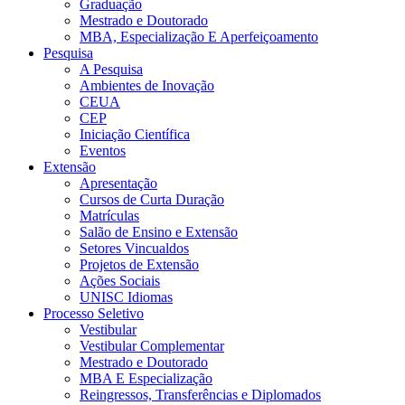
Graduação
Mestrado e Doutorado
MBA, Especialização E Aperfeiçoamento
Pesquisa
A Pesquisa
Ambientes de Inovação
CEUA
CEP
Iniciação Científica
Eventos
Extensão
Apresentação
Cursos de Curta Duração
Matrículas
Salão de Ensino e Extensão
Setores Vincualdos
Projetos de Extensão
Ações Sociais
UNISC Idiomas
Processo Seletivo
Vestibular
Vestibular Complementar
Mestrado e Doutorado
MBA E Especialização
Reingressos, Transferências e Diplomados