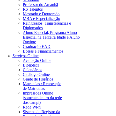
Professor do Amanhã
RS Talentos
Mestrado e Doutorado
MBA e Especialização
Reingressos, Transferências e
Diplomados
Aluno Especial, Programa Aluno
Especial na Terceira Idade e Aluno
Ouvinte
Graduação EAD
Bolsas e Financiamentos
Serviços Online
Avaliação Online
Biblioteca
Calendários
Catálogo Online
Grade de Horários
Matriculas / Renovação
de Matriculas
Impressões Online
(somente dentro da rede
dos campi)
Rede Wi-fi
Sistema de Registro da