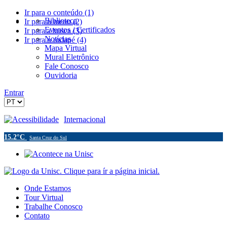
Ir para o conteúdo (1)
Biblioteca
Ir para o menu (2)
Eventos / Certificados
Ir para a busca (3)
Notícias
Ir para o rodapé (4)
Mapa Virtual
Mural Eletrônico
Fale Conosco
Ouvidoria
Entrar
Acessibilidade
Internacional
15.2°C
Santa Cruz do Sul
Onde Estamos
Tour Virtual
Trabalhe Conosco
Contato