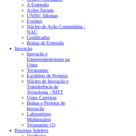
A Extensão
Ações Sociais
UNISC Idiomas
Eventos
Núcleo de Ação Comunitária -
NAC
Certificados
Bolsas de Extensão
Inovação
Inovação e
Empreendedorismo na
Unisc
Tecnounisc
Escritório de Projetos
Núcleo de Inovação e
Transferência de
Tecnologia - NITT
Unisc Carreiras
Bolsas e Projetos de
Inovação
Laboratórios
Multiusuário
Tecnounisc (2)
Processo Seletivo
Vestibular