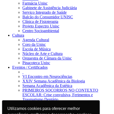
Farmácia Unisc
Gabinete de Assistência Judiciária
Serviço Integrado de Saúde
Balcão do Consumidor UNISC
Clínica de Fisioterapia
Projeto Espectro Unisc
Centro Socioambiental
Cultura
Agenda Cultural
Coro da Unisc
Escola de Música
Núcleo de Arte e Cultura
Orquestra de Câmara da Unisc
Pinacoteca Unisc
Eventos / Certificados
VI Encontro em Neurociências
XXIV Semana Acadêmica da Biologia
Semana Acadêmica da Estética
PRIMEIROS SOCORROS NO CONTEXTO
ESCOLAR: Crise convulsiva, Ferimentos e
Traumatismo Dentário
Notícias
Utilizamos cookies para oferecer melhor
Utilizamos cookies para oferecer melhor
Jornal da Unisc
Notícias