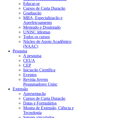
Educar-se
Cursos de Curta Duração
Graduação
MBA, Especialização e
Aperfeiçoamento
Mestrado e Doutorado
UNISC Idiomas
Todos os cursos
Núcleo de Apoio Acadêmico
(NAAC)
Pesquisa
A pesquisa
CEUA
CEP
Iniciação Científica
Eventos
Revista Jovens
Pesquisadores Unisc
Extensão
Apresentação
Cursos de Curta Duração
Datas e Formulários
Mostra de Extensão, Ciência e
Tecnologia
Setores vinculados