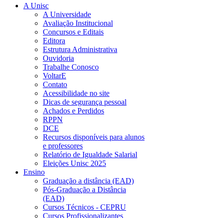
A Unisc
A Universidade
Avaliação Institucional
Concursos e Editais
Editora
Estrutura Administrativa
Ouvidoria
Trabalhe Conosco
VoltarE
Contato
Acessibilidade no site
Dicas de segurança pessoal
Achados e Perdidos
RPPN
DCE
Recursos disponíveis para alunos
e professores
Relatório de Igualdade Salarial
Eleições Unisc 2025
Ensino
Graduação a distância (EAD)
Pós-Graduação a Distância
(EAD)
Cursos Técnicos - CEPRU
Cursos Profissionalizantes