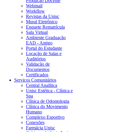
Produção Docente
Webmail
Workflow
Revistas da Unisc
Mural Eletrônico
Enquete Rematrícula
Sala Virtual
Ambiente Graduação
EAD - Antigo
Portal do Estudante
Locação de Salas e
Auditórios
Validação de
Documentos
Certificados
Serviços Comunitários
Central Analítica
Unisc Estética - Clínica e
Spa
Clínica de Odontologia
Clínica do Movimento
Humano
Complexo Esportivo
Conexões
Farmácia Unisc