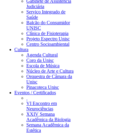
Gabinete de Assistência
Judiciária
Serviço Integrado de
Saúde
Balcão do Consumidor
UNISC
Clínica de Fisioterapia
Projeto Espectro Unisc
Centro Socioambiental
Cultura
Agenda Cultural
Coro da Unisc
Escola de Música
Núcleo de Arte e Cultura
Orquestra de Câmara da
Unisc
Pinacoteca Unisc
Eventos / Certificados
VI Encontro em
Neurociências
XXIV Semana
Acadêmica da Biologia
Semana Acadêmica da
Estética