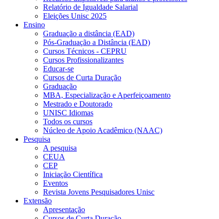
Relatório de Igualdade Salarial
Eleições Unisc 2025
Ensino
Graduação a distância (EAD)
Pós-Graduação a Distância (EAD)
Cursos Técnicos - CEPRU
Cursos Profissionalizantes
Educar-se
Cursos de Curta Duração
Graduação
MBA, Especialização e Aperfeiçoamento
Mestrado e Doutorado
UNISC Idiomas
Todos os cursos
Núcleo de Apoio Acadêmico (NAAC)
Pesquisa
A pesquisa
CEUA
CEP
Iniciação Científica
Eventos
Revista Jovens Pesquisadores Unisc
Extensão
Apresentação
Cursos de Curta Duração