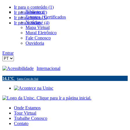
Ir para o conteúdo (1)
Biblioteca
Ir para o menu (2)
Eventos / Certificados
Ir para a busca (3)
Notícias
Ir para o rodapé (4)
Mapa Virtual
Mural Eletrônico
Fale Conosco
Ouvidoria
Entrar
Acessibilidade
Internacional
14.1°C
Santa Cruz do Sul
Onde Estamos
Tour Virtual
Trabalhe Conosco
Contato