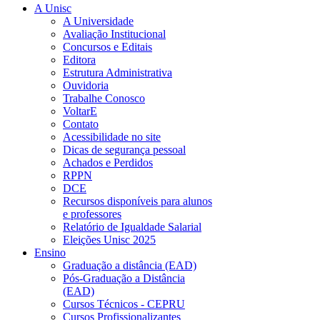
A Unisc
A Universidade
Avaliação Institucional
Concursos e Editais
Editora
Estrutura Administrativa
Ouvidoria
Trabalhe Conosco
VoltarE
Contato
Acessibilidade no site
Dicas de segurança pessoal
Achados e Perdidos
RPPN
DCE
Recursos disponíveis para alunos
e professores
Relatório de Igualdade Salarial
Eleições Unisc 2025
Ensino
Graduação a distância (EAD)
Pós-Graduação a Distância
(EAD)
Cursos Técnicos - CEPRU
Cursos Profissionalizantes