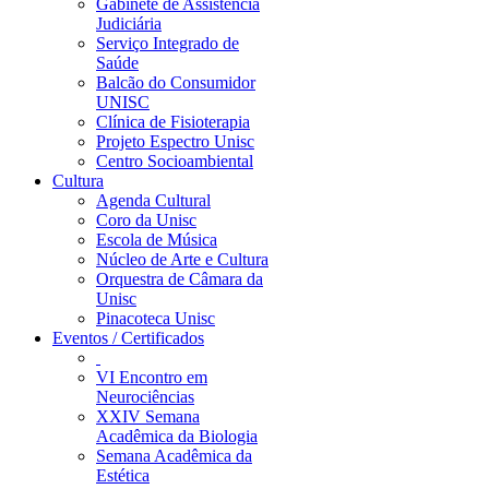
Gabinete de Assistência
Judiciária
Serviço Integrado de
Saúde
Balcão do Consumidor
UNISC
Clínica de Fisioterapia
Projeto Espectro Unisc
Centro Socioambiental
Cultura
Agenda Cultural
Coro da Unisc
Escola de Música
Núcleo de Arte e Cultura
Orquestra de Câmara da
Unisc
Pinacoteca Unisc
Eventos / Certificados
VI Encontro em
Neurociências
XXIV Semana
Acadêmica da Biologia
Semana Acadêmica da
Estética