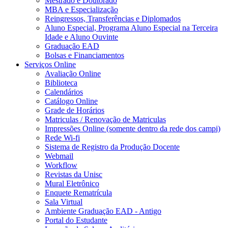
Mestrado e Doutorado
MBA e Especialização
Reingressos, Transferências e Diplomados
Aluno Especial, Programa Aluno Especial na Terceira
Idade e Aluno Ouvinte
Graduação EAD
Bolsas e Financiamentos
Serviços Online
Avaliação Online
Biblioteca
Calendários
Catálogo Online
Grade de Horários
Matriculas / Renovação de Matriculas
Impressões Online (somente dentro da rede dos campi)
Rede Wi-fi
Sistema de Registro da Produção Docente
Webmail
Workflow
Revistas da Unisc
Mural Eletrônico
Enquete Rematrícula
Sala Virtual
Ambiente Graduação EAD - Antigo
Portal do Estudante