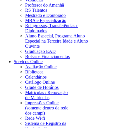
Professor do Amanhã
RS Talentos
Mestrado e Doutorado
MBA e Especialização
Reingressos, Transferências e
Diplomados
Aluno Especial, Programa Aluno
Especial na Terceira Idade e Aluno
Ouvinte
Graduação EAD
Bolsas e Financiamentos
Serviços Online
Avaliação Online
Biblioteca
Calendários
Catálogo Online
Grade de Horários
Matriculas / Renovação
de Matriculas
Impressões Online
(somente dentro da rede
dos campi)
Rede Wi-fi
Sistema de Registro da