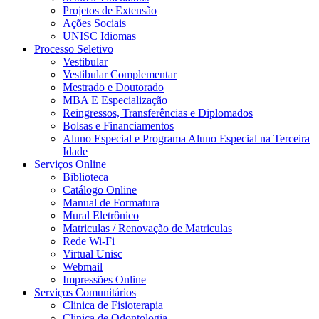
Projetos de Extensão
Ações Sociais
UNISC Idiomas
Processo Seletivo
Vestibular
Vestibular Complementar
Mestrado e Doutorado
MBA E Especialização
Reingressos, Transferências e Diplomados
Bolsas e Financiamentos
Aluno Especial e Programa Aluno Especial na Terceira
Idade
Serviços Online
Biblioteca
Catálogo Online
Manual de Formatura
Mural Eletrônico
Matriculas / Renovação de Matriculas
Rede Wi-Fi
Virtual Unisc
Webmail
Impressões Online
Serviços Comunitários
Clinica de Fisioterapia
Clinica de Odontologia