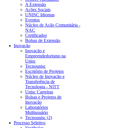
A Extensão
Ações Sociais
UNISC Idiomas
Eventos
Núcleo de Ação Comunitária -
NAC
Certificados
Bolsas de Extensão
Inovação
Inovação e
Empreendedorismo na
Unisc
Tecnounisc
Escritório de Projetos
Núcleo de Inovação e
Transferência de
Tecnologia - NITT
Unisc Carreiras
Bolsas e Projetos de
Inovação
Laboratórios
Multiusuário
Tecnounisc (2)
Processo Seletivo
Vestibular