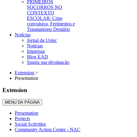
PRIMEIROS
SOCORROS NO
CONTEXTO
ESCOLAR: Crise
convulsiva, Ferimentos e
Traumatismo Dentário
Notícias
Jornal da Unisc
Notícias
Imprensa
Blog EAD
Sugira sua divulgação
Extension
>
Presentation
Extension
MENU DA PÁGINA
Presentation
Projects
Social Activities
Community Action Center - NAC