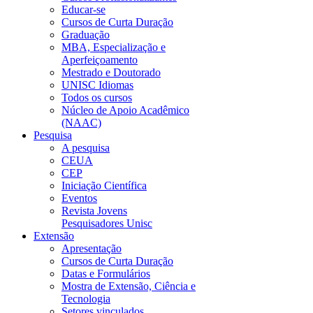
Educar-se
Cursos de Curta Duração
Graduação
MBA, Especialização e
Aperfeiçoamento
Mestrado e Doutorado
UNISC Idiomas
Todos os cursos
Núcleo de Apoio Acadêmico
(NAAC)
Pesquisa
A pesquisa
CEUA
CEP
Iniciação Científica
Eventos
Revista Jovens
Pesquisadores Unisc
Extensão
Apresentação
Cursos de Curta Duração
Datas e Formulários
Mostra de Extensão, Ciência e
Tecnologia
Setores vinculados