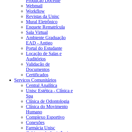
Produção Docente
Webmail
Workflow
Revistas da Unisc
Mural Eletrônico
Enquete Rematrícula
Sala Virtual
Ambiente Graduação
EAD - Antigo
Portal do Estudante
Locação de Salas e
Auditórios
Validação de
Documentos
Certificados
Serviços Comunitários
Central Analítica
Unisc Estética - Clínica e
Spa
Clínica de Odontologia
Clínica do Movimento
Humano
Complexo Esportivo
Conexões
Farmácia Unisc