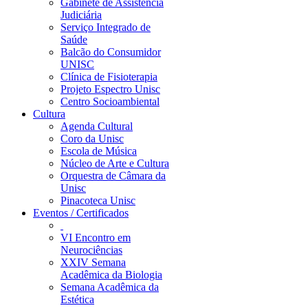
Gabinete de Assistência
Judiciária
Serviço Integrado de
Saúde
Balcão do Consumidor
UNISC
Clínica de Fisioterapia
Projeto Espectro Unisc
Centro Socioambiental
Cultura
Agenda Cultural
Coro da Unisc
Escola de Música
Núcleo de Arte e Cultura
Orquestra de Câmara da
Unisc
Pinacoteca Unisc
Eventos / Certificados
VI Encontro em
Neurociências
XXIV Semana
Acadêmica da Biologia
Semana Acadêmica da
Estética