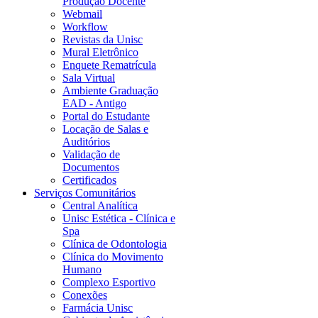
Produção Docente
Webmail
Workflow
Revistas da Unisc
Mural Eletrônico
Enquete Rematrícula
Sala Virtual
Ambiente Graduação
EAD - Antigo
Portal do Estudante
Locação de Salas e
Auditórios
Validação de
Documentos
Certificados
Serviços Comunitários
Central Analítica
Unisc Estética - Clínica e
Spa
Clínica de Odontologia
Clínica do Movimento
Humano
Complexo Esportivo
Conexões
Farmácia Unisc