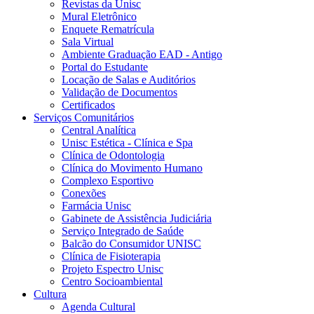
Revistas da Unisc
Mural Eletrônico
Enquete Rematrícula
Sala Virtual
Ambiente Graduação EAD - Antigo
Portal do Estudante
Locação de Salas e Auditórios
Validação de Documentos
Certificados
Serviços Comunitários
Central Analítica
Unisc Estética - Clínica e Spa
Clínica de Odontologia
Clínica do Movimento Humano
Complexo Esportivo
Conexões
Farmácia Unisc
Gabinete de Assistência Judiciária
Serviço Integrado de Saúde
Balcão do Consumidor UNISC
Clínica de Fisioterapia
Projeto Espectro Unisc
Centro Socioambiental
Cultura
Agenda Cultural