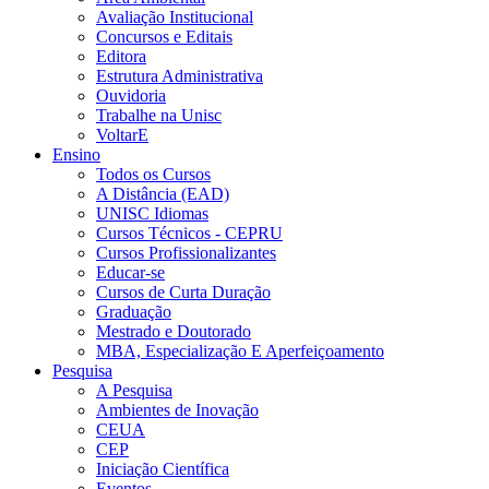
Avaliação Institucional
Concursos e Editais
Editora
Estrutura Administrativa
Ouvidoria
Trabalhe na Unisc
VoltarE
Ensino
Todos os Cursos
A Distância (EAD)
UNISC Idiomas
Cursos Técnicos - CEPRU
Cursos Profissionalizantes
Educar-se
Cursos de Curta Duração
Graduação
Mestrado e Doutorado
MBA, Especialização E Aperfeiçoamento
Pesquisa
A Pesquisa
Ambientes de Inovação
CEUA
CEP
Iniciação Científica
Eventos