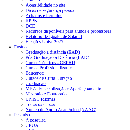
Acessibilidade no site
Dicas de segurança pessoal
Achados e Perdidos
RPPN
DCE
Recursos disponíveis para alunos e professores
Relatório de Igualdade Salarial
Eleições Unisc 2025
Ensino
Graduação a distância (EAD)
Pós-Graduação a Distância (EAD)
Cursos Técnicos - CEPRU
Cursos Profissionalizantes
Educar-se
Cursos de Curta Duração
Graduação
MBA, Especialização e Aperfeiçoamento
Mestrado e Doutorado
UNISC Idiomas
Todos os cursos
Núcleo de Apoio Acadêmico (NAAC)
Pesquisa
A pesquisa
CEUA