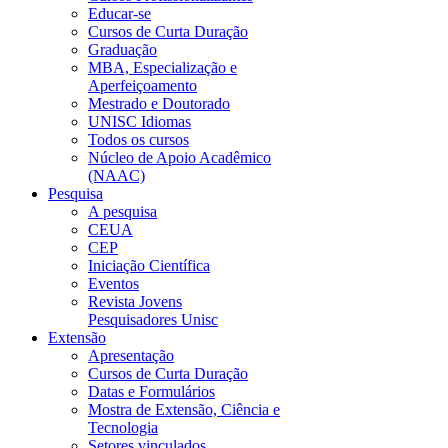
Educar-se
Cursos de Curta Duração
Graduação
MBA, Especialização e
Aperfeiçoamento
Mestrado e Doutorado
UNISC Idiomas
Todos os cursos
Núcleo de Apoio Acadêmico
(NAAC)
Pesquisa
A pesquisa
CEUA
CEP
Iniciação Científica
Eventos
Revista Jovens
Pesquisadores Unisc
Extensão
Apresentação
Cursos de Curta Duração
Datas e Formulários
Mostra de Extensão, Ciência e
Tecnologia
Setores vinculados