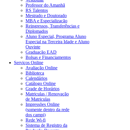
Professor do Amanhã
RS Talentos
Mestrado e Doutorado
MBA e Especialização
Reingressos, Transferências e
Diplomados
Aluno Especial, Programa Aluno
Especial na Terceira Idade e Aluno
Ouvinte
Graduação EAD
Bolsas e Financiamentos
Serviços Online
Avaliação Online
Biblioteca
Calendários
Catálogo Online
Grade de Horários
Matriculas / Renovação
de Matriculas
Impressões Online
(somente dentro da rede
dos campi)
Rede Wi-fi
Sistema de Registro da