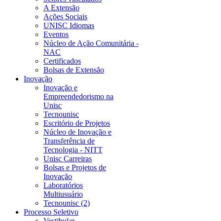
A Extensão
Ações Sociais
UNISC Idiomas
Eventos
Núcleo de Ação Comunitária -
NAC
Certificados
Bolsas de Extensão
Inovação
Inovação e
Empreendedorismo na
Unisc
Tecnounisc
Escritório de Projetos
Núcleo de Inovação e
Transferência de
Tecnologia - NITT
Unisc Carreiras
Bolsas e Projetos de
Inovação
Laboratórios
Multiusuário
Tecnounisc (2)
Processo Seletivo
Vestibular