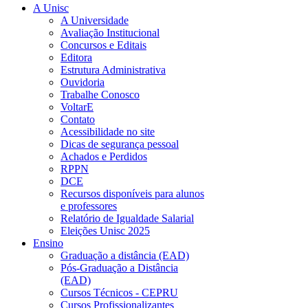
A Unisc
A Universidade
Avaliação Institucional
Concursos e Editais
Editora
Estrutura Administrativa
Ouvidoria
Trabalhe Conosco
VoltarE
Contato
Acessibilidade no site
Dicas de segurança pessoal
Achados e Perdidos
RPPN
DCE
Recursos disponíveis para alunos
e professores
Relatório de Igualdade Salarial
Eleições Unisc 2025
Ensino
Graduação a distância (EAD)
Pós-Graduação a Distância
(EAD)
Cursos Técnicos - CEPRU
Cursos Profissionalizantes