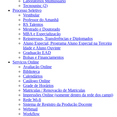
Laboratórios Multiusuário
Tecnounisc (2)
Processo Seletivo
Vestibular
Professor do Amanhã
RS Talentos
Mestrado e Doutorado
MBA e Especialização
Reingressos, Transferências e Diplomados
Aluno Especial, Programa Aluno Especial na Terceira
Idade e Aluno Ouvinte
Graduação EAD
Bolsas e Financiamentos
Serviços Online
Avaliação Online
Biblioteca
Calendários
Catálogo Online
Grade de Horários
Matriculas / Renovação de Matriculas
Impressões Online (somente dentro da rede dos campi)
Rede Wi-fi
Sistema de Registro da Produção Docente
Webmail
Workflow