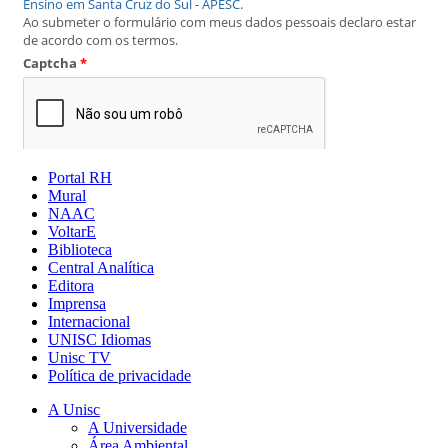
Portal RH
Mural
NAAC
VoltarE
Biblioteca
Central Analítica
Editora
Imprensa
Internacional
UNISC Idiomas
Unisc TV
Política de privacidade
A Unisc
A Universidade
Área Ambiental