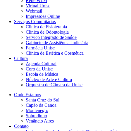
Rede Wi-Fi
Virtual Unisc
Webmail
Impressões Online
Serviços Comunitários
Clinica de Fisioterapia
Clinica de Odontologia
Serviço Integrado de Saúde
Gabinete de Assistência Judiciária
Farmácia Unisc
Clínica de Estética e Cosmética
Cultura
Agenda Cultural
Coro da Unisc
Escola de Música
Núcleo de Arte e Cultura
Orquestra de Câmara da Unisc
Onde Estamos
Santa Cruz do Sul
Capão da Canoa
Montenegro
Sobradinho
Venâncio Aires
Contato