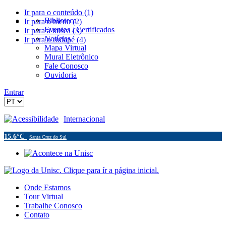
Ir para o conteúdo (1)
Biblioteca
Ir para o menu (2)
Eventos / Certificados
Ir para a busca (3)
Notícias
Ir para o rodapé (4)
Mapa Virtual
Mural Eletrônico
Fale Conosco
Ouvidoria
Entrar
Acessibilidade
Internacional
15.6°C
Santa Cruz do Sul
Onde Estamos
Tour Virtual
Trabalhe Conosco
Contato