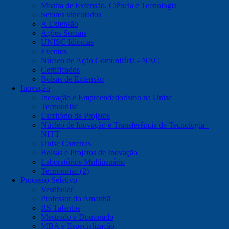
Mostra de Extensão, Ciência e Tecnologia
Setores vinculados
A Extensão
Ações Sociais
UNISC Idiomas
Eventos
Núcleo de Ação Comunitária - NAC
Certificados
Bolsas de Extensão
Inovação
Inovação e Empreendedorismo na Unisc
Tecnounisc
Escritório de Projetos
Núcleo de Inovação e Transferência de Tecnologia -
NITT
Unisc Carreiras
Bolsas e Projetos de Inovação
Laboratórios Multiusuário
Tecnounisc (2)
Processo Seletivo
Vestibular
Professor do Amanhã
RS Talentos
Mestrado e Doutorado
MBA e Especialização