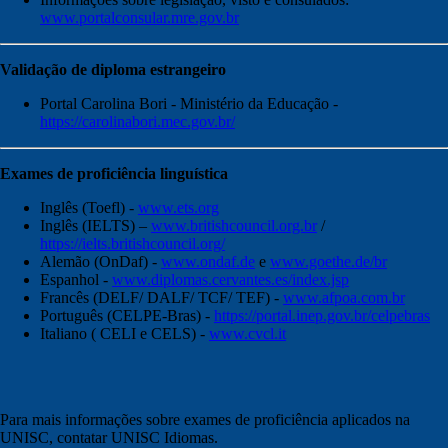
www.portalconsular.mre.gov.br
Validação de diploma estrangeiro
Portal Carolina Bori - Ministério da Educação -
https://carolinabori.mec.gov.br/
Exames de proficiência linguística
Inglês (Toefl) -
www.ets.org
Inglês (IELTS) –
www.britishcouncil.org.br
/
https://ielts.britishcouncil.org/
Alemão (OnDaf) -
www.ondaf.de
e
www.goethe.de/br
Espanhol -
www.diplomas.cervantes.es/index.jsp
Francês (DELF/ DALF/ TCF/ TEF) -
www.afpoa.com.br
Português (CELPE-Bras) -
https://portal.inep.gov.br/celpebras
Italiano ( CELI e CELS) -
www.cvcl.it
Para mais informações sobre exames de proficiência aplicados na
UNISC, contatar UNISC Idiomas.