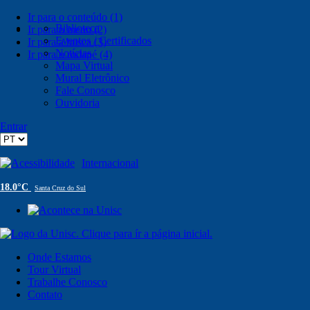
Ir para o conteúdo (1)
Biblioteca
Ir para o menu (2)
Eventos / Certificados
Ir para a busca (3)
Notícias
Ir para o rodapé (4)
Mapa Virtual
Mural Eletrônico
Fale Conosco
Ouvidoria
Entrar
Acessibilidade
Internacional
18.0°C
Santa Cruz do Sul
Onde Estamos
Tour Virtual
Trabalhe Conosco
Contato