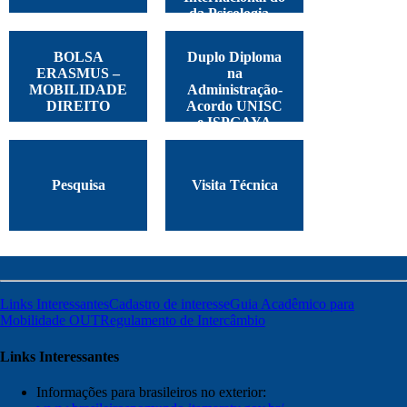
da Psicologia –
Argentina, 2025
BOLSA
Duplo Diploma
ERASMUS –
na
MOBILIDADE
Administração-
DIREITO
Acordo UNISC
e ISPGAYA
Pesquisa
Visita Técnica
Links Interessantes
Cadastro de interesse
Guia Acadêmico para
Mobilidade OUT
Regulamento de Intercâmbio
Links Interessantes
Informações para brasileiros no exterior: