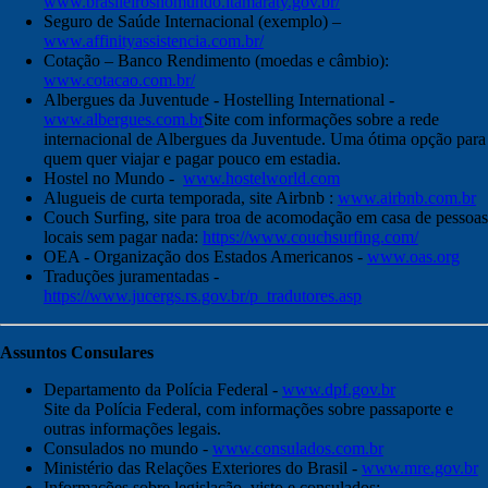
www.brasileirosnomundo.itamaraty.gov.br/
Seguro de Saúde Internacional (exemplo) –
www.affinityassistencia.com.br/
Cotação – Banco Rendimento (moedas e câmbio):
www.cotacao.com.br/
Albergues da Juventude - Hostelling International -
www.albergues.com.br
Site com informações sobre a rede
internacional de Albergues da Juventude. Uma ótima opção para
quem quer viajar e pagar pouco em estadia.
Hostel no Mundo -
www.hostelworld.com
Alugueis de curta temporada, site Airbnb :
www.airbnb.com.br
Couch Surfing, site para troa de acomodação em casa de pessoas
locais sem pagar nada:
https://www.couchsurfing.com/
OEA - Organização dos Estados Americanos -
www.oas.org
Traduções juramentadas -
https://www.jucergs.rs.gov.br/p_tradutores.asp
Assuntos Consulares
Departamento da Polícia Federal -
www.dpf.gov.br
Site da Polícia Federal, com informações sobre passaporte e
outras informações legais.
Consulados no mundo -
www.consulados.com.br
Ministério das Relações Exteriores do Brasil -
www.mre.gov.br
Informações sobre legislação, visto e consulados: