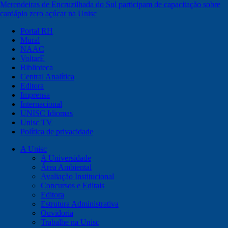
Merendeiras de Encruzilhada do Sul participam de capacitação sobre
cardápio zero açúcar na Unisc
Portal RH
Mural
NAAC
VoltarE
Biblioteca
Central Analítica
Editora
Imprensa
Internacional
UNISC Idiomas
Unisc TV
Política de privacidade
A Unisc
A Universidade
Área Ambiental
Avaliação Institucional
Concursos e Editais
Editora
Estrutura Administrativa
Ouvidoria
Trabalhe na Unisc