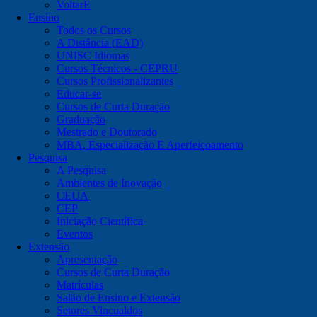
VoltarE
Ensino
Todos os Cursos
A Distância (EAD)
UNISC Idiomas
Cursos Técnicos - CEPRU
Cursos Profissionalizantes
Educar-se
Cursos de Curta Duração
Graduação
Mestrado e Doutorado
MBA, Especialização E Aperfeiçoamento
Pesquisa
A Pesquisa
Ambientes de Inovação
CEUA
CEP
Iniciação Científica
Eventos
Extensão
Apresentação
Cursos de Curta Duração
Matrículas
Salão de Ensino e Extensão
Setores Vincualdos