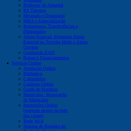
Professor do Amanhã
RS Talentos
Mestrado e Doutorado
MBA e Especialização
Reingressos, Transferências e
Diplomados
Aluno Especial, Programa Aluno
Especial na Terceira Idade e Aluno
Ouvinte
Graduação EAD
Bolsas e Financiamentos
Serviços Online
Avaliação Online
Biblioteca
Calendários
Catálogo Online
Grade de Horários
Matriculas / Renovação
de Matriculas
Impressões Online
(somente dentro da rede
dos campi)
Rede Wi-fi
Sistema de Registro da