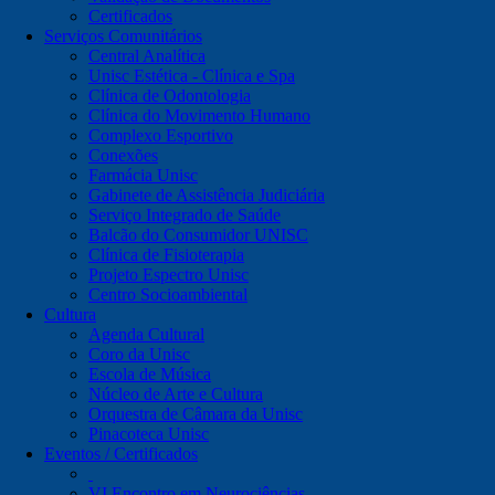
Certificados
Serviços Comunitários
Central Analítica
Unisc Estética - Clínica e Spa
Clínica de Odontologia
Clínica do Movimento Humano
Complexo Esportivo
Conexões
Farmácia Unisc
Gabinete de Assistência Judiciária
Serviço Integrado de Saúde
Balcão do Consumidor UNISC
Clínica de Fisioterapia
Projeto Espectro Unisc
Centro Socioambiental
Cultura
Agenda Cultural
Coro da Unisc
Escola de Música
Núcleo de Arte e Cultura
Orquestra de Câmara da Unisc
Pinacoteca Unisc
Eventos / Certificados
VI Encontro em Neurociências