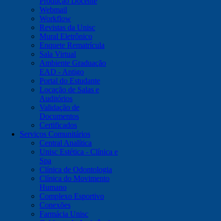
Produção Docente
Webmail
Workflow
Revistas da Unisc
Mural Eletrônico
Enquete Rematrícula
Sala Virtual
Ambiente Graduação
EAD - Antigo
Portal do Estudante
Locação de Salas e
Auditórios
Validação de
Documentos
Certificados
Serviços Comunitários
Central Analítica
Unisc Estética - Clínica e
Spa
Clínica de Odontologia
Clínica do Movimento
Humano
Complexo Esportivo
Conexões
Farmácia Unisc