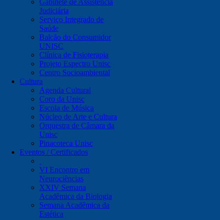
Gabinete de Assistência
Judiciária
Serviço Integrado de
Saúde
Balcão do Consumidor
UNISC
Clínica de Fisioterapia
Projeto Espectro Unisc
Centro Socioambiental
Cultura
Agenda Cultural
Coro da Unisc
Escola de Música
Núcleo de Arte e Cultura
Orquestra de Câmara da
Unisc
Pinacoteca Unisc
Eventos / Certificados
VI Encontro em
Neurociências
XXIV Semana
Acadêmica da Biologia
Semana Acadêmica da
Estética