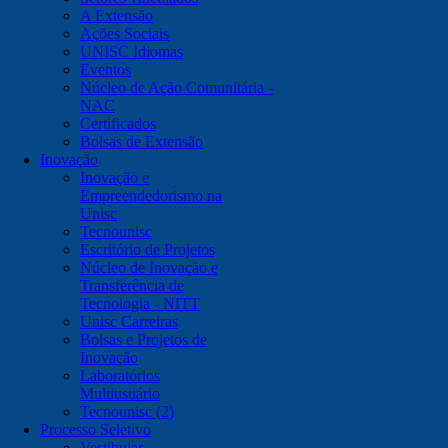
A Extensão
Ações Sociais
UNISC Idiomas
Eventos
Núcleo de Ação Comunitária -
NAC
Certificados
Bolsas de Extensão
Inovação
Inovação e
Empreendedorismo na
Unisc
Tecnounisc
Escritório de Projetos
Núcleo de Inovação e
Transferência de
Tecnologia - NITT
Unisc Carreiras
Bolsas e Projetos de
Inovação
Laboratórios
Multiusuário
Tecnounisc (2)
Processo Seletivo
Vestibular