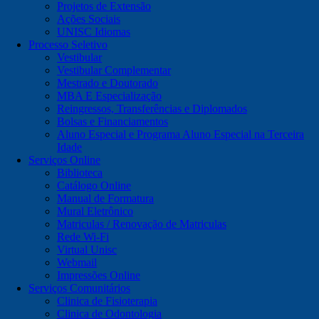
Projetos de Extensão
Ações Sociais
UNISC Idiomas
Processo Seletivo
Vestibular
Vestibular Complementar
Mestrado e Doutorado
MBA E Especialização
Reingressos, Transferências e Diplomados
Bolsas e Financiamentos
Aluno Especial e Programa Aluno Especial na Terceira
Idade
Serviços Online
Biblioteca
Catálogo Online
Manual de Formatura
Mural Eletrônico
Matriculas / Renovação de Matriculas
Rede Wi-Fi
Virtual Unisc
Webmail
Impressões Online
Serviços Comunitários
Clinica de Fisioterapia
Clinica de Odontologia