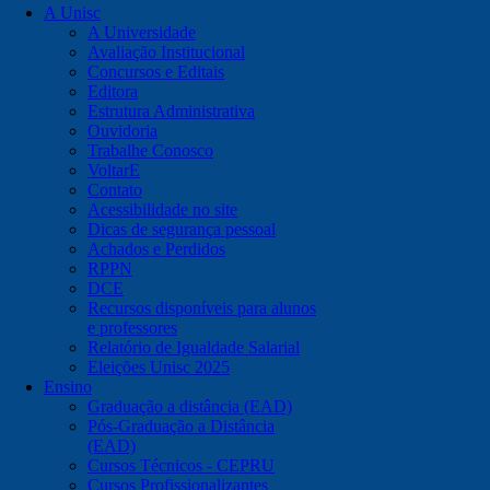
A Unisc
A Universidade
Avaliação Institucional
Concursos e Editais
Editora
Estrutura Administrativa
Ouvidoria
Trabalhe Conosco
VoltarE
Contato
Acessibilidade no site
Dicas de segurança pessoal
Achados e Perdidos
RPPN
DCE
Recursos disponíveis para alunos
e professores
Relatório de Igualdade Salarial
Eleições Unisc 2025
Ensino
Graduação a distância (EAD)
Pós-Graduação a Distância
(EAD)
Cursos Técnicos - CEPRU
Cursos Profissionalizantes