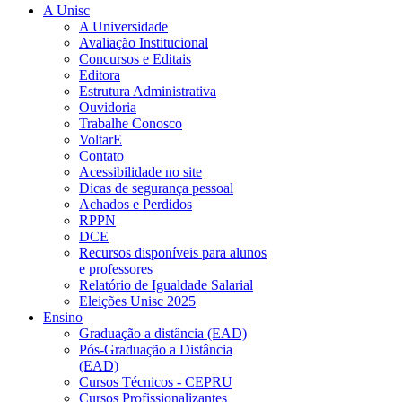
A Unisc
A Universidade
Avaliação Institucional
Concursos e Editais
Editora
Estrutura Administrativa
Ouvidoria
Trabalhe Conosco
VoltarE
Contato
Acessibilidade no site
Dicas de segurança pessoal
Achados e Perdidos
RPPN
DCE
Recursos disponíveis para alunos
e professores
Relatório de Igualdade Salarial
Eleições Unisc 2025
Ensino
Graduação a distância (EAD)
Pós-Graduação a Distância
(EAD)
Cursos Técnicos - CEPRU
Cursos Profissionalizantes