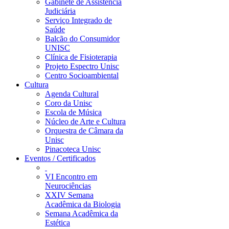
Gabinete de Assistência
Judiciária
Serviço Integrado de
Saúde
Balcão do Consumidor
UNISC
Clínica de Fisioterapia
Projeto Espectro Unisc
Centro Socioambiental
Cultura
Agenda Cultural
Coro da Unisc
Escola de Música
Núcleo de Arte e Cultura
Orquestra de Câmara da
Unisc
Pinacoteca Unisc
Eventos / Certificados
VI Encontro em
Neurociências
XXIV Semana
Acadêmica da Biologia
Semana Acadêmica da
Estética