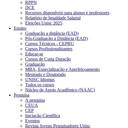
RPPN
DCE
Recursos disponíveis para alunos e professores
Relatório de Igualdade Salarial
Eleições Unisc 2025
Ensino
Graduação a distância (EAD)
Pós-Graduação a Distância (EAD)
Cursos Técnicos - CEPRU
Cursos Profissionalizantes
Educar-se
Cursos de Curta Duração
Graduação
MBA, Especialização e Aperfeiçoamento
Mestrado e Doutorado
UNISC Idiomas
Todos os cursos
Núcleo de Apoio Acadêmico (NAAC)
Pesquisa
A pesquisa
CEUA
CEP
Iniciação Científica
Eventos
Revista Jovens Pesquisadores Unisc