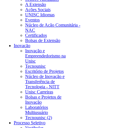
A Extensão
Ações Sociais
UNISC Idiomas
Eventos
Núcleo de Ação Comunitária -
NAC
Certificados
Bolsas de Extensão
Inovação
Inovação e
Empreendedorismo na
Unisc
Tecnounisc
Escritório de Projetos
Núcleo de Inovação e
Transferência de
Tecnologia - NITT
Unisc Carreiras
Bolsas e Projetos de
Inovação
Laboratórios
Multiusuário
Tecnounisc (2)
Processo Seletivo
Vestibular