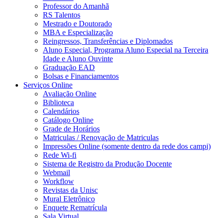
Professor do Amanhã
RS Talentos
Mestrado e Doutorado
MBA e Especialização
Reingressos, Transferências e Diplomados
Aluno Especial, Programa Aluno Especial na Terceira
Idade e Aluno Ouvinte
Graduação EAD
Bolsas e Financiamentos
Serviços Online
Avaliação Online
Biblioteca
Calendários
Catálogo Online
Grade de Horários
Matriculas / Renovação de Matriculas
Impressões Online (somente dentro da rede dos campi)
Rede Wi-fi
Sistema de Registro da Produção Docente
Webmail
Workflow
Revistas da Unisc
Mural Eletrônico
Enquete Rematrícula
Sala Virtual