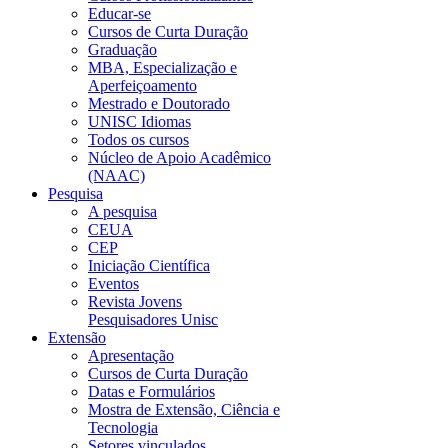
Educar-se
Cursos de Curta Duração
Graduação
MBA, Especialização e
Aperfeiçoamento
Mestrado e Doutorado
UNISC Idiomas
Todos os cursos
Núcleo de Apoio Acadêmico
(NAAC)
Pesquisa
A pesquisa
CEUA
CEP
Iniciação Científica
Eventos
Revista Jovens
Pesquisadores Unisc
Extensão
Apresentação
Cursos de Curta Duração
Datas e Formulários
Mostra de Extensão, Ciência e
Tecnologia
Setores vinculados