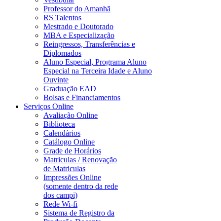
Professor do Amanhã
RS Talentos
Mestrado e Doutorado
MBA e Especialização
Reingressos, Transferências e
Diplomados
Aluno Especial, Programa Aluno
Especial na Terceira Idade e Aluno
Ouvinte
Graduação EAD
Bolsas e Financiamentos
Serviços Online
Avaliação Online
Biblioteca
Calendários
Catálogo Online
Grade de Horários
Matriculas / Renovação
de Matriculas
Impressões Online
(somente dentro da rede
dos campi)
Rede Wi-fi
Sistema de Registro da