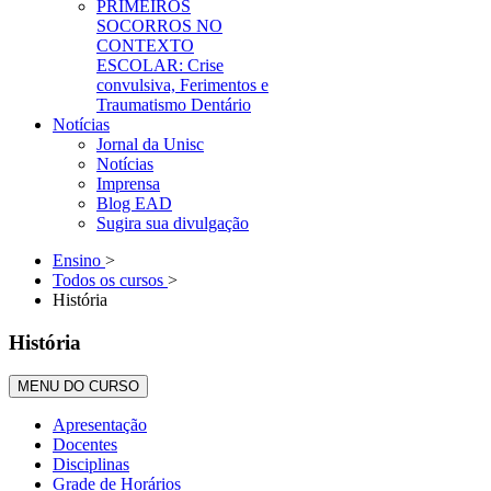
PRIMEIROS
SOCORROS NO
CONTEXTO
ESCOLAR: Crise
convulsiva, Ferimentos e
Traumatismo Dentário
Notícias
Jornal da Unisc
Notícias
Imprensa
Blog EAD
Sugira sua divulgação
Ensino
>
Todos os cursos
>
História
História
MENU DO CURSO
Apresentação
Docentes
Disciplinas
Grade de Horários