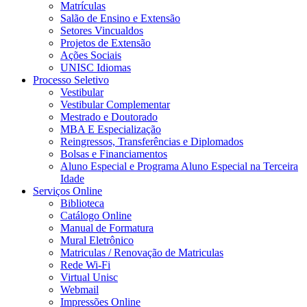
Matrículas
Salão de Ensino e Extensão
Setores Vincualdos
Projetos de Extensão
Ações Sociais
UNISC Idiomas
Processo Seletivo
Vestibular
Vestibular Complementar
Mestrado e Doutorado
MBA E Especialização
Reingressos, Transferências e Diplomados
Bolsas e Financiamentos
Aluno Especial e Programa Aluno Especial na Terceira
Idade
Serviços Online
Biblioteca
Catálogo Online
Manual de Formatura
Mural Eletrônico
Matriculas / Renovação de Matriculas
Rede Wi-Fi
Virtual Unisc
Webmail
Impressões Online