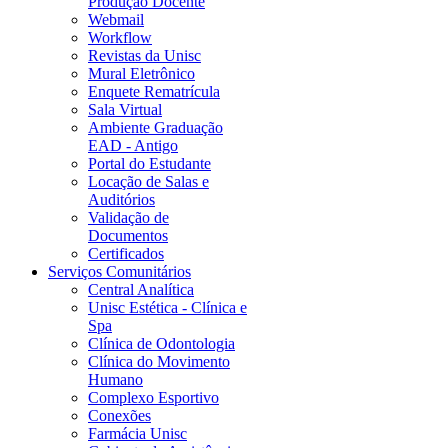
Produção Docente
Webmail
Workflow
Revistas da Unisc
Mural Eletrônico
Enquete Rematrícula
Sala Virtual
Ambiente Graduação
EAD - Antigo
Portal do Estudante
Locação de Salas e
Auditórios
Validação de
Documentos
Certificados
Serviços Comunitários
Central Analítica
Unisc Estética - Clínica e
Spa
Clínica de Odontologia
Clínica do Movimento
Humano
Complexo Esportivo
Conexões
Farmácia Unisc