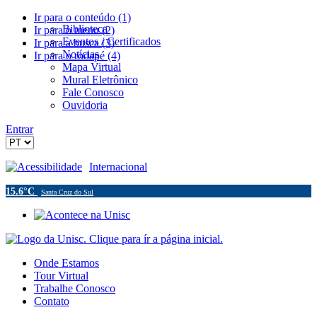
Ir para o conteúdo (1)
Biblioteca
Ir para o menu (2)
Eventos / Certificados
Ir para a busca (3)
Notícias
Ir para o rodapé (4)
Mapa Virtual
Mural Eletrônico
Fale Conosco
Ouvidoria
Entrar
Acessibilidade
Internacional
15.6°C
Santa Cruz do Sul
Onde Estamos
Tour Virtual
Trabalhe Conosco
Contato